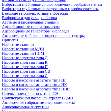
Вибраторы глубинные с подключаемым преобразователем
Вибраторы глубинные со встроенным преобразователем
Внешние высокочастотные вибраторы
Виброрейки для укладки бетона
Азотные и кислородные станции
Адсорбционные генераторы азота
Адсорбционные генераторы кислорода
Автономные мобильные опрессовочные центры
Прицепы
Насосные станции
Насосные станции МДН
Насосные станции ПСМ
Насосные агрегаты типа Д
Насосные агрегаты типа К
Насосные агрегаты типа П
Насосные агрегаты типа СВ
Насосные агрегаты типа С
Насосы и насосные агрегаты типа ЦГ
Насосы и насосные агрегаты типа НК
Насосы и насосные агрегаты типа НПС
Сетевые электронасосы типа СЭ
Полупогружной насосный агрегат ГДМП
Автономные гибридные энергокомплексы
Альтернативная энергетика