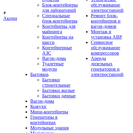
Блок-контейнеры
обслуживание
для лабораторий
электростанций
Специальные
Ремонт блок-
Акции
блок-контейнеры
контейнеров и
Контейнеры для
вагон-домов
майнинга
Монтаж и
Контейнеры на
установка АВР
шасси
Сервисное
Контейнерные
обслуживание
АЗС
компрессоров
Вагон-дома
Аренда
Туалетные
дизельных
модули
генераторов и
Бытовки
электростанций
Бытовки
строительные
Бытовки жилые
Бытовки дачные
Вагон-дома
Кожухи
Мини-контейнеры
Генераторы в
контейнерах
Модульные здания