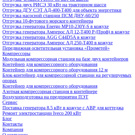
Отгрузка двух РИСЭ 30 кВт на тракторном шасси
Отгрузка ДГУ СЭТ АД-400-Т400 для объекта энергетики
Отгрузка насосной станции ПСМ ДНУ-60/250
Отгрузка 10-футового морского контейнера
Отгрузка генератора Energo MP10-230Y-S в кожухе
Отгрузка генератора Амперос АД 12-Т400 P (Проф) в кожухе
Отгрузка генератора AGG C44D5A в кожухе
Отгрузка генератора Амперос АД 250-Т400 в кожухе
Передвижная осветительная установка «Прометей»
Компрессоры
Модульная компрессорная станция на базе двух контейнеров
Контейнер для компрессорного оборудования
Контейнер для компрессорного оборудования 12 м
Блок-контейнер для компрессорной станции на регулируемых
опорах
Контейнер для компрессорного оборудования
Азотная компрессорная станция в контейнере
Воздухоподготовка на предприятии ПЭТ
Сервис
Поставка генератора 8.5 кВт в кожухе с АВР для коттеджа
Ремонт электростанции Iveco 200 кВт
Блог
Контакты
Компания
О компании