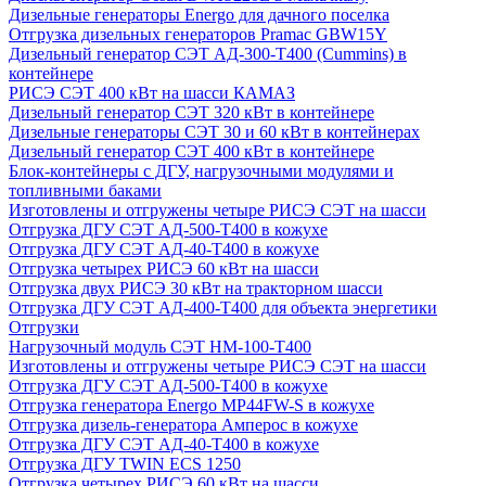
Дизельные генераторы Energo для дачного поселка
Отгрузка дизельных генераторов Pramac GВW15Y
Дизельный генератор СЭТ АД-300-Т400 (Cummins) в
контейнере
РИСЭ СЭТ 400 кВт на шасси КАМАЗ
Дизельный генератор СЭТ 320 кВт в контейнере
Дизельные генераторы СЭТ 30 и 60 кВт в контейнерах
Дизельный генератор СЭТ 400 кВт в контейнере
Блок-контейнеры с ДГУ, нагрузочными модулями и
топливными баками
Изготовлены и отгружены четыре РИСЭ СЭТ на шасси
Отгрузка ДГУ СЭТ АД-500-Т400 в кожухе
Отгрузка ДГУ СЭТ АД-40-Т400 в кожухе
Отгрузка четырех РИСЭ 60 кВт на шасси
Отгрузка двух РИСЭ 30 кВт на тракторном шасси
Отгрузка ДГУ СЭТ АД-400-Т400 для объекта энергетики
Отгрузки
Нагрузочный модуль СЭТ НМ-100-Т400
Изготовлены и отгружены четыре РИСЭ СЭТ на шасси
Отгрузка ДГУ СЭТ АД-500-Т400 в кожухе
Отгрузка генератора Energo MP44FW-S в кожухе
Отгрузка дизель-генератора Амперос в кожухе
Отгрузка ДГУ СЭТ АД-40-Т400 в кожухе
Отгрузка ДГУ TWIN ECS 1250
Отгрузка четырех РИСЭ 60 кВт на шасси