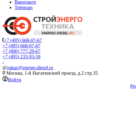
Вконтакте
Telegram
+7 (495) 668-07-67
+7 (495) 668-07-67
+7 (800) 777-29-67
+7 (495) 233-93-59
@
zakaz@energo-diesel.ru
Москва, 1-й Нагатинский проезд, д.2 стр.35
Войти
Ре