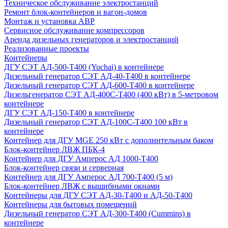
Техническое обслуживание электростанций
Ремонт блок-контейнеров и вагон-домов
Монтаж и установка АВР
Сервисное обслуживание компрессоров
Аренда дизельных генераторов и электростанций
Реализованные проекты
Контейнеры
ДГУ СЭТ АД-500-Т400 (Yuchai) в контейнере
Дизельный генератор СЭТ АД-40-Т400 в контейнере
Дизельный генератор СЭТ АД-600-Т400 в контейнере
Дизельгенератор СЭТ АД-400С-Т400 (400 кВт) в 5-метровом
контейнере
ДГУ СЭТ АД-150-Т400 в контейнере
Дизельный генератор СЭТ АД-100С-Т400 100 кВт в
контейнере
Контейнер для ДГУ MGE 250 кВт с дополнительным баком
Блок-контейнер ЛВЖ ПБК-4
Контейнер для ДГУ Амперос АД 1000-Т400
Блок-контейнер связи и серверная
Контейнер для ДГУ Амперос АД 700-Т400 (5 м)
Блок-контейнер ЛВЖ с вышибными окнами
Контейнеры для ДГУ СЭТ АД-30-Т400 и АД-50-Т400
Контейнеры для бытовых помещений
Дизельный генератор СЭТ АД-300-Т400 (Cummins) в
контейнере