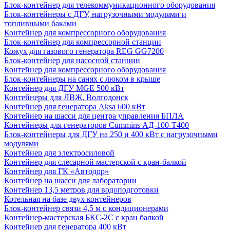
Блок-контейнер для телекоммуникационного оборудования
Блок-контейнеры с ДГУ, нагрузочными модулями и
топливными баками
Контейнер для компрессорного оборудования
Блок-контейнер для компрессорной станции
Кожух для газового генератора REG GG7200
Блок-контейнер для насосной станции
Контейнер для компрессорного оборудования
Блок-контейнеры на санях с люком в крыше
Контейнер для ДГУ MGE 500 кВт
Контейнеры для ЛВЖ, Волгодонск
Контейнер для генератора Aksa 600 кВт
Контейнер на шасси для центра управления БПЛА
Контейнеры для генераторов Cummins АД-100-Т400
Блок-контейнеры для ДГУ на 250 и 400 кВт с нагрузочными
модулями
Контейнер для электросиловой
Контейнер для слесарной мастерской с кран-балкой
Контейнер для ГК «Автодор»
Контейнер на шасси для лаборатории
Контейнер 13,5 метров для водоподготовки
Котельная на базе двух контейнеров
Блок-контейнер связи 4,5 м с кондиционерами
Контейнер-мастерская БКС-2С с кран балкой
Контейнер для генератора 400 кВт