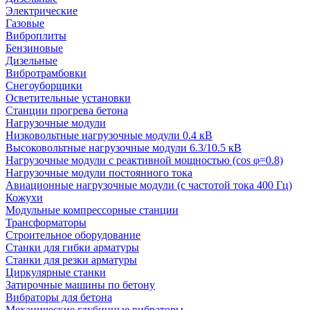
Электрические
Газовые
Виброплиты
Бензиновые
Дизельные
Вибротрамбовки
Снегоуборщики
Осветительные установки
Станции прогрева бетона
Нагрузочные модули
Низковольтные нагрузочные модули 0.4 кВ
Высоковольтные нагрузочные модули 6.3/10.5 кВ
Нагрузочные модули с реактивной мощностью (cos φ=0.8)
Нагрузочные модули постоянного тока
Авиационные нагрузочные модули (с частотой тока 400 Гц)
Кожухи
Модульные компрессорные станции
Трансформаторы
Строительное оборудование
Станки для гибки арматуры
Станки для резки арматуры
Циркулярные станки
Затирочные машины по бетону
Вибраторы для бетона
Механические глубинные вибраторы