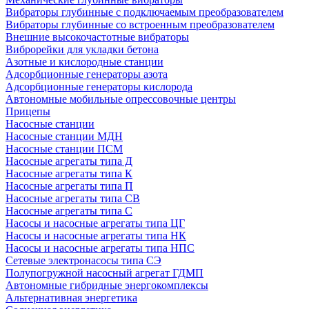
Вибраторы глубинные с подключаемым преобразователем
Вибраторы глубинные со встроенным преобразователем
Внешние высокочастотные вибраторы
Виброрейки для укладки бетона
Азотные и кислородные станции
Адсорбционные генераторы азота
Адсорбционные генераторы кислорода
Автономные мобильные опрессовочные центры
Прицепы
Насосные станции
Насосные станции МДН
Насосные станции ПСМ
Насосные агрегаты типа Д
Насосные агрегаты типа К
Насосные агрегаты типа П
Насосные агрегаты типа СВ
Насосные агрегаты типа С
Насосы и насосные агрегаты типа ЦГ
Насосы и насосные агрегаты типа НК
Насосы и насосные агрегаты типа НПС
Сетевые электронасосы типа СЭ
Полупогружной насосный агрегат ГДМП
Автономные гибридные энергокомплексы
Альтернативная энергетика