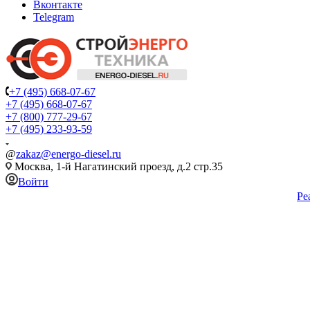
Вконтакте
Telegram
+7 (495) 668-07-67
+7 (495) 668-07-67
+7 (800) 777-29-67
+7 (495) 233-93-59
@
zakaz@energo-diesel.ru
Москва, 1-й Нагатинский проезд, д.2 стр.35
Войти
Ре