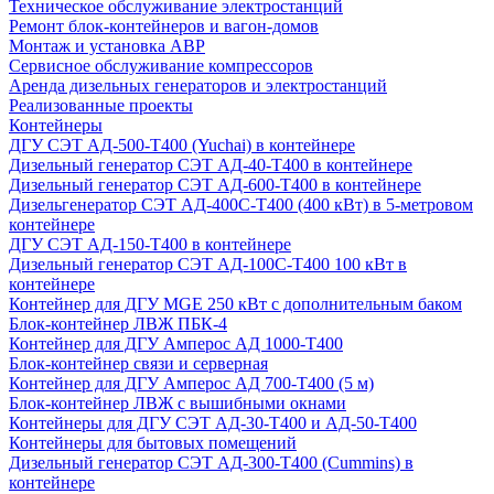
Техническое обслуживание электростанций
Ремонт блок-контейнеров и вагон-домов
Монтаж и установка АВР
Сервисное обслуживание компрессоров
Аренда дизельных генераторов и электростанций
Реализованные проекты
Контейнеры
ДГУ СЭТ АД-500-Т400 (Yuchai) в контейнере
Дизельный генератор СЭТ АД-40-Т400 в контейнере
Дизельный генератор СЭТ АД-600-Т400 в контейнере
Дизельгенератор СЭТ АД-400С-Т400 (400 кВт) в 5-метровом
контейнере
ДГУ СЭТ АД-150-Т400 в контейнере
Дизельный генератор СЭТ АД-100С-Т400 100 кВт в
контейнере
Контейнер для ДГУ MGE 250 кВт с дополнительным баком
Блок-контейнер ЛВЖ ПБК-4
Контейнер для ДГУ Амперос АД 1000-Т400
Блок-контейнер связи и серверная
Контейнер для ДГУ Амперос АД 700-Т400 (5 м)
Блок-контейнер ЛВЖ с вышибными окнами
Контейнеры для ДГУ СЭТ АД-30-Т400 и АД-50-Т400
Контейнеры для бытовых помещений
Дизельный генератор СЭТ АД-300-Т400 (Cummins) в
контейнере