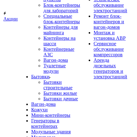
Блок-контейнеры
обслуживание
для лабораторий
электростанций
Специальные
Ремонт блок-
Акции
блок-контейнеры
контейнеров и
Контейнеры для
вагон-домов
майнинга
Монтаж и
Контейнеры на
установка АВР
шасси
Сервисное
Контейнерные
обслуживание
АЗС
компрессоров
Вагон-дома
Аренда
Туалетные
дизельных
модули
генераторов и
Бытовки
электростанций
Бытовки
строительные
Бытовки жилые
Бытовки дачные
Вагон-дома
Кожухи
Мини-контейнеры
Генераторы в
контейнерах
Модульные здания