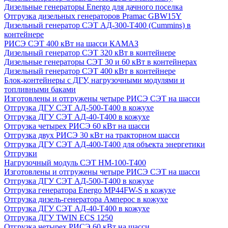
Дизельные генераторы Energo для дачного поселка
Отгрузка дизельных генераторов Pramac GВW15Y
Дизельный генератор СЭТ АД-300-Т400 (Cummins) в
контейнере
РИСЭ СЭТ 400 кВт на шасси КАМАЗ
Дизельный генератор СЭТ 320 кВт в контейнере
Дизельные генераторы СЭТ 30 и 60 кВт в контейнерах
Дизельный генератор СЭТ 400 кВт в контейнере
Блок-контейнеры с ДГУ, нагрузочными модулями и
топливными баками
Изготовлены и отгружены четыре РИСЭ СЭТ на шасси
Отгрузка ДГУ СЭТ АД-500-Т400 в кожухе
Отгрузка ДГУ СЭТ АД-40-Т400 в кожухе
Отгрузка четырех РИСЭ 60 кВт на шасси
Отгрузка двух РИСЭ 30 кВт на тракторном шасси
Отгрузка ДГУ СЭТ АД-400-Т400 для объекта энергетики
Отгрузки
Нагрузочный модуль СЭТ НМ-100-Т400
Изготовлены и отгружены четыре РИСЭ СЭТ на шасси
Отгрузка ДГУ СЭТ АД-500-Т400 в кожухе
Отгрузка генератора Energo MP44FW-S в кожухе
Отгрузка дизель-генератора Амперос в кожухе
Отгрузка ДГУ СЭТ АД-40-Т400 в кожухе
Отгрузка ДГУ TWIN ECS 1250
Отгрузка четырех РИСЭ 60 кВт на шасси