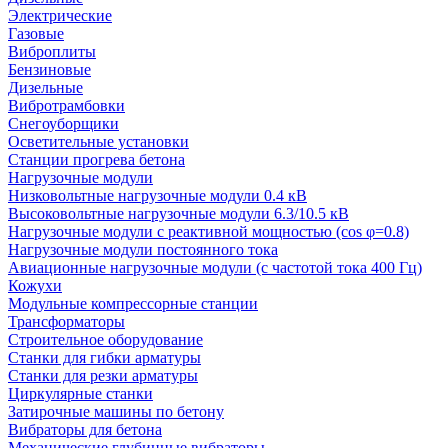
Электрические
Газовые
Виброплиты
Бензиновые
Дизельные
Вибротрамбовки
Снегоуборщики
Осветительные установки
Станции прогрева бетона
Нагрузочные модули
Низковольтные нагрузочные модули 0.4 кВ
Высоковольтные нагрузочные модули 6.3/10.5 кВ
Нагрузочные модули с реактивной мощностью (cos φ=0.8)
Нагрузочные модули постоянного тока
Авиационные нагрузочные модули (с частотой тока 400 Гц)
Кожухи
Модульные компрессорные станции
Трансформаторы
Строительное оборудование
Станки для гибки арматуры
Станки для резки арматуры
Циркулярные станки
Затирочные машины по бетону
Вибраторы для бетона
Механические глубинные вибраторы