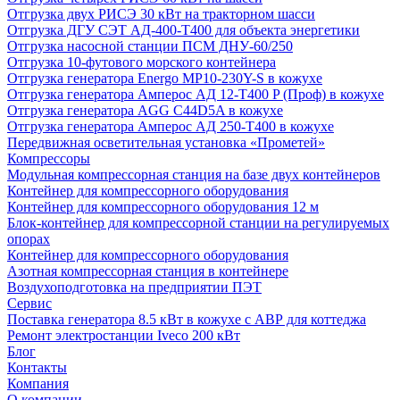
Отгрузка двух РИСЭ 30 кВт на тракторном шасси
Отгрузка ДГУ СЭТ АД-400-Т400 для объекта энергетики
Отгрузка насосной станции ПСМ ДНУ-60/250
Отгрузка 10-футового морского контейнера
Отгрузка генератора Energo MP10-230Y-S в кожухе
Отгрузка генератора Амперос АД 12-Т400 P (Проф) в кожухе
Отгрузка генератора AGG C44D5A в кожухе
Отгрузка генератора Амперос АД 250-Т400 в кожухе
Передвижная осветительная установка «Прометей»
Компрессоры
Модульная компрессорная станция на базе двух контейнеров
Контейнер для компрессорного оборудования
Контейнер для компрессорного оборудования 12 м
Блок-контейнер для компрессорной станции на регулируемых
опорах
Контейнер для компрессорного оборудования
Азотная компрессорная станция в контейнере
Воздухоподготовка на предприятии ПЭТ
Сервис
Поставка генератора 8.5 кВт в кожухе с АВР для коттеджа
Ремонт электростанции Iveco 200 кВт
Блог
Контакты
Компания
О компании