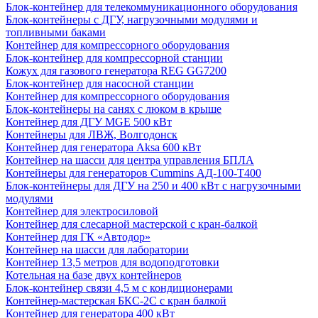
Блок-контейнер для телекоммуникационного оборудования
Блок-контейнеры с ДГУ, нагрузочными модулями и
топливными баками
Контейнер для компрессорного оборудования
Блок-контейнер для компрессорной станции
Кожух для газового генератора REG GG7200
Блок-контейнер для насосной станции
Контейнер для компрессорного оборудования
Блок-контейнеры на санях с люком в крыше
Контейнер для ДГУ MGE 500 кВт
Контейнеры для ЛВЖ, Волгодонск
Контейнер для генератора Aksa 600 кВт
Контейнер на шасси для центра управления БПЛА
Контейнеры для генераторов Cummins АД-100-Т400
Блок-контейнеры для ДГУ на 250 и 400 кВт с нагрузочными
модулями
Контейнер для электросиловой
Контейнер для слесарной мастерской с кран-балкой
Контейнер для ГК «Автодор»
Контейнер на шасси для лаборатории
Контейнер 13,5 метров для водоподготовки
Котельная на базе двух контейнеров
Блок-контейнер связи 4,5 м с кондиционерами
Контейнер-мастерская БКС-2С с кран балкой
Контейнер для генератора 400 кВт