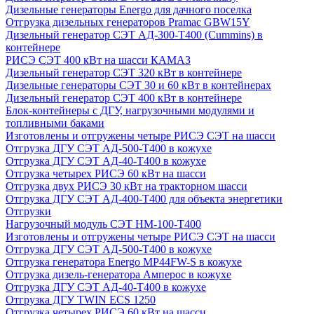
Дизельные генераторы Energo для дачного поселка
Отгрузка дизельных генераторов Pramac GВW15Y
Дизельный генератор СЭТ АД-300-Т400 (Cummins) в
контейнере
РИСЭ СЭТ 400 кВт на шасси КАМАЗ
Дизельный генератор СЭТ 320 кВт в контейнере
Дизельные генераторы СЭТ 30 и 60 кВт в контейнерах
Дизельный генератор СЭТ 400 кВт в контейнере
Блок-контейнеры с ДГУ, нагрузочными модулями и
топливными баками
Изготовлены и отгружены четыре РИСЭ СЭТ на шасси
Отгрузка ДГУ СЭТ АД-500-Т400 в кожухе
Отгрузка ДГУ СЭТ АД-40-Т400 в кожухе
Отгрузка четырех РИСЭ 60 кВт на шасси
Отгрузка двух РИСЭ 30 кВт на тракторном шасси
Отгрузка ДГУ СЭТ АД-400-Т400 для объекта энергетики
Отгрузки
Нагрузочный модуль СЭТ НМ-100-Т400
Изготовлены и отгружены четыре РИСЭ СЭТ на шасси
Отгрузка ДГУ СЭТ АД-500-Т400 в кожухе
Отгрузка генератора Energo MP44FW-S в кожухе
Отгрузка дизель-генератора Амперос в кожухе
Отгрузка ДГУ СЭТ АД-40-Т400 в кожухе
Отгрузка ДГУ TWIN ECS 1250
Отгрузка четырех РИСЭ 60 кВт на шасси