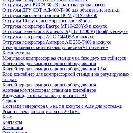
Отгрузка двух РИСЭ 30 кВт на тракторном шасси
Отгрузка ДГУ СЭТ АД-400-Т400 для объекта энергетики
Отгрузка насосной станции ПСМ ДНУ-60/250
Отгрузка 10-футового морского контейнера
Отгрузка генератора Energo MP10-230Y-S в кожухе
Отгрузка генератора Амперос АД 12-Т400 P (Проф) в кожухе
Отгрузка генератора AGG C44D5A в кожухе
Отгрузка генератора Амперос АД 250-Т400 в кожухе
Передвижная осветительная установка «Прометей»
Компрессоры
Модульная компрессорная станция на базе двух контейнеров
Контейнер для компрессорного оборудования
Контейнер для компрессорного оборудования 12 м
Блок-контейнер для компрессорной станции на регулируемых
опорах
Контейнер для компрессорного оборудования
Азотная компрессорная станция в контейнере
Воздухоподготовка на предприятии ПЭТ
Сервис
Поставка генератора 8.5 кВт в кожухе с АВР для коттеджа
Ремонт электростанции Iveco 200 кВт
Блог
Контакты
Компания
О компании