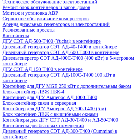
Техническое обслуживание электростанций
Ремонт блок-контейнеров и вагон-домов
Монтаж и установка АВР
Сервисное обслуживание компрессоров
Аренда дизельных генераторов и электростанций
Реализованные проекты
Контейнеры
ДГУ СЭТ АД-500-Т400 (Yuchai) в контейнере
Дизельный генератор СЭТ АД-40-Т400 в контейнере
Дизельный генератор СЭТ АД-600-Т400 в контейнере
Дизельгенератор СЭТ АД-400С-Т400 (400 кВт) в 5-метровом
контейнере
ДГУ СЭТ АД-150-Т400 в контейнере
Дизельный генератор СЭТ АД-100С-Т400 100 кВт в
контейнере
Контейнер для ДГУ MGE 250 кВт с дополнительным баком
Блок-контейнер ЛВЖ ПБК-4
Контейнер для ДГУ Амперос АД 1000-Т400
Блок-контейнер связи и серверная
Контейнер для ДГУ Амперос АД 700-Т400 (5 м)
Блок-контейнер ЛВЖ с вышибными окнами
Контейнеры для ДГУ СЭТ АД-30-Т400 и АД-50-Т400
Контейнеры для бытовых помещений
Дизельный генератор СЭТ АД-300-Т400 (Cummins) в
контейнере