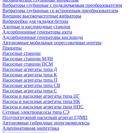
Вибраторы глубинные с подключаемым преобразователем
Вибраторы глубинные со встроенным преобразователем
Внешние высокочастотные вибраторы
Виброрейки для укладки бетона
Азотные и кислородные станции
Адсорбционные генераторы азота
Адсорбционные генераторы кислорода
Автономные мобильные опрессовочные центры
Прицепы
Насосные станции
Насосные станции МДН
Насосные станции ПСМ
Насосные агрегаты типа Д
Насосные агрегаты типа К
Насосные агрегаты типа П
Насосные агрегаты типа СВ
Насосные агрегаты типа С
Насосы и насосные агрегаты типа ЦГ
Насосы и насосные агрегаты типа НК
Насосы и насосные агрегаты типа НПС
Сетевые электронасосы типа СЭ
Полупогружной насосный агрегат ГДМП
Автономные гибридные энергокомплексы
Альтернативная энергетика