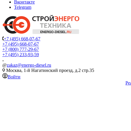
Вконтакте
Telegram
+7 (495) 668-07-67
+7 (495) 668-07-67
+7 (800) 777-29-67
+7 (495) 233-93-59
@
zakaz@energo-diesel.ru
Москва, 1-й Нагатинский проезд, д.2 стр.35
Войти
Ре