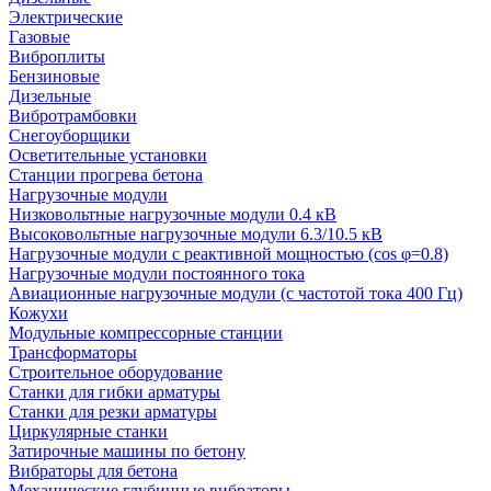
Электрические
Газовые
Виброплиты
Бензиновые
Дизельные
Вибротрамбовки
Снегоуборщики
Осветительные установки
Станции прогрева бетона
Нагрузочные модули
Низковольтные нагрузочные модули 0.4 кВ
Высоковольтные нагрузочные модули 6.3/10.5 кВ
Нагрузочные модули с реактивной мощностью (cos φ=0.8)
Нагрузочные модули постоянного тока
Авиационные нагрузочные модули (с частотой тока 400 Гц)
Кожухи
Модульные компрессорные станции
Трансформаторы
Строительное оборудование
Станки для гибки арматуры
Станки для резки арматуры
Циркулярные станки
Затирочные машины по бетону
Вибраторы для бетона
Механические глубинные вибраторы