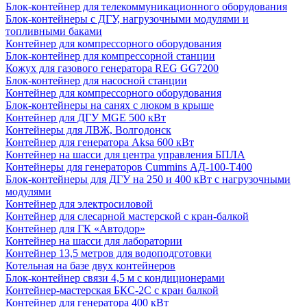
Блок-контейнер для телекоммуникационного оборудования
Блок-контейнеры с ДГУ, нагрузочными модулями и
топливными баками
Контейнер для компрессорного оборудования
Блок-контейнер для компрессорной станции
Кожух для газового генератора REG GG7200
Блок-контейнер для насосной станции
Контейнер для компрессорного оборудования
Блок-контейнеры на санях с люком в крыше
Контейнер для ДГУ MGE 500 кВт
Контейнеры для ЛВЖ, Волгодонск
Контейнер для генератора Aksa 600 кВт
Контейнер на шасси для центра управления БПЛА
Контейнеры для генераторов Cummins АД-100-Т400
Блок-контейнеры для ДГУ на 250 и 400 кВт с нагрузочными
модулями
Контейнер для электросиловой
Контейнер для слесарной мастерской с кран-балкой
Контейнер для ГК «Автодор»
Контейнер на шасси для лаборатории
Контейнер 13,5 метров для водоподготовки
Котельная на базе двух контейнеров
Блок-контейнер связи 4,5 м с кондиционерами
Контейнер-мастерская БКС-2С с кран балкой
Контейнер для генератора 400 кВт