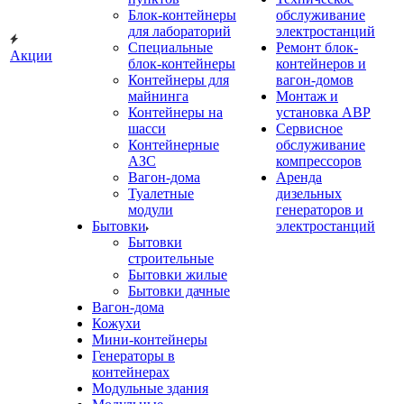
Блок-контейнеры
обслуживание
для лабораторий
электростанций
Специальные
Ремонт блок-
Акции
блок-контейнеры
контейнеров и
Контейнеры для
вагон-домов
майнинга
Монтаж и
Контейнеры на
установка АВР
шасси
Сервисное
Контейнерные
обслуживание
АЗС
компрессоров
Вагон-дома
Аренда
Туалетные
дизельных
модули
генераторов и
Бытовки
электростанций
Бытовки
строительные
Бытовки жилые
Бытовки дачные
Вагон-дома
Кожухи
Мини-контейнеры
Генераторы в
контейнерах
Модульные здания