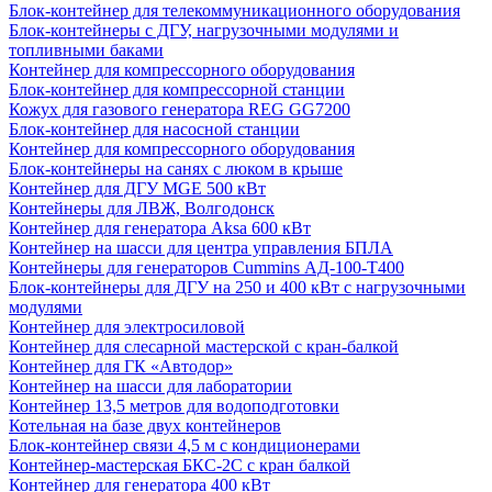
Блок-контейнер для телекоммуникационного оборудования
Блок-контейнеры с ДГУ, нагрузочными модулями и
топливными баками
Контейнер для компрессорного оборудования
Блок-контейнер для компрессорной станции
Кожух для газового генератора REG GG7200
Блок-контейнер для насосной станции
Контейнер для компрессорного оборудования
Блок-контейнеры на санях с люком в крыше
Контейнер для ДГУ MGE 500 кВт
Контейнеры для ЛВЖ, Волгодонск
Контейнер для генератора Aksa 600 кВт
Контейнер на шасси для центра управления БПЛА
Контейнеры для генераторов Cummins АД-100-Т400
Блок-контейнеры для ДГУ на 250 и 400 кВт с нагрузочными
модулями
Контейнер для электросиловой
Контейнер для слесарной мастерской с кран-балкой
Контейнер для ГК «Автодор»
Контейнер на шасси для лаборатории
Контейнер 13,5 метров для водоподготовки
Котельная на базе двух контейнеров
Блок-контейнер связи 4,5 м с кондиционерами
Контейнер-мастерская БКС-2С с кран балкой
Контейнер для генератора 400 кВт