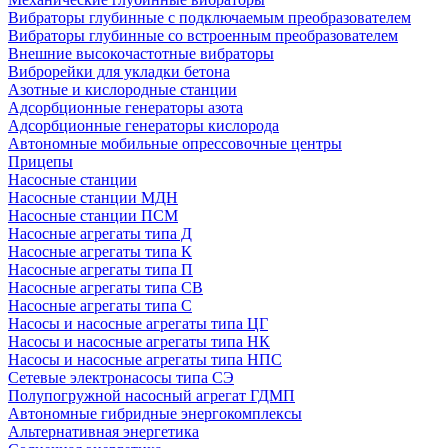
Вибраторы глубинные с подключаемым преобразователем
Вибраторы глубинные со встроенным преобразователем
Внешние высокочастотные вибраторы
Виброрейки для укладки бетона
Азотные и кислородные станции
Адсорбционные генераторы азота
Адсорбционные генераторы кислорода
Автономные мобильные опрессовочные центры
Прицепы
Насосные станции
Насосные станции МДН
Насосные станции ПСМ
Насосные агрегаты типа Д
Насосные агрегаты типа К
Насосные агрегаты типа П
Насосные агрегаты типа СВ
Насосные агрегаты типа С
Насосы и насосные агрегаты типа ЦГ
Насосы и насосные агрегаты типа НК
Насосы и насосные агрегаты типа НПС
Сетевые электронасосы типа СЭ
Полупогружной насосный агрегат ГДМП
Автономные гибридные энергокомплексы
Альтернативная энергетика