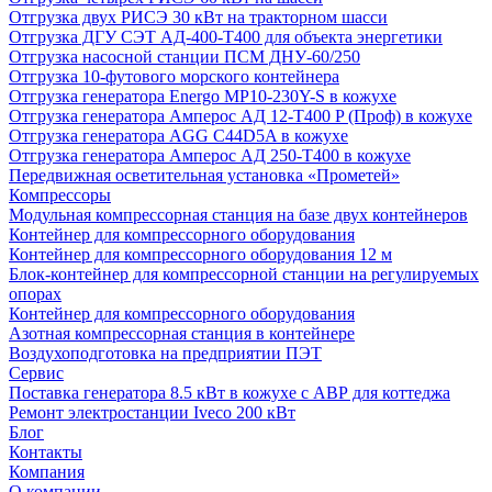
Отгрузка двух РИСЭ 30 кВт на тракторном шасси
Отгрузка ДГУ СЭТ АД-400-Т400 для объекта энергетики
Отгрузка насосной станции ПСМ ДНУ-60/250
Отгрузка 10-футового морского контейнера
Отгрузка генератора Energo MP10-230Y-S в кожухе
Отгрузка генератора Амперос АД 12-Т400 P (Проф) в кожухе
Отгрузка генератора AGG C44D5A в кожухе
Отгрузка генератора Амперос АД 250-Т400 в кожухе
Передвижная осветительная установка «Прометей»
Компрессоры
Модульная компрессорная станция на базе двух контейнеров
Контейнер для компрессорного оборудования
Контейнер для компрессорного оборудования 12 м
Блок-контейнер для компрессорной станции на регулируемых
опорах
Контейнер для компрессорного оборудования
Азотная компрессорная станция в контейнере
Воздухоподготовка на предприятии ПЭТ
Сервис
Поставка генератора 8.5 кВт в кожухе с АВР для коттеджа
Ремонт электростанции Iveco 200 кВт
Блог
Контакты
Компания
О компании