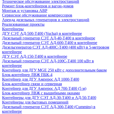
Техническое обслуживание электростанций
Ремонт блок-контейнеров и вагон-домов
Монтаж и установка АВР
Сервисное обслуживание компрессоров
Аренда дизельных генераторов и электростанций
Реализованные проекты
Контейнеры
ДГУ СЭТ АД-500-Т400 (Yuchai) в контейнере
Дизельный генератор СЭТ АД-40-Т400 в контейнере
Дизельный генератор СЭТ АД-600-Т400 в контейнере
Дизельгенератор СЭТ АД-400С-Т400 (400 кВт) в 5-метровом
контейнере
ДГУ СЭТ АД-150-Т400 в контейнере
Дизельный генератор СЭТ АД-100С-Т400 100 кВт в
контейнере
Контейнер для ДГУ MGE 250 кВт с дополнительным баком
Блок-контейнер ЛВЖ ПБК-4
Контейнер для ДГУ Амперос АД 1000-Т400
Блок-контейнер связи и серверная
Контейнер для ДГУ Амперос АД 700-Т400 (5 м)
Блок-контейнер ЛВЖ с вышибными окнами
Контейнеры для ДГУ СЭТ АД-30-Т400 и АД-50-Т400
Контейнеры для бытовых помещений
Дизельный генератор СЭТ АД-300-Т400 (Cummins) в
контейнере