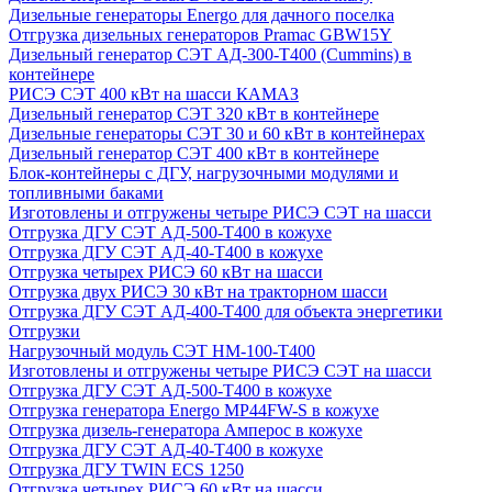
Дизельные генераторы Energo для дачного поселка
Отгрузка дизельных генераторов Pramac GВW15Y
Дизельный генератор СЭТ АД-300-Т400 (Cummins) в
контейнере
РИСЭ СЭТ 400 кВт на шасси КАМАЗ
Дизельный генератор СЭТ 320 кВт в контейнере
Дизельные генераторы СЭТ 30 и 60 кВт в контейнерах
Дизельный генератор СЭТ 400 кВт в контейнере
Блок-контейнеры с ДГУ, нагрузочными модулями и
топливными баками
Изготовлены и отгружены четыре РИСЭ СЭТ на шасси
Отгрузка ДГУ СЭТ АД-500-Т400 в кожухе
Отгрузка ДГУ СЭТ АД-40-Т400 в кожухе
Отгрузка четырех РИСЭ 60 кВт на шасси
Отгрузка двух РИСЭ 30 кВт на тракторном шасси
Отгрузка ДГУ СЭТ АД-400-Т400 для объекта энергетики
Отгрузки
Нагрузочный модуль СЭТ НМ-100-Т400
Изготовлены и отгружены четыре РИСЭ СЭТ на шасси
Отгрузка ДГУ СЭТ АД-500-Т400 в кожухе
Отгрузка генератора Energo MP44FW-S в кожухе
Отгрузка дизель-генератора Амперос в кожухе
Отгрузка ДГУ СЭТ АД-40-Т400 в кожухе
Отгрузка ДГУ TWIN ECS 1250
Отгрузка четырех РИСЭ 60 кВт на шасси