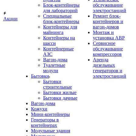
Блок-контейнеры
обслуживание
для лабораторий
электростанций
Специальные
Ремонт блок-
Акции
блок-контейнеры
контейнеров и
Контейнеры для
вагон-домов
майнинга
Монтаж и
Контейнеры на
установка АВР
шасси
Сервисное
Контейнерные
обслуживание
АЗС
компрессоров
Вагон-дома
Аренда
Туалетные
дизельных
модули
генераторов и
Бытовки
электростанций
Бытовки
строительные
Бытовки жилые
Бытовки дачные
Вагон-дома
Кожухи
Мини-контейнеры
Генераторы в
контейнерах
Модульные здания