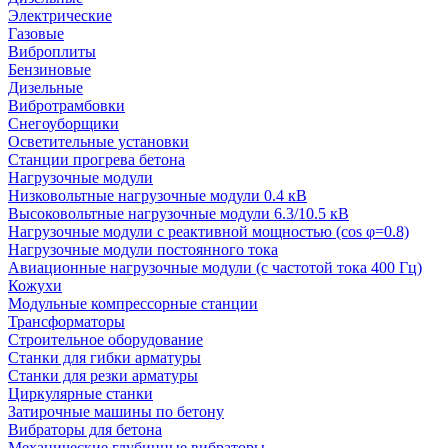
Электрические
Газовые
Виброплиты
Бензиновые
Дизельные
Вибротрамбовки
Снегоуборщики
Осветительные установки
Станции прогрева бетона
Нагрузочные модули
Низковольтные нагрузочные модули 0.4 кВ
Высоковольтные нагрузочные модули 6.3/10.5 кВ
Нагрузочные модули с реактивной мощностью (cos φ=0.8)
Нагрузочные модули постоянного тока
Авиационные нагрузочные модули (с частотой тока 400 Гц)
Кожухи
Модульные компрессорные станции
Трансформаторы
Строительное оборудование
Станки для гибки арматуры
Станки для резки арматуры
Циркулярные станки
Затирочные машины по бетону
Вибраторы для бетона
Механические глубинные вибраторы