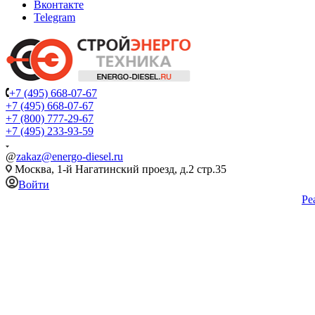
Вконтакте
Telegram
+7 (495) 668-07-67
+7 (495) 668-07-67
+7 (800) 777-29-67
+7 (495) 233-93-59
@
zakaz@energo-diesel.ru
Москва, 1-й Нагатинский проезд, д.2 стр.35
Войти
Ре