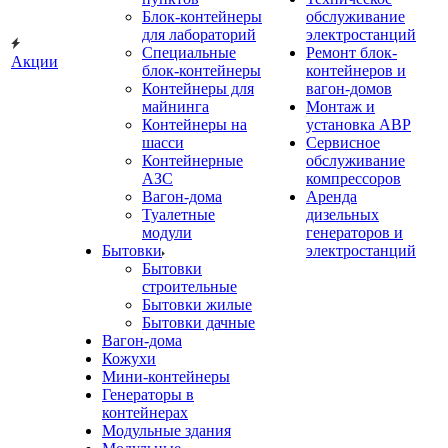
Блок-контейнеры
обслуживание
для лабораторий
электростанций
Специальные
Ремонт блок-
Акции
блок-контейнеры
контейнеров и
Контейнеры для
вагон-домов
майнинга
Монтаж и
Контейнеры на
установка АВР
шасси
Сервисное
Контейнерные
обслуживание
АЗС
компрессоров
Вагон-дома
Аренда
Туалетные
дизельных
модули
генераторов и
Бытовки
электростанций
Бытовки
строительные
Бытовки жилые
Бытовки дачные
Вагон-дома
Кожухи
Мини-контейнеры
Генераторы в
контейнерах
Модульные здания