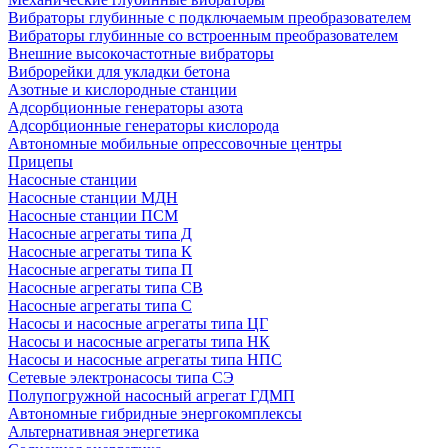
Вибраторы глубинные с подключаемым преобразователем
Вибраторы глубинные со встроенным преобразователем
Внешние высокочастотные вибраторы
Виброрейки для укладки бетона
Азотные и кислородные станции
Адсорбционные генераторы азота
Адсорбционные генераторы кислорода
Автономные мобильные опрессовочные центры
Прицепы
Насосные станции
Насосные станции МДН
Насосные станции ПСМ
Насосные агрегаты типа Д
Насосные агрегаты типа К
Насосные агрегаты типа П
Насосные агрегаты типа СВ
Насосные агрегаты типа С
Насосы и насосные агрегаты типа ЦГ
Насосы и насосные агрегаты типа НК
Насосы и насосные агрегаты типа НПС
Сетевые электронасосы типа СЭ
Полупогружной насосный агрегат ГДМП
Автономные гибридные энергокомплексы
Альтернативная энергетика