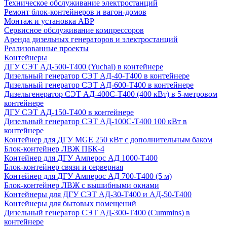
Техническое обслуживание электростанций
Ремонт блок-контейнеров и вагон-домов
Монтаж и установка АВР
Сервисное обслуживание компрессоров
Аренда дизельных генераторов и электростанций
Реализованные проекты
Контейнеры
ДГУ СЭТ АД-500-Т400 (Yuchai) в контейнере
Дизельный генератор СЭТ АД-40-Т400 в контейнере
Дизельный генератор СЭТ АД-600-Т400 в контейнере
Дизельгенератор СЭТ АД-400С-Т400 (400 кВт) в 5-метровом
контейнере
ДГУ СЭТ АД-150-Т400 в контейнере
Дизельный генератор СЭТ АД-100С-Т400 100 кВт в
контейнере
Контейнер для ДГУ MGE 250 кВт с дополнительным баком
Блок-контейнер ЛВЖ ПБК-4
Контейнер для ДГУ Амперос АД 1000-Т400
Блок-контейнер связи и серверная
Контейнер для ДГУ Амперос АД 700-Т400 (5 м)
Блок-контейнер ЛВЖ с вышибными окнами
Контейнеры для ДГУ СЭТ АД-30-Т400 и АД-50-Т400
Контейнеры для бытовых помещений
Дизельный генератор СЭТ АД-300-Т400 (Cummins) в
контейнере