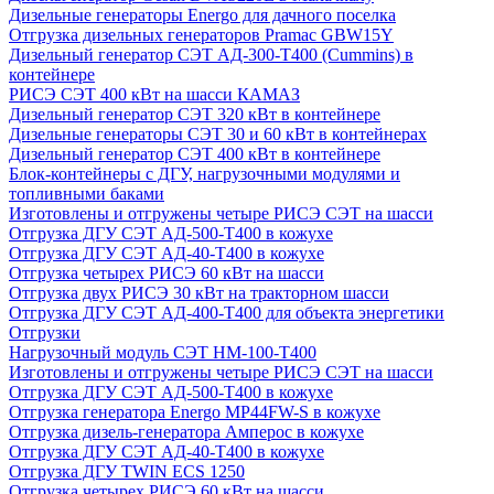
Дизельные генераторы Energo для дачного поселка
Отгрузка дизельных генераторов Pramac GВW15Y
Дизельный генератор СЭТ АД-300-Т400 (Cummins) в
контейнере
РИСЭ СЭТ 400 кВт на шасси КАМАЗ
Дизельный генератор СЭТ 320 кВт в контейнере
Дизельные генераторы СЭТ 30 и 60 кВт в контейнерах
Дизельный генератор СЭТ 400 кВт в контейнере
Блок-контейнеры с ДГУ, нагрузочными модулями и
топливными баками
Изготовлены и отгружены четыре РИСЭ СЭТ на шасси
Отгрузка ДГУ СЭТ АД-500-Т400 в кожухе
Отгрузка ДГУ СЭТ АД-40-Т400 в кожухе
Отгрузка четырех РИСЭ 60 кВт на шасси
Отгрузка двух РИСЭ 30 кВт на тракторном шасси
Отгрузка ДГУ СЭТ АД-400-Т400 для объекта энергетики
Отгрузки
Нагрузочный модуль СЭТ НМ-100-Т400
Изготовлены и отгружены четыре РИСЭ СЭТ на шасси
Отгрузка ДГУ СЭТ АД-500-Т400 в кожухе
Отгрузка генератора Energo MP44FW-S в кожухе
Отгрузка дизель-генератора Амперос в кожухе
Отгрузка ДГУ СЭТ АД-40-Т400 в кожухе
Отгрузка ДГУ TWIN ECS 1250
Отгрузка четырех РИСЭ 60 кВт на шасси