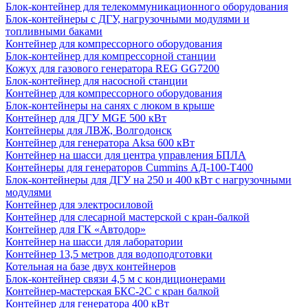
Блок-контейнер для телекоммуникационного оборудования
Блок-контейнеры с ДГУ, нагрузочными модулями и
топливными баками
Контейнер для компрессорного оборудования
Блок-контейнер для компрессорной станции
Кожух для газового генератора REG GG7200
Блок-контейнер для насосной станции
Контейнер для компрессорного оборудования
Блок-контейнеры на санях с люком в крыше
Контейнер для ДГУ MGE 500 кВт
Контейнеры для ЛВЖ, Волгодонск
Контейнер для генератора Aksa 600 кВт
Контейнер на шасси для центра управления БПЛА
Контейнеры для генераторов Cummins АД-100-Т400
Блок-контейнеры для ДГУ на 250 и 400 кВт с нагрузочными
модулями
Контейнер для электросиловой
Контейнер для слесарной мастерской с кран-балкой
Контейнер для ГК «Автодор»
Контейнер на шасси для лаборатории
Контейнер 13,5 метров для водоподготовки
Котельная на базе двух контейнеров
Блок-контейнер связи 4,5 м с кондиционерами
Контейнер-мастерская БКС-2С с кран балкой
Контейнер для генератора 400 кВт