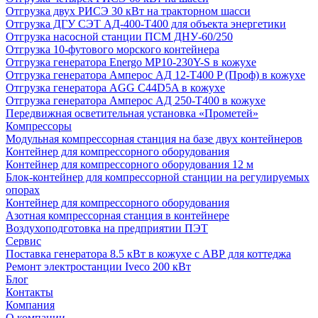
Отгрузка двух РИСЭ 30 кВт на тракторном шасси
Отгрузка ДГУ СЭТ АД-400-Т400 для объекта энергетики
Отгрузка насосной станции ПСМ ДНУ-60/250
Отгрузка 10-футового морского контейнера
Отгрузка генератора Energo MP10-230Y-S в кожухе
Отгрузка генератора Амперос АД 12-Т400 P (Проф) в кожухе
Отгрузка генератора AGG C44D5A в кожухе
Отгрузка генератора Амперос АД 250-Т400 в кожухе
Передвижная осветительная установка «Прометей»
Компрессоры
Модульная компрессорная станция на базе двух контейнеров
Контейнер для компрессорного оборудования
Контейнер для компрессорного оборудования 12 м
Блок-контейнер для компрессорной станции на регулируемых
опорах
Контейнер для компрессорного оборудования
Азотная компрессорная станция в контейнере
Воздухоподготовка на предприятии ПЭТ
Сервис
Поставка генератора 8.5 кВт в кожухе с АВР для коттеджа
Ремонт электростанции Iveco 200 кВт
Блог
Контакты
Компания
О компании