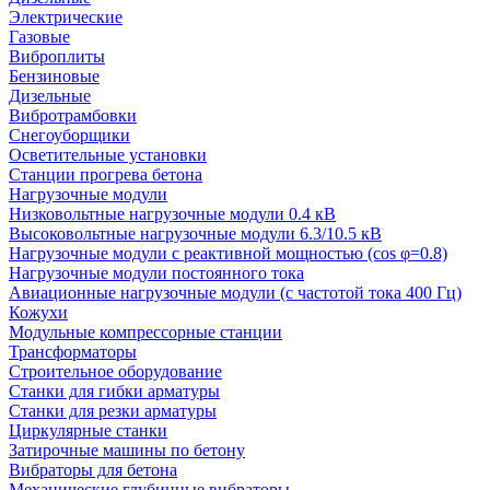
Электрические
Газовые
Виброплиты
Бензиновые
Дизельные
Вибротрамбовки
Снегоуборщики
Осветительные установки
Станции прогрева бетона
Нагрузочные модули
Низковольтные нагрузочные модули 0.4 кВ
Высоковольтные нагрузочные модули 6.3/10.5 кВ
Нагрузочные модули с реактивной мощностью (cos φ=0.8)
Нагрузочные модули постоянного тока
Авиационные нагрузочные модули (с частотой тока 400 Гц)
Кожухи
Модульные компрессорные станции
Трансформаторы
Строительное оборудование
Станки для гибки арматуры
Станки для резки арматуры
Циркулярные станки
Затирочные машины по бетону
Вибраторы для бетона
Механические глубинные вибраторы