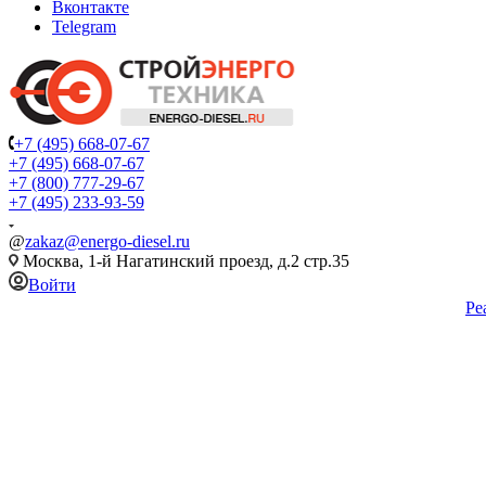
Вконтакте
Telegram
+7 (495) 668-07-67
+7 (495) 668-07-67
+7 (800) 777-29-67
+7 (495) 233-93-59
@
zakaz@energo-diesel.ru
Москва, 1-й Нагатинский проезд, д.2 стр.35
Войти
Ре