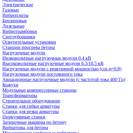
Электрические
Газовые
Виброплиты
Бензиновые
Дизельные
Вибротрамбовки
Снегоуборщики
Осветительные установки
Станции прогрева бетона
Нагрузочные модули
Низковольтные нагрузочные модули 0.4 кВ
Высоковольтные нагрузочные модули 6.3/10.5 кВ
Нагрузочные модули с реактивной мощностью (cos φ=0.8)
Нагрузочные модули постоянного тока
Авиационные нагрузочные модули (с частотой тока 400 Гц)
Кожухи
Модульные компрессорные станции
Трансформаторы
Строительное оборудование
Станки для гибки арматуры
Станки для резки арматуры
Циркулярные станки
Затирочные машины по бетону
Вибраторы для бетона
Механические глубинные вибраторы