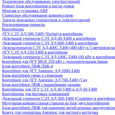
Техническое обслуживание электростанций
Ремонт блок-контейнеров и вагон-домов
Монтаж и установка АВР
Сервисное обслуживание компрессоров
Аренда дизельных генераторов и электростанций
Реализованные проекты
Контейнеры
ДГУ СЭТ АД-500-Т400 (Yuchai) в контейнере
Дизельный генератор СЭТ АД-40-Т400 в контейнере
Дизельный генератор СЭТ АД-600-Т400 в контейнере
Дизельгенератор СЭТ АД-400С-Т400 (400 кВт) в 5-метровом к
ДГУ СЭТ АД-150-Т400 в контейнере
Дизельный генератор СЭТ АД-100С-Т400 100 кВт в контейнер
Контейнер для ДГУ MGE 250 кВт с дополнительным баком
Блок-контейнер ЛВЖ ПБК-4
Контейнер для ДГУ Амперос АД 1000-Т400
Блок-контейнер связи и серверная
Контейнер для ДГУ Амперос АД 700-Т400 (5 м)
Блок-контейнер ЛВЖ с вышибными окнами
Контейнеры для ДГУ СЭТ АД-30-Т400 и АД-50-Т400
Контейнеры для бытовых помещений
Дизельный генератор СЭТ АД-300-Т400 (Cummins) в контейне
Модульная компрессорная станция на базе двух контейнеров
Блок-контейнер ЛВЖ для хранения литий-ионных аккумулятор
Кожух для генератора Амперос для частного коттеджа