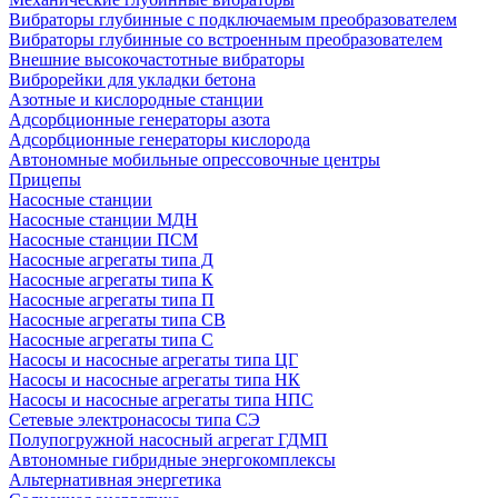
Вибраторы глубинные с подключаемым преобразователем
Вибраторы глубинные со встроенным преобразователем
Внешние высокочастотные вибраторы
Виброрейки для укладки бетона
Азотные и кислородные станции
Адсорбционные генераторы азота
Адсорбционные генераторы кислорода
Автономные мобильные опрессовочные центры
Прицепы
Насосные станции
Насосные станции МДН
Насосные станции ПСМ
Насосные агрегаты типа Д
Насосные агрегаты типа К
Насосные агрегаты типа П
Насосные агрегаты типа СВ
Насосные агрегаты типа С
Насосы и насосные агрегаты типа ЦГ
Насосы и насосные агрегаты типа НК
Насосы и насосные агрегаты типа НПС
Сетевые электронасосы типа СЭ
Полупогружной насосный агрегат ГДМП
Автономные гибридные энергокомплексы
Альтернативная энергетика