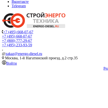
Вконтакте
Telegram
+7 (495) 668-07-67
+7 (495) 668-07-67
+7 (800) 777-29-67
+7 (495) 233-93-59
@
zakaz@energo-diesel.ru
Москва, 1-й Нагатинский проезд, д.2 стр.35
Войти
Ре