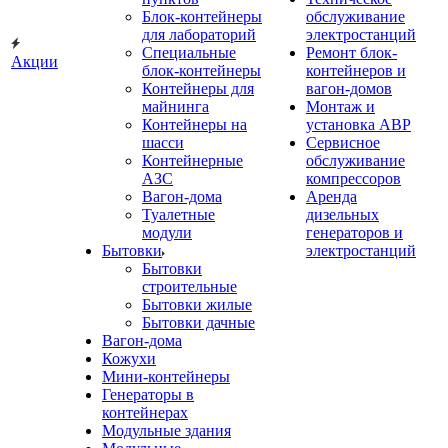
Блок-контейнеры
обслуживание
для лабораторий
электростанций
Специальные
Ремонт блок-
Акции
блок-контейнеры
контейнеров и
Контейнеры для
вагон-домов
майнинга
Монтаж и
Контейнеры на
установка АВР
шасси
Сервисное
Контейнерные
обслуживание
АЗС
компрессоров
Вагон-дома
Аренда
Туалетные
дизельных
модули
генераторов и
Бытовки
электростанций
Бытовки
строительные
Бытовки жилые
Бытовки дачные
Вагон-дома
Кожухи
Мини-контейнеры
Генераторы в
контейнерах
Модульные здания