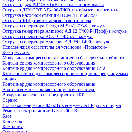
Отгрузка двух РИСЭ 30 кВт на тракторном шасси
Отгрузка ДГУ СЭТ АД-400-Т400 для объекта энергетики
Отгрузка насосной станции ПСМ ДНУ-60/250
Отгрузка 10-футового морского контейнера
Отгрузка генератора Energo MP10-230Y-S в кожухе
Отгрузка генератора Амперос АД 12-Т400 P (Проф) в кожухе
Отгрузка генератора AGG C44D5A в кожухе
Отгрузка генератора Амперос АД 250-Т400 в кожухе
Передвижная осветительная установка «Прометей»
Компрессоры
Модульная компрессорная станция на базе двух контейнеров
Контейнер для компрессорного оборудования
Контейнер для компрессорного оборудования 12 м
Блок-контейнер для компрессорной станции на регулируемых
опорах
Контейнер для компрессорного оборудования
Азотная компрессорная станция в контейнере
Воздухоподготовка на предприятии ПЭТ
Сервис
Поставка генератора 8.5 кВт в кожухе с АВР для коттеджа
Ремонт электростанции Iveco 200 кВт
Блог
Контакты
Компания
О компании