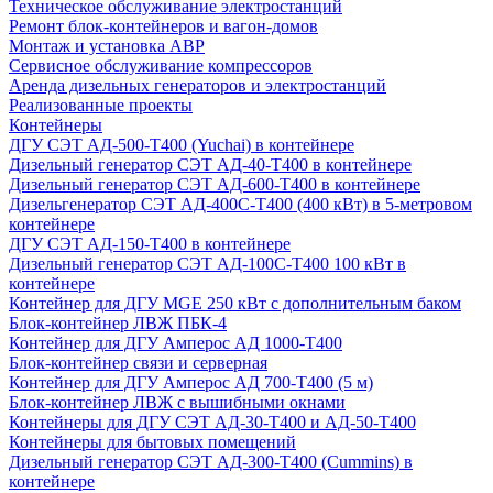
Техническое обслуживание электростанций
Ремонт блок-контейнеров и вагон-домов
Монтаж и установка АВР
Сервисное обслуживание компрессоров
Аренда дизельных генераторов и электростанций
Реализованные проекты
Контейнеры
ДГУ СЭТ АД-500-Т400 (Yuchai) в контейнере
Дизельный генератор СЭТ АД-40-Т400 в контейнере
Дизельный генератор СЭТ АД-600-Т400 в контейнере
Дизельгенератор СЭТ АД-400С-Т400 (400 кВт) в 5-метровом
контейнере
ДГУ СЭТ АД-150-Т400 в контейнере
Дизельный генератор СЭТ АД-100С-Т400 100 кВт в
контейнере
Контейнер для ДГУ MGE 250 кВт с дополнительным баком
Блок-контейнер ЛВЖ ПБК-4
Контейнер для ДГУ Амперос АД 1000-Т400
Блок-контейнер связи и серверная
Контейнер для ДГУ Амперос АД 700-Т400 (5 м)
Блок-контейнер ЛВЖ с вышибными окнами
Контейнеры для ДГУ СЭТ АД-30-Т400 и АД-50-Т400
Контейнеры для бытовых помещений
Дизельный генератор СЭТ АД-300-Т400 (Cummins) в
контейнере