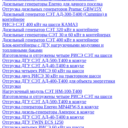
Дизельные генераторы Energo для дачного поселка
Отгрузка дизельных генераторов Pramac GВW15Y
Дизельный генератор СЭТ АД-300-Т400 (Cummins) в
контейнере
РИСЭ СЭТ 400 кВт на шасси КАМАЗ
Дизельный генератор СЭТ 320 кВт в контейнере
Дизельные генераторы СЭТ 30 и 60 кВт в контейнерах
Дизельный генератор СЭТ 400 кВт в контейнере
Блок-контейнеры с ДГУ, нагрузочными модулями и
топливными баками
Изготовлены и отгружены четыре РИСЭ СЭТ на шасси
Отгрузка ДГУ СЭТ АД-500-Т400 в кожухе
Отгрузка ДГУ СЭТ АД-40-Т400 в кожухе
Отгрузка четырех РИСЭ 60 кВт на шасси
Отгрузка двух РИСЭ 30 кВт на тракторном шасси
Отгрузка ДГУ СЭТ АД-400-Т400 для объекта энергетики
Отгрузки
Нагрузочный модуль СЭТ НМ-100-Т400
Изготовлены и отгружены четыре РИСЭ СЭТ на шасси
Отгрузка ДГУ СЭТ АД-500-Т400 в кожухе
Отгрузка генератора Energo MP44FW-S в кожухе
Отгрузка дизель-генератора Амперос в кожухе
Отгрузка ДГУ СЭТ АД-40-Т400 в кожухе
Отгрузка ДГУ TWIN ECS 1250
Отгрузка четырех РИСЭ 60 кВт на шасси