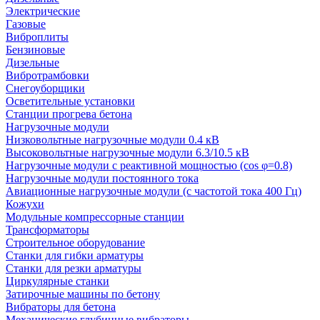
Электрические
Газовые
Виброплиты
Бензиновые
Дизельные
Вибротрамбовки
Снегоуборщики
Осветительные установки
Станции прогрева бетона
Нагрузочные модули
Низковольтные нагрузочные модули 0.4 кВ
Высоковольтные нагрузочные модули 6.3/10.5 кВ
Нагрузочные модули с реактивной мощностью (cos φ=0.8)
Нагрузочные модули постоянного тока
Авиационные нагрузочные модули (с частотой тока 400 Гц)
Кожухи
Модульные компрессорные станции
Трансформаторы
Строительное оборудование
Станки для гибки арматуры
Станки для резки арматуры
Циркулярные станки
Затирочные машины по бетону
Вибраторы для бетона
Механические глубинные вибраторы