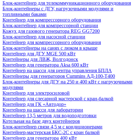
Блок-контейнер для телекоммуникационного оборудования
Блок-контейнеры с ДГУ, нагрузочными модулями и
топливными баками
Контейнер для компрессорного оборудования
Блок-контейнер для компрессорной станции
Кожух для газового генератора REG GG7200
Блок-контейнер для насосной станции
Контейнер для компрессорного оборудования
Блок-контейнеры на санях с люком в крыше
Контейнер для ДГУ MGE 500 кВт
Контейнеры для ЛВЖ, Волгодонск
Контейнер для генератора Aksa 600 кВт
Контейнер на шасси для центра управления БПЛА
Контейнеры для генераторов Cummins АД-100-Т400
Блок-контейнеры для ДГУ на 250 и 400 кВт с нагрузочными
модулями
Контейнер для электросиловой
Контейнер для слесарной мастерской с кран-балкой
Контейнер для ГК «Автодор»
Контейнер на шасси для лаборатории
Контейнер 13,5 метров для водоподготовки
Котельная на базе двух контейнеров
Блок-контейнер связи 4,5 м с кондиционерами
Контейнер-мастерская БКС-2С с кран балкой
Контейнер для генератора 400 кВт