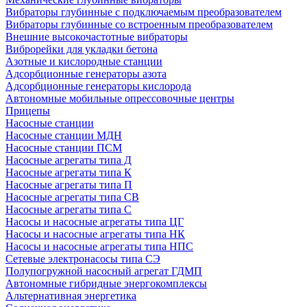
Вибраторы глубинные с подключаемым преобразователем
Вибраторы глубинные со встроенным преобразователем
Внешние высокочастотные вибраторы
Виброрейки для укладки бетона
Азотные и кислородные станции
Адсорбционные генераторы азота
Адсорбционные генераторы кислорода
Автономные мобильные опрессовочные центры
Прицепы
Насосные станции
Насосные станции МДН
Насосные станции ПСМ
Насосные агрегаты типа Д
Насосные агрегаты типа К
Насосные агрегаты типа П
Насосные агрегаты типа СВ
Насосные агрегаты типа С
Насосы и насосные агрегаты типа ЦГ
Насосы и насосные агрегаты типа НК
Насосы и насосные агрегаты типа НПС
Сетевые электронасосы типа СЭ
Полупогружной насосный агрегат ГДМП
Автономные гибридные энергокомплексы
Альтернативная энергетика