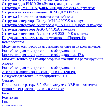
Отгрузка двух РИСЭ 30 кВт на тракторном шасси
Отгрузка ДГУ СЭТ АД-400-Т400 для объекта энергетики
Отгрузка насосной станции ПСМ ДНУ-60/250
Отгрузка 10-футового морского контейнера
Отгрузка генератора Energo MP10-230Y-S в кожухе
Отгрузка генератора Амперос АД 12-Т400 P (Проф) в кожухе
Отгрузка генератора AGG C44D5A в кожухе
Отгрузка генератора Амперос АД 250-Т400 в кожухе
Передвижная осветительная установка «Прометей»
Компрессоры
Модульная компрессорная станция на базе двух контейнеров
Контейнер для компрессорного оборудования
Контейнер для компрессорного оборудования 12 м
Блок-контейнер для компрессорной станции на регулируемых
опорах
Контейнер для компрессорного оборудования
Азотная компрессорная станция в контейнере
Воздухоподготовка на предприятии ПЭТ
Сервис
Поставка генератора 8.5 кВт в кожухе с АВР для коттеджа
Ремонт электростанции Iveco 200 кВт
Блог
Контакты
Компания
О компании