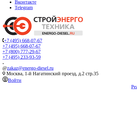
Вконтакте
Telegram
+7 (495) 668-07-67
+7 (495) 668-07-67
+7 (800) 777-29-67
+7 (495) 233-93-59
@
zakaz@energo-diesel.ru
Москва, 1-й Нагатинский проезд, д.2 стр.35
Войти
Ре