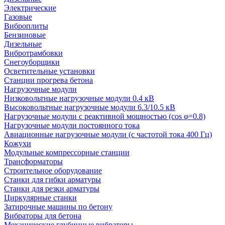
Электрические
Газовые
Виброплиты
Бензиновые
Дизельные
Вибротрамбовки
Снегоуборщики
Осветительные установки
Станции прогрева бетона
Нагрузочные модули
Низковольтные нагрузочные модули 0.4 кВ
Высоковольтные нагрузочные модули 6.3/10.5 кВ
Нагрузочные модули с реактивной мощностью (cos φ=0.8)
Нагрузочные модули постоянного тока
Авиационные нагрузочные модули (с частотой тока 400 Гц)
Кожухи
Модульные компрессорные станции
Трансформаторы
Строительное оборудование
Станки для гибки арматуры
Станки для резки арматуры
Циркулярные станки
Затирочные машины по бетону
Вибраторы для бетона
Механические глубинные вибраторы