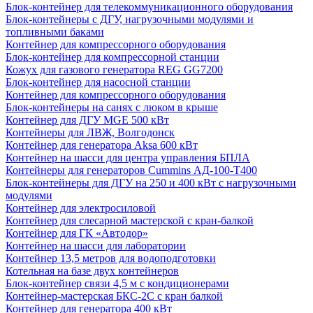
Блок-контейнер для телекоммуникационного оборудования
Блок-контейнеры с ДГУ, нагрузочными модулями и
топливными баками
Контейнер для компрессорного оборудования
Блок-контейнер для компрессорной станции
Кожух для газового генератора REG GG7200
Блок-контейнер для насосной станции
Контейнер для компрессорного оборудования
Блок-контейнеры на санях с люком в крыше
Контейнер для ДГУ MGE 500 кВт
Контейнеры для ЛВЖ, Волгодонск
Контейнер для генератора Aksa 600 кВт
Контейнер на шасси для центра управления БПЛА
Контейнеры для генераторов Cummins АД-100-Т400
Блок-контейнеры для ДГУ на 250 и 400 кВт с нагрузочными
модулями
Контейнер для электросиловой
Контейнер для слесарной мастерской с кран-балкой
Контейнер для ГК «Автодор»
Контейнер на шасси для лаборатории
Контейнер 13,5 метров для водоподготовки
Котельная на базе двух контейнеров
Блок-контейнер связи 4,5 м с кондиционерами
Контейнер-мастерская БКС-2С с кран балкой
Контейнер для генератора 400 кВт