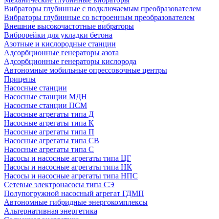
Вибраторы глубинные с подключаемым преобразователем
Вибраторы глубинные со встроенным преобразователем
Внешние высокочастотные вибраторы
Виброрейки для укладки бетона
Азотные и кислородные станции
Адсорбционные генераторы азота
Адсорбционные генераторы кислорода
Автономные мобильные опрессовочные центры
Прицепы
Насосные станции
Насосные станции МДН
Насосные станции ПСМ
Насосные агрегаты типа Д
Насосные агрегаты типа К
Насосные агрегаты типа П
Насосные агрегаты типа СВ
Насосные агрегаты типа С
Насосы и насосные агрегаты типа ЦГ
Насосы и насосные агрегаты типа НК
Насосы и насосные агрегаты типа НПС
Сетевые электронасосы типа СЭ
Полупогружной насосный агрегат ГДМП
Автономные гибридные энергокомплексы
Альтернативная энергетика