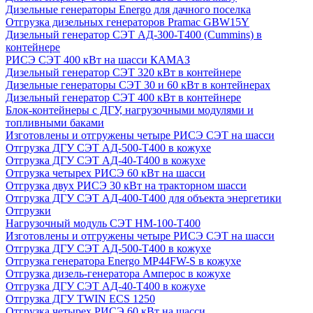
Дизельные генераторы Energo для дачного поселка
Отгрузка дизельных генераторов Pramac GВW15Y
Дизельный генератор СЭТ АД-300-Т400 (Cummins) в
контейнере
РИСЭ СЭТ 400 кВт на шасси КАМАЗ
Дизельный генератор СЭТ 320 кВт в контейнере
Дизельные генераторы СЭТ 30 и 60 кВт в контейнерах
Дизельный генератор СЭТ 400 кВт в контейнере
Блок-контейнеры с ДГУ, нагрузочными модулями и
топливными баками
Изготовлены и отгружены четыре РИСЭ СЭТ на шасси
Отгрузка ДГУ СЭТ АД-500-Т400 в кожухе
Отгрузка ДГУ СЭТ АД-40-Т400 в кожухе
Отгрузка четырех РИСЭ 60 кВт на шасси
Отгрузка двух РИСЭ 30 кВт на тракторном шасси
Отгрузка ДГУ СЭТ АД-400-Т400 для объекта энергетики
Отгрузки
Нагрузочный модуль СЭТ НМ-100-Т400
Изготовлены и отгружены четыре РИСЭ СЭТ на шасси
Отгрузка ДГУ СЭТ АД-500-Т400 в кожухе
Отгрузка генератора Energo MP44FW-S в кожухе
Отгрузка дизель-генератора Амперос в кожухе
Отгрузка ДГУ СЭТ АД-40-Т400 в кожухе
Отгрузка ДГУ TWIN ECS 1250
Отгрузка четырех РИСЭ 60 кВт на шасси