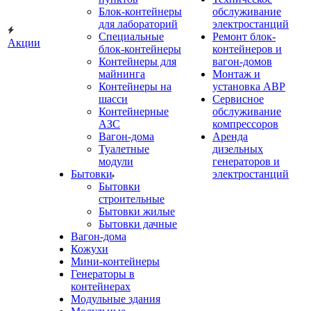
Блок-контейнеры
обслуживание
для лабораторий
электростанций
Специальные
Ремонт блок-
Акции
блок-контейнеры
контейнеров и
Контейнеры для
вагон-домов
майнинга
Монтаж и
Контейнеры на
установка АВР
шасси
Сервисное
Контейнерные
обслуживание
АЗС
компрессоров
Вагон-дома
Аренда
Туалетные
дизельных
модули
генераторов и
Бытовки
электростанций
Бытовки
строительные
Бытовки жилые
Бытовки дачные
Вагон-дома
Кожухи
Мини-контейнеры
Генераторы в
контейнерах
Модульные здания