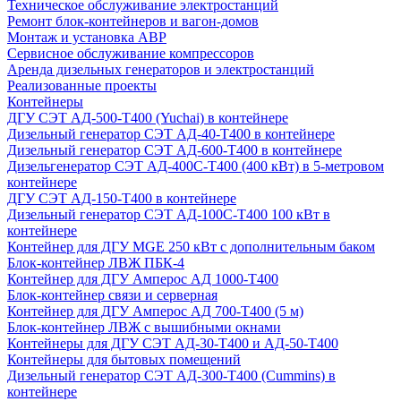
Техническое обслуживание электростанций
Ремонт блок-контейнеров и вагон-домов
Монтаж и установка АВР
Сервисное обслуживание компрессоров
Аренда дизельных генераторов и электростанций
Реализованные проекты
Контейнеры
ДГУ СЭТ АД-500-Т400 (Yuchai) в контейнере
Дизельный генератор СЭТ АД-40-Т400 в контейнере
Дизельный генератор СЭТ АД-600-Т400 в контейнере
Дизельгенератор СЭТ АД-400С-Т400 (400 кВт) в 5-метровом
контейнере
ДГУ СЭТ АД-150-Т400 в контейнере
Дизельный генератор СЭТ АД-100С-Т400 100 кВт в
контейнере
Контейнер для ДГУ MGE 250 кВт с дополнительным баком
Блок-контейнер ЛВЖ ПБК-4
Контейнер для ДГУ Амперос АД 1000-Т400
Блок-контейнер связи и серверная
Контейнер для ДГУ Амперос АД 700-Т400 (5 м)
Блок-контейнер ЛВЖ с вышибными окнами
Контейнеры для ДГУ СЭТ АД-30-Т400 и АД-50-Т400
Контейнеры для бытовых помещений
Дизельный генератор СЭТ АД-300-Т400 (Cummins) в
контейнере