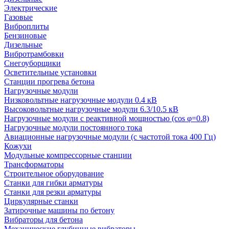
Электрические
Газовые
Виброплиты
Бензиновые
Дизельные
Вибротрамбовки
Снегоуборщики
Осветительные установки
Станции прогрева бетона
Нагрузочные модули
Низковольтные нагрузочные модули 0.4 кВ
Высоковольтные нагрузочные модули 6.3/10.5 кВ
Нагрузочные модули с реактивной мощностью (cos φ=0.8)
Нагрузочные модули постоянного тока
Авиационные нагрузочные модули (с частотой тока 400 Гц)
Кожухи
Модульные компрессорные станции
Трансформаторы
Строительное оборудование
Станки для гибки арматуры
Станки для резки арматуры
Циркулярные станки
Затирочные машины по бетону
Вибраторы для бетона
Механические глубинные вибраторы