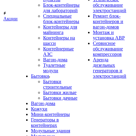
Блок-контейнеры
обслуживание
для лабораторий
электростанций
Специальные
Ремонт блок-
Акции
блок-контейнеры
контейнеров и
Контейнеры для
вагон-домов
майнинга
Монтаж и
Контейнеры на
установка АВР
шасси
Сервисное
Контейнерные
обслуживание
АЗС
компрессоров
Вагон-дома
Аренда
Туалетные
дизельных
модули
генераторов и
Бытовки
электростанций
Бытовки
строительные
Бытовки жилые
Бытовки дачные
Вагон-дома
Кожухи
Мини-контейнеры
Генераторы в
контейнерах
Модульные здания