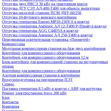
Отгрузка двух РИСЭ 30 кВт на тракторном шасси
Отгрузка ДГУ СЭТ АД-400-Т400 для объекта энергетики
Отгрузка насосной станции ПСМ ДНУ-60/250
Отгрузка 10-футового морского контейнера
Отгрузка генератора Energo MP10-230Y-S в кожухе
Отгрузка генератора Амперос АД 12-Т400 P (Проф) в кожухе
Отгрузка генератора AGG C44D5A в кожухе
Отгрузка генератора Амперос АД 250-Т400 в кожухе
Передвижная осветительная установка «Прометей»
Компрессоры
Модульная компрессорная станция на базе двух контейнеров
Контейнер для компрессорного оборудования
Контейнер для компрессорного оборудования 12 м
Блок-контейнер для компрессорной станции на регулируемых
опорах
Контейнер для компрессорного оборудования
Азотная компрессорная станция в контейнере
Воздухоподготовка на предприятии ПЭТ
Сервис
Поставка генератора 8.5 кВт в кожухе с АВР для коттеджа
Ремонт электростанции Iveco 200 кВт
Блог
Контакты
Компания
О компании