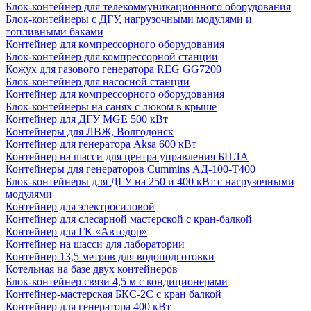
Блок-контейнер для телекоммуникационного оборудования
Блок-контейнеры с ДГУ, нагрузочными модулями и
топливными баками
Контейнер для компрессорного оборудования
Блок-контейнер для компрессорной станции
Кожух для газового генератора REG GG7200
Блок-контейнер для насосной станции
Контейнер для компрессорного оборудования
Блок-контейнеры на санях с люком в крыше
Контейнер для ДГУ MGE 500 кВт
Контейнеры для ЛВЖ, Волгодонск
Контейнер для генератора Aksa 600 кВт
Контейнер на шасси для центра управления БПЛА
Контейнеры для генераторов Cummins АД-100-Т400
Блок-контейнеры для ДГУ на 250 и 400 кВт с нагрузочными
модулями
Контейнер для электросиловой
Контейнер для слесарной мастерской с кран-балкой
Контейнер для ГК «Автодор»
Контейнер на шасси для лаборатории
Контейнер 13,5 метров для водоподготовки
Котельная на базе двух контейнеров
Блок-контейнер связи 4,5 м с кондиционерами
Контейнер-мастерская БКС-2С с кран балкой
Контейнер для генератора 400 кВт