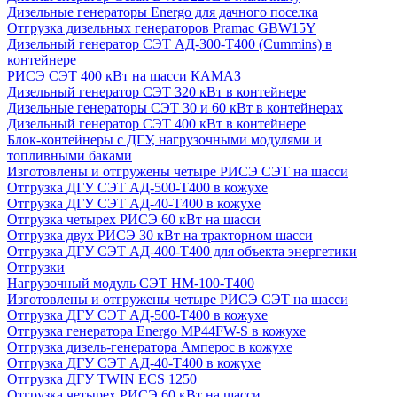
Дизельные генераторы Energo для дачного поселка
Отгрузка дизельных генераторов Pramac GВW15Y
Дизельный генератор СЭТ АД-300-Т400 (Cummins) в
контейнере
РИСЭ СЭТ 400 кВт на шасси КАМАЗ
Дизельный генератор СЭТ 320 кВт в контейнере
Дизельные генераторы СЭТ 30 и 60 кВт в контейнерах
Дизельный генератор СЭТ 400 кВт в контейнере
Блок-контейнеры с ДГУ, нагрузочными модулями и
топливными баками
Изготовлены и отгружены четыре РИСЭ СЭТ на шасси
Отгрузка ДГУ СЭТ АД-500-Т400 в кожухе
Отгрузка ДГУ СЭТ АД-40-Т400 в кожухе
Отгрузка четырех РИСЭ 60 кВт на шасси
Отгрузка двух РИСЭ 30 кВт на тракторном шасси
Отгрузка ДГУ СЭТ АД-400-Т400 для объекта энергетики
Отгрузки
Нагрузочный модуль СЭТ НМ-100-Т400
Изготовлены и отгружены четыре РИСЭ СЭТ на шасси
Отгрузка ДГУ СЭТ АД-500-Т400 в кожухе
Отгрузка генератора Energo MP44FW-S в кожухе
Отгрузка дизель-генератора Амперос в кожухе
Отгрузка ДГУ СЭТ АД-40-Т400 в кожухе
Отгрузка ДГУ TWIN ECS 1250
Отгрузка четырех РИСЭ 60 кВт на шасси