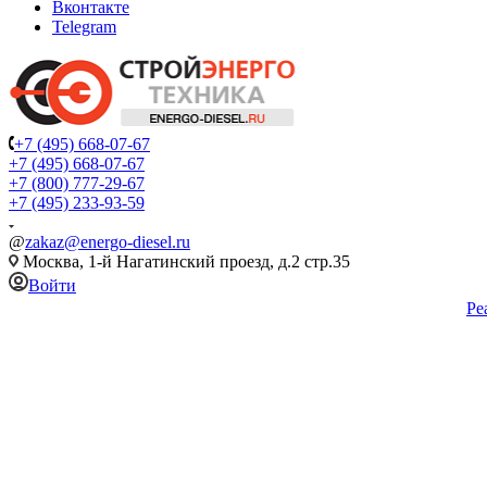
Вконтакте
Telegram
+7 (495) 668-07-67
+7 (495) 668-07-67
+7 (800) 777-29-67
+7 (495) 233-93-59
@
zakaz@energo-diesel.ru
Москва, 1-й Нагатинский проезд, д.2 стр.35
Войти
Ре