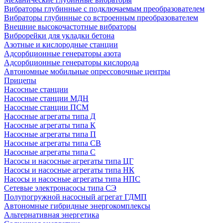
Вибраторы глубинные с подключаемым преобразователем
Вибраторы глубинные со встроенным преобразователем
Внешние высокочастотные вибраторы
Виброрейки для укладки бетона
Азотные и кислородные станции
Адсорбционные генераторы азота
Адсорбционные генераторы кислорода
Автономные мобильные опрессовочные центры
Прицепы
Насосные станции
Насосные станции МДН
Насосные станции ПСМ
Насосные агрегаты типа Д
Насосные агрегаты типа К
Насосные агрегаты типа П
Насосные агрегаты типа СВ
Насосные агрегаты типа С
Насосы и насосные агрегаты типа ЦГ
Насосы и насосные агрегаты типа НК
Насосы и насосные агрегаты типа НПС
Сетевые электронасосы типа СЭ
Полупогружной насосный агрегат ГДМП
Автономные гибридные энергокомплексы
Альтернативная энергетика