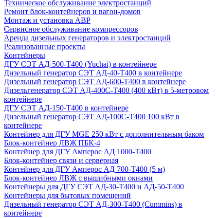
Техническое обслуживание электростанций
Ремонт блок-контейнеров и вагон-домов
Монтаж и установка АВР
Сервисное обслуживание компрессоров
Аренда дизельных генераторов и электростанций
Реализованные проекты
Контейнеры
ДГУ СЭТ АД-500-Т400 (Yuchai) в контейнере
Дизельный генератор СЭТ АД-40-Т400 в контейнере
Дизельный генератор СЭТ АД-600-Т400 в контейнере
Дизельгенератор СЭТ АД-400С-Т400 (400 кВт) в 5-метровом
контейнере
ДГУ СЭТ АД-150-Т400 в контейнере
Дизельный генератор СЭТ АД-100С-Т400 100 кВт в
контейнере
Контейнер для ДГУ MGE 250 кВт с дополнительным баком
Блок-контейнер ЛВЖ ПБК-4
Контейнер для ДГУ Амперос АД 1000-Т400
Блок-контейнер связи и серверная
Контейнер для ДГУ Амперос АД 700-Т400 (5 м)
Блок-контейнер ЛВЖ с вышибными окнами
Контейнеры для ДГУ СЭТ АД-30-Т400 и АД-50-Т400
Контейнеры для бытовых помещений
Дизельный генератор СЭТ АД-300-Т400 (Cummins) в
контейнере