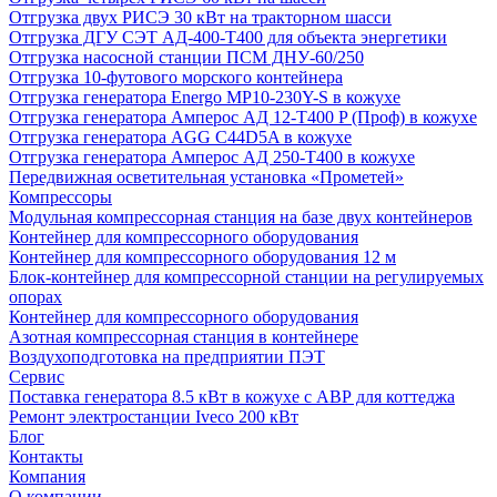
Отгрузка двух РИСЭ 30 кВт на тракторном шасси
Отгрузка ДГУ СЭТ АД-400-Т400 для объекта энергетики
Отгрузка насосной станции ПСМ ДНУ-60/250
Отгрузка 10-футового морского контейнера
Отгрузка генератора Energo MP10-230Y-S в кожухе
Отгрузка генератора Амперос АД 12-Т400 P (Проф) в кожухе
Отгрузка генератора AGG C44D5A в кожухе
Отгрузка генератора Амперос АД 250-Т400 в кожухе
Передвижная осветительная установка «Прометей»
Компрессоры
Модульная компрессорная станция на базе двух контейнеров
Контейнер для компрессорного оборудования
Контейнер для компрессорного оборудования 12 м
Блок-контейнер для компрессорной станции на регулируемых
опорах
Контейнер для компрессорного оборудования
Азотная компрессорная станция в контейнере
Воздухоподготовка на предприятии ПЭТ
Сервис
Поставка генератора 8.5 кВт в кожухе с АВР для коттеджа
Ремонт электростанции Iveco 200 кВт
Блог
Контакты
Компания
О компании