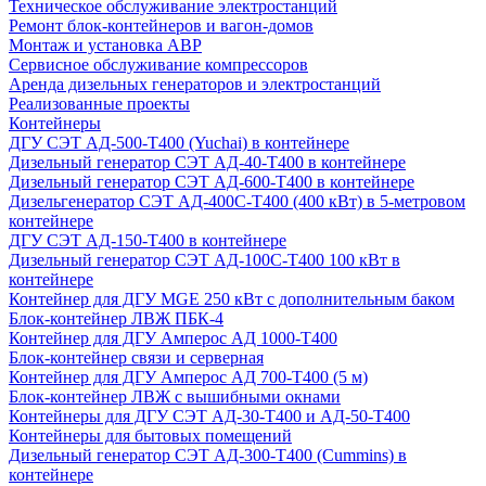
Техническое обслуживание электростанций
Ремонт блок-контейнеров и вагон-домов
Монтаж и установка АВР
Сервисное обслуживание компрессоров
Аренда дизельных генераторов и электростанций
Реализованные проекты
Контейнеры
ДГУ СЭТ АД-500-Т400 (Yuchai) в контейнере
Дизельный генератор СЭТ АД-40-Т400 в контейнере
Дизельный генератор СЭТ АД-600-Т400 в контейнере
Дизельгенератор СЭТ АД-400С-Т400 (400 кВт) в 5-метровом
контейнере
ДГУ СЭТ АД-150-Т400 в контейнере
Дизельный генератор СЭТ АД-100С-Т400 100 кВт в
контейнере
Контейнер для ДГУ MGE 250 кВт с дополнительным баком
Блок-контейнер ЛВЖ ПБК-4
Контейнер для ДГУ Амперос АД 1000-Т400
Блок-контейнер связи и серверная
Контейнер для ДГУ Амперос АД 700-Т400 (5 м)
Блок-контейнер ЛВЖ с вышибными окнами
Контейнеры для ДГУ СЭТ АД-30-Т400 и АД-50-Т400
Контейнеры для бытовых помещений
Дизельный генератор СЭТ АД-300-Т400 (Cummins) в
контейнере