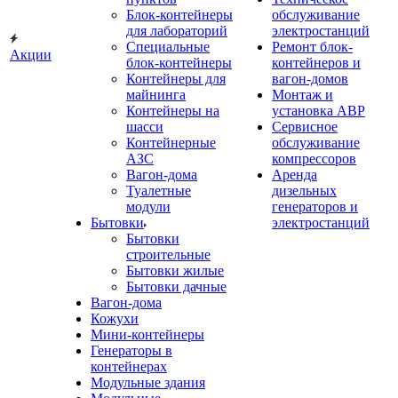
Блок-контейнеры
обслуживание
для лабораторий
электростанций
Специальные
Ремонт блок-
Акции
блок-контейнеры
контейнеров и
Контейнеры для
вагон-домов
майнинга
Монтаж и
Контейнеры на
установка АВР
шасси
Сервисное
Контейнерные
обслуживание
АЗС
компрессоров
Вагон-дома
Аренда
Туалетные
дизельных
модули
генераторов и
Бытовки
электростанций
Бытовки
строительные
Бытовки жилые
Бытовки дачные
Вагон-дома
Кожухи
Мини-контейнеры
Генераторы в
контейнерах
Модульные здания