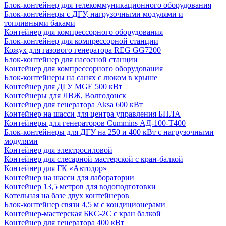
Блок-контейнер для телекоммуникационного оборудования
Блок-контейнеры с ДГУ, нагрузочными модулями и
топливными баками
Контейнер для компрессорного оборудования
Блок-контейнер для компрессорной станции
Кожух для газового генератора REG GG7200
Блок-контейнер для насосной станции
Контейнер для компрессорного оборудования
Блок-контейнеры на санях с люком в крыше
Контейнер для ДГУ MGE 500 кВт
Контейнеры для ЛВЖ, Волгодонск
Контейнер для генератора Aksa 600 кВт
Контейнер на шасси для центра управления БПЛА
Контейнеры для генераторов Cummins АД-100-Т400
Блок-контейнеры для ДГУ на 250 и 400 кВт с нагрузочными
модулями
Контейнер для электросиловой
Контейнер для слесарной мастерской с кран-балкой
Контейнер для ГК «Автодор»
Контейнер на шасси для лаборатории
Контейнер 13,5 метров для водоподготовки
Котельная на базе двух контейнеров
Блок-контейнер связи 4,5 м с кондиционерами
Контейнер-мастерская БКС-2С с кран балкой
Контейнер для генератора 400 кВт