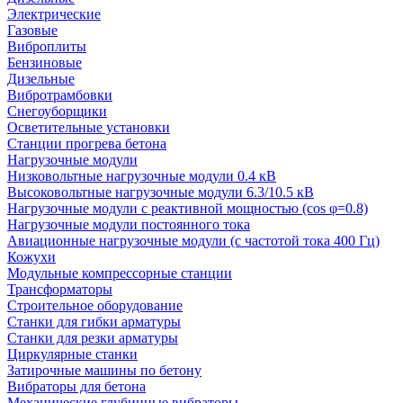
Электрические
Газовые
Виброплиты
Бензиновые
Дизельные
Вибротрамбовки
Снегоуборщики
Осветительные установки
Станции прогрева бетона
Нагрузочные модули
Низковольтные нагрузочные модули 0.4 кВ
Высоковольтные нагрузочные модули 6.3/10.5 кВ
Нагрузочные модули с реактивной мощностью (cos φ=0.8)
Нагрузочные модули постоянного тока
Авиационные нагрузочные модули (с частотой тока 400 Гц)
Кожухи
Модульные компрессорные станции
Трансформаторы
Строительное оборудование
Станки для гибки арматуры
Станки для резки арматуры
Циркулярные станки
Затирочные машины по бетону
Вибраторы для бетона
Механические глубинные вибраторы