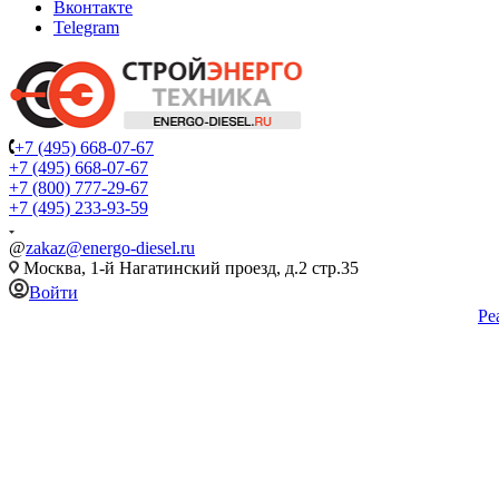
Вконтакте
Telegram
+7 (495) 668-07-67
+7 (495) 668-07-67
+7 (800) 777-29-67
+7 (495) 233-93-59
@
zakaz@energo-diesel.ru
Москва, 1-й Нагатинский проезд, д.2 стр.35
Войти
Ре