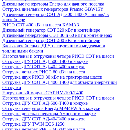
Дизельные генераторы Energo для дачного поселка
Отгрузка дизельных генераторов Pramac GВW15Y
Дизельный генератор СЭТ АД-300-Т400 (Cummins) в
контейнере
РИСЭ СЭТ 400 кВт на шасси КАМАЗ
Дизельный генератор СЭТ 320 кВт в контейнере
Дизельные генераторы СЭТ 30 и 60 кВт в контейнерах
Дизельный генератор СЭТ 400 кВт в контейнере
Блок-контейнеры с ДГУ, нагрузочными модулями и
топливными баками
Изготовлены и отгружены четыре РИСЭ СЭТ на шасси
Отгрузка ДГУ СЭТ АД-500-Т400 в кожухе
Отгрузка ДГУ СЭТ АД-40-Т400 в кожухе
Отгрузка четырех РИСЭ 60 кВт на шасси
Отгрузка двух РИСЭ 30 кВт на тракторном шасси
Отгрузка ДГУ СЭТ АД-400-Т400 для объекта энергетики
Отгрузки
Нагрузочный модуль СЭТ НМ-100-Т400
Изготовлены и отгружены четыре РИСЭ СЭТ на шасси
Отгрузка ДГУ СЭТ АД-500-Т400 в кожухе
Отгрузка генератора Energo MP44FW-S в кожухе
Отгрузка дизель-генератора Амперос в кожухе
Отгрузка ДГУ СЭТ АД-40-Т400 в кожухе
Отгрузка ДГУ TWIN ECS 1250
Отгрузка четырех РИСЭ 60 кВт на шасси