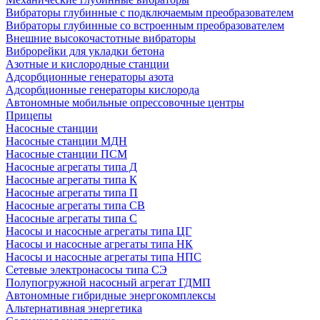
Вибраторы глубинные с подключаемым преобразователем
Вибраторы глубинные со встроенным преобразователем
Внешние высокочастотные вибраторы
Виброрейки для укладки бетона
Азотные и кислородные станции
Адсорбционные генераторы азота
Адсорбционные генераторы кислорода
Автономные мобильные опрессовочные центры
Прицепы
Насосные станции
Насосные станции МДН
Насосные станции ПСМ
Насосные агрегаты типа Д
Насосные агрегаты типа К
Насосные агрегаты типа П
Насосные агрегаты типа СВ
Насосные агрегаты типа С
Насосы и насосные агрегаты типа ЦГ
Насосы и насосные агрегаты типа НК
Насосы и насосные агрегаты типа НПС
Сетевые электронасосы типа СЭ
Полупогружной насосный агрегат ГДМП
Автономные гибридные энергокомплексы
Альтернативная энергетика