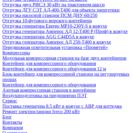
Отгрузка двух РИСЭ 30 кВт на тракторном шасси
Отгрузка ДГУ СЭТ АД-400-Т400 для объекта энергетики
Отгрузка насосной станции ПСМ ДНУ-60/250
Отгрузка 10-футового морского контейнера
Отгрузка генератора Energo MP10-230Y-S в кожухе
Отгрузка генератора Амперос АД 12-Т400 P (Проф) в кожухе
Отгрузка генератора AGG C44D5A в кожухе
Отгрузка генератора Амперос АД 250-Т400 в кожухе
Передвижная осветительная установка «Прометей»
Компрессоры
Модульная компрессорная станция на базе двух контейнеров
Контейнер для компрессорного оборудования
Контейнер для компрессорного оборудования 12 м
Блок-контейнер для компрессорной станции на регулируемых
опорах
Контейнер для компрессорного оборудования
Азотная компрессорная станция в контейнере
Воздухоподготовка на предприятии ПЭТ
Сервис
Поставка генератора 8.5 кВт в кожухе с АВР для коттеджа
Ремонт электростанции Iveco 200 кВт
Блог
Контакты
Компания
О компании