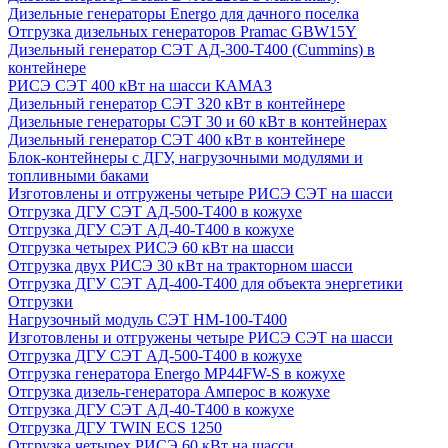
Дизельные генераторы Energo для дачного поселка
Отгрузка дизельных генераторов Pramac GВW15Y
Дизельный генератор СЭТ АД-300-Т400 (Cummins) в
контейнере
РИСЭ СЭТ 400 кВт на шасси КАМАЗ
Дизельный генератор СЭТ 320 кВт в контейнере
Дизельные генераторы СЭТ 30 и 60 кВт в контейнерах
Дизельный генератор СЭТ 400 кВт в контейнере
Блок-контейнеры с ДГУ, нагрузочными модулями и
топливными баками
Изготовлены и отгружены четыре РИСЭ СЭТ на шасси
Отгрузка ДГУ СЭТ АД-500-Т400 в кожухе
Отгрузка ДГУ СЭТ АД-40-Т400 в кожухе
Отгрузка четырех РИСЭ 60 кВт на шасси
Отгрузка двух РИСЭ 30 кВт на тракторном шасси
Отгрузка ДГУ СЭТ АД-400-Т400 для объекта энергетики
Отгрузки
Нагрузочный модуль СЭТ НМ-100-Т400
Изготовлены и отгружены четыре РИСЭ СЭТ на шасси
Отгрузка ДГУ СЭТ АД-500-Т400 в кожухе
Отгрузка генератора Energo MP44FW-S в кожухе
Отгрузка дизель-генератора Амперос в кожухе
Отгрузка ДГУ СЭТ АД-40-Т400 в кожухе
Отгрузка ДГУ TWIN ECS 1250
Отгрузка четырех РИСЭ 60 кВт на шасси