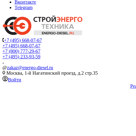
Вконтакте
Telegram
+7 (495) 668-07-67
+7 (495) 668-07-67
+7 (800) 777-29-67
+7 (495) 233-93-59
@
zakaz@energo-diesel.ru
Москва, 1-й Нагатинский проезд, д.2 стр.35
Войти
Ре