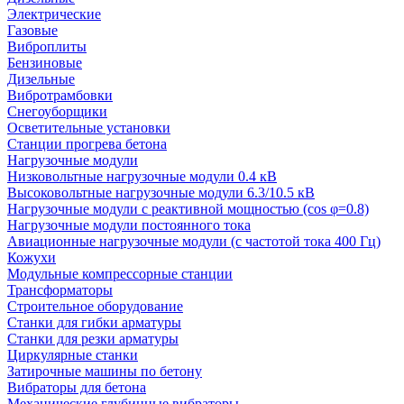
Электрические
Газовые
Виброплиты
Бензиновые
Дизельные
Вибротрамбовки
Снегоуборщики
Осветительные установки
Станции прогрева бетона
Нагрузочные модули
Низковольтные нагрузочные модули 0.4 кВ
Высоковольтные нагрузочные модули 6.3/10.5 кВ
Нагрузочные модули с реактивной мощностью (cos φ=0.8)
Нагрузочные модули постоянного тока
Авиационные нагрузочные модули (с частотой тока 400 Гц)
Кожухи
Модульные компрессорные станции
Трансформаторы
Строительное оборудование
Станки для гибки арматуры
Станки для резки арматуры
Циркулярные станки
Затирочные машины по бетону
Вибраторы для бетона
Механические глубинные вибраторы