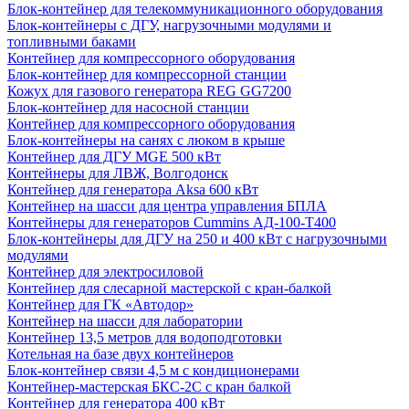
Блок-контейнер для телекоммуникационного оборудования
Блок-контейнеры с ДГУ, нагрузочными модулями и
топливными баками
Контейнер для компрессорного оборудования
Блок-контейнер для компрессорной станции
Кожух для газового генератора REG GG7200
Блок-контейнер для насосной станции
Контейнер для компрессорного оборудования
Блок-контейнеры на санях с люком в крыше
Контейнер для ДГУ MGE 500 кВт
Контейнеры для ЛВЖ, Волгодонск
Контейнер для генератора Aksa 600 кВт
Контейнер на шасси для центра управления БПЛА
Контейнеры для генераторов Cummins АД-100-Т400
Блок-контейнеры для ДГУ на 250 и 400 кВт с нагрузочными
модулями
Контейнер для электросиловой
Контейнер для слесарной мастерской с кран-балкой
Контейнер для ГК «Автодор»
Контейнер на шасси для лаборатории
Контейнер 13,5 метров для водоподготовки
Котельная на базе двух контейнеров
Блок-контейнер связи 4,5 м с кондиционерами
Контейнер-мастерская БКС-2С с кран балкой
Контейнер для генератора 400 кВт