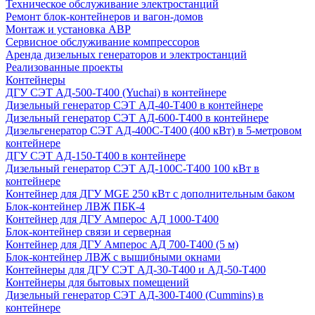
Техническое обслуживание электростанций
Ремонт блок-контейнеров и вагон-домов
Монтаж и установка АВР
Сервисное обслуживание компрессоров
Аренда дизельных генераторов и электростанций
Реализованные проекты
Контейнеры
ДГУ СЭТ АД-500-Т400 (Yuchai) в контейнере
Дизельный генератор СЭТ АД-40-Т400 в контейнере
Дизельный генератор СЭТ АД-600-Т400 в контейнере
Дизельгенератор СЭТ АД-400С-Т400 (400 кВт) в 5-метровом
контейнере
ДГУ СЭТ АД-150-Т400 в контейнере
Дизельный генератор СЭТ АД-100С-Т400 100 кВт в
контейнере
Контейнер для ДГУ MGE 250 кВт с дополнительным баком
Блок-контейнер ЛВЖ ПБК-4
Контейнер для ДГУ Амперос АД 1000-Т400
Блок-контейнер связи и серверная
Контейнер для ДГУ Амперос АД 700-Т400 (5 м)
Блок-контейнер ЛВЖ с вышибными окнами
Контейнеры для ДГУ СЭТ АД-30-Т400 и АД-50-Т400
Контейнеры для бытовых помещений
Дизельный генератор СЭТ АД-300-Т400 (Cummins) в
контейнере