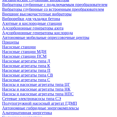
Вибраторы глубинные с подключаемым преобразователем
Вибраторы глубинные со встроенным преобразователем
Внешние высокочастотные вибраторы
Виброрейки для укладки бетона
Азотные и кислородные станции
Адсорбционные генераторы азота
Адсорбционные генераторы кислорода
Автономные мобильные опрессовочные центры
Прицепы
Насосные станции
Насосные станции МДН
Насосные станции ПСМ
Насосные агрегаты типа Д
Насосные агрегаты типа К
Насосные агрегаты типа П
Насосные агрегаты типа СВ
Насосные агрегаты типа С
Насосы и насосные агрегаты типа ЦГ
Насосы и насосные агрегаты типа НК
Насосы и насосные агрегаты типа НПС
Сетевые электронасосы типа СЭ
Полупогружной насосный агрегат ГДМП
Автономные гибридные энергокомплексы
Альтернативная энергетика