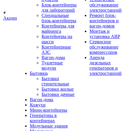
Блок-контейнеры
обслуживание
для лабораторий
электростанций
Специальные
Ремонт блок-
Акции
блок-контейнеры
контейнеров и
Контейнеры для
вагон-домов
майнинга
Монтаж и
Контейнеры на
установка АВР
шасси
Сервисное
Контейнерные
обслуживание
АЗС
компрессоров
Вагон-дома
Аренда
Туалетные
дизельных
модули
генераторов и
Бытовки
электростанций
Бытовки
строительные
Бытовки жилые
Бытовки дачные
Вагон-дома
Кожухи
Мини-контейнеры
Генераторы в
контейнерах
Модульные здания