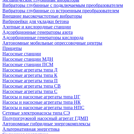
Вибраторы глубинные с подключаемым преобразователем
Вибраторы глубинные со встроенным преобразователем
Внешние высокочастотные вибраторы
Виброрейки для укладки бетона
Азотные и кислородные станции
Адсорбционные генераторы азота
Адсорбционные генераторы кислорода
Автономные мобильные опрессовочные центры
Прицепы
Насосные станции
Насосные станции МДН
Насосные станции ПСМ
Насосные агрегаты типа Д
Насосные агрегаты типа К
Насосные агрегаты типа П
Насосные агрегаты типа СВ
Насосные агрегаты типа С
Насосы и насосные агрегаты типа ЦГ
Насосы и насосные агрегаты типа НК
Насосы и насосные агрегаты типа НПС
Сетевые электронасосы типа СЭ
Полупогружной насосный агрегат ГДМП
Автономные гибридные энергокомплексы
Альтернативная энергетика