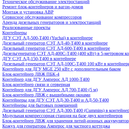
Техническое обслуживание электростанций
Ремонт блок-контейнеров и вагон-домов
Монтаж и установка АВР
Сервисное обслуживание компрессоров
Аренда дизельных генераторов и электростанций
Реализованные проекты
Контейнеры
ДГУ СЭТ АД-500-Т400 (Yuchai) в контейнере
Дизельный генератор СЭТ АД-40-Т400 в контейнере
Дизельный генератор СЭТ АД-600-Т400 в контейнере
Дизельгенератор СЭТ АД-400С-Т400 (400 кВт) в 5-метровом к
ДГУ СЭТ АД-150-Т400 в контейнере
Дизельный генератор СЭТ АД-100С-Т400 100 кВт в контейнер
Контейнер для ДГУ MGE 250 кВт с дополнительным баком
Блок-контейнер ЛВЖ ПБК-4
Контейнер для ДГУ Амперос АД 1000-Т400
Блок-контейнер связи и серверная
Контейнер для ДГУ Амперос АД 700-Т400 (5 м)
Блок-контейнер ЛВЖ с вышибными окнами
Контейнеры для ДГУ СЭТ АД-30-Т400 и АД-50-Т400
Контейнеры для бытовых помещений
Дизельный генератор СЭТ АД-300-Т400 (Cummins) в контейне
Модульная компрессорная станция на базе двух контейнеров
Блок-контейнер ЛВЖ для хранения литий-ионных аккумулятор
Кожух для генератора Амперос для частного коттеджа