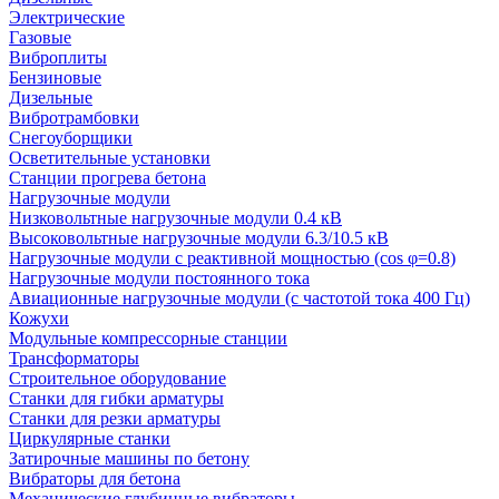
Электрические
Газовые
Виброплиты
Бензиновые
Дизельные
Вибротрамбовки
Снегоуборщики
Осветительные установки
Станции прогрева бетона
Нагрузочные модули
Низковольтные нагрузочные модули 0.4 кВ
Высоковольтные нагрузочные модули 6.3/10.5 кВ
Нагрузочные модули с реактивной мощностью (cos φ=0.8)
Нагрузочные модули постоянного тока
Авиационные нагрузочные модули (с частотой тока 400 Гц)
Кожухи
Модульные компрессорные станции
Трансформаторы
Строительное оборудование
Станки для гибки арматуры
Станки для резки арматуры
Циркулярные станки
Затирочные машины по бетону
Вибраторы для бетона
Механические глубинные вибраторы