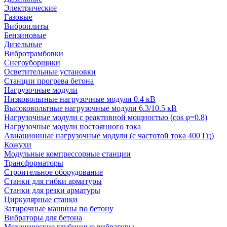
Электрические
Газовые
Виброплиты
Бензиновые
Дизельные
Вибротрамбовки
Снегоуборщики
Осветительные установки
Станции прогрева бетона
Нагрузочные модули
Низковольтные нагрузочные модули 0.4 кВ
Высоковольтные нагрузочные модули 6.3/10.5 кВ
Нагрузочные модули с реактивной мощностью (cos φ=0.8)
Нагрузочные модули постоянного тока
Авиационные нагрузочные модули (с частотой тока 400 Гц)
Кожухи
Модульные компрессорные станции
Трансформаторы
Строительное оборудование
Станки для гибки арматуры
Станки для резки арматуры
Циркулярные станки
Затирочные машины по бетону
Вибраторы для бетона
Механические глубинные вибраторы