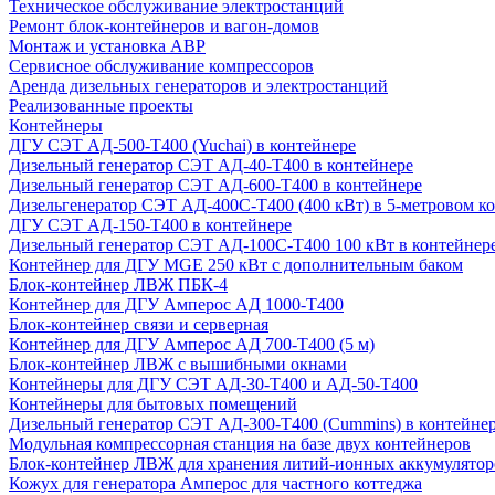
Техническое обслуживание электростанций
Ремонт блок-контейнеров и вагон-домов
Монтаж и установка АВР
Сервисное обслуживание компрессоров
Аренда дизельных генераторов и электростанций
Реализованные проекты
Контейнеры
ДГУ СЭТ АД-500-Т400 (Yuchai) в контейнере
Дизельный генератор СЭТ АД-40-Т400 в контейнере
Дизельный генератор СЭТ АД-600-Т400 в контейнере
Дизельгенератор СЭТ АД-400С-Т400 (400 кВт) в 5-метровом к
ДГУ СЭТ АД-150-Т400 в контейнере
Дизельный генератор СЭТ АД-100С-Т400 100 кВт в контейнер
Контейнер для ДГУ MGE 250 кВт с дополнительным баком
Блок-контейнер ЛВЖ ПБК-4
Контейнер для ДГУ Амперос АД 1000-Т400
Блок-контейнер связи и серверная
Контейнер для ДГУ Амперос АД 700-Т400 (5 м)
Блок-контейнер ЛВЖ с вышибными окнами
Контейнеры для ДГУ СЭТ АД-30-Т400 и АД-50-Т400
Контейнеры для бытовых помещений
Дизельный генератор СЭТ АД-300-Т400 (Cummins) в контейне
Модульная компрессорная станция на базе двух контейнеров
Блок-контейнер ЛВЖ для хранения литий-ионных аккумулятор
Кожух для генератора Амперос для частного коттеджа