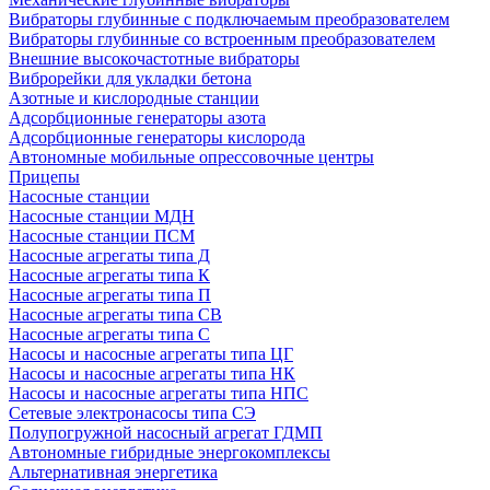
Вибраторы глубинные с подключаемым преобразователем
Вибраторы глубинные со встроенным преобразователем
Внешние высокочастотные вибраторы
Виброрейки для укладки бетона
Азотные и кислородные станции
Адсорбционные генераторы азота
Адсорбционные генераторы кислорода
Автономные мобильные опрессовочные центры
Прицепы
Насосные станции
Насосные станции МДН
Насосные станции ПСМ
Насосные агрегаты типа Д
Насосные агрегаты типа К
Насосные агрегаты типа П
Насосные агрегаты типа СВ
Насосные агрегаты типа С
Насосы и насосные агрегаты типа ЦГ
Насосы и насосные агрегаты типа НК
Насосы и насосные агрегаты типа НПС
Сетевые электронасосы типа СЭ
Полупогружной насосный агрегат ГДМП
Автономные гибридные энергокомплексы
Альтернативная энергетика