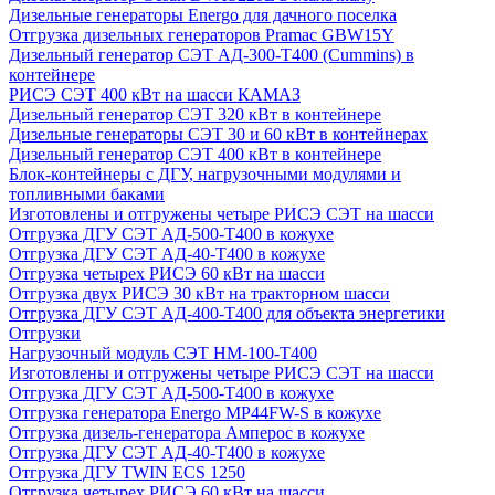
Дизельные генераторы Energo для дачного поселка
Отгрузка дизельных генераторов Pramac GВW15Y
Дизельный генератор СЭТ АД-300-Т400 (Cummins) в
контейнере
РИСЭ СЭТ 400 кВт на шасси КАМАЗ
Дизельный генератор СЭТ 320 кВт в контейнере
Дизельные генераторы СЭТ 30 и 60 кВт в контейнерах
Дизельный генератор СЭТ 400 кВт в контейнере
Блок-контейнеры с ДГУ, нагрузочными модулями и
топливными баками
Изготовлены и отгружены четыре РИСЭ СЭТ на шасси
Отгрузка ДГУ СЭТ АД-500-Т400 в кожухе
Отгрузка ДГУ СЭТ АД-40-Т400 в кожухе
Отгрузка четырех РИСЭ 60 кВт на шасси
Отгрузка двух РИСЭ 30 кВт на тракторном шасси
Отгрузка ДГУ СЭТ АД-400-Т400 для объекта энергетики
Отгрузки
Нагрузочный модуль СЭТ НМ-100-Т400
Изготовлены и отгружены четыре РИСЭ СЭТ на шасси
Отгрузка ДГУ СЭТ АД-500-Т400 в кожухе
Отгрузка генератора Energo MP44FW-S в кожухе
Отгрузка дизель-генератора Амперос в кожухе
Отгрузка ДГУ СЭТ АД-40-Т400 в кожухе
Отгрузка ДГУ TWIN ECS 1250
Отгрузка четырех РИСЭ 60 кВт на шасси