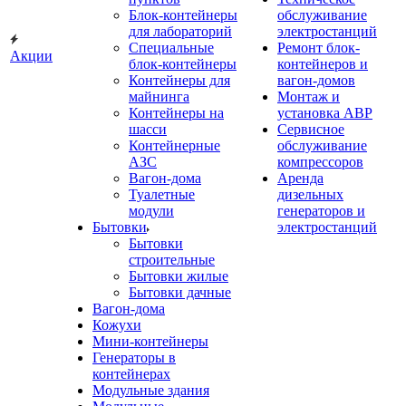
Блок-контейнеры
обслуживание
для лабораторий
электростанций
Специальные
Ремонт блок-
Акции
блок-контейнеры
контейнеров и
Контейнеры для
вагон-домов
майнинга
Монтаж и
Контейнеры на
установка АВР
шасси
Сервисное
Контейнерные
обслуживание
АЗС
компрессоров
Вагон-дома
Аренда
Туалетные
дизельных
модули
генераторов и
Бытовки
электростанций
Бытовки
строительные
Бытовки жилые
Бытовки дачные
Вагон-дома
Кожухи
Мини-контейнеры
Генераторы в
контейнерах
Модульные здания