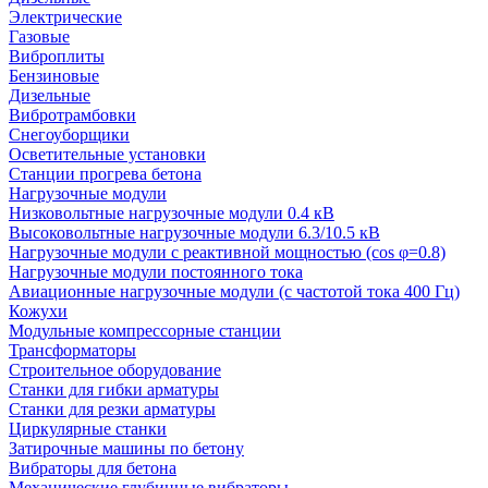
Электрические
Газовые
Виброплиты
Бензиновые
Дизельные
Вибротрамбовки
Снегоуборщики
Осветительные установки
Станции прогрева бетона
Нагрузочные модули
Низковольтные нагрузочные модули 0.4 кВ
Высоковольтные нагрузочные модули 6.3/10.5 кВ
Нагрузочные модули с реактивной мощностью (cos φ=0.8)
Нагрузочные модули постоянного тока
Авиационные нагрузочные модули (с частотой тока 400 Гц)
Кожухи
Модульные компрессорные станции
Трансформаторы
Строительное оборудование
Станки для гибки арматуры
Станки для резки арматуры
Циркулярные станки
Затирочные машины по бетону
Вибраторы для бетона
Механические глубинные вибраторы