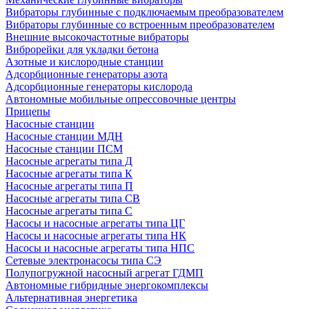
Вибраторы глубинные с подключаемым преобразователем
Вибраторы глубинные со встроенным преобразователем
Внешние высокочастотные вибраторы
Виброрейки для укладки бетона
Азотные и кислородные станции
Адсорбционные генераторы азота
Адсорбционные генераторы кислорода
Автономные мобильные опрессовочные центры
Прицепы
Насосные станции
Насосные станции МДН
Насосные станции ПСМ
Насосные агрегаты типа Д
Насосные агрегаты типа К
Насосные агрегаты типа П
Насосные агрегаты типа СВ
Насосные агрегаты типа С
Насосы и насосные агрегаты типа ЦГ
Насосы и насосные агрегаты типа НК
Насосы и насосные агрегаты типа НПС
Сетевые электронасосы типа СЭ
Полупогружной насосный агрегат ГДМП
Автономные гибридные энергокомплексы
Альтернативная энергетика