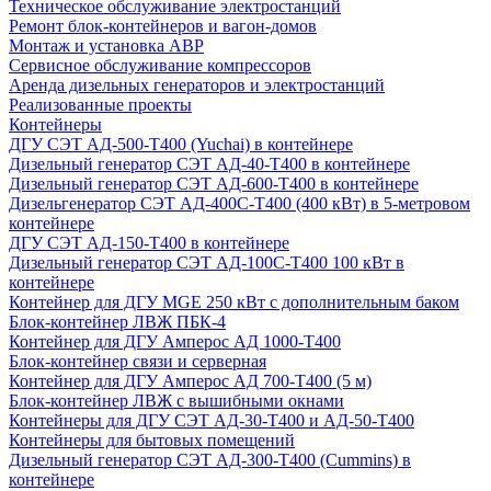
Техническое обслуживание электростанций
Ремонт блок-контейнеров и вагон-домов
Монтаж и установка АВР
Сервисное обслуживание компрессоров
Аренда дизельных генераторов и электростанций
Реализованные проекты
Контейнеры
ДГУ СЭТ АД-500-Т400 (Yuchai) в контейнере
Дизельный генератор СЭТ АД-40-Т400 в контейнере
Дизельный генератор СЭТ АД-600-Т400 в контейнере
Дизельгенератор СЭТ АД-400С-Т400 (400 кВт) в 5-метровом
контейнере
ДГУ СЭТ АД-150-Т400 в контейнере
Дизельный генератор СЭТ АД-100С-Т400 100 кВт в
контейнере
Контейнер для ДГУ MGE 250 кВт с дополнительным баком
Блок-контейнер ЛВЖ ПБК-4
Контейнер для ДГУ Амперос АД 1000-Т400
Блок-контейнер связи и серверная
Контейнер для ДГУ Амперос АД 700-Т400 (5 м)
Блок-контейнер ЛВЖ с вышибными окнами
Контейнеры для ДГУ СЭТ АД-30-Т400 и АД-50-Т400
Контейнеры для бытовых помещений
Дизельный генератор СЭТ АД-300-Т400 (Cummins) в
контейнере