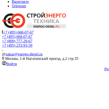
Вконтакте
Telegram
+7 (495) 668-07-67
+7 (495) 668-07-67
+7 (800) 777-29-67
+7 (495) 233-93-59
@
zakaz@energo-diesel.ru
Москва, 1-й Нагатинский проезд, д.2 стр.35
Войти
Ре