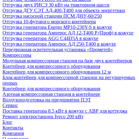
Отгрузка двух РИСЭ 30 кВт на тракторном шасси
Отгрузка ДГУ СЭТ АД-400-Т400 для объекта энергетики
Отгрузка насосной станции ПСМ ДНУ-60/250
Отгрузка 10-футового морского контейнера
Отгрузка генератора Energo MP10-230Y-S в кожухе
Отгрузка генератора Амперос АД 12-Т400 P (Проф) в кожухе
Отгрузка генератора AGG C44D5A в кожухе
Отгрузка генератора Амперос АД 250-Т400 в кожухе
Передвижная осветительная установка «Прометей»
Компрессоры
Модульная компрессорная станция на базе двух контейнеров
Контейнер для компрессорного оборудования
Контейнер для компрессорного оборудования 12 м
Блок-контейнер для компрессорной станции на регулируемых
опорах
Контейнер для компрессорного оборудования
Азотная компрессорная станция в контейнере
Воздухоподготовка на предприятии ПЭТ
Сервис
Поставка генератора 8.5 кВт в кожухе с АВР для коттеджа
Ремонт электростанции Iveco 200 кВт
Блог
Контакты
Компания
О компании