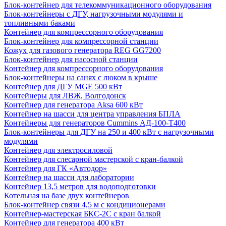
Блок-контейнер для телекоммуникационного оборудования
Блок-контейнеры с ДГУ, нагрузочными модулями и
топливными баками
Контейнер для компрессорного оборудования
Блок-контейнер для компрессорной станции
Кожух для газового генератора REG GG7200
Блок-контейнер для насосной станции
Контейнер для компрессорного оборудования
Блок-контейнеры на санях с люком в крыше
Контейнер для ДГУ MGE 500 кВт
Контейнеры для ЛВЖ, Волгодонск
Контейнер для генератора Aksa 600 кВт
Контейнер на шасси для центра управления БПЛА
Контейнеры для генераторов Cummins АД-100-Т400
Блок-контейнеры для ДГУ на 250 и 400 кВт с нагрузочными
модулями
Контейнер для электросиловой
Контейнер для слесарной мастерской с кран-балкой
Контейнер для ГК «Автодор»
Контейнер на шасси для лаборатории
Контейнер 13,5 метров для водоподготовки
Котельная на базе двух контейнеров
Блок-контейнер связи 4,5 м с кондиционерами
Контейнер-мастерская БКС-2С с кран балкой
Контейнер для генератора 400 кВт