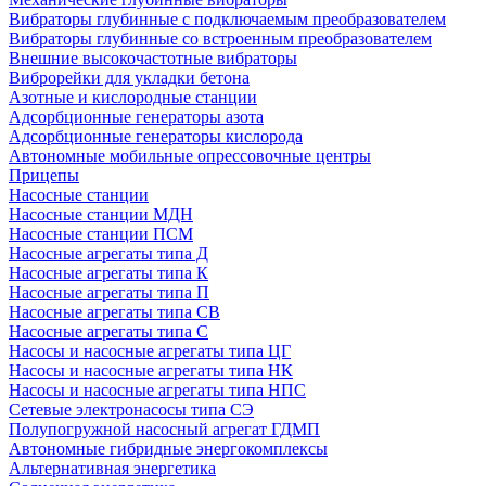
Вибраторы глубинные с подключаемым преобразователем
Вибраторы глубинные со встроенным преобразователем
Внешние высокочастотные вибраторы
Виброрейки для укладки бетона
Азотные и кислородные станции
Адсорбционные генераторы азота
Адсорбционные генераторы кислорода
Автономные мобильные опрессовочные центры
Прицепы
Насосные станции
Насосные станции МДН
Насосные станции ПСМ
Насосные агрегаты типа Д
Насосные агрегаты типа К
Насосные агрегаты типа П
Насосные агрегаты типа СВ
Насосные агрегаты типа С
Насосы и насосные агрегаты типа ЦГ
Насосы и насосные агрегаты типа НК
Насосы и насосные агрегаты типа НПС
Сетевые электронасосы типа СЭ
Полупогружной насосный агрегат ГДМП
Автономные гибридные энергокомплексы
Альтернативная энергетика