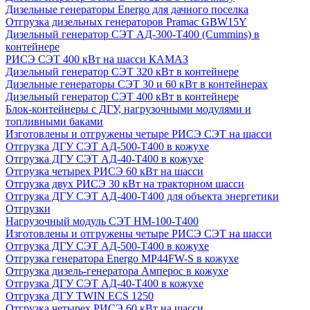
Дизельные генераторы Energo для дачного поселка
Отгрузка дизельных генераторов Pramac GВW15Y
Дизельный генератор СЭТ АД-300-Т400 (Cummins) в
контейнере
РИСЭ СЭТ 400 кВт на шасси КАМАЗ
Дизельный генератор СЭТ 320 кВт в контейнере
Дизельные генераторы СЭТ 30 и 60 кВт в контейнерах
Дизельный генератор СЭТ 400 кВт в контейнере
Блок-контейнеры с ДГУ, нагрузочными модулями и
топливными баками
Изготовлены и отгружены четыре РИСЭ СЭТ на шасси
Отгрузка ДГУ СЭТ АД-500-Т400 в кожухе
Отгрузка ДГУ СЭТ АД-40-Т400 в кожухе
Отгрузка четырех РИСЭ 60 кВт на шасси
Отгрузка двух РИСЭ 30 кВт на тракторном шасси
Отгрузка ДГУ СЭТ АД-400-Т400 для объекта энергетики
Отгрузки
Нагрузочный модуль СЭТ НМ-100-Т400
Изготовлены и отгружены четыре РИСЭ СЭТ на шасси
Отгрузка ДГУ СЭТ АД-500-Т400 в кожухе
Отгрузка генератора Energo MP44FW-S в кожухе
Отгрузка дизель-генератора Амперос в кожухе
Отгрузка ДГУ СЭТ АД-40-Т400 в кожухе
Отгрузка ДГУ TWIN ECS 1250
Отгрузка четырех РИСЭ 60 кВт на шасси