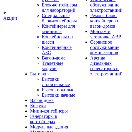
Блок-контейнеры
обслуживание
для лабораторий
электростанций
Специальные
Ремонт блок-
Акции
блок-контейнеры
контейнеров и
Контейнеры для
вагон-домов
майнинга
Монтаж и
Контейнеры на
установка АВР
шасси
Сервисное
Контейнерные
обслуживание
АЗС
компрессоров
Вагон-дома
Аренда
Туалетные
дизельных
модули
генераторов и
Бытовки
электростанций
Бытовки
строительные
Бытовки жилые
Бытовки дачные
Вагон-дома
Кожухи
Мини-контейнеры
Генераторы в
контейнерах
Модульные здания