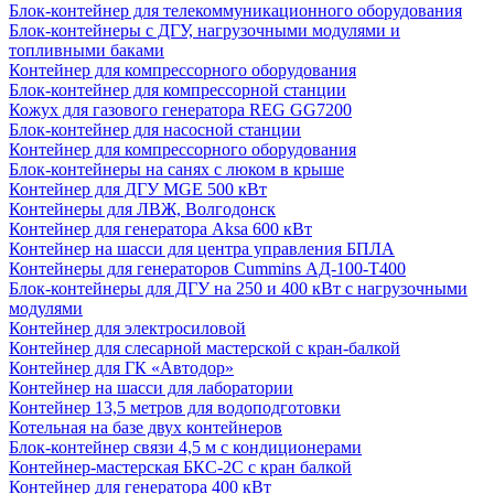
Блок-контейнер для телекоммуникационного оборудования
Блок-контейнеры с ДГУ, нагрузочными модулями и
топливными баками
Контейнер для компрессорного оборудования
Блок-контейнер для компрессорной станции
Кожух для газового генератора REG GG7200
Блок-контейнер для насосной станции
Контейнер для компрессорного оборудования
Блок-контейнеры на санях с люком в крыше
Контейнер для ДГУ MGE 500 кВт
Контейнеры для ЛВЖ, Волгодонск
Контейнер для генератора Aksa 600 кВт
Контейнер на шасси для центра управления БПЛА
Контейнеры для генераторов Cummins АД-100-Т400
Блок-контейнеры для ДГУ на 250 и 400 кВт с нагрузочными
модулями
Контейнер для электросиловой
Контейнер для слесарной мастерской с кран-балкой
Контейнер для ГК «Автодор»
Контейнер на шасси для лаборатории
Контейнер 13,5 метров для водоподготовки
Котельная на базе двух контейнеров
Блок-контейнер связи 4,5 м с кондиционерами
Контейнер-мастерская БКС-2С с кран балкой
Контейнер для генератора 400 кВт