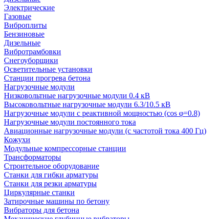
Электрические
Газовые
Виброплиты
Бензиновые
Дизельные
Вибротрамбовки
Снегоуборщики
Осветительные установки
Станции прогрева бетона
Нагрузочные модули
Низковольтные нагрузочные модули 0.4 кВ
Высоковольтные нагрузочные модули 6.3/10.5 кВ
Нагрузочные модули с реактивной мощностью (cos φ=0.8)
Нагрузочные модули постоянного тока
Авиационные нагрузочные модули (с частотой тока 400 Гц)
Кожухи
Модульные компрессорные станции
Трансформаторы
Строительное оборудование
Станки для гибки арматуры
Станки для резки арматуры
Циркулярные станки
Затирочные машины по бетону
Вибраторы для бетона
Механические глубинные вибраторы