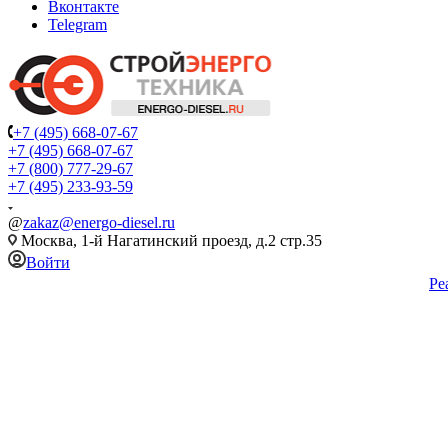
Вконтакте
Telegram
+7 (495) 668-07-67
+7 (495) 668-07-67
+7 (800) 777-29-67
+7 (495) 233-93-59
@
zakaz@energo-diesel.ru
Москва, 1-й Нагатинский проезд, д.2 стр.35
Войти
Ре