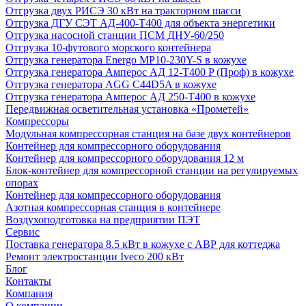
Отгрузка двух РИСЭ 30 кВт на тракторном шасси
Отгрузка ДГУ СЭТ АД-400-Т400 для объекта энергетики
Отгрузка насосной станции ПСМ ДНУ-60/250
Отгрузка 10-футового морского контейнера
Отгрузка генератора Energo MP10-230Y-S в кожухе
Отгрузка генератора Амперос АД 12-Т400 P (Проф) в кожухе
Отгрузка генератора AGG C44D5A в кожухе
Отгрузка генератора Амперос АД 250-Т400 в кожухе
Передвижная осветительная установка «Прометей»
Компрессоры
Модульная компрессорная станция на базе двух контейнеров
Контейнер для компрессорного оборудования
Контейнер для компрессорного оборудования 12 м
Блок-контейнер для компрессорной станции на регулируемых
опорах
Контейнер для компрессорного оборудования
Азотная компрессорная станция в контейнере
Воздухоподготовка на предприятии ПЭТ
Сервис
Поставка генератора 8.5 кВт в кожухе с АВР для коттеджа
Ремонт электростанции Iveco 200 кВт
Блог
Контакты
Компания
О компании