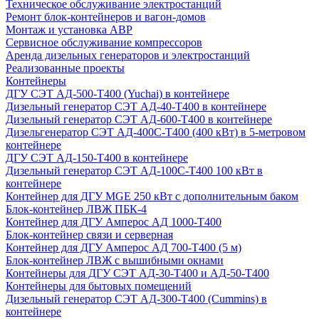
Техническое обслуживание электростанций
Ремонт блок-контейнеров и вагон-домов
Монтаж и установка АВР
Сервисное обслуживание компрессоров
Аренда дизельных генераторов и электростанций
Реализованные проекты
Контейнеры
ДГУ СЭТ АД-500-Т400 (Yuchai) в контейнере
Дизельный генератор СЭТ АД-40-Т400 в контейнере
Дизельный генератор СЭТ АД-600-Т400 в контейнере
Дизельгенератор СЭТ АД-400С-Т400 (400 кВт) в 5-метровом
контейнере
ДГУ СЭТ АД-150-Т400 в контейнере
Дизельный генератор СЭТ АД-100С-Т400 100 кВт в
контейнере
Контейнер для ДГУ MGE 250 кВт с дополнительным баком
Блок-контейнер ЛВЖ ПБК-4
Контейнер для ДГУ Амперос АД 1000-Т400
Блок-контейнер связи и серверная
Контейнер для ДГУ Амперос АД 700-Т400 (5 м)
Блок-контейнер ЛВЖ с вышибными окнами
Контейнеры для ДГУ СЭТ АД-30-Т400 и АД-50-Т400
Контейнеры для бытовых помещений
Дизельный генератор СЭТ АД-300-Т400 (Cummins) в
контейнере