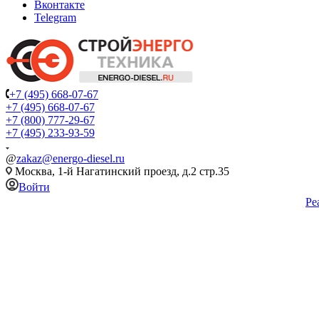
Вконтакте
Telegram
+7 (495) 668-07-67
+7 (495) 668-07-67
+7 (800) 777-29-67
+7 (495) 233-93-59
@
zakaz@energo-diesel.ru
Москва, 1-й Нагатинский проезд, д.2 стр.35
Войти
Ре