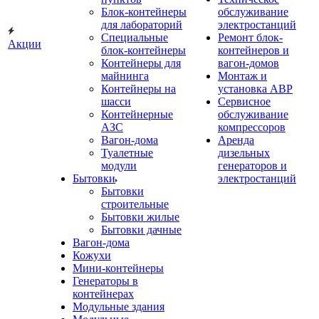
Блок-контейнеры
обслуживание
для лабораторий
электростанций
Специальные
Ремонт блок-
Акции
блок-контейнеры
контейнеров и
Контейнеры для
вагон-домов
майнинга
Монтаж и
Контейнеры на
установка АВР
шасси
Сервисное
Контейнерные
обслуживание
АЗС
компрессоров
Вагон-дома
Аренда
Туалетные
дизельных
модули
генераторов и
Бытовки
электростанций
Бытовки
строительные
Бытовки жилые
Бытовки дачные
Вагон-дома
Кожухи
Мини-контейнеры
Генераторы в
контейнерах
Модульные здания