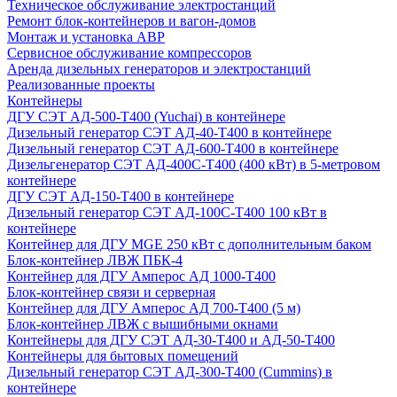
Техническое обслуживание электростанций
Ремонт блок-контейнеров и вагон-домов
Монтаж и установка АВР
Сервисное обслуживание компрессоров
Аренда дизельных генераторов и электростанций
Реализованные проекты
Контейнеры
ДГУ СЭТ АД-500-Т400 (Yuchai) в контейнере
Дизельный генератор СЭТ АД-40-Т400 в контейнере
Дизельный генератор СЭТ АД-600-Т400 в контейнере
Дизельгенератор СЭТ АД-400С-Т400 (400 кВт) в 5-метровом
контейнере
ДГУ СЭТ АД-150-Т400 в контейнере
Дизельный генератор СЭТ АД-100С-Т400 100 кВт в
контейнере
Контейнер для ДГУ MGE 250 кВт с дополнительным баком
Блок-контейнер ЛВЖ ПБК-4
Контейнер для ДГУ Амперос АД 1000-Т400
Блок-контейнер связи и серверная
Контейнер для ДГУ Амперос АД 700-Т400 (5 м)
Блок-контейнер ЛВЖ с вышибными окнами
Контейнеры для ДГУ СЭТ АД-30-Т400 и АД-50-Т400
Контейнеры для бытовых помещений
Дизельный генератор СЭТ АД-300-Т400 (Cummins) в
контейнере