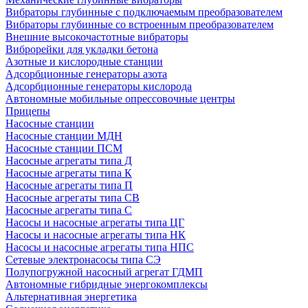
Вибраторы глубинные с подключаемым преобразователем
Вибраторы глубинные со встроенным преобразователем
Внешние высокочастотные вибраторы
Виброрейки для укладки бетона
Азотные и кислородные станции
Адсорбционные генераторы азота
Адсорбционные генераторы кислорода
Автономные мобильные опрессовочные центры
Прицепы
Насосные станции
Насосные станции МДН
Насосные станции ПСМ
Насосные агрегаты типа Д
Насосные агрегаты типа К
Насосные агрегаты типа П
Насосные агрегаты типа СВ
Насосные агрегаты типа С
Насосы и насосные агрегаты типа ЦГ
Насосы и насосные агрегаты типа НК
Насосы и насосные агрегаты типа НПС
Сетевые электронасосы типа СЭ
Полупогружной насосный агрегат ГДМП
Автономные гибридные энергокомплексы
Альтернативная энергетика