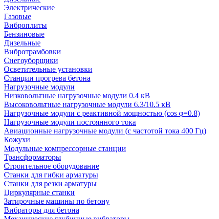
Электрические
Газовые
Виброплиты
Бензиновые
Дизельные
Вибротрамбовки
Снегоуборщики
Осветительные установки
Станции прогрева бетона
Нагрузочные модули
Низковольтные нагрузочные модули 0.4 кВ
Высоковольтные нагрузочные модули 6.3/10.5 кВ
Нагрузочные модули с реактивной мощностью (cos φ=0.8)
Нагрузочные модули постоянного тока
Авиационные нагрузочные модули (с частотой тока 400 Гц)
Кожухи
Модульные компрессорные станции
Трансформаторы
Строительное оборудование
Станки для гибки арматуры
Станки для резки арматуры
Циркулярные станки
Затирочные машины по бетону
Вибраторы для бетона
Механические глубинные вибраторы