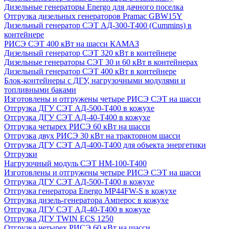
Дизельные генераторы Energo для дачного поселка
Отгрузка дизельных генераторов Pramac GВW15Y
Дизельный генератор СЭТ АД-300-Т400 (Cummins) в
контейнере
РИСЭ СЭТ 400 кВт на шасси КАМАЗ
Дизельный генератор СЭТ 320 кВт в контейнере
Дизельные генераторы СЭТ 30 и 60 кВт в контейнерах
Дизельный генератор СЭТ 400 кВт в контейнере
Блок-контейнеры с ДГУ, нагрузочными модулями и
топливными баками
Изготовлены и отгружены четыре РИСЭ СЭТ на шасси
Отгрузка ДГУ СЭТ АД-500-Т400 в кожухе
Отгрузка ДГУ СЭТ АД-40-Т400 в кожухе
Отгрузка четырех РИСЭ 60 кВт на шасси
Отгрузка двух РИСЭ 30 кВт на тракторном шасси
Отгрузка ДГУ СЭТ АД-400-Т400 для объекта энергетики
Отгрузки
Нагрузочный модуль СЭТ НМ-100-Т400
Изготовлены и отгружены четыре РИСЭ СЭТ на шасси
Отгрузка ДГУ СЭТ АД-500-Т400 в кожухе
Отгрузка генератора Energo MP44FW-S в кожухе
Отгрузка дизель-генератора Амперос в кожухе
Отгрузка ДГУ СЭТ АД-40-Т400 в кожухе
Отгрузка ДГУ TWIN ECS 1250
Отгрузка четырех РИСЭ 60 кВт на шасси