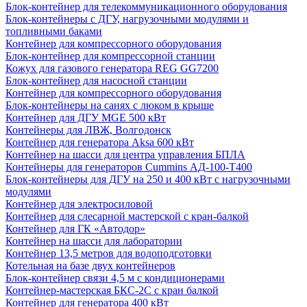
Блок-контейнер для телекоммуникационного оборудования
Блок-контейнеры с ДГУ, нагрузочными модулями и
топливными баками
Контейнер для компрессорного оборудования
Блок-контейнер для компрессорной станции
Кожух для газового генератора REG GG7200
Блок-контейнер для насосной станции
Контейнер для компрессорного оборудования
Блок-контейнеры на санях с люком в крыше
Контейнер для ДГУ MGE 500 кВт
Контейнеры для ЛВЖ, Волгодонск
Контейнер для генератора Aksa 600 кВт
Контейнер на шасси для центра управления БПЛА
Контейнеры для генераторов Cummins АД-100-Т400
Блок-контейнеры для ДГУ на 250 и 400 кВт с нагрузочными
модулями
Контейнер для электросиловой
Контейнер для слесарной мастерской с кран-балкой
Контейнер для ГК «Автодор»
Контейнер на шасси для лаборатории
Контейнер 13,5 метров для водоподготовки
Котельная на базе двух контейнеров
Блок-контейнер связи 4,5 м с кондиционерами
Контейнер-мастерская БКС-2С с кран балкой
Контейнер для генератора 400 кВт