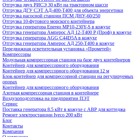
Отгрузка двух РИСЭ 30 кВт на тракторном шасси
Отгрузка ДГУ СЭТ АД-400-Т400 для объекта энергетики
Отгрузка насосной станции ПСМ ДНУ-60/250
Отгрузка 10-футового морского контейнера
Отгрузка генератора Energo MP10-230Y-S в кожухе
Отгрузка генератора Амперос АД 12-Т400 P (Проф) в кожухе
Отгрузка генератора AGG C44D5A в кожухе
Отгрузка генератора Амперос АД 250-Т400 в кожухе
Передвижная осветительная установка «Прометей»
Компрессоры
Модульная компрессорная станция на базе двух контейнеров
Контейнер для компрессорного оборудования
Контейнер для компрессорного оборудования 12 м
Блок-контейнер для компрессорной станции на регулируемых
опорах
Контейнер для компрессорного оборудования
Азотная компрессорная станция в контейнере
Воздухоподготовка на предприятии ПЭТ
Сервис
Поставка генератора 8.5 кВт в кожухе с АВР для коттеджа
Ремонт электростанции Iveco 200 кВт
Блог
Контакты
Компания
О компании