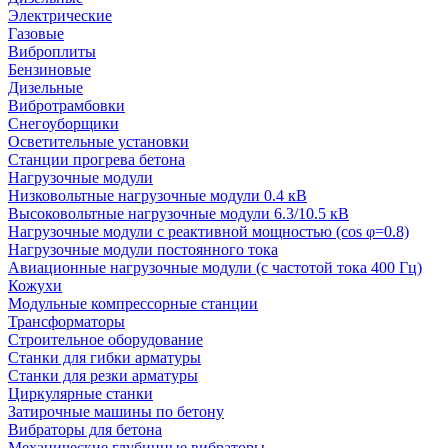
Электрические
Газовые
Виброплиты
Бензиновые
Дизельные
Вибротрамбовки
Снегоуборщики
Осветительные установки
Станции прогрева бетона
Нагрузочные модули
Низковольтные нагрузочные модули 0.4 кВ
Высоковольтные нагрузочные модули 6.3/10.5 кВ
Нагрузочные модули с реактивной мощностью (cos φ=0.8)
Нагрузочные модули постоянного тока
Авиационные нагрузочные модули (с частотой тока 400 Гц)
Кожухи
Модульные компрессорные станции
Трансформаторы
Строительное оборудование
Станки для гибки арматуры
Станки для резки арматуры
Циркулярные станки
Затирочные машины по бетону
Вибраторы для бетона
Механические глубинные вибраторы