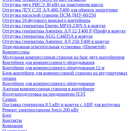
Отгрузка двух РИСЭ 30 кВт на тракторном шасси
Отгрузка ДГУ СЭТ АД-400-Т400 для объекта энергетики
Отгрузка насосной станции ПСМ ДНУ-60/250
Отгрузка 10-футового морского контейнера
Отгрузка генератора Energo MP10-230Y-S в кожухе
Отгрузка генератора Амперос АД 12-Т400 P (Проф) в кожухе
Отгрузка генератора AGG C44D5A в кожухе
Отгрузка генератора Амперос АД 250-Т400 в кожухе
Передвижная осветительная установка «Прометей»
Компрессоры
Модульная компрессорная станция на базе двух контейнеров
Контейнер для компрессорного оборудования
Контейнер для компрессорного оборудования 12 м
Блок-контейнер для компрессорной станции на регулируемых
опорах
Контейнер для компрессорного оборудования
Азотная компрессорная станция в контейнере
Воздухоподготовка на предприятии ПЭТ
Сервис
Поставка генератора 8.5 кВт в кожухе с АВР для коттеджа
Ремонт электростанции Iveco 200 кВт
Блог
Контакты
Компания
О компании