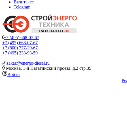
Вконтакте
Telegram
+7 (495) 668-07-67
+7 (495) 668-07-67
+7 (800) 777-29-67
+7 (495) 233-93-59
@
zakaz@energo-diesel.ru
Москва, 1-й Нагатинский проезд, д.2 стр.35
Войти
Ре