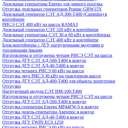
Дизельные генераторы Energo для дачного поселка
Отгрузка дизельных генераторов Pramac GВW15Y
Дизельный генератор СЭТ АД-300-Т400 (Cummins) в
контейнере
РИСЭ СЭТ 400 кВт на шасси КАМАЗ
Дизельный генератор СЭТ 320 кВт в контейнере
Дизельные генераторы СЭТ 30 и 60 кВт в контейнерах
Дизельный генератор СЭТ 400 кВт в контейнере
Блок-контейнеры с ДГУ, нагрузочными модулями и
топливными баками
Изготовлены и отгружены четыре РИСЭ СЭТ на шасси
Отгрузка ДГУ СЭТ АД-500-Т400 в кожухе
Отгрузка ДГУ СЭТ АД-40-Т400 в кожухе
Отгрузка четырех РИСЭ 60 кВт на шасси
Отгрузка двух РИСЭ 30 кВт на тракторном шасси
Отгрузка ДГУ СЭТ АД-400-Т400 для объекта энергетики
Отгрузки
Нагрузочный модуль СЭТ НМ-100-Т400
Изготовлены и отгружены четыре РИСЭ СЭТ на шасси
Отгрузка ДГУ СЭТ АД-500-Т400 в кожухе
Отгрузка генератора Energo MP44FW-S в кожухе
Отгрузка дизель-генератора Амперос в кожухе
Отгрузка ДГУ СЭТ АД-40-Т400 в кожухе
Отгрузка ДГУ TWIN ECS 1250
Отгрузка четырех РИСЭ 60 кВт на шасси