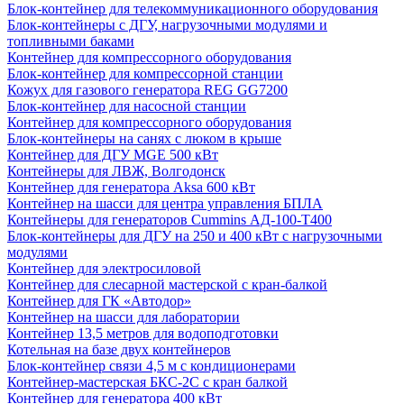
Блок-контейнер для телекоммуникационного оборудования
Блок-контейнеры с ДГУ, нагрузочными модулями и
топливными баками
Контейнер для компрессорного оборудования
Блок-контейнер для компрессорной станции
Кожух для газового генератора REG GG7200
Блок-контейнер для насосной станции
Контейнер для компрессорного оборудования
Блок-контейнеры на санях с люком в крыше
Контейнер для ДГУ MGE 500 кВт
Контейнеры для ЛВЖ, Волгодонск
Контейнер для генератора Aksa 600 кВт
Контейнер на шасси для центра управления БПЛА
Контейнеры для генераторов Cummins АД-100-Т400
Блок-контейнеры для ДГУ на 250 и 400 кВт с нагрузочными
модулями
Контейнер для электросиловой
Контейнер для слесарной мастерской с кран-балкой
Контейнер для ГК «Автодор»
Контейнер на шасси для лаборатории
Контейнер 13,5 метров для водоподготовки
Котельная на базе двух контейнеров
Блок-контейнер связи 4,5 м с кондиционерами
Контейнер-мастерская БКС-2С с кран балкой
Контейнер для генератора 400 кВт