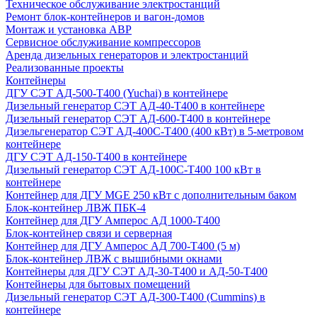
Техническое обслуживание электростанций
Ремонт блок-контейнеров и вагон-домов
Монтаж и установка АВР
Сервисное обслуживание компрессоров
Аренда дизельных генераторов и электростанций
Реализованные проекты
Контейнеры
ДГУ СЭТ АД-500-Т400 (Yuchai) в контейнере
Дизельный генератор СЭТ АД-40-Т400 в контейнере
Дизельный генератор СЭТ АД-600-Т400 в контейнере
Дизельгенератор СЭТ АД-400С-Т400 (400 кВт) в 5-метровом
контейнере
ДГУ СЭТ АД-150-Т400 в контейнере
Дизельный генератор СЭТ АД-100С-Т400 100 кВт в
контейнере
Контейнер для ДГУ MGE 250 кВт с дополнительным баком
Блок-контейнер ЛВЖ ПБК-4
Контейнер для ДГУ Амперос АД 1000-Т400
Блок-контейнер связи и серверная
Контейнер для ДГУ Амперос АД 700-Т400 (5 м)
Блок-контейнер ЛВЖ с вышибными окнами
Контейнеры для ДГУ СЭТ АД-30-Т400 и АД-50-Т400
Контейнеры для бытовых помещений
Дизельный генератор СЭТ АД-300-Т400 (Cummins) в
контейнере