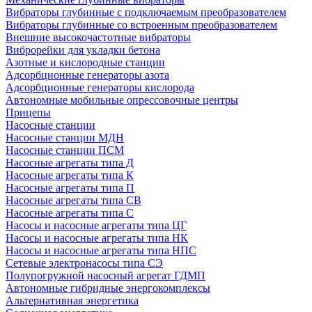
Вибраторы глубинные с подключаемым преобразователем
Вибраторы глубинные со встроенным преобразователем
Внешние высокочастотные вибраторы
Виброрейки для укладки бетона
Азотные и кислородные станции
Адсорбционные генераторы азота
Адсорбционные генераторы кислорода
Автономные мобильные опрессовочные центры
Прицепы
Насосные станции
Насосные станции МДН
Насосные станции ПСМ
Насосные агрегаты типа Д
Насосные агрегаты типа К
Насосные агрегаты типа П
Насосные агрегаты типа СВ
Насосные агрегаты типа С
Насосы и насосные агрегаты типа ЦГ
Насосы и насосные агрегаты типа НК
Насосы и насосные агрегаты типа НПС
Сетевые электронасосы типа СЭ
Полупогружной насосный агрегат ГДМП
Автономные гибридные энергокомплексы
Альтернативная энергетика