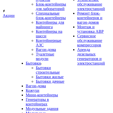
Блок-контейнеры
обслуживание
для лабораторий
электростанций
Специальные
Ремонт блок-
Акции
блок-контейнеры
контейнеров и
Контейнеры для
вагон-домов
майнинга
Монтаж и
Контейнеры на
установка АВР
шасси
Сервисное
Контейнерные
обслуживание
АЗС
компрессоров
Вагон-дома
Аренда
Туалетные
дизельных
модули
генераторов и
Бытовки
электростанций
Бытовки
строительные
Бытовки жилые
Бытовки дачные
Вагон-дома
Кожухи
Мини-контейнеры
Генераторы в
контейнерах
Модульные здания