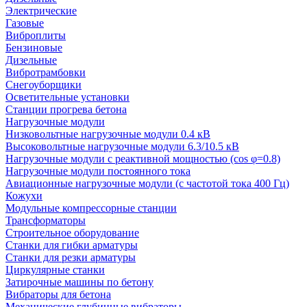
Электрические
Газовые
Виброплиты
Бензиновые
Дизельные
Вибротрамбовки
Снегоуборщики
Осветительные установки
Станции прогрева бетона
Нагрузочные модули
Низковольтные нагрузочные модули 0.4 кВ
Высоковольтные нагрузочные модули 6.3/10.5 кВ
Нагрузочные модули с реактивной мощностью (cos φ=0.8)
Нагрузочные модули постоянного тока
Авиационные нагрузочные модули (с частотой тока 400 Гц)
Кожухи
Модульные компрессорные станции
Трансформаторы
Строительное оборудование
Станки для гибки арматуры
Станки для резки арматуры
Циркулярные станки
Затирочные машины по бетону
Вибраторы для бетона
Механические глубинные вибраторы