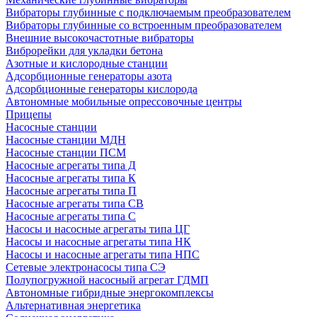
Вибраторы глубинные с подключаемым преобразователем
Вибраторы глубинные со встроенным преобразователем
Внешние высокочастотные вибраторы
Виброрейки для укладки бетона
Азотные и кислородные станции
Адсорбционные генераторы азота
Адсорбционные генераторы кислорода
Автономные мобильные опрессовочные центры
Прицепы
Насосные станции
Насосные станции МДН
Насосные станции ПСМ
Насосные агрегаты типа Д
Насосные агрегаты типа К
Насосные агрегаты типа П
Насосные агрегаты типа СВ
Насосные агрегаты типа С
Насосы и насосные агрегаты типа ЦГ
Насосы и насосные агрегаты типа НК
Насосы и насосные агрегаты типа НПС
Сетевые электронасосы типа СЭ
Полупогружной насосный агрегат ГДМП
Автономные гибридные энергокомплексы
Альтернативная энергетика