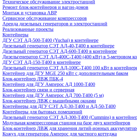
Техническое обслуживание электростанций
Ремонт блок-контейнеров и вагон-домов
Монтаж и установка АВР
Сервисное обслуживание компрессоров
Аренда дизельных генераторов и электростанций
Реализованные проекты
Контейнеры
ДГУ СЭТ АД-500-Т400 (Yuchai) в контейнере
Дизельный генератор СЭТ АД-40-Т400 в контейнере
Дизельный генератор СЭТ АД-600-Т400 в контейнере
Дизельгенератор СЭТ АД-400С-Т400 (400 кВт) в 5-метровом к
ДГУ СЭТ АД-150-Т400 в контейнере
Дизельный генератор СЭТ АД-100С-Т400 100 кВт в контейнер
Контейнер для ДГУ MGE 250 кВт с дополнительным баком
Блок-контейнер ЛВЖ ПБК-4
Контейнер для ДГУ Амперос АД 1000-Т400
Блок-контейнер связи и серверная
Контейнер для ДГУ Амперос АД 700-Т400 (5 м)
Блок-контейнер ЛВЖ с вышибными окнами
Контейнеры для ДГУ СЭТ АД-30-Т400 и АД-50-Т400
Контейнеры для бытовых помещений
Дизельный генератор СЭТ АД-300-Т400 (Cummins) в контейне
Модульная компрессорная станция на базе двух контейнеров
Блок-контейнер ЛВЖ для хранения литий-ионных аккумулятор
Кожух для генератора Амперос для частного коттеджа