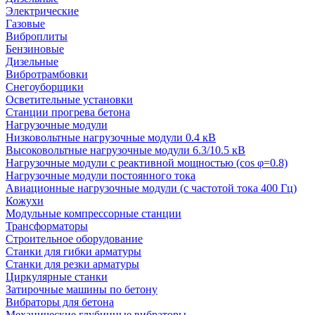
Электрические
Газовые
Виброплиты
Бензиновые
Дизельные
Вибротрамбовки
Снегоуборщики
Осветительные установки
Станции прогрева бетона
Нагрузочные модули
Низковольтные нагрузочные модули 0.4 кВ
Высоковольтные нагрузочные модули 6.3/10.5 кВ
Нагрузочные модули с реактивной мощностью (cos φ=0.8)
Нагрузочные модули постоянного тока
Авиационные нагрузочные модули (с частотой тока 400 Гц)
Кожухи
Модульные компрессорные станции
Трансформаторы
Строительное оборудование
Станки для гибки арматуры
Станки для резки арматуры
Циркулярные станки
Затирочные машины по бетону
Вибраторы для бетона
Механические глубинные вибраторы