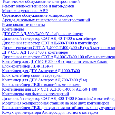
Техническое обслуживание электростанций
Ремонт блок-контейнеров и вагон-домов
Монтаж и установка АВР
Сервисное обслуживание компрессоров
Аренда дизельных генераторов и электростанций
Реализованные проекты
Контейнеры
ДГУ СЭТ АД-500-Т400 (Yuchai) в контейнере
Дизельный генератор СЭТ АД-40-Т400 в контейнере
Дизельный генератор СЭТ АД-600-Т400 в контейнере
Дизельгенератор СЭТ АД-400С-Т400 (400 кВт) в 5-метровом к
ДГУ СЭТ АД-150-Т400 в контейнере
Дизельный генератор СЭТ АД-100С-Т400 100 кВт в контейнер
Контейнер для ДГУ MGE 250 кВт с дополнительным баком
Блок-контейнер ЛВЖ ПБК-4
Контейнер для ДГУ Амперос АД 1000-Т400
Блок-контейнер связи и серверная
Контейнер для ДГУ Амперос АД 700-Т400 (5 м)
Блок-контейнер ЛВЖ с вышибными окнами
Контейнеры для ДГУ СЭТ АД-30-Т400 и АД-50-Т400
Контейнеры для бытовых помещений
Дизельный генератор СЭТ АД-300-Т400 (Cummins) в контейне
Модульная компрессорная станция на базе двух контейнеров
Блок-контейнер ЛВЖ для хранения литий-ионных аккумулятор
Кожух для генератора Амперос для частного коттеджа