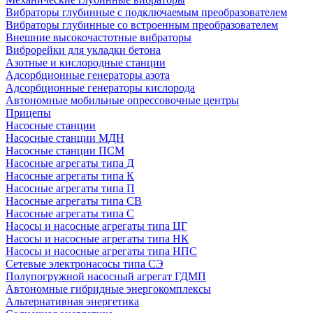
Вибраторы глубинные с подключаемым преобразователем
Вибраторы глубинные со встроенным преобразователем
Внешние высокочастотные вибраторы
Виброрейки для укладки бетона
Азотные и кислородные станции
Адсорбционные генераторы азота
Адсорбционные генераторы кислорода
Автономные мобильные опрессовочные центры
Прицепы
Насосные станции
Насосные станции МДН
Насосные станции ПСМ
Насосные агрегаты типа Д
Насосные агрегаты типа К
Насосные агрегаты типа П
Насосные агрегаты типа СВ
Насосные агрегаты типа С
Насосы и насосные агрегаты типа ЦГ
Насосы и насосные агрегаты типа НК
Насосы и насосные агрегаты типа НПС
Сетевые электронасосы типа СЭ
Полупогружной насосный агрегат ГДМП
Автономные гибридные энергокомплексы
Альтернативная энергетика