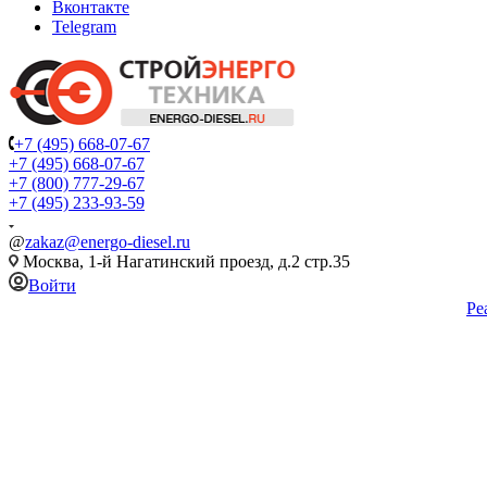
Вконтакте
Telegram
+7 (495) 668-07-67
+7 (495) 668-07-67
+7 (800) 777-29-67
+7 (495) 233-93-59
@
zakaz@energo-diesel.ru
Москва, 1-й Нагатинский проезд, д.2 стр.35
Войти
Ре