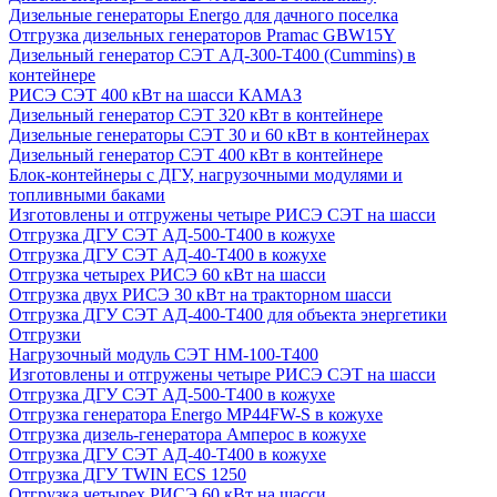
Дизельные генераторы Energo для дачного поселка
Отгрузка дизельных генераторов Pramac GВW15Y
Дизельный генератор СЭТ АД-300-Т400 (Cummins) в
контейнере
РИСЭ СЭТ 400 кВт на шасси КАМАЗ
Дизельный генератор СЭТ 320 кВт в контейнере
Дизельные генераторы СЭТ 30 и 60 кВт в контейнерах
Дизельный генератор СЭТ 400 кВт в контейнере
Блок-контейнеры с ДГУ, нагрузочными модулями и
топливными баками
Изготовлены и отгружены четыре РИСЭ СЭТ на шасси
Отгрузка ДГУ СЭТ АД-500-Т400 в кожухе
Отгрузка ДГУ СЭТ АД-40-Т400 в кожухе
Отгрузка четырех РИСЭ 60 кВт на шасси
Отгрузка двух РИСЭ 30 кВт на тракторном шасси
Отгрузка ДГУ СЭТ АД-400-Т400 для объекта энергетики
Отгрузки
Нагрузочный модуль СЭТ НМ-100-Т400
Изготовлены и отгружены четыре РИСЭ СЭТ на шасси
Отгрузка ДГУ СЭТ АД-500-Т400 в кожухе
Отгрузка генератора Energo MP44FW-S в кожухе
Отгрузка дизель-генератора Амперос в кожухе
Отгрузка ДГУ СЭТ АД-40-Т400 в кожухе
Отгрузка ДГУ TWIN ECS 1250
Отгрузка четырех РИСЭ 60 кВт на шасси