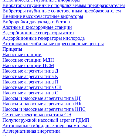
Вибраторы глубинные с подключаемым преобразователем
Вибраторы глубинные со встроенным преобразователем
Внешние высокочастотные вибраторы
Виброрейки для укладки бетона
Азотные и кислородные станции
Адсорбционные генераторы азота
Адсорбционные генераторы кислорода
Автономные мобильные опрессовочные центры
Прицепы
Насосные станции
Насосные станции МДН
Насосные станции ПСМ
Насосные агрегаты типа Д
Насосные агрегаты типа К
Насосные агрегаты типа П
Насосные агрегаты типа СВ
Насосные агрегаты типа С
Насосы и насосные агрегаты типа ЦГ
Насосы и насосные агрегаты типа НК
Насосы и насосные агрегаты типа НПС
Сетевые электронасосы типа СЭ
Полупогружной насосный агрегат ГДМП
Автономные гибридные энергокомплексы
Альтернативная энергетика