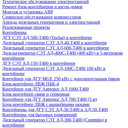
Техническое обслуживание электростанций
Ремонт блок-контейнеров и вагон-домов
Монтаж и установка АВР
Сервисное обслуживание компрессоров
Аренда дизельных генераторов и электростанций
Реализованные проекты
Контейнеры
ДГУ СЭТ АД-500-Т400 (Yuchai) в контейнере
Дизельный генератор СЭТ АД-40-Т400 в контейнере
Дизельный генератор СЭТ АД-600-Т400 в контейнере
Дизельгенератор СЭТ АД-400С-Т400 (400 кВт) в 5-метровом
контейнере
ДГУ СЭТ АД-150-Т400 в контейнере
Дизельный генератор СЭТ АД-100С-Т400 100 кВт в
контейнере
Контейнер для ДГУ MGE 250 кВт с дополнительным баком
Блок-контейнер ЛВЖ ПБК-4
Контейнер для ДГУ Амперос АД 1000-Т400
Блок-контейнер связи и серверная
Контейнер для ДГУ Амперос АД 700-Т400 (5 м)
Блок-контейнер ЛВЖ с вышибными окнами
Контейнеры для ДГУ СЭТ АД-30-Т400 и АД-50-Т400
Контейнеры для бытовых помещений
Дизельный генератор СЭТ АД-300-Т400 (Cummins) в
контейнере