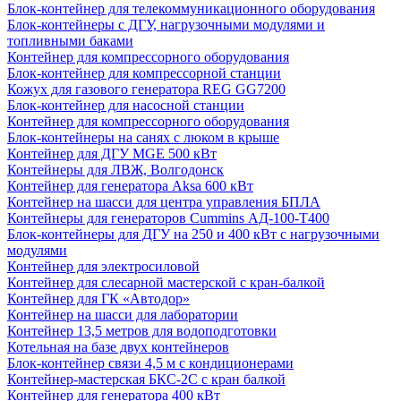
Блок-контейнер для телекоммуникационного оборудования
Блок-контейнеры с ДГУ, нагрузочными модулями и
топливными баками
Контейнер для компрессорного оборудования
Блок-контейнер для компрессорной станции
Кожух для газового генератора REG GG7200
Блок-контейнер для насосной станции
Контейнер для компрессорного оборудования
Блок-контейнеры на санях с люком в крыше
Контейнер для ДГУ MGE 500 кВт
Контейнеры для ЛВЖ, Волгодонск
Контейнер для генератора Aksa 600 кВт
Контейнер на шасси для центра управления БПЛА
Контейнеры для генераторов Cummins АД-100-Т400
Блок-контейнеры для ДГУ на 250 и 400 кВт с нагрузочными
модулями
Контейнер для электросиловой
Контейнер для слесарной мастерской с кран-балкой
Контейнер для ГК «Автодор»
Контейнер на шасси для лаборатории
Контейнер 13,5 метров для водоподготовки
Котельная на базе двух контейнеров
Блок-контейнер связи 4,5 м с кондиционерами
Контейнер-мастерская БКС-2С с кран балкой
Контейнер для генератора 400 кВт