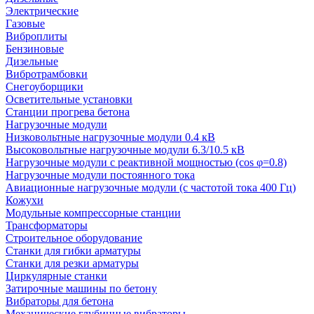
Электрические
Газовые
Виброплиты
Бензиновые
Дизельные
Вибротрамбовки
Снегоуборщики
Осветительные установки
Станции прогрева бетона
Нагрузочные модули
Низковольтные нагрузочные модули 0.4 кВ
Высоковольтные нагрузочные модули 6.3/10.5 кВ
Нагрузочные модули с реактивной мощностью (cos φ=0.8)
Нагрузочные модули постоянного тока
Авиационные нагрузочные модули (с частотой тока 400 Гц)
Кожухи
Модульные компрессорные станции
Трансформаторы
Строительное оборудование
Станки для гибки арматуры
Станки для резки арматуры
Циркулярные станки
Затирочные машины по бетону
Вибраторы для бетона
Механические глубинные вибраторы