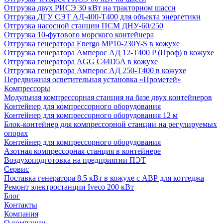
Отгрузка двух РИСЭ 30 кВт на тракторном шасси
Отгрузка ДГУ СЭТ АД-400-Т400 для объекта энергетики
Отгрузка насосной станции ПСМ ДНУ-60/250
Отгрузка 10-футового морского контейнера
Отгрузка генератора Energo MP10-230Y-S в кожухе
Отгрузка генератора Амперос АД 12-Т400 P (Проф) в кожухе
Отгрузка генератора AGG C44D5A в кожухе
Отгрузка генератора Амперос АД 250-Т400 в кожухе
Передвижная осветительная установка «Прометей»
Компрессоры
Модульная компрессорная станция на базе двух контейнеров
Контейнер для компрессорного оборудования
Контейнер для компрессорного оборудования 12 м
Блок-контейнер для компрессорной станции на регулируемых
опорах
Контейнер для компрессорного оборудования
Азотная компрессорная станция в контейнере
Воздухоподготовка на предприятии ПЭТ
Сервис
Поставка генератора 8.5 кВт в кожухе с АВР для коттеджа
Ремонт электростанции Iveco 200 кВт
Блог
Контакты
Компания
О компании