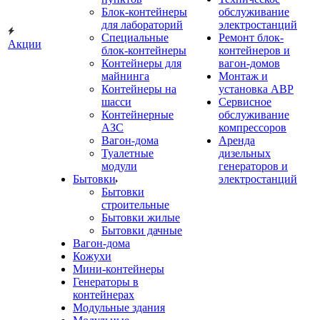
Блок-контейнеры
обслуживание
для лабораторий
электростанций
Специальные
Ремонт блок-
Акции
блок-контейнеры
контейнеров и
Контейнеры для
вагон-домов
майнинга
Монтаж и
Контейнеры на
установка АВР
шасси
Сервисное
Контейнерные
обслуживание
АЗС
компрессоров
Вагон-дома
Аренда
Туалетные
дизельных
модули
генераторов и
Бытовки
электростанций
Бытовки
строительные
Бытовки жилые
Бытовки дачные
Вагон-дома
Кожухи
Мини-контейнеры
Генераторы в
контейнерах
Модульные здания