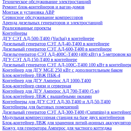
Техническое обслуживание электростанций
Ремонт блок-контейнеров и вагон-домов
Монтаж и установка АВР
Сервисное обслуживание компрессоров
Аренда дизельных генераторов и электростанций
Реализованные проекты
Контейнеры
ДГУ СЭТ АД-500-Т400 (Yuchai) в контейнере
Дизельный генератор СЭТ АД-40-Т400 в контейнере
Дизельный генератор СЭТ АД-600-Т400 в контейнере
Дизельгенератор СЭТ АД-400С-Т400 (400 кВт) в 5-метровом к
ДГУ СЭТ АД-150-Т400 в контейнере
Дизельный генератор СЭТ АД-100С-Т400 100 кВт в контейнер
Контейнер для ДГУ MGE 250 кВт с дополнительным баком
Блок-контейнер ЛВЖ ПБК-4
Контейнер для ДГУ Амперос АД 1000-Т400
Блок-контейнер связи и серверная
Контейнер для ДГУ Амперос АД 700-Т400 (5 м)
Блок-контейнер ЛВЖ с вышибными окнами
Контейнеры для ДГУ СЭТ АД-30-Т400 и АД-50-Т400
Контейнеры для бытовых помещений
Дизельный генератор СЭТ АД-300-Т400 (Cummins) в контейне
Модульная компрессорная станция на базе двух контейнеров
Блок-контейнер ЛВЖ для хранения литий-ионных аккумулятор
Кожух для генератора Амперос для частного коттеджа