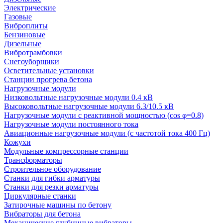
Электрические
Газовые
Виброплиты
Бензиновые
Дизельные
Вибротрамбовки
Снегоуборщики
Осветительные установки
Станции прогрева бетона
Нагрузочные модули
Низковольтные нагрузочные модули 0.4 кВ
Высоковольтные нагрузочные модули 6.3/10.5 кВ
Нагрузочные модули с реактивной мощностью (cos φ=0.8)
Нагрузочные модули постоянного тока
Авиационные нагрузочные модули (с частотой тока 400 Гц)
Кожухи
Модульные компрессорные станции
Трансформаторы
Строительное оборудование
Станки для гибки арматуры
Станки для резки арматуры
Циркулярные станки
Затирочные машины по бетону
Вибраторы для бетона
Механические глубинные вибраторы