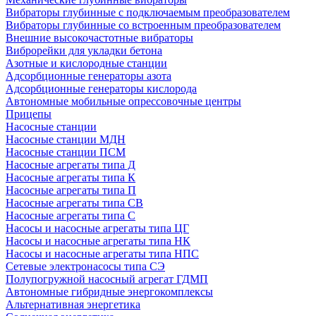
Вибраторы глубинные с подключаемым преобразователем
Вибраторы глубинные со встроенным преобразователем
Внешние высокочастотные вибраторы
Виброрейки для укладки бетона
Азотные и кислородные станции
Адсорбционные генераторы азота
Адсорбционные генераторы кислорода
Автономные мобильные опрессовочные центры
Прицепы
Насосные станции
Насосные станции МДН
Насосные станции ПСМ
Насосные агрегаты типа Д
Насосные агрегаты типа К
Насосные агрегаты типа П
Насосные агрегаты типа СВ
Насосные агрегаты типа С
Насосы и насосные агрегаты типа ЦГ
Насосы и насосные агрегаты типа НК
Насосы и насосные агрегаты типа НПС
Сетевые электронасосы типа СЭ
Полупогружной насосный агрегат ГДМП
Автономные гибридные энергокомплексы
Альтернативная энергетика