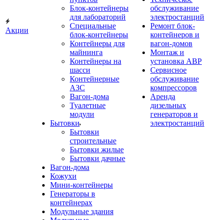
Блок-контейнеры
обслуживание
для лабораторий
электростанций
Специальные
Ремонт блок-
Акции
блок-контейнеры
контейнеров и
Контейнеры для
вагон-домов
майнинга
Монтаж и
Контейнеры на
установка АВР
шасси
Сервисное
Контейнерные
обслуживание
АЗС
компрессоров
Вагон-дома
Аренда
Туалетные
дизельных
модули
генераторов и
Бытовки
электростанций
Бытовки
строительные
Бытовки жилые
Бытовки дачные
Вагон-дома
Кожухи
Мини-контейнеры
Генераторы в
контейнерах
Модульные здания