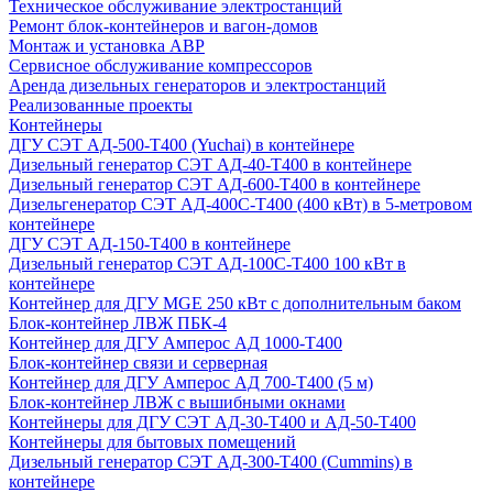
Техническое обслуживание электростанций
Ремонт блок-контейнеров и вагон-домов
Монтаж и установка АВР
Сервисное обслуживание компрессоров
Аренда дизельных генераторов и электростанций
Реализованные проекты
Контейнеры
ДГУ СЭТ АД-500-Т400 (Yuchai) в контейнере
Дизельный генератор СЭТ АД-40-Т400 в контейнере
Дизельный генератор СЭТ АД-600-Т400 в контейнере
Дизельгенератор СЭТ АД-400С-Т400 (400 кВт) в 5-метровом
контейнере
ДГУ СЭТ АД-150-Т400 в контейнере
Дизельный генератор СЭТ АД-100С-Т400 100 кВт в
контейнере
Контейнер для ДГУ MGE 250 кВт с дополнительным баком
Блок-контейнер ЛВЖ ПБК-4
Контейнер для ДГУ Амперос АД 1000-Т400
Блок-контейнер связи и серверная
Контейнер для ДГУ Амперос АД 700-Т400 (5 м)
Блок-контейнер ЛВЖ с вышибными окнами
Контейнеры для ДГУ СЭТ АД-30-Т400 и АД-50-Т400
Контейнеры для бытовых помещений
Дизельный генератор СЭТ АД-300-Т400 (Cummins) в
контейнере