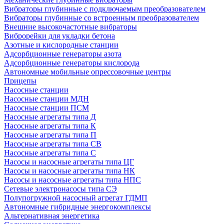
Вибраторы глубинные с подключаемым преобразователем
Вибраторы глубинные со встроенным преобразователем
Внешние высокочастотные вибраторы
Виброрейки для укладки бетона
Азотные и кислородные станции
Адсорбционные генераторы азота
Адсорбционные генераторы кислорода
Автономные мобильные опрессовочные центры
Прицепы
Насосные станции
Насосные станции МДН
Насосные станции ПСМ
Насосные агрегаты типа Д
Насосные агрегаты типа К
Насосные агрегаты типа П
Насосные агрегаты типа СВ
Насосные агрегаты типа С
Насосы и насосные агрегаты типа ЦГ
Насосы и насосные агрегаты типа НК
Насосы и насосные агрегаты типа НПС
Сетевые электронасосы типа СЭ
Полупогружной насосный агрегат ГДМП
Автономные гибридные энергокомплексы
Альтернативная энергетика