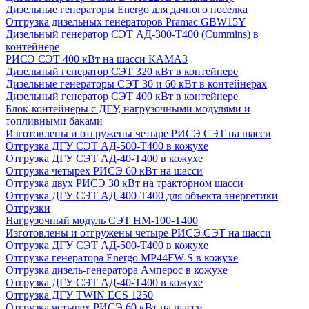
Дизельные генераторы Energo для дачного поселка
Отгрузка дизельных генераторов Pramac GВW15Y
Дизельный генератор СЭТ АД-300-Т400 (Cummins) в
контейнере
РИСЭ СЭТ 400 кВт на шасси КАМАЗ
Дизельный генератор СЭТ 320 кВт в контейнере
Дизельные генераторы СЭТ 30 и 60 кВт в контейнерах
Дизельный генератор СЭТ 400 кВт в контейнере
Блок-контейнеры с ДГУ, нагрузочными модулями и
топливными баками
Изготовлены и отгружены четыре РИСЭ СЭТ на шасси
Отгрузка ДГУ СЭТ АД-500-Т400 в кожухе
Отгрузка ДГУ СЭТ АД-40-Т400 в кожухе
Отгрузка четырех РИСЭ 60 кВт на шасси
Отгрузка двух РИСЭ 30 кВт на тракторном шасси
Отгрузка ДГУ СЭТ АД-400-Т400 для объекта энергетики
Отгрузки
Нагрузочный модуль СЭТ НМ-100-Т400
Изготовлены и отгружены четыре РИСЭ СЭТ на шасси
Отгрузка ДГУ СЭТ АД-500-Т400 в кожухе
Отгрузка генератора Energo MP44FW-S в кожухе
Отгрузка дизель-генератора Амперос в кожухе
Отгрузка ДГУ СЭТ АД-40-Т400 в кожухе
Отгрузка ДГУ TWIN ECS 1250
Отгрузка четырех РИСЭ 60 кВт на шасси