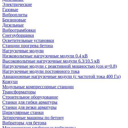
Электрические
Газовые
Виброплиты
Бензиновые
Дизельные
Вибротрамбовки
Снегоуборщики
Осветительные установки
Станции прогрева бетона
Нагрузочные модули
Низковольтные нагрузочные модули 0.4 кВ
Высоковольтные нагрузочные модули 6.3/10.5 кВ
Нагрузочные модули с реактивной мощностью (cos φ=0.8)
Нагрузочные модули постоянного тока
Авиационные нагрузочные модули (с частотой тока 400 Гц)
Кожухи
Модульные компрессорные станции
Трансформаторы
Строительное оборудование
Станки для гибки арматуры
Станки для резки арматуры
Циркулярные станки
Затирочные машины по бетону
Вибраторы для бетона
Механические глубинные вибраторы