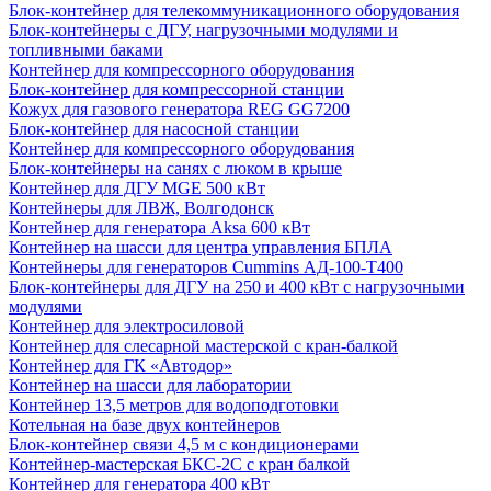
Блок-контейнер для телекоммуникационного оборудования
Блок-контейнеры с ДГУ, нагрузочными модулями и
топливными баками
Контейнер для компрессорного оборудования
Блок-контейнер для компрессорной станции
Кожух для газового генератора REG GG7200
Блок-контейнер для насосной станции
Контейнер для компрессорного оборудования
Блок-контейнеры на санях с люком в крыше
Контейнер для ДГУ MGE 500 кВт
Контейнеры для ЛВЖ, Волгодонск
Контейнер для генератора Aksa 600 кВт
Контейнер на шасси для центра управления БПЛА
Контейнеры для генераторов Cummins АД-100-Т400
Блок-контейнеры для ДГУ на 250 и 400 кВт с нагрузочными
модулями
Контейнер для электросиловой
Контейнер для слесарной мастерской с кран-балкой
Контейнер для ГК «Автодор»
Контейнер на шасси для лаборатории
Контейнер 13,5 метров для водоподготовки
Котельная на базе двух контейнеров
Блок-контейнер связи 4,5 м с кондиционерами
Контейнер-мастерская БКС-2С с кран балкой
Контейнер для генератора 400 кВт