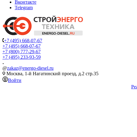
Вконтакте
Telegram
+7 (495) 668-07-67
+7 (495) 668-07-67
+7 (800) 777-29-67
+7 (495) 233-93-59
@
zakaz@energo-diesel.ru
Москва, 1-й Нагатинский проезд, д.2 стр.35
Войти
Ре