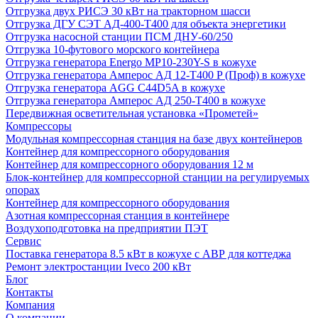
Отгрузка двух РИСЭ 30 кВт на тракторном шасси
Отгрузка ДГУ СЭТ АД-400-Т400 для объекта энергетики
Отгрузка насосной станции ПСМ ДНУ-60/250
Отгрузка 10-футового морского контейнера
Отгрузка генератора Energo MP10-230Y-S в кожухе
Отгрузка генератора Амперос АД 12-Т400 P (Проф) в кожухе
Отгрузка генератора AGG C44D5A в кожухе
Отгрузка генератора Амперос АД 250-Т400 в кожухе
Передвижная осветительная установка «Прометей»
Компрессоры
Модульная компрессорная станция на базе двух контейнеров
Контейнер для компрессорного оборудования
Контейнер для компрессорного оборудования 12 м
Блок-контейнер для компрессорной станции на регулируемых
опорах
Контейнер для компрессорного оборудования
Азотная компрессорная станция в контейнере
Воздухоподготовка на предприятии ПЭТ
Сервис
Поставка генератора 8.5 кВт в кожухе с АВР для коттеджа
Ремонт электростанции Iveco 200 кВт
Блог
Контакты
Компания
О компании