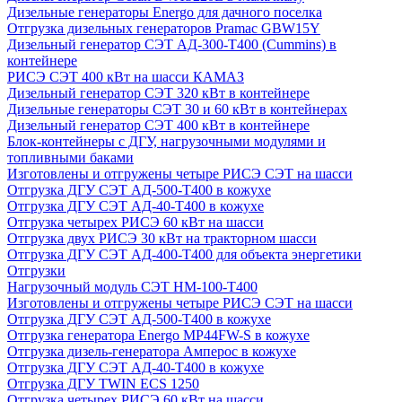
Дизельные генераторы Energo для дачного поселка
Отгрузка дизельных генераторов Pramac GВW15Y
Дизельный генератор СЭТ АД-300-Т400 (Cummins) в
контейнере
РИСЭ СЭТ 400 кВт на шасси КАМАЗ
Дизельный генератор СЭТ 320 кВт в контейнере
Дизельные генераторы СЭТ 30 и 60 кВт в контейнерах
Дизельный генератор СЭТ 400 кВт в контейнере
Блок-контейнеры с ДГУ, нагрузочными модулями и
топливными баками
Изготовлены и отгружены четыре РИСЭ СЭТ на шасси
Отгрузка ДГУ СЭТ АД-500-Т400 в кожухе
Отгрузка ДГУ СЭТ АД-40-Т400 в кожухе
Отгрузка четырех РИСЭ 60 кВт на шасси
Отгрузка двух РИСЭ 30 кВт на тракторном шасси
Отгрузка ДГУ СЭТ АД-400-Т400 для объекта энергетики
Отгрузки
Нагрузочный модуль СЭТ НМ-100-Т400
Изготовлены и отгружены четыре РИСЭ СЭТ на шасси
Отгрузка ДГУ СЭТ АД-500-Т400 в кожухе
Отгрузка генератора Energo MP44FW-S в кожухе
Отгрузка дизель-генератора Амперос в кожухе
Отгрузка ДГУ СЭТ АД-40-Т400 в кожухе
Отгрузка ДГУ TWIN ECS 1250
Отгрузка четырех РИСЭ 60 кВт на шасси