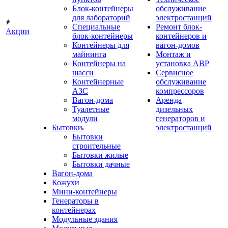
Блок-контейнеры
обслуживание
для лабораторий
электростанций
Специальные
Ремонт блок-
Акции
блок-контейнеры
контейнеров и
Контейнеры для
вагон-домов
майнинга
Монтаж и
Контейнеры на
установка АВР
шасси
Сервисное
Контейнерные
обслуживание
АЗС
компрессоров
Вагон-дома
Аренда
Туалетные
дизельных
модули
генераторов и
Бытовки
электростанций
Бытовки
строительные
Бытовки жилые
Бытовки дачные
Вагон-дома
Кожухи
Мини-контейнеры
Генераторы в
контейнерах
Модульные здания