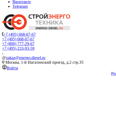
Вконтакте
Telegram
+7 (495) 668-07-67
+7 (495) 668-07-67
+7 (800) 777-29-67
+7 (495) 233-93-59
@
zakaz@energo-diesel.ru
Москва, 1-й Нагатинский проезд, д.2 стр.35
Войти
Ре