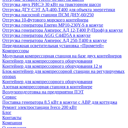
Отгрузка двух РИСЭ 30 кВт на тракторном шасси
Отгрузка ДГУ СЭТ АД-400-Т400 для объекта энергетики
Отгрузка насосной станции ПСМ ДНУ-60/250
Отгрузка 10-футового морского контейнера
Отгрузка генератора Energo MP10-230Y-S в кожухе
Отгрузка генератора Амперос АД 12-Т400 P (Проф) в кожухе
Отгрузка генератора AGG C44D5A в кожухе
Отгрузка генератора Амперос АД 250-Т400 в кожухе
Передвижная осветительная установка «Прометей»
Компрессоры
Модульная компрессорная станция на базе двух контейнеров
Контейнер для компрессорного оборудования
Контейнер для компрессорного оборудования 12 м
Блок-контейнер для компрессорной станции на регулируемых
опорах
Контейнер для компрессорного оборудования
Азотная компрессорная станция в контейнере
Воздухоподготовка на предприятии ПЭТ
Сервис
Поставка генератора 8.5 кВт в кожухе с АВР для коттеджа
Ремонт электростанции Iveco 200 кВт
Блог
Контакты
Компания
О компании