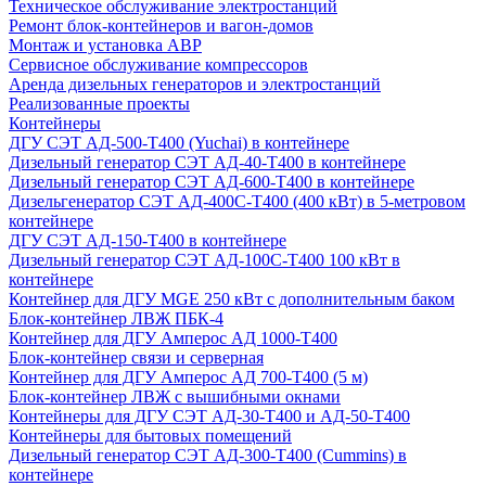
Техническое обслуживание электростанций
Ремонт блок-контейнеров и вагон-домов
Монтаж и установка АВР
Сервисное обслуживание компрессоров
Аренда дизельных генераторов и электростанций
Реализованные проекты
Контейнеры
ДГУ СЭТ АД-500-Т400 (Yuchai) в контейнере
Дизельный генератор СЭТ АД-40-Т400 в контейнере
Дизельный генератор СЭТ АД-600-Т400 в контейнере
Дизельгенератор СЭТ АД-400С-Т400 (400 кВт) в 5-метровом
контейнере
ДГУ СЭТ АД-150-Т400 в контейнере
Дизельный генератор СЭТ АД-100С-Т400 100 кВт в
контейнере
Контейнер для ДГУ MGE 250 кВт с дополнительным баком
Блок-контейнер ЛВЖ ПБК-4
Контейнер для ДГУ Амперос АД 1000-Т400
Блок-контейнер связи и серверная
Контейнер для ДГУ Амперос АД 700-Т400 (5 м)
Блок-контейнер ЛВЖ с вышибными окнами
Контейнеры для ДГУ СЭТ АД-30-Т400 и АД-50-Т400
Контейнеры для бытовых помещений
Дизельный генератор СЭТ АД-300-Т400 (Cummins) в
контейнере