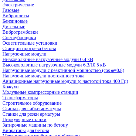
Электрические
Газовые
Виброплиты
Бензиновые
Дизельные
Вибротрамбовки
Снегоуборщики
Осветительные установки
Станции прогрева бетона
Нагрузочные модули
Низковольтные нагрузочные модули 0.4 кВ
Высоковольтные нагрузочные модули 6.3/10.5 кВ
Нагрузочные модули с реактивной мощностью (cos φ=0.8)
Нагрузочные модули постоянного тока
Авиационные нагрузочные модули (с частотой тока 400 Гц)
Кожухи
Модульные компрессорные станции
Трансформаторы
Строительное оборудование
Станки для гибки арматуры
Станки для резки арматуры
Циркулярные станки
Затирочные машины по бетону
Вибраторы для бетона
Механические глубинные вибраторы