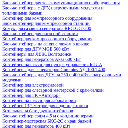
Блок-контейнер для телекоммуникационного оборудования
Блок-контейнеры с ДГУ, нагрузочными модулями и
топливными баками
Контейнер для компрессорного оборудования
Блок-контейнер для компрессорной станции
Кожух для газового генератора REG GG7200
Блок-контейнер для насосной станции
Контейнер для компрессорного оборудования
Блок-контейнеры на санях с люком в крыше
Контейнер для ДГУ MGE 500 кВт
Контейнеры для ЛВЖ, Волгодонск
Контейнер для генератора Aksa 600 кВт
Контейнер на шасси для центра управления БПЛА
Контейнеры для генераторов Cummins АД-100-Т400
Блок-контейнеры для ДГУ на 250 и 400 кВт с нагрузочными
модулями
Контейнер для электросиловой
Контейнер для слесарной мастерской с кран-балкой
Контейнер для ГК «Автодор»
Контейнер на шасси для лаборатории
Контейнер 13,5 метров для водоподготовки
Котельная на базе двух контейнеров
Блок-контейнер связи 4,5 м с кондиционерами
Контейнер-мастерская БКС-2С с кран балкой
Контейнер для генератора 400 кВт