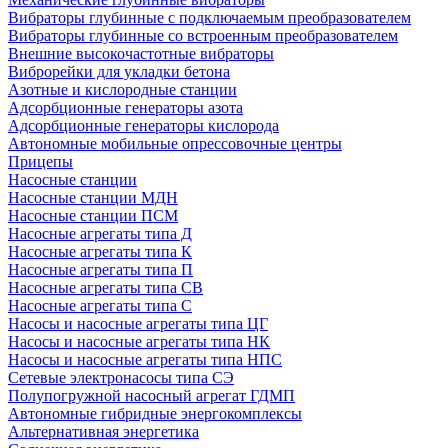
Вибраторы глубинные с подключаемым преобразователем
Вибраторы глубинные со встроенным преобразователем
Внешние высокочастотные вибраторы
Виброрейки для укладки бетона
Азотные и кислородные станции
Адсорбционные генераторы азота
Адсорбционные генераторы кислорода
Автономные мобильные опрессовочные центры
Прицепы
Насосные станции
Насосные станции МДН
Насосные станции ПСМ
Насосные агрегаты типа Д
Насосные агрегаты типа К
Насосные агрегаты типа П
Насосные агрегаты типа СВ
Насосные агрегаты типа С
Насосы и насосные агрегаты типа ЦГ
Насосы и насосные агрегаты типа НК
Насосы и насосные агрегаты типа НПС
Сетевые электронасосы типа СЭ
Полупогружной насосный агрегат ГДМП
Автономные гибридные энергокомплексы
Альтернативная энергетика