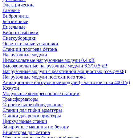
Электрические
Газовые
Виброплиты
Бензиновые
Дизельные
Вибротрамбовки
Снегоуборщики
Осветительные установки
Станции прогрева бетона
Нагрузочные модули
Низковольтные нагрузочные модули 0.4 кВ
Высоковольтные нагрузочные модули 6.3/10.5 кВ
Нагрузочные модули с реактивной мощностью (cos φ=0.8)
Нагрузочные модули постоянного тока
Авиационные нагрузочные модули (с частотой тока 400 Гц)
Кожухи
Модульные компрессорные станции
Трансформаторы
Строительное оборудование
Станки для гибки арматуры
Станки для резки арматуры
Циркулярные станки
Затирочные машины по бетону
Вибраторы для бетона
Механические глубинные вибраторы