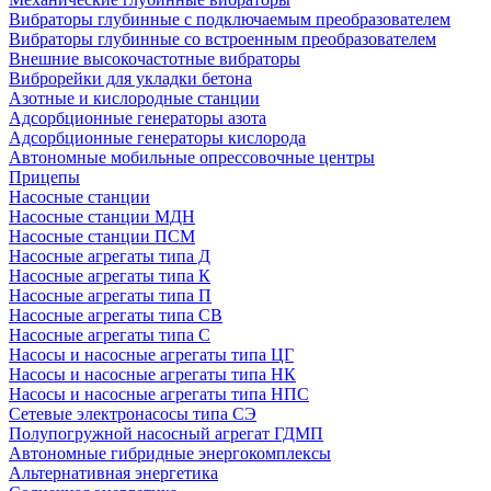
Вибраторы глубинные с подключаемым преобразователем
Вибраторы глубинные со встроенным преобразователем
Внешние высокочастотные вибраторы
Виброрейки для укладки бетона
Азотные и кислородные станции
Адсорбционные генераторы азота
Адсорбционные генераторы кислорода
Автономные мобильные опрессовочные центры
Прицепы
Насосные станции
Насосные станции МДН
Насосные станции ПСМ
Насосные агрегаты типа Д
Насосные агрегаты типа К
Насосные агрегаты типа П
Насосные агрегаты типа СВ
Насосные агрегаты типа С
Насосы и насосные агрегаты типа ЦГ
Насосы и насосные агрегаты типа НК
Насосы и насосные агрегаты типа НПС
Сетевые электронасосы типа СЭ
Полупогружной насосный агрегат ГДМП
Автономные гибридные энергокомплексы
Альтернативная энергетика