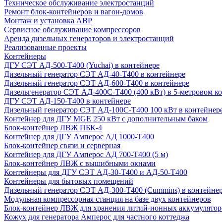
Техническое обслуживание электростанций
Ремонт блок-контейнеров и вагон-домов
Монтаж и установка АВР
Сервисное обслуживание компрессоров
Аренда дизельных генераторов и электростанций
Реализованные проекты
Контейнеры
ДГУ СЭТ АД-500-Т400 (Yuchai) в контейнере
Дизельный генератор СЭТ АД-40-Т400 в контейнере
Дизельный генератор СЭТ АД-600-Т400 в контейнере
Дизельгенератор СЭТ АД-400С-Т400 (400 кВт) в 5-метровом к
ДГУ СЭТ АД-150-Т400 в контейнере
Дизельный генератор СЭТ АД-100С-Т400 100 кВт в контейнер
Контейнер для ДГУ MGE 250 кВт с дополнительным баком
Блок-контейнер ЛВЖ ПБК-4
Контейнер для ДГУ Амперос АД 1000-Т400
Блок-контейнер связи и серверная
Контейнер для ДГУ Амперос АД 700-Т400 (5 м)
Блок-контейнер ЛВЖ с вышибными окнами
Контейнеры для ДГУ СЭТ АД-30-Т400 и АД-50-Т400
Контейнеры для бытовых помещений
Дизельный генератор СЭТ АД-300-Т400 (Cummins) в контейне
Модульная компрессорная станция на базе двух контейнеров
Блок-контейнер ЛВЖ для хранения литий-ионных аккумулятор
Кожух для генератора Амперос для частного коттеджа