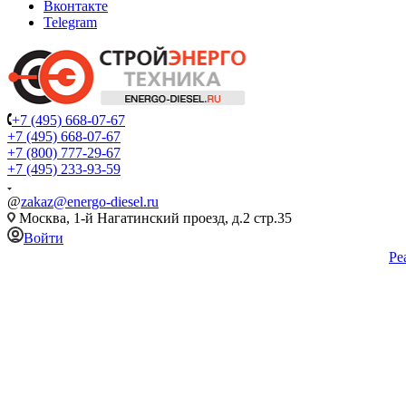
Вконтакте
Telegram
+7 (495) 668-07-67
+7 (495) 668-07-67
+7 (800) 777-29-67
+7 (495) 233-93-59
@
zakaz@energo-diesel.ru
Москва, 1-й Нагатинский проезд, д.2 стр.35
Войти
Ре