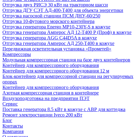
Отгрузка двух РИСЭ 30 кВт на тракторном шасси
Отгрузка ДГУ СЭТ АД-400-Т400 для объекта энергетики
Отгрузка насосной станции ПСМ ДНУ-60/250
Отгрузка 10-футового морского контейнера
Отгрузка генератора Energo MP10-230Y-S в кожухе
Отгрузка генератора Амперос АД 12-Т400 P (Проф) в кожухе
Отгрузка генератора AGG C44D5A в кожухе
Отгрузка генератора Амперос АД 250-Т400 в кожухе
Передвижная осветительная установка «Прометей»
Компрессоры
Модульная компрессорная станция на базе двух контейнеров
Контейнер для компрессорного оборудования
Контейнер для компрессорного оборудования 12 м
Блок-контейнер для компрессорной станции на регулируемых
опорах
Контейнер для компрессорного оборудования
Азотная компрессорная станция в контейнере
Воздухоподготовка на предприятии ПЭТ
Сервис
Поставка генератора 8.5 кВт в кожухе с АВР для коттеджа
Ремонт электростанции Iveco 200 кВт
Блог
Контакты
Компания
О компании