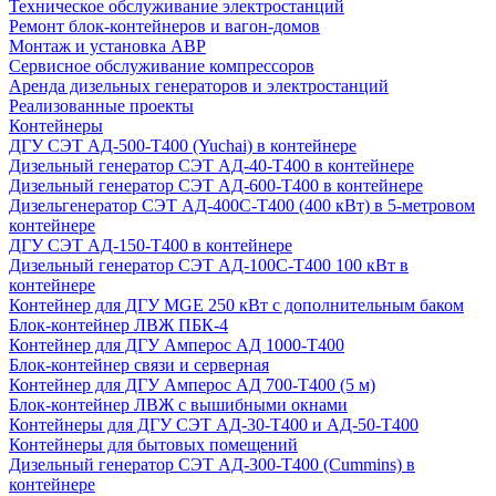
Техническое обслуживание электростанций
Ремонт блок-контейнеров и вагон-домов
Монтаж и установка АВР
Сервисное обслуживание компрессоров
Аренда дизельных генераторов и электростанций
Реализованные проекты
Контейнеры
ДГУ СЭТ АД-500-Т400 (Yuchai) в контейнере
Дизельный генератор СЭТ АД-40-Т400 в контейнере
Дизельный генератор СЭТ АД-600-Т400 в контейнере
Дизельгенератор СЭТ АД-400С-Т400 (400 кВт) в 5-метровом
контейнере
ДГУ СЭТ АД-150-Т400 в контейнере
Дизельный генератор СЭТ АД-100С-Т400 100 кВт в
контейнере
Контейнер для ДГУ MGE 250 кВт с дополнительным баком
Блок-контейнер ЛВЖ ПБК-4
Контейнер для ДГУ Амперос АД 1000-Т400
Блок-контейнер связи и серверная
Контейнер для ДГУ Амперос АД 700-Т400 (5 м)
Блок-контейнер ЛВЖ с вышибными окнами
Контейнеры для ДГУ СЭТ АД-30-Т400 и АД-50-Т400
Контейнеры для бытовых помещений
Дизельный генератор СЭТ АД-300-Т400 (Cummins) в
контейнере