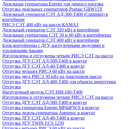
Дизельные генераторы Energo для дачного поселка
Отгрузка дизельных генераторов Pramac GВW15Y
Дизельный генератор СЭТ АД-300-Т400 (Cummins) в
контейнере
РИСЭ СЭТ 400 кВт на шасси КАМАЗ
Дизельный генератор СЭТ 320 кВт в контейнере
Дизельные генераторы СЭТ 30 и 60 кВт в контейнерах
Дизельный генератор СЭТ 400 кВт в контейнере
Блок-контейнеры с ДГУ, нагрузочными модулями и
топливными баками
Изготовлены и отгружены четыре РИСЭ СЭТ на шасси
Отгрузка ДГУ СЭТ АД-500-Т400 в кожухе
Отгрузка ДГУ СЭТ АД-40-Т400 в кожухе
Отгрузка четырех РИСЭ 60 кВт на шасси
Отгрузка двух РИСЭ 30 кВт на тракторном шасси
Отгрузка ДГУ СЭТ АД-400-Т400 для объекта энергетики
Отгрузки
Нагрузочный модуль СЭТ НМ-100-Т400
Изготовлены и отгружены четыре РИСЭ СЭТ на шасси
Отгрузка ДГУ СЭТ АД-500-Т400 в кожухе
Отгрузка генератора Energo MP44FW-S в кожухе
Отгрузка дизель-генератора Амперос в кожухе
Отгрузка ДГУ СЭТ АД-40-Т400 в кожухе
Отгрузка ДГУ TWIN ECS 1250
Отгрузка четырех РИСЭ 60 кВт на шасси