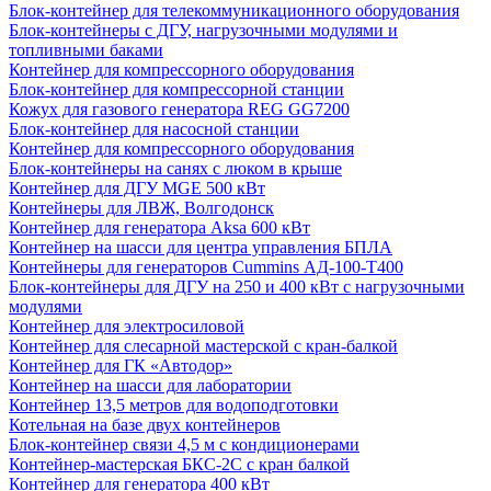
Блок-контейнер для телекоммуникационного оборудования
Блок-контейнеры с ДГУ, нагрузочными модулями и
топливными баками
Контейнер для компрессорного оборудования
Блок-контейнер для компрессорной станции
Кожух для газового генератора REG GG7200
Блок-контейнер для насосной станции
Контейнер для компрессорного оборудования
Блок-контейнеры на санях с люком в крыше
Контейнер для ДГУ MGE 500 кВт
Контейнеры для ЛВЖ, Волгодонск
Контейнер для генератора Aksa 600 кВт
Контейнер на шасси для центра управления БПЛА
Контейнеры для генераторов Cummins АД-100-Т400
Блок-контейнеры для ДГУ на 250 и 400 кВт с нагрузочными
модулями
Контейнер для электросиловой
Контейнер для слесарной мастерской с кран-балкой
Контейнер для ГК «Автодор»
Контейнер на шасси для лаборатории
Контейнер 13,5 метров для водоподготовки
Котельная на базе двух контейнеров
Блок-контейнер связи 4,5 м с кондиционерами
Контейнер-мастерская БКС-2С с кран балкой
Контейнер для генератора 400 кВт