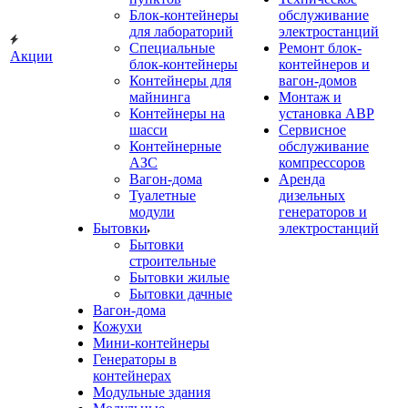
Блок-контейнеры
обслуживание
для лабораторий
электростанций
Специальные
Ремонт блок-
Акции
блок-контейнеры
контейнеров и
Контейнеры для
вагон-домов
майнинга
Монтаж и
Контейнеры на
установка АВР
шасси
Сервисное
Контейнерные
обслуживание
АЗС
компрессоров
Вагон-дома
Аренда
Туалетные
дизельных
модули
генераторов и
Бытовки
электростанций
Бытовки
строительные
Бытовки жилые
Бытовки дачные
Вагон-дома
Кожухи
Мини-контейнеры
Генераторы в
контейнерах
Модульные здания