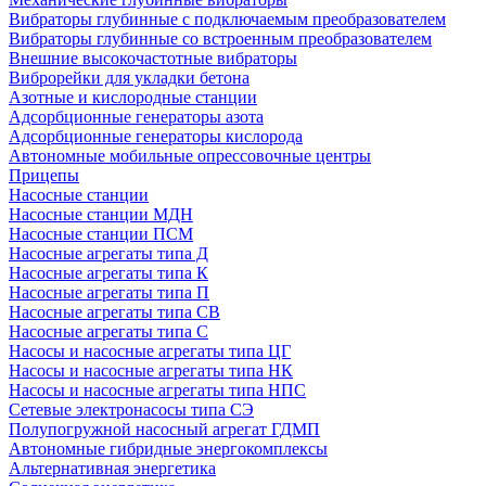
Вибраторы глубинные с подключаемым преобразователем
Вибраторы глубинные со встроенным преобразователем
Внешние высокочастотные вибраторы
Виброрейки для укладки бетона
Азотные и кислородные станции
Адсорбционные генераторы азота
Адсорбционные генераторы кислорода
Автономные мобильные опрессовочные центры
Прицепы
Насосные станции
Насосные станции МДН
Насосные станции ПСМ
Насосные агрегаты типа Д
Насосные агрегаты типа К
Насосные агрегаты типа П
Насосные агрегаты типа СВ
Насосные агрегаты типа С
Насосы и насосные агрегаты типа ЦГ
Насосы и насосные агрегаты типа НК
Насосы и насосные агрегаты типа НПС
Сетевые электронасосы типа СЭ
Полупогружной насосный агрегат ГДМП
Автономные гибридные энергокомплексы
Альтернативная энергетика