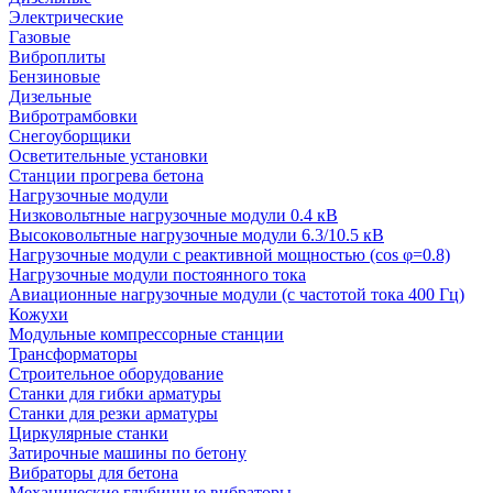
Электрические
Газовые
Виброплиты
Бензиновые
Дизельные
Вибротрамбовки
Снегоуборщики
Осветительные установки
Станции прогрева бетона
Нагрузочные модули
Низковольтные нагрузочные модули 0.4 кВ
Высоковольтные нагрузочные модули 6.3/10.5 кВ
Нагрузочные модули с реактивной мощностью (cos φ=0.8)
Нагрузочные модули постоянного тока
Авиационные нагрузочные модули (с частотой тока 400 Гц)
Кожухи
Модульные компрессорные станции
Трансформаторы
Строительное оборудование
Станки для гибки арматуры
Станки для резки арматуры
Циркулярные станки
Затирочные машины по бетону
Вибраторы для бетона
Механические глубинные вибраторы