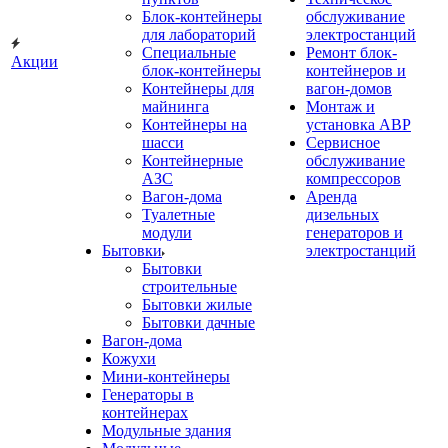
Блок-контейнеры
обслуживание
для лабораторий
электростанций
Специальные
Ремонт блок-
Акции
блок-контейнеры
контейнеров и
Контейнеры для
вагон-домов
майнинга
Монтаж и
Контейнеры на
установка АВР
шасси
Сервисное
Контейнерные
обслуживание
АЗС
компрессоров
Вагон-дома
Аренда
Туалетные
дизельных
модули
генераторов и
Бытовки
электростанций
Бытовки
строительные
Бытовки жилые
Бытовки дачные
Вагон-дома
Кожухи
Мини-контейнеры
Генераторы в
контейнерах
Модульные здания