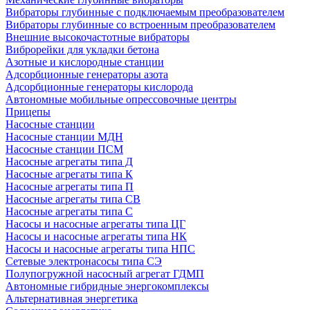
Вибраторы глубинные с подключаемым преобразователем
Вибраторы глубинные со встроенным преобразователем
Внешние высокочастотные вибраторы
Виброрейки для укладки бетона
Азотные и кислородные станции
Адсорбционные генераторы азота
Адсорбционные генераторы кислорода
Автономные мобильные опрессовочные центры
Прицепы
Насосные станции
Насосные станции МДН
Насосные станции ПСМ
Насосные агрегаты типа Д
Насосные агрегаты типа К
Насосные агрегаты типа П
Насосные агрегаты типа СВ
Насосные агрегаты типа С
Насосы и насосные агрегаты типа ЦГ
Насосы и насосные агрегаты типа НК
Насосы и насосные агрегаты типа НПС
Сетевые электронасосы типа СЭ
Полупогружной насосный агрегат ГДМП
Автономные гибридные энергокомплексы
Альтернативная энергетика