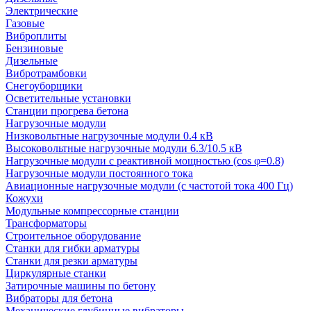
Электрические
Газовые
Виброплиты
Бензиновые
Дизельные
Вибротрамбовки
Снегоуборщики
Осветительные установки
Станции прогрева бетона
Нагрузочные модули
Низковольтные нагрузочные модули 0.4 кВ
Высоковольтные нагрузочные модули 6.3/10.5 кВ
Нагрузочные модули с реактивной мощностью (cos φ=0.8)
Нагрузочные модули постоянного тока
Авиационные нагрузочные модули (с частотой тока 400 Гц)
Кожухи
Модульные компрессорные станции
Трансформаторы
Строительное оборудование
Станки для гибки арматуры
Станки для резки арматуры
Циркулярные станки
Затирочные машины по бетону
Вибраторы для бетона
Механические глубинные вибраторы