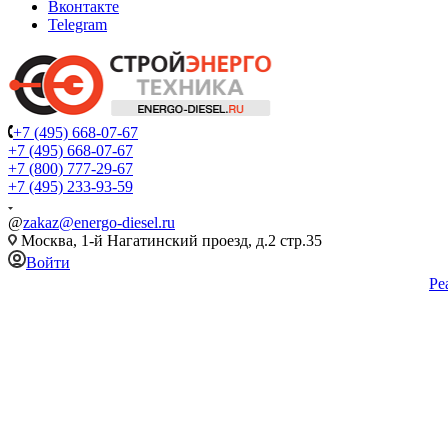
Вконтакте
Telegram
+7 (495) 668-07-67
+7 (495) 668-07-67
+7 (800) 777-29-67
+7 (495) 233-93-59
@
zakaz@energo-diesel.ru
Москва, 1-й Нагатинский проезд, д.2 стр.35
Войти
Ре