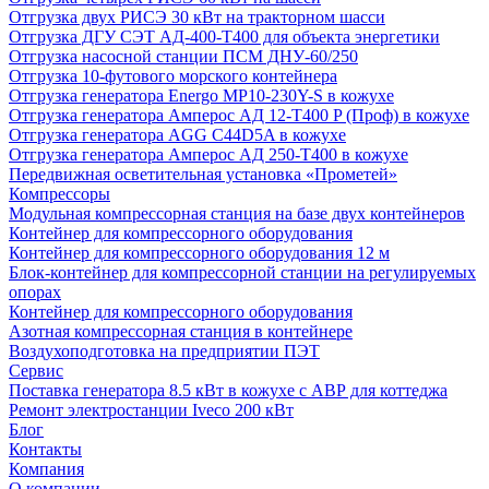
Отгрузка двух РИСЭ 30 кВт на тракторном шасси
Отгрузка ДГУ СЭТ АД-400-Т400 для объекта энергетики
Отгрузка насосной станции ПСМ ДНУ-60/250
Отгрузка 10-футового морского контейнера
Отгрузка генератора Energo MP10-230Y-S в кожухе
Отгрузка генератора Амперос АД 12-Т400 P (Проф) в кожухе
Отгрузка генератора AGG C44D5A в кожухе
Отгрузка генератора Амперос АД 250-Т400 в кожухе
Передвижная осветительная установка «Прометей»
Компрессоры
Модульная компрессорная станция на базе двух контейнеров
Контейнер для компрессорного оборудования
Контейнер для компрессорного оборудования 12 м
Блок-контейнер для компрессорной станции на регулируемых
опорах
Контейнер для компрессорного оборудования
Азотная компрессорная станция в контейнере
Воздухоподготовка на предприятии ПЭТ
Сервис
Поставка генератора 8.5 кВт в кожухе с АВР для коттеджа
Ремонт электростанции Iveco 200 кВт
Блог
Контакты
Компания
О компании