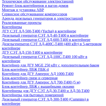
Техническое обслуживание электростанций
Ремонт блок-контейнеров и вагон-домов
Монтаж и установка АВР
Сервисное обслуживание компрессоров
Аренда дизельных генераторов и электростанций
Реализованные проекты
Контейнеры
ДГУ СЭТ АД-500-Т400 (Yuchai) в контейнере
Дизельный генератор СЭТ АД-40-Т400 в контейнере
Дизельный генератор СЭТ АД-600-Т400 в контейнере
Дизельгенератор СЭТ АД-400С-Т400 (400 кВт) в 5-метровом
контейнере
ДГУ СЭТ АД-150-Т400 в контейнере
Дизельный генератор СЭТ АД-100С-Т400 100 кВт в
контейнере
Контейнер для ДГУ MGE 250 кВт с дополнительным баком
Блок-контейнер ЛВЖ ПБК-4
Контейнер для ДГУ Амперос АД 1000-Т400
Блок-контейнер связи и серверная
Контейнер для ДГУ Амперос АД 700-Т400 (5 м)
Блок-контейнер ЛВЖ с вышибными окнами
Контейнеры для ДГУ СЭТ АД-30-Т400 и АД-50-Т400
Контейнеры для бытовых помещений
Дизельный генератор СЭТ АД-300-Т400 (Cummins) в
контейнере