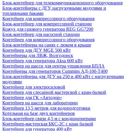
Блок-контейнер для телекоммуникационного оборудования
Блок-контейнеры с ДГУ, нагрузочными модулями и
топливными баками
Контейнер для компрессорного оборудования
Блок-контейнер для компрессорной станции
Кожух для газового генератора REG GG7200
Блок-контейнер для насосной станции
Контейнер для компрессорного оборудования
Блок-контейнеры на санях с люком в крыше
Контейнер для ДГУ MGE 500 кВт
Контейнеры для ЛВЖ, Волгодонск
Контейнер для генератора Aksa 600 кВт
Контейнер на шасси для центра управления БПЛА
Контейнеры для генераторов Cummins АД-100-Т400
Блок-контейнеры для ДГУ на 250 и 400 кВт с нагрузочными
модулями
Контейнер для электросиловой
Контейнер для слесарной мастерской с кран-балкой
Контейнер для ГК «Автодор»
Контейнер на шасси для лаборатории
Контейнер 13,5 метров для водоподготовки
Котельная на базе двух контейнеров
Блок-контейнер связи 4,5 м с кондиционерами
Контейнер-мастерская БКС-2С с кран балкой
Контейнер для генератора 400 кВт