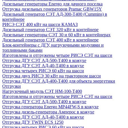
Дизельные генераторы Energo для дачного поселка
Отгрузка дизельных генераторов Pramac GВW15Y
Дизельный генератор СЭТ АД-300-Т400 (Cummins) в
контейнере
РИСЭ СЭТ 400 кВт на шасси КАМАЗ
Дизельный генератор СЭТ 320 кВт в контейнере
Дизельные генераторы СЭТ 30 и 60 кВт в контейнерах
Дизельный генератор СЭТ 400 кВт в контейнере
Блок-контейнеры с ДГУ, нагрузочными модулями и
топливными баками
Изготовлены и отгружены четыре РИСЭ СЭТ на шасси
Отгрузка ДГУ СЭТ АД-500-Т400 в кожухе
Отгрузка ДГУ СЭТ АД-40-Т400 в кожухе
Отгрузка четырех РИСЭ 60 кВт на шасси
Отгрузка двух РИСЭ 30 кВт на тракторном шасси
Отгрузка ДГУ СЭТ АД-400-Т400 для объекта энергетики
Отгрузки
Нагрузочный модуль СЭТ НМ-100-Т400
Изготовлены и отгружены четыре РИСЭ СЭТ на шасси
Отгрузка ДГУ СЭТ АД-500-Т400 в кожухе
Отгрузка генератора Energo MP44FW-S в кожухе
Отгрузка дизель-генератора Амперос в кожухе
Отгрузка ДГУ СЭТ АД-40-Т400 в кожухе
Отгрузка ДГУ TWIN ECS 1250
Отгрузка четырех РИСЭ 60 кВт на шасси