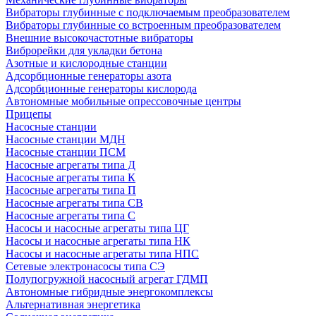
Вибраторы глубинные с подключаемым преобразователем
Вибраторы глубинные со встроенным преобразователем
Внешние высокочастотные вибраторы
Виброрейки для укладки бетона
Азотные и кислородные станции
Адсорбционные генераторы азота
Адсорбционные генераторы кислорода
Автономные мобильные опрессовочные центры
Прицепы
Насосные станции
Насосные станции МДН
Насосные станции ПСМ
Насосные агрегаты типа Д
Насосные агрегаты типа К
Насосные агрегаты типа П
Насосные агрегаты типа СВ
Насосные агрегаты типа С
Насосы и насосные агрегаты типа ЦГ
Насосы и насосные агрегаты типа НК
Насосы и насосные агрегаты типа НПС
Сетевые электронасосы типа СЭ
Полупогружной насосный агрегат ГДМП
Автономные гибридные энергокомплексы
Альтернативная энергетика