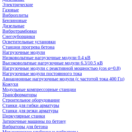
Электрические
Газовые
Виброплиты
Бензиновые
Дизельные
Вибротрамбовки
Снегоуборщики
Осветительные установки
Станции прогрева бетона
Нагрузочные модули
Низковольтные нагрузочные модули 0.4 кВ
Высоковольтные нагрузочные модули 6.3/10.5 кВ
Нагрузочные модули с реактивной мощностью (cos φ=0.8)
Нагрузочные модули постоянного тока
Авиационные нагрузочные модули (с частотой тока 400 Гц)
Кожухи
Модульные компрессорные станции
Трансформаторы
Строительное оборудование
Станки для гибки арматуры
Станки для резки арматуры
Циркулярные станки
Затирочные машины по бетону
Вибраторы для бетона
Механические глубинные вибраторы