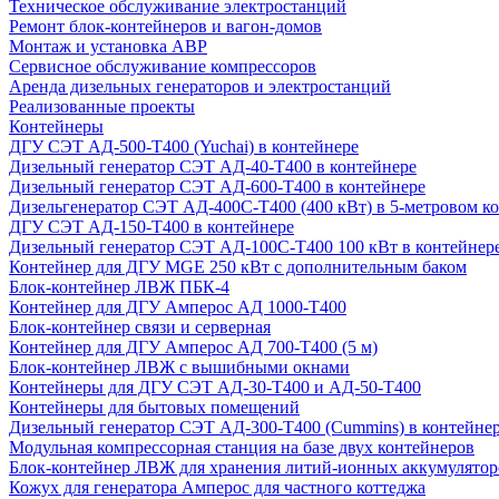
Техническое обслуживание электростанций
Ремонт блок-контейнеров и вагон-домов
Монтаж и установка АВР
Сервисное обслуживание компрессоров
Аренда дизельных генераторов и электростанций
Реализованные проекты
Контейнеры
ДГУ СЭТ АД-500-Т400 (Yuchai) в контейнере
Дизельный генератор СЭТ АД-40-Т400 в контейнере
Дизельный генератор СЭТ АД-600-Т400 в контейнере
Дизельгенератор СЭТ АД-400С-Т400 (400 кВт) в 5-метровом к
ДГУ СЭТ АД-150-Т400 в контейнере
Дизельный генератор СЭТ АД-100С-Т400 100 кВт в контейнер
Контейнер для ДГУ MGE 250 кВт с дополнительным баком
Блок-контейнер ЛВЖ ПБК-4
Контейнер для ДГУ Амперос АД 1000-Т400
Блок-контейнер связи и серверная
Контейнер для ДГУ Амперос АД 700-Т400 (5 м)
Блок-контейнер ЛВЖ с вышибными окнами
Контейнеры для ДГУ СЭТ АД-30-Т400 и АД-50-Т400
Контейнеры для бытовых помещений
Дизельный генератор СЭТ АД-300-Т400 (Cummins) в контейне
Модульная компрессорная станция на базе двух контейнеров
Блок-контейнер ЛВЖ для хранения литий-ионных аккумулятор
Кожух для генератора Амперос для частного коттеджа