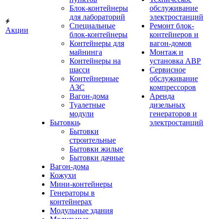
Блок-контейнеры
обслуживание
для лабораторий
электростанций
Специальные
Ремонт блок-
Акции
блок-контейнеры
контейнеров и
Контейнеры для
вагон-домов
майнинга
Монтаж и
Контейнеры на
установка АВР
шасси
Сервисное
Контейнерные
обслуживание
АЗС
компрессоров
Вагон-дома
Аренда
Туалетные
дизельных
модули
генераторов и
Бытовки
электростанций
Бытовки
строительные
Бытовки жилые
Бытовки дачные
Вагон-дома
Кожухи
Мини-контейнеры
Генераторы в
контейнерах
Модульные здания