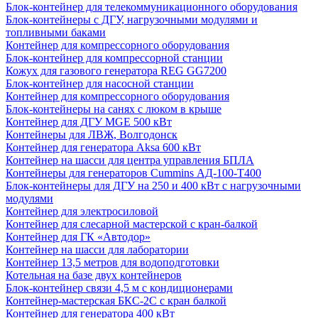
Блок-контейнер для телекоммуникационного оборудования
Блок-контейнеры с ДГУ, нагрузочными модулями и
топливными баками
Контейнер для компрессорного оборудования
Блок-контейнер для компрессорной станции
Кожух для газового генератора REG GG7200
Блок-контейнер для насосной станции
Контейнер для компрессорного оборудования
Блок-контейнеры на санях с люком в крыше
Контейнер для ДГУ MGE 500 кВт
Контейнеры для ЛВЖ, Волгодонск
Контейнер для генератора Aksa 600 кВт
Контейнер на шасси для центра управления БПЛА
Контейнеры для генераторов Cummins АД-100-Т400
Блок-контейнеры для ДГУ на 250 и 400 кВт с нагрузочными
модулями
Контейнер для электросиловой
Контейнер для слесарной мастерской с кран-балкой
Контейнер для ГК «Автодор»
Контейнер на шасси для лаборатории
Контейнер 13,5 метров для водоподготовки
Котельная на базе двух контейнеров
Блок-контейнер связи 4,5 м с кондиционерами
Контейнер-мастерская БКС-2С с кран балкой
Контейнер для генератора 400 кВт