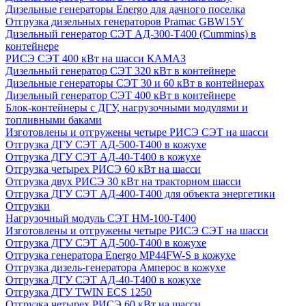
Дизельные генераторы Energo для дачного поселка
Отгрузка дизельных генераторов Pramac GВW15Y
Дизельный генератор СЭТ АД-300-Т400 (Cummins) в
контейнере
РИСЭ СЭТ 400 кВт на шасси КАМАЗ
Дизельный генератор СЭТ 320 кВт в контейнере
Дизельные генераторы СЭТ 30 и 60 кВт в контейнерах
Дизельный генератор СЭТ 400 кВт в контейнере
Блок-контейнеры с ДГУ, нагрузочными модулями и
топливными баками
Изготовлены и отгружены четыре РИСЭ СЭТ на шасси
Отгрузка ДГУ СЭТ АД-500-Т400 в кожухе
Отгрузка ДГУ СЭТ АД-40-Т400 в кожухе
Отгрузка четырех РИСЭ 60 кВт на шасси
Отгрузка двух РИСЭ 30 кВт на тракторном шасси
Отгрузка ДГУ СЭТ АД-400-Т400 для объекта энергетики
Отгрузки
Нагрузочный модуль СЭТ НМ-100-Т400
Изготовлены и отгружены четыре РИСЭ СЭТ на шасси
Отгрузка ДГУ СЭТ АД-500-Т400 в кожухе
Отгрузка генератора Energo MP44FW-S в кожухе
Отгрузка дизель-генератора Амперос в кожухе
Отгрузка ДГУ СЭТ АД-40-Т400 в кожухе
Отгрузка ДГУ TWIN ECS 1250
Отгрузка четырех РИСЭ 60 кВт на шасси