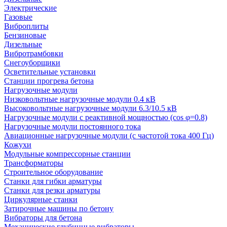
Электрические
Газовые
Виброплиты
Бензиновые
Дизельные
Вибротрамбовки
Снегоуборщики
Осветительные установки
Станции прогрева бетона
Нагрузочные модули
Низковольтные нагрузочные модули 0.4 кВ
Высоковольтные нагрузочные модули 6.3/10.5 кВ
Нагрузочные модули с реактивной мощностью (cos φ=0.8)
Нагрузочные модули постоянного тока
Авиационные нагрузочные модули (с частотой тока 400 Гц)
Кожухи
Модульные компрессорные станции
Трансформаторы
Строительное оборудование
Станки для гибки арматуры
Станки для резки арматуры
Циркулярные станки
Затирочные машины по бетону
Вибраторы для бетона
Механические глубинные вибраторы