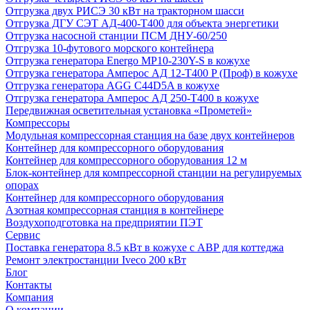
Отгрузка двух РИСЭ 30 кВт на тракторном шасси
Отгрузка ДГУ СЭТ АД-400-Т400 для объекта энергетики
Отгрузка насосной станции ПСМ ДНУ-60/250
Отгрузка 10-футового морского контейнера
Отгрузка генератора Energo MP10-230Y-S в кожухе
Отгрузка генератора Амперос АД 12-Т400 P (Проф) в кожухе
Отгрузка генератора AGG C44D5A в кожухе
Отгрузка генератора Амперос АД 250-Т400 в кожухе
Передвижная осветительная установка «Прометей»
Компрессоры
Модульная компрессорная станция на базе двух контейнеров
Контейнер для компрессорного оборудования
Контейнер для компрессорного оборудования 12 м
Блок-контейнер для компрессорной станции на регулируемых
опорах
Контейнер для компрессорного оборудования
Азотная компрессорная станция в контейнере
Воздухоподготовка на предприятии ПЭТ
Сервис
Поставка генератора 8.5 кВт в кожухе с АВР для коттеджа
Ремонт электростанции Iveco 200 кВт
Блог
Контакты
Компания
О компании