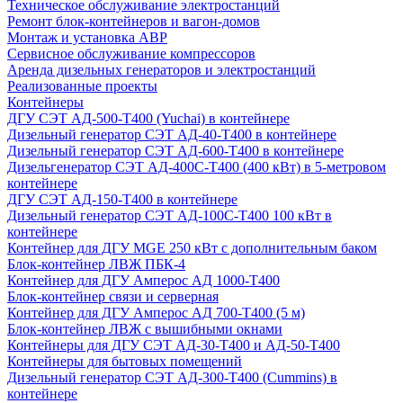
Техническое обслуживание электростанций
Ремонт блок-контейнеров и вагон-домов
Монтаж и установка АВР
Сервисное обслуживание компрессоров
Аренда дизельных генераторов и электростанций
Реализованные проекты
Контейнеры
ДГУ СЭТ АД-500-Т400 (Yuchai) в контейнере
Дизельный генератор СЭТ АД-40-Т400 в контейнере
Дизельный генератор СЭТ АД-600-Т400 в контейнере
Дизельгенератор СЭТ АД-400С-Т400 (400 кВт) в 5-метровом
контейнере
ДГУ СЭТ АД-150-Т400 в контейнере
Дизельный генератор СЭТ АД-100С-Т400 100 кВт в
контейнере
Контейнер для ДГУ MGE 250 кВт с дополнительным баком
Блок-контейнер ЛВЖ ПБК-4
Контейнер для ДГУ Амперос АД 1000-Т400
Блок-контейнер связи и серверная
Контейнер для ДГУ Амперос АД 700-Т400 (5 м)
Блок-контейнер ЛВЖ с вышибными окнами
Контейнеры для ДГУ СЭТ АД-30-Т400 и АД-50-Т400
Контейнеры для бытовых помещений
Дизельный генератор СЭТ АД-300-Т400 (Cummins) в
контейнере