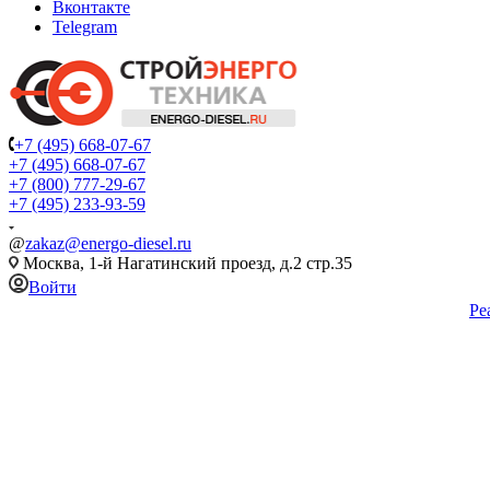
Вконтакте
Telegram
+7 (495) 668-07-67
+7 (495) 668-07-67
+7 (800) 777-29-67
+7 (495) 233-93-59
@
zakaz@energo-diesel.ru
Москва, 1-й Нагатинский проезд, д.2 стр.35
Войти
Ре