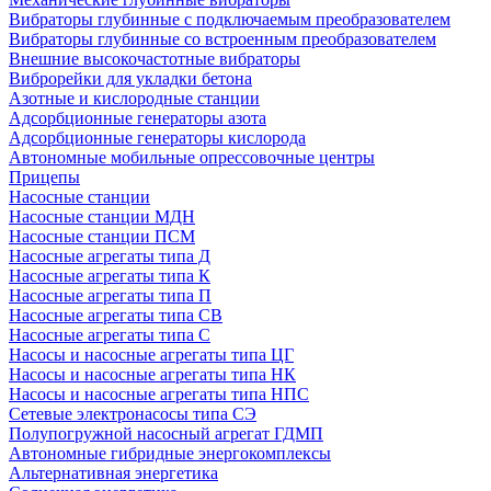
Вибраторы глубинные с подключаемым преобразователем
Вибраторы глубинные со встроенным преобразователем
Внешние высокочастотные вибраторы
Виброрейки для укладки бетона
Азотные и кислородные станции
Адсорбционные генераторы азота
Адсорбционные генераторы кислорода
Автономные мобильные опрессовочные центры
Прицепы
Насосные станции
Насосные станции МДН
Насосные станции ПСМ
Насосные агрегаты типа Д
Насосные агрегаты типа К
Насосные агрегаты типа П
Насосные агрегаты типа СВ
Насосные агрегаты типа С
Насосы и насосные агрегаты типа ЦГ
Насосы и насосные агрегаты типа НК
Насосы и насосные агрегаты типа НПС
Сетевые электронасосы типа СЭ
Полупогружной насосный агрегат ГДМП
Автономные гибридные энергокомплексы
Альтернативная энергетика