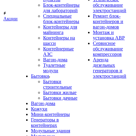
Блок-контейнеры
обслуживание
для лабораторий
электростанций
Специальные
Ремонт блок-
Акции
блок-контейнеры
контейнеров и
Контейнеры для
вагон-домов
майнинга
Монтаж и
Контейнеры на
установка АВР
шасси
Сервисное
Контейнерные
обслуживание
АЗС
компрессоров
Вагон-дома
Аренда
Туалетные
дизельных
модули
генераторов и
Бытовки
электростанций
Бытовки
строительные
Бытовки жилые
Бытовки дачные
Вагон-дома
Кожухи
Мини-контейнеры
Генераторы в
контейнерах
Модульные здания