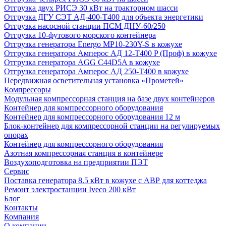
Отгрузка двух РИСЭ 30 кВт на тракторном шасси
Отгрузка ДГУ СЭТ АД-400-Т400 для объекта энергетики
Отгрузка насосной станции ПСМ ДНУ-60/250
Отгрузка 10-футового морского контейнера
Отгрузка генератора Energo MP10-230Y-S в кожухе
Отгрузка генератора Амперос АД 12-Т400 P (Проф) в кожухе
Отгрузка генератора AGG C44D5A в кожухе
Отгрузка генератора Амперос АД 250-Т400 в кожухе
Передвижная осветительная установка «Прометей»
Компрессоры
Модульная компрессорная станция на базе двух контейнеров
Контейнер для компрессорного оборудования
Контейнер для компрессорного оборудования 12 м
Блок-контейнер для компрессорной станции на регулируемых
опорах
Контейнер для компрессорного оборудования
Азотная компрессорная станция в контейнере
Воздухоподготовка на предприятии ПЭТ
Сервис
Поставка генератора 8.5 кВт в кожухе с АВР для коттеджа
Ремонт электростанции Iveco 200 кВт
Блог
Контакты
Компания
О компании