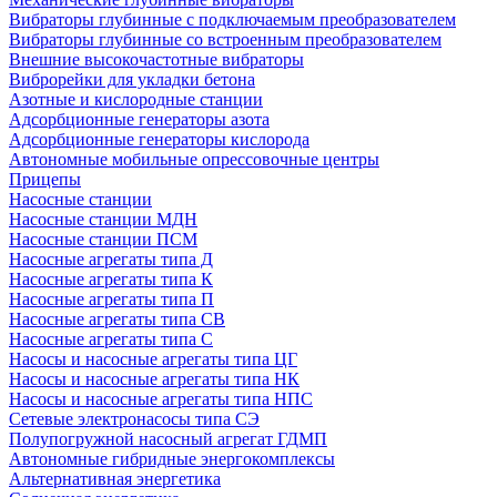
Вибраторы глубинные с подключаемым преобразователем
Вибраторы глубинные со встроенным преобразователем
Внешние высокочастотные вибраторы
Виброрейки для укладки бетона
Азотные и кислородные станции
Адсорбционные генераторы азота
Адсорбционные генераторы кислорода
Автономные мобильные опрессовочные центры
Прицепы
Насосные станции
Насосные станции МДН
Насосные станции ПСМ
Насосные агрегаты типа Д
Насосные агрегаты типа К
Насосные агрегаты типа П
Насосные агрегаты типа СВ
Насосные агрегаты типа С
Насосы и насосные агрегаты типа ЦГ
Насосы и насосные агрегаты типа НК
Насосы и насосные агрегаты типа НПС
Сетевые электронасосы типа СЭ
Полупогружной насосный агрегат ГДМП
Автономные гибридные энергокомплексы
Альтернативная энергетика