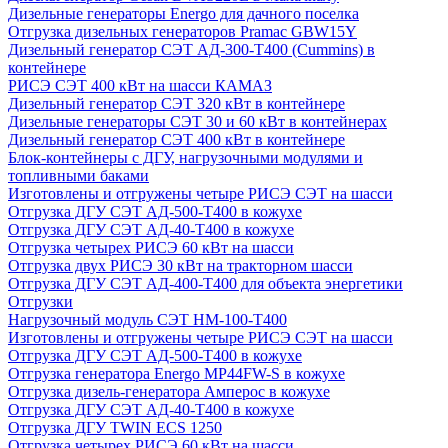
Дизельные генераторы Energo для дачного поселка
Отгрузка дизельных генераторов Pramac GВW15Y
Дизельный генератор СЭТ АД-300-Т400 (Cummins) в
контейнере
РИСЭ СЭТ 400 кВт на шасси КАМАЗ
Дизельный генератор СЭТ 320 кВт в контейнере
Дизельные генераторы СЭТ 30 и 60 кВт в контейнерах
Дизельный генератор СЭТ 400 кВт в контейнере
Блок-контейнеры с ДГУ, нагрузочными модулями и
топливными баками
Изготовлены и отгружены четыре РИСЭ СЭТ на шасси
Отгрузка ДГУ СЭТ АД-500-Т400 в кожухе
Отгрузка ДГУ СЭТ АД-40-Т400 в кожухе
Отгрузка четырех РИСЭ 60 кВт на шасси
Отгрузка двух РИСЭ 30 кВт на тракторном шасси
Отгрузка ДГУ СЭТ АД-400-Т400 для объекта энергетики
Отгрузки
Нагрузочный модуль СЭТ НМ-100-Т400
Изготовлены и отгружены четыре РИСЭ СЭТ на шасси
Отгрузка ДГУ СЭТ АД-500-Т400 в кожухе
Отгрузка генератора Energo MP44FW-S в кожухе
Отгрузка дизель-генератора Амперос в кожухе
Отгрузка ДГУ СЭТ АД-40-Т400 в кожухе
Отгрузка ДГУ TWIN ECS 1250
Отгрузка четырех РИСЭ 60 кВт на шасси