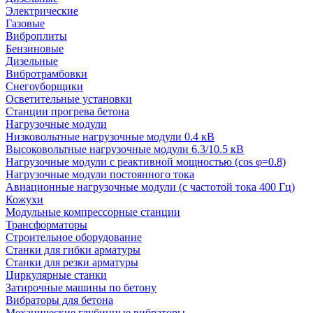
Электрические
Газовые
Виброплиты
Бензиновые
Дизельные
Вибротрамбовки
Снегоуборщики
Осветительные установки
Станции прогрева бетона
Нагрузочные модули
Низковольтные нагрузочные модули 0.4 кВ
Высоковольтные нагрузочные модули 6.3/10.5 кВ
Нагрузочные модули с реактивной мощностью (cos φ=0.8)
Нагрузочные модули постоянного тока
Авиационные нагрузочные модули (с частотой тока 400 Гц)
Кожухи
Модульные компрессорные станции
Трансформаторы
Строительное оборудование
Станки для гибки арматуры
Станки для резки арматуры
Циркулярные станки
Затирочные машины по бетону
Вибраторы для бетона
Механические глубинные вибраторы