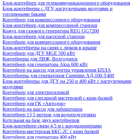
Блок-контейнер для телекоммуникационного оборудования
Блок-контейнеры с ДГУ, нагрузочными модулями и
топливными баками
Контейнер для компрессорного оборудования
Блок-контейнер для компрессорной станции
Кожух для газового генератора REG GG7200
Блок-контейнер для насосной станции
Контейнер для компрессорного оборудования
Блок-контейнеры на санях с люком в крыше
Контейнер для ДГУ MGE 500 кВт
Контейнеры для ЛВЖ, Волгодонск
Контейнер для генератора Aksa 600 кВт
Контейнер на шасси для центра управления БПЛА
Контейнеры для генераторов Cummins АД-100-Т400
Блок-контейнеры для ДГУ на 250 и 400 кВт с нагрузочными
модулями
Контейнер для электросиловой
Контейнер для слесарной мастерской с кран-балкой
Контейнер для ГК «Автодор»
Контейнер на шасси для лаборатории
Контейнер 13,5 метров для водоподготовки
Котельная на базе двух контейнеров
Блок-контейнер связи 4,5 м с кондиционерами
Контейнер-мастерская БКС-2С с кран балкой
Контейнер для генератора 400 кВт