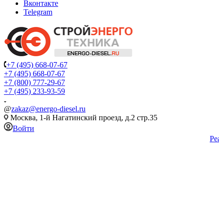
Вконтакте
Telegram
+7 (495) 668-07-67
+7 (495) 668-07-67
+7 (800) 777-29-67
+7 (495) 233-93-59
@
zakaz@energo-diesel.ru
Москва, 1-й Нагатинский проезд, д.2 стр.35
Войти
Ре