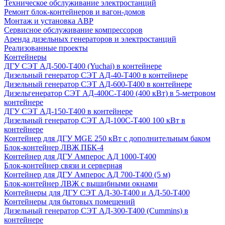
Техническое обслуживание электростанций
Ремонт блок-контейнеров и вагон-домов
Монтаж и установка АВР
Сервисное обслуживание компрессоров
Аренда дизельных генераторов и электростанций
Реализованные проекты
Контейнеры
ДГУ СЭТ АД-500-Т400 (Yuchai) в контейнере
Дизельный генератор СЭТ АД-40-Т400 в контейнере
Дизельный генератор СЭТ АД-600-Т400 в контейнере
Дизельгенератор СЭТ АД-400С-Т400 (400 кВт) в 5-метровом
контейнере
ДГУ СЭТ АД-150-Т400 в контейнере
Дизельный генератор СЭТ АД-100С-Т400 100 кВт в
контейнере
Контейнер для ДГУ MGE 250 кВт с дополнительным баком
Блок-контейнер ЛВЖ ПБК-4
Контейнер для ДГУ Амперос АД 1000-Т400
Блок-контейнер связи и серверная
Контейнер для ДГУ Амперос АД 700-Т400 (5 м)
Блок-контейнер ЛВЖ с вышибными окнами
Контейнеры для ДГУ СЭТ АД-30-Т400 и АД-50-Т400
Контейнеры для бытовых помещений
Дизельный генератор СЭТ АД-300-Т400 (Cummins) в
контейнере