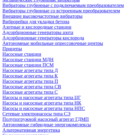
Вибраторы глубинные с подключаемым преобразователем
Вибраторы глубинные со встроенным преобразователем
Внешние высокочастотные вибраторы
Виброрейки для укладки бетона
Азотные и кислородные станции
Адсорбционные генераторы азота
Адсорбционные генераторы кислорода
Автономные мобильные опрессовочные центры
Прицепы
Насосные станции
Насосные станции МДН
Насосные станции ПСМ
Насосные агрегаты типа Д
Насосные агрегаты типа К
Насосные агрегаты типа П
Насосные агрегаты типа СВ
Насосные агрегаты типа С
Насосы и насосные агрегаты типа ЦГ
Насосы и насосные агрегаты типа НК
Насосы и насосные агрегаты типа НПС
Сетевые электронасосы типа СЭ
Полупогружной насосный агрегат ГДМП
Автономные гибридные энергокомплексы
Альтернативная энергетика