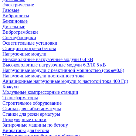
Электрические
Газовые
Виброплиты
Бензиновые
Дизельные
Вибротрамбовки
Снегоуборщики
Осветительные установки
Станции прогрева бетона
Нагрузочные модули
Низковольтные нагрузочные модули 0.4 кВ
Высоковольтные нагрузочные модули 6.3/10.5 кВ
Нагрузочные модули с реактивной мощностью (cos φ=0.8)
Нагрузочные модули постоянного тока
Авиационные нагрузочные модули (с частотой тока 400 Гц)
Кожухи
Модульные компрессорные станции
Трансформаторы
Строительное оборудование
Станки для гибки арматуры
Станки для резки арматуры
Циркулярные станки
Затирочные машины по бетону
Вибраторы для бетона
Механические глубинные вибраторы