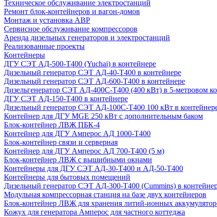
Техническое обслуживание электростанций
Ремонт блок-контейнеров и вагон-домов
Монтаж и установка АВР
Сервисное обслуживание компрессоров
Аренда дизельных генераторов и электростанций
Реализованные проекты
Контейнеры
ДГУ СЭТ АД-500-Т400 (Yuchai) в контейнере
Дизельный генератор СЭТ АД-40-Т400 в контейнере
Дизельный генератор СЭТ АД-600-Т400 в контейнере
Дизельгенератор СЭТ АД-400С-Т400 (400 кВт) в 5-метровом к
ДГУ СЭТ АД-150-Т400 в контейнере
Дизельный генератор СЭТ АД-100С-Т400 100 кВт в контейнер
Контейнер для ДГУ MGE 250 кВт с дополнительным баком
Блок-контейнер ЛВЖ ПБК-4
Контейнер для ДГУ Амперос АД 1000-Т400
Блок-контейнер связи и серверная
Контейнер для ДГУ Амперос АД 700-Т400 (5 м)
Блок-контейнер ЛВЖ с вышибными окнами
Контейнеры для ДГУ СЭТ АД-30-Т400 и АД-50-Т400
Контейнеры для бытовых помещений
Дизельный генератор СЭТ АД-300-Т400 (Cummins) в контейне
Модульная компрессорная станция на базе двух контейнеров
Блок-контейнер ЛВЖ для хранения литий-ионных аккумулятор
Кожух для генератора Амперос для частного коттеджа