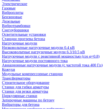
Электрические
Газовые
Виброплиты
Бензиновые
Дизельные
Вибротрамбовки
Снегоуборщики
Осветительные установки
Станции прогрева бетона
Нагрузочные модули
Низковольтные нагрузочные модули 0.4 кВ
Высоковольтные нагрузочные модули 6.3/10.5 кВ
Нагрузочные модули с реактивной мощностью (cos φ=0.8)
Нагрузочные модули постоянного тока
Авиационные нагрузочные модули (с частотой тока 400 Гц)
Кожухи
Модульные компрессорные станции
Трансформаторы
Строительное оборудование
Станки для гибки арматуры
Станки для резки арматуры
Циркулярные станки
Затирочные машины по бетону
Вибраторы для бетона
Механические глубинные вибраторы