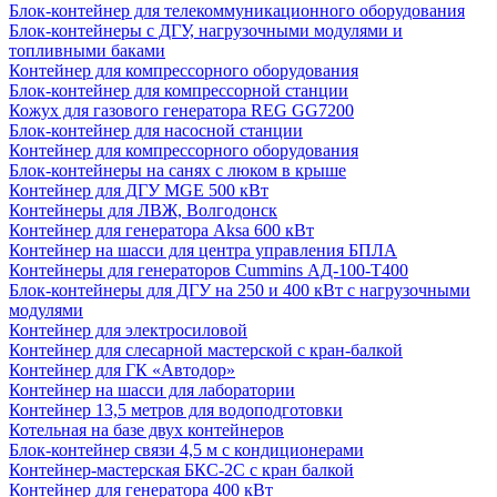
Блок-контейнер для телекоммуникационного оборудования
Блок-контейнеры с ДГУ, нагрузочными модулями и
топливными баками
Контейнер для компрессорного оборудования
Блок-контейнер для компрессорной станции
Кожух для газового генератора REG GG7200
Блок-контейнер для насосной станции
Контейнер для компрессорного оборудования
Блок-контейнеры на санях с люком в крыше
Контейнер для ДГУ MGE 500 кВт
Контейнеры для ЛВЖ, Волгодонск
Контейнер для генератора Aksa 600 кВт
Контейнер на шасси для центра управления БПЛА
Контейнеры для генераторов Cummins АД-100-Т400
Блок-контейнеры для ДГУ на 250 и 400 кВт с нагрузочными
модулями
Контейнер для электросиловой
Контейнер для слесарной мастерской с кран-балкой
Контейнер для ГК «Автодор»
Контейнер на шасси для лаборатории
Контейнер 13,5 метров для водоподготовки
Котельная на базе двух контейнеров
Блок-контейнер связи 4,5 м с кондиционерами
Контейнер-мастерская БКС-2С с кран балкой
Контейнер для генератора 400 кВт