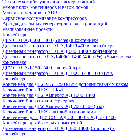
Техническое обслуживание электростанций
Ремонт блок-контейнеров и вагон-домов
Монтаж и установка АВР
Сервисное обслуживание компрессоров
Аренда дизельных генераторов и электростанций
Реализованные проекты
Контейнеры
ДГУ СЭТ АД-500-Т400 (Yuchai) в контейнере
Дизельный генератор СЭТ АД-40-Т400 в контейнере
Дизельный генератор СЭТ АД-600-Т400 в контейнере
Дизельгенератор СЭТ АД-400С-Т400 (400 кВт) в 5-метровом
контейнере
ДГУ СЭТ АД-150-Т400 в контейнере
Дизельный генератор СЭТ АД-100С-Т400 100 кВт в
контейнере
Контейнер для ДГУ MGE 250 кВт с дополнительным баком
Блок-контейнер ЛВЖ ПБК-4
Контейнер для ДГУ Амперос АД 1000-Т400
Блок-контейнер связи и серверная
Контейнер для ДГУ Амперос АД 700-Т400 (5 м)
Блок-контейнер ЛВЖ с вышибными окнами
Контейнеры для ДГУ СЭТ АД-30-Т400 и АД-50-Т400
Контейнеры для бытовых помещений
Дизельный генератор СЭТ АД-300-Т400 (Cummins) в
контейнере