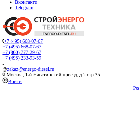
Вконтакте
Telegram
+7 (495) 668-07-67
+7 (495) 668-07-67
+7 (800) 777-29-67
+7 (495) 233-93-59
@
zakaz@energo-diesel.ru
Москва, 1-й Нагатинский проезд, д.2 стр.35
Войти
Ре