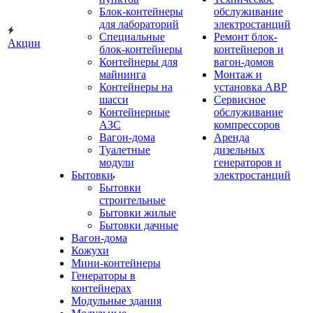
Блок-контейнеры
обслуживание
для лабораторий
электростанций
Специальные
Ремонт блок-
Акции
блок-контейнеры
контейнеров и
Контейнеры для
вагон-домов
майнинга
Монтаж и
Контейнеры на
установка АВР
шасси
Сервисное
Контейнерные
обслуживание
АЗС
компрессоров
Вагон-дома
Аренда
Туалетные
дизельных
модули
генераторов и
Бытовки
электростанций
Бытовки
строительные
Бытовки жилые
Бытовки дачные
Вагон-дома
Кожухи
Мини-контейнеры
Генераторы в
контейнерах
Модульные здания