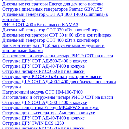
Дизельные генераторы Energo для дачного поселка
Отгрузка дизельных генераторов Pramac GВW15Y
Дизельный генератор СЭТ АД-300-Т400 (Cummins) в
контейнере
РИСЭ СЭТ 400 кВт на шасси КАМАЗ
Дизельный генератор СЭТ 320 кВт в контейнере
Дизельные генераторы СЭТ 30 и 60 кВт в контейнерах
Дизельный генератор СЭТ 400 кВт в контейнере
Блок-контейнеры с ДГУ, нагрузочными модулями и
топливными баками
Изготовлены и отгружены четыре РИСЭ СЭТ на шасси
Отгрузка ДГУ СЭТ АД-500-Т400 в кожухе
Отгрузка ДГУ СЭТ АД-40-Т400 в кожухе
Отгрузка четырех РИСЭ 60 кВт на шасси
Отгрузка двух РИСЭ 30 кВт на тракторном шасси
Отгрузка ДГУ СЭТ АД-400-Т400 для объекта энергетики
Отгрузки
Нагрузочный модуль СЭТ НМ-100-Т400
Изготовлены и отгружены четыре РИСЭ СЭТ на шасси
Отгрузка ДГУ СЭТ АД-500-Т400 в кожухе
Отгрузка генератора Energo MP44FW-S в кожухе
Отгрузка дизель-генератора Амперос в кожухе
Отгрузка ДГУ СЭТ АД-40-Т400 в кожухе
Отгрузка ДГУ TWIN ECS 1250
Отгрузка четырех РИСЭ 60 кВт на шасси