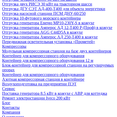
Отгрузка двух РИСЭ 30 кВт на тракторном шасси
Отгрузка ДГУ СЭТ АД-400-Т400 для объекта энергетики
Отгрузка насосной станции ПСМ ДНУ-60/250
Отгрузка 10-футового морского контейнера
Отгрузка генератора Energo MP10-230Y-S в кожухе
Отгрузка генератора Амперос АД 12-Т400 P (Проф) в кожухе
Отгрузка генератора AGG C44D5A в кожухе
Отгрузка генератора Амперос АД 250-Т400 в кожухе
Передвижная осветительная установка «Прометей»
Компрессоры
Модульная компрессорная станция на базе двух контейнеров
Контейнер для компрессорного оборудования
Контейнер для компрессорного оборудования 12 м
Блок-контейнер для компрессорной станции на регулируемых
опорах
Контейнер для компрессорного оборудования
Азотная компрессорная станция в контейнере
Воздухоподготовка на предприятии ПЭТ
Сервис
Поставка генератора 8.5 кВт в кожухе с АВР для коттеджа
Ремонт электростанции Iveco 200 кВт
Блог
Контакты
Компания
О компании