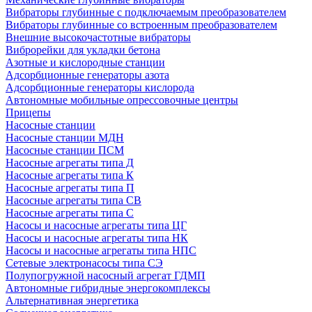
Вибраторы глубинные с подключаемым преобразователем
Вибраторы глубинные со встроенным преобразователем
Внешние высокочастотные вибраторы
Виброрейки для укладки бетона
Азотные и кислородные станции
Адсорбционные генераторы азота
Адсорбционные генераторы кислорода
Автономные мобильные опрессовочные центры
Прицепы
Насосные станции
Насосные станции МДН
Насосные станции ПСМ
Насосные агрегаты типа Д
Насосные агрегаты типа К
Насосные агрегаты типа П
Насосные агрегаты типа СВ
Насосные агрегаты типа С
Насосы и насосные агрегаты типа ЦГ
Насосы и насосные агрегаты типа НК
Насосы и насосные агрегаты типа НПС
Сетевые электронасосы типа СЭ
Полупогружной насосный агрегат ГДМП
Автономные гибридные энергокомплексы
Альтернативная энергетика