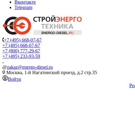
Вконтакте
Telegram
+7 (495) 668-07-67
+7 (495) 668-07-67
+7 (800) 777-29-67
+7 (495) 233-93-59
@
zakaz@energo-diesel.ru
Москва, 1-й Нагатинский проезд, д.2 стр.35
Войти
Ре