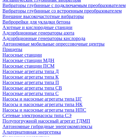
Вибраторы глубинные с подключаемым преобразователем
Вибраторы глубинные со встроенным преобразователем
Внешние высокочастотные вибраторы
Виброрейки для укладки бетона
Азотные и кислородные станции
Адсорбционные генераторы азота
Адсорбционные генераторы кислорода
Автономные мобильные опрессовочные центры
Прицепы
Насосные станции
Насосные станции МДН
Насосные станции ПСМ
Насосные агрегаты типа Д
Насосные агрегаты типа К
Насосные агрегаты типа П
Насосные агрегаты типа СВ
Насосные агрегаты типа С
Насосы и насосные агрегаты типа ЦГ
Насосы и насосные агрегаты типа НК
Насосы и насосные агрегаты типа НПС
Сетевые электронасосы типа СЭ
Полупогружной насосный агрегат ГДМП
Автономные гибридные энергокомплексы
Альтернативная энергетика