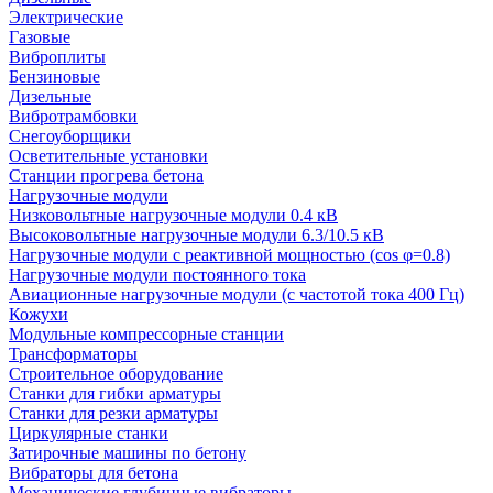
Электрические
Газовые
Виброплиты
Бензиновые
Дизельные
Вибротрамбовки
Снегоуборщики
Осветительные установки
Станции прогрева бетона
Нагрузочные модули
Низковольтные нагрузочные модули 0.4 кВ
Высоковольтные нагрузочные модули 6.3/10.5 кВ
Нагрузочные модули с реактивной мощностью (cos φ=0.8)
Нагрузочные модули постоянного тока
Авиационные нагрузочные модули (с частотой тока 400 Гц)
Кожухи
Модульные компрессорные станции
Трансформаторы
Строительное оборудование
Станки для гибки арматуры
Станки для резки арматуры
Циркулярные станки
Затирочные машины по бетону
Вибраторы для бетона
Механические глубинные вибраторы