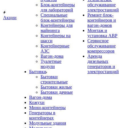
Блок-контейнеры
обслуживание
для лабораторий
электростанций
Специальные
Ремонт блок-
Акции
блок-контейнеры
контейнеров и
Контейнеры для
вагон-домов
майнинга
Монтаж и
Контейнеры на
установка АВР
шасси
Сервисное
Контейнерные
обслуживание
АЗС
компрессоров
Вагон-дома
Аренда
Туалетные
дизельных
модули
генераторов и
Бытовки
электростанций
Бытовки
строительные
Бытовки жилые
Бытовки дачные
Вагон-дома
Кожухи
Мини-контейнеры
Генераторы в
контейнерах
Модульные здания