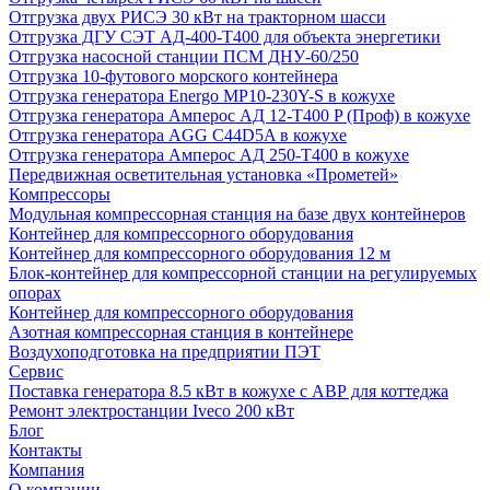
Отгрузка двух РИСЭ 30 кВт на тракторном шасси
Отгрузка ДГУ СЭТ АД-400-Т400 для объекта энергетики
Отгрузка насосной станции ПСМ ДНУ-60/250
Отгрузка 10-футового морского контейнера
Отгрузка генератора Energo MP10-230Y-S в кожухе
Отгрузка генератора Амперос АД 12-Т400 P (Проф) в кожухе
Отгрузка генератора AGG C44D5A в кожухе
Отгрузка генератора Амперос АД 250-Т400 в кожухе
Передвижная осветительная установка «Прометей»
Компрессоры
Модульная компрессорная станция на базе двух контейнеров
Контейнер для компрессорного оборудования
Контейнер для компрессорного оборудования 12 м
Блок-контейнер для компрессорной станции на регулируемых
опорах
Контейнер для компрессорного оборудования
Азотная компрессорная станция в контейнере
Воздухоподготовка на предприятии ПЭТ
Сервис
Поставка генератора 8.5 кВт в кожухе с АВР для коттеджа
Ремонт электростанции Iveco 200 кВт
Блог
Контакты
Компания
О компании