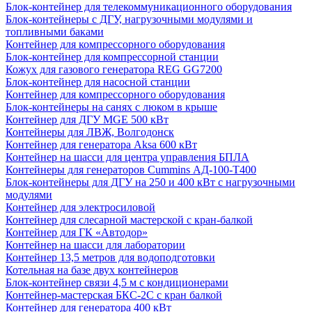
Блок-контейнер для телекоммуникационного оборудования
Блок-контейнеры с ДГУ, нагрузочными модулями и
топливными баками
Контейнер для компрессорного оборудования
Блок-контейнер для компрессорной станции
Кожух для газового генератора REG GG7200
Блок-контейнер для насосной станции
Контейнер для компрессорного оборудования
Блок-контейнеры на санях с люком в крыше
Контейнер для ДГУ MGE 500 кВт
Контейнеры для ЛВЖ, Волгодонск
Контейнер для генератора Aksa 600 кВт
Контейнер на шасси для центра управления БПЛА
Контейнеры для генераторов Cummins АД-100-Т400
Блок-контейнеры для ДГУ на 250 и 400 кВт с нагрузочными
модулями
Контейнер для электросиловой
Контейнер для слесарной мастерской с кран-балкой
Контейнер для ГК «Автодор»
Контейнер на шасси для лаборатории
Контейнер 13,5 метров для водоподготовки
Котельная на базе двух контейнеров
Блок-контейнер связи 4,5 м с кондиционерами
Контейнер-мастерская БКС-2С с кран балкой
Контейнер для генератора 400 кВт