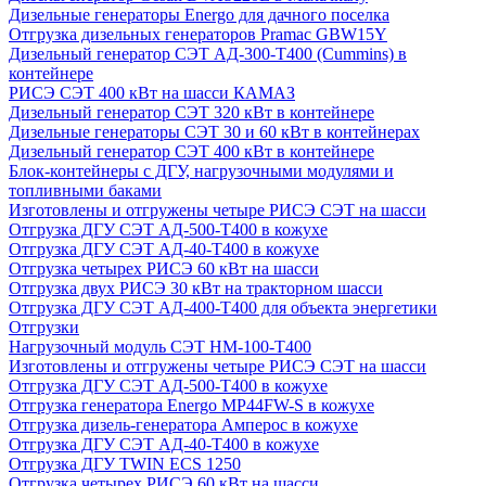
Дизельные генераторы Energo для дачного поселка
Отгрузка дизельных генераторов Pramac GВW15Y
Дизельный генератор СЭТ АД-300-Т400 (Cummins) в
контейнере
РИСЭ СЭТ 400 кВт на шасси КАМАЗ
Дизельный генератор СЭТ 320 кВт в контейнере
Дизельные генераторы СЭТ 30 и 60 кВт в контейнерах
Дизельный генератор СЭТ 400 кВт в контейнере
Блок-контейнеры с ДГУ, нагрузочными модулями и
топливными баками
Изготовлены и отгружены четыре РИСЭ СЭТ на шасси
Отгрузка ДГУ СЭТ АД-500-Т400 в кожухе
Отгрузка ДГУ СЭТ АД-40-Т400 в кожухе
Отгрузка четырех РИСЭ 60 кВт на шасси
Отгрузка двух РИСЭ 30 кВт на тракторном шасси
Отгрузка ДГУ СЭТ АД-400-Т400 для объекта энергетики
Отгрузки
Нагрузочный модуль СЭТ НМ-100-Т400
Изготовлены и отгружены четыре РИСЭ СЭТ на шасси
Отгрузка ДГУ СЭТ АД-500-Т400 в кожухе
Отгрузка генератора Energo MP44FW-S в кожухе
Отгрузка дизель-генератора Амперос в кожухе
Отгрузка ДГУ СЭТ АД-40-Т400 в кожухе
Отгрузка ДГУ TWIN ECS 1250
Отгрузка четырех РИСЭ 60 кВт на шасси