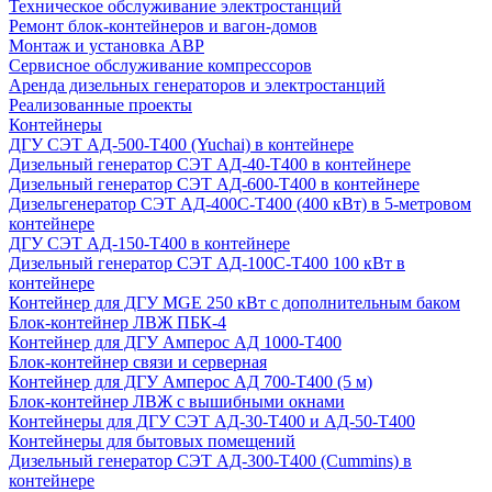
Техническое обслуживание электростанций
Ремонт блок-контейнеров и вагон-домов
Монтаж и установка АВР
Сервисное обслуживание компрессоров
Аренда дизельных генераторов и электростанций
Реализованные проекты
Контейнеры
ДГУ СЭТ АД-500-Т400 (Yuchai) в контейнере
Дизельный генератор СЭТ АД-40-Т400 в контейнере
Дизельный генератор СЭТ АД-600-Т400 в контейнере
Дизельгенератор СЭТ АД-400С-Т400 (400 кВт) в 5-метровом
контейнере
ДГУ СЭТ АД-150-Т400 в контейнере
Дизельный генератор СЭТ АД-100С-Т400 100 кВт в
контейнере
Контейнер для ДГУ MGE 250 кВт с дополнительным баком
Блок-контейнер ЛВЖ ПБК-4
Контейнер для ДГУ Амперос АД 1000-Т400
Блок-контейнер связи и серверная
Контейнер для ДГУ Амперос АД 700-Т400 (5 м)
Блок-контейнер ЛВЖ с вышибными окнами
Контейнеры для ДГУ СЭТ АД-30-Т400 и АД-50-Т400
Контейнеры для бытовых помещений
Дизельный генератор СЭТ АД-300-Т400 (Cummins) в
контейнере