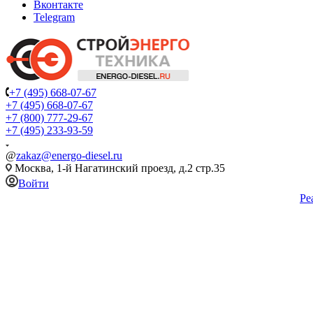
Вконтакте
Telegram
+7 (495) 668-07-67
+7 (495) 668-07-67
+7 (800) 777-29-67
+7 (495) 233-93-59
@
zakaz@energo-diesel.ru
Москва, 1-й Нагатинский проезд, д.2 стр.35
Войти
Ре