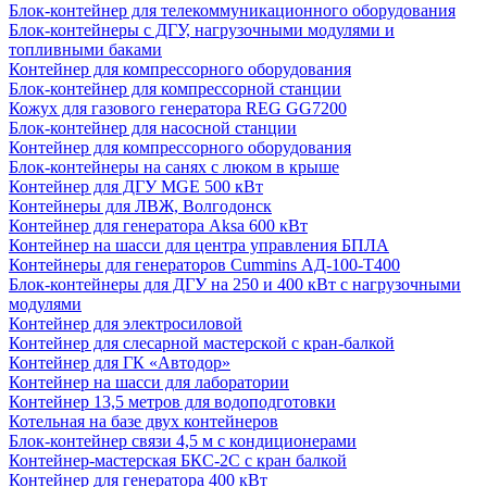
Блок-контейнер для телекоммуникационного оборудования
Блок-контейнеры с ДГУ, нагрузочными модулями и
топливными баками
Контейнер для компрессорного оборудования
Блок-контейнер для компрессорной станции
Кожух для газового генератора REG GG7200
Блок-контейнер для насосной станции
Контейнер для компрессорного оборудования
Блок-контейнеры на санях с люком в крыше
Контейнер для ДГУ MGE 500 кВт
Контейнеры для ЛВЖ, Волгодонск
Контейнер для генератора Aksa 600 кВт
Контейнер на шасси для центра управления БПЛА
Контейнеры для генераторов Cummins АД-100-Т400
Блок-контейнеры для ДГУ на 250 и 400 кВт с нагрузочными
модулями
Контейнер для электросиловой
Контейнер для слесарной мастерской с кран-балкой
Контейнер для ГК «Автодор»
Контейнер на шасси для лаборатории
Контейнер 13,5 метров для водоподготовки
Котельная на базе двух контейнеров
Блок-контейнер связи 4,5 м с кондиционерами
Контейнер-мастерская БКС-2С с кран балкой
Контейнер для генератора 400 кВт