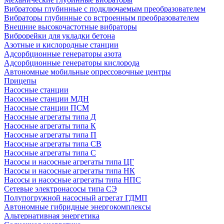
Вибраторы глубинные с подключаемым преобразователем
Вибраторы глубинные со встроенным преобразователем
Внешние высокочастотные вибраторы
Виброрейки для укладки бетона
Азотные и кислородные станции
Адсорбционные генераторы азота
Адсорбционные генераторы кислорода
Автономные мобильные опрессовочные центры
Прицепы
Насосные станции
Насосные станции МДН
Насосные станции ПСМ
Насосные агрегаты типа Д
Насосные агрегаты типа К
Насосные агрегаты типа П
Насосные агрегаты типа СВ
Насосные агрегаты типа С
Насосы и насосные агрегаты типа ЦГ
Насосы и насосные агрегаты типа НК
Насосы и насосные агрегаты типа НПС
Сетевые электронасосы типа СЭ
Полупогружной насосный агрегат ГДМП
Автономные гибридные энергокомплексы
Альтернативная энергетика