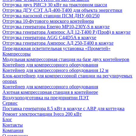
Отгрузка двух РИСЭ 30 кВт на тракторном шасси
Отгрузка ДГУ СЭТ АД-400-Т400 для объекта энергетики
Отгрузка насосной станции ПСМ ДНУ-60/250
Отгрузка 10-футового морского контейнера
Отгрузка генератора Energo MP10-230Y-S в кожухе
Отгрузка генератора Амперос АД 12-Т400 P (Проф) в кожухе
Отгрузка генератора AGG C44D5A в кожухе
Отгрузка генератора Амперос АД 250-Т400 в кожухе
Передвижная осветительная установка «Прометей»
Компрессоры
Модульная компрессорная станция на базе двух контейнеров
Контейнер для компрессорного оборудования
Контейнер для компрессорного оборудования 12 м
Блок-контейнер для компрессорной станции на регулируемых
опорах
Контейнер для компрессорного оборудования
Азотная компрессорная станция в контейнере
Воздухоподготовка на предприятии ПЭТ
Сервис
Поставка генератора 8.5 кВт в кожухе с АВР для коттеджа
Ремонт электростанции Iveco 200 кВт
Блог
Контакты
Компания
О компании