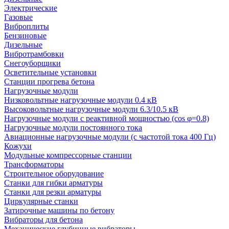
Электрические
Газовые
Виброплиты
Бензиновые
Дизельные
Вибротрамбовки
Снегоуборщики
Осветительные установки
Станции прогрева бетона
Нагрузочные модули
Низковольтные нагрузочные модули 0.4 кВ
Высоковольтные нагрузочные модули 6.3/10.5 кВ
Нагрузочные модули с реактивной мощностью (cos φ=0.8)
Нагрузочные модули постоянного тока
Авиационные нагрузочные модули (с частотой тока 400 Гц)
Кожухи
Модульные компрессорные станции
Трансформаторы
Строительное оборудование
Станки для гибки арматуры
Станки для резки арматуры
Циркулярные станки
Затирочные машины по бетону
Вибраторы для бетона
Механические глубинные вибраторы