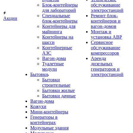
Блок-контейнеры
обслуживание
для лабораторий
электростанций
Специальные
Ремонт блок-
Акции
блок-контейнеры
контейнеров и
Контейнеры для
вагон-домов
майнинга
Монтаж и
Контейнеры на
установка АВР
шасси
Сервисное
Контейнерные
обслуживание
АЗС
компрессоров
Вагон-дома
Аренда
Туалетные
дизельных
модули
генераторов и
Бытовки
электростанций
Бытовки
строительные
Бытовки жилые
Бытовки дачные
Вагон-дома
Кожухи
Мини-контейнеры
Генераторы в
контейнерах
Модульные здания