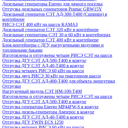
Дизельные генераторы Energo для дачного поселка
Отгрузка дизельных генераторов Pramac GВW15Y
Дизельный генератор СЭТ АД-300-Т400 (Cummins) в
контейнере
РИСЭ СЭТ 400 кВт на шасси КАМАЗ
Дизельный генератор СЭТ 320 кВт в контейнере
Дизельные генераторы СЭТ 30 и 60 кВт в контейнерах
Дизельный генератор СЭТ 400 кВт в контейнере
Блок-контейнеры с ДГУ, нагрузочными модулями и
топливными баками
Изготовлены и отгружены четыре РИСЭ СЭТ на шасси
Отгрузка ДГУ СЭТ АД-500-Т400 в кожухе
Отгрузка ДГУ СЭТ АД-40-Т400 в кожухе
Отгрузка четырех РИСЭ 60 кВт на шасси
Отгрузка двух РИСЭ 30 кВт на тракторном шасси
Отгрузка ДГУ СЭТ АД-400-Т400 для объекта энергетики
Отгрузки
Нагрузочный модуль СЭТ НМ-100-Т400
Изготовлены и отгружены четыре РИСЭ СЭТ на шасси
Отгрузка ДГУ СЭТ АД-500-Т400 в кожухе
Отгрузка генератора Energo MP44FW-S в кожухе
Отгрузка дизель-генератора Амперос в кожухе
Отгрузка ДГУ СЭТ АД-40-Т400 в кожухе
Отгрузка ДГУ TWIN ECS 1250
Отгрузка четырех РИСЭ 60 кВт на шасси