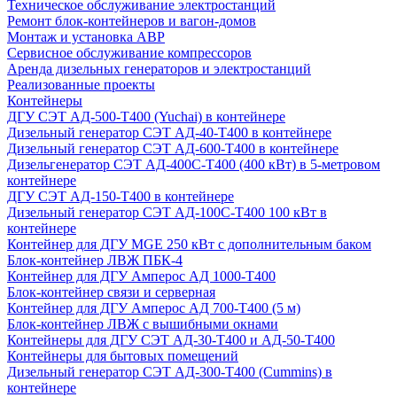
Техническое обслуживание электростанций
Ремонт блок-контейнеров и вагон-домов
Монтаж и установка АВР
Сервисное обслуживание компрессоров
Аренда дизельных генераторов и электростанций
Реализованные проекты
Контейнеры
ДГУ СЭТ АД-500-Т400 (Yuchai) в контейнере
Дизельный генератор СЭТ АД-40-Т400 в контейнере
Дизельный генератор СЭТ АД-600-Т400 в контейнере
Дизельгенератор СЭТ АД-400С-Т400 (400 кВт) в 5-метровом
контейнере
ДГУ СЭТ АД-150-Т400 в контейнере
Дизельный генератор СЭТ АД-100С-Т400 100 кВт в
контейнере
Контейнер для ДГУ MGE 250 кВт с дополнительным баком
Блок-контейнер ЛВЖ ПБК-4
Контейнер для ДГУ Амперос АД 1000-Т400
Блок-контейнер связи и серверная
Контейнер для ДГУ Амперос АД 700-Т400 (5 м)
Блок-контейнер ЛВЖ с вышибными окнами
Контейнеры для ДГУ СЭТ АД-30-Т400 и АД-50-Т400
Контейнеры для бытовых помещений
Дизельный генератор СЭТ АД-300-Т400 (Cummins) в
контейнере