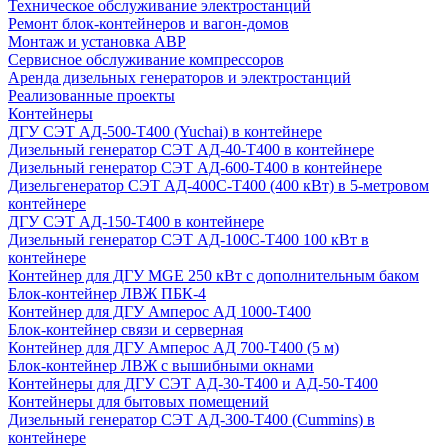
Техническое обслуживание электростанций
Ремонт блок-контейнеров и вагон-домов
Монтаж и установка АВР
Сервисное обслуживание компрессоров
Аренда дизельных генераторов и электростанций
Реализованные проекты
Контейнеры
ДГУ СЭТ АД-500-Т400 (Yuchai) в контейнере
Дизельный генератор СЭТ АД-40-Т400 в контейнере
Дизельный генератор СЭТ АД-600-Т400 в контейнере
Дизельгенератор СЭТ АД-400С-Т400 (400 кВт) в 5-метровом
контейнере
ДГУ СЭТ АД-150-Т400 в контейнере
Дизельный генератор СЭТ АД-100С-Т400 100 кВт в
контейнере
Контейнер для ДГУ MGE 250 кВт с дополнительным баком
Блок-контейнер ЛВЖ ПБК-4
Контейнер для ДГУ Амперос АД 1000-Т400
Блок-контейнер связи и серверная
Контейнер для ДГУ Амперос АД 700-Т400 (5 м)
Блок-контейнер ЛВЖ с вышибными окнами
Контейнеры для ДГУ СЭТ АД-30-Т400 и АД-50-Т400
Контейнеры для бытовых помещений
Дизельный генератор СЭТ АД-300-Т400 (Cummins) в
контейнере