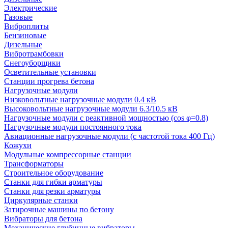
Электрические
Газовые
Виброплиты
Бензиновые
Дизельные
Вибротрамбовки
Снегоуборщики
Осветительные установки
Станции прогрева бетона
Нагрузочные модули
Низковольтные нагрузочные модули 0.4 кВ
Высоковольтные нагрузочные модули 6.3/10.5 кВ
Нагрузочные модули с реактивной мощностью (cos φ=0.8)
Нагрузочные модули постоянного тока
Авиационные нагрузочные модули (с частотой тока 400 Гц)
Кожухи
Модульные компрессорные станции
Трансформаторы
Строительное оборудование
Станки для гибки арматуры
Станки для резки арматуры
Циркулярные станки
Затирочные машины по бетону
Вибраторы для бетона
Механические глубинные вибраторы