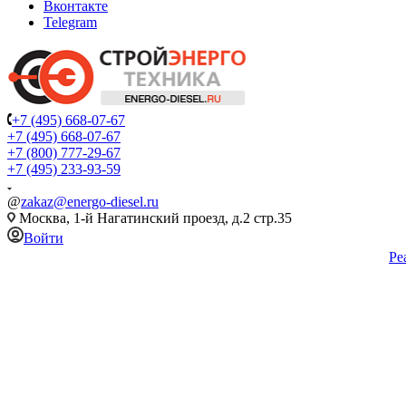
Вконтакте
Telegram
+7 (495) 668-07-67
+7 (495) 668-07-67
+7 (800) 777-29-67
+7 (495) 233-93-59
@
zakaz@energo-diesel.ru
Москва, 1-й Нагатинский проезд, д.2 стр.35
Войти
Ре