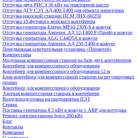
Отгрузка двух РИСЭ 30 кВт на тракторном шасси
Отгрузка ДГУ СЭТ АД-400-Т400 для объекта энергетики
Отгрузка насосной станции ПСМ ДНУ-60/250
Отгрузка 10-футового морского контейнера
Отгрузка генератора Energo MP10-230Y-S в кожухе
Отгрузка генератора Амперос АД 12-Т400 P (Проф) в кожухе
Отгрузка генератора AGG C44D5A в кожухе
Отгрузка генератора Амперос АД 250-Т400 в кожухе
Передвижная осветительная установка «Прометей»
Компрессоры
Модульная компрессорная станция на базе двух контейнеров
Контейнер для компрессорного оборудования
Контейнер для компрессорного оборудования 12 м
Блок-контейнер для компрессорной станции на регулируемых
опорах
Контейнер для компрессорного оборудования
Азотная компрессорная станция в контейнере
Воздухоподготовка на предприятии ПЭТ
Сервис
Поставка генератора 8.5 кВт в кожухе с АВР для коттеджа
Ремонт электростанции Iveco 200 кВт
Блог
Контакты
Компания
О компании