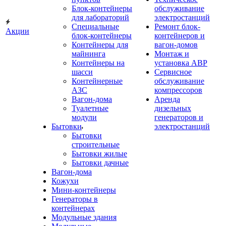
Блок-контейнеры
обслуживание
для лабораторий
электростанций
Специальные
Ремонт блок-
Акции
блок-контейнеры
контейнеров и
Контейнеры для
вагон-домов
майнинга
Монтаж и
Контейнеры на
установка АВР
шасси
Сервисное
Контейнерные
обслуживание
АЗС
компрессоров
Вагон-дома
Аренда
Туалетные
дизельных
модули
генераторов и
Бытовки
электростанций
Бытовки
строительные
Бытовки жилые
Бытовки дачные
Вагон-дома
Кожухи
Мини-контейнеры
Генераторы в
контейнерах
Модульные здания