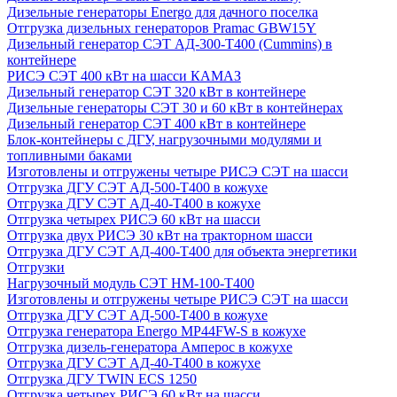
Дизельные генераторы Energo для дачного поселка
Отгрузка дизельных генераторов Pramac GВW15Y
Дизельный генератор СЭТ АД-300-Т400 (Cummins) в
контейнере
РИСЭ СЭТ 400 кВт на шасси КАМАЗ
Дизельный генератор СЭТ 320 кВт в контейнере
Дизельные генераторы СЭТ 30 и 60 кВт в контейнерах
Дизельный генератор СЭТ 400 кВт в контейнере
Блок-контейнеры с ДГУ, нагрузочными модулями и
топливными баками
Изготовлены и отгружены четыре РИСЭ СЭТ на шасси
Отгрузка ДГУ СЭТ АД-500-Т400 в кожухе
Отгрузка ДГУ СЭТ АД-40-Т400 в кожухе
Отгрузка четырех РИСЭ 60 кВт на шасси
Отгрузка двух РИСЭ 30 кВт на тракторном шасси
Отгрузка ДГУ СЭТ АД-400-Т400 для объекта энергетики
Отгрузки
Нагрузочный модуль СЭТ НМ-100-Т400
Изготовлены и отгружены четыре РИСЭ СЭТ на шасси
Отгрузка ДГУ СЭТ АД-500-Т400 в кожухе
Отгрузка генератора Energo MP44FW-S в кожухе
Отгрузка дизель-генератора Амперос в кожухе
Отгрузка ДГУ СЭТ АД-40-Т400 в кожухе
Отгрузка ДГУ TWIN ECS 1250
Отгрузка четырех РИСЭ 60 кВт на шасси