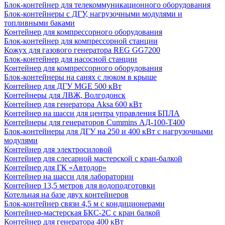
Блок-контейнер для телекоммуникационного оборудования
Блок-контейнеры с ДГУ, нагрузочными модулями и
топливными баками
Контейнер для компрессорного оборудования
Блок-контейнер для компрессорной станции
Кожух для газового генератора REG GG7200
Блок-контейнер для насосной станции
Контейнер для компрессорного оборудования
Блок-контейнеры на санях с люком в крыше
Контейнер для ДГУ MGE 500 кВт
Контейнеры для ЛВЖ, Волгодонск
Контейнер для генератора Aksa 600 кВт
Контейнер на шасси для центра управления БПЛА
Контейнеры для генераторов Cummins АД-100-Т400
Блок-контейнеры для ДГУ на 250 и 400 кВт с нагрузочными
модулями
Контейнер для электросиловой
Контейнер для слесарной мастерской с кран-балкой
Контейнер для ГК «Автодор»
Контейнер на шасси для лаборатории
Контейнер 13,5 метров для водоподготовки
Котельная на базе двух контейнеров
Блок-контейнер связи 4,5 м с кондиционерами
Контейнер-мастерская БКС-2С с кран балкой
Контейнер для генератора 400 кВт