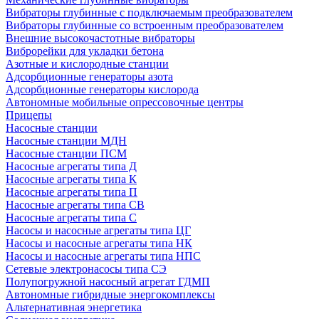
Вибраторы глубинные с подключаемым преобразователем
Вибраторы глубинные со встроенным преобразователем
Внешние высокочастотные вибраторы
Виброрейки для укладки бетона
Азотные и кислородные станции
Адсорбционные генераторы азота
Адсорбционные генераторы кислорода
Автономные мобильные опрессовочные центры
Прицепы
Насосные станции
Насосные станции МДН
Насосные станции ПСМ
Насосные агрегаты типа Д
Насосные агрегаты типа К
Насосные агрегаты типа П
Насосные агрегаты типа СВ
Насосные агрегаты типа С
Насосы и насосные агрегаты типа ЦГ
Насосы и насосные агрегаты типа НК
Насосы и насосные агрегаты типа НПС
Сетевые электронасосы типа СЭ
Полупогружной насосный агрегат ГДМП
Автономные гибридные энергокомплексы
Альтернативная энергетика