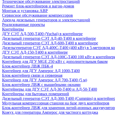
Техническое обслуживание электростанций
Ремонт блок-контейнеров и вагон-домов
Монтаж и установка АВР
Сервисное обслуживание компрессоров
Аренда дизельных генераторов и электростанций
Реализованные проекты
Контейнеры
ДГУ СЭТ АД-500-Т400 (Yuchai) в контейнере
Дизельный генератор СЭТ АД-40-Т400 в контейнере
Дизельный генератор СЭТ АД-600-Т400 в контейнере
Дизельгенератор СЭТ АД-400С-Т400 (400 кВт) в 5-метровом к
ДГУ СЭТ АД-150-Т400 в контейнере
Дизельный генератор СЭТ АД-100С-Т400 100 кВт в контейнер
Контейнер для ДГУ MGE 250 кВт с дополнительным баком
Блок-контейнер ЛВЖ ПБК-4
Контейнер для ДГУ Амперос АД 1000-Т400
Блок-контейнер связи и серверная
Контейнер для ДГУ Амперос АД 700-Т400 (5 м)
Блок-контейнер ЛВЖ с вышибными окнами
Контейнеры для ДГУ СЭТ АД-30-Т400 и АД-50-Т400
Контейнеры для бытовых помещений
Дизельный генератор СЭТ АД-300-Т400 (Cummins) в контейне
Модульная компрессорная станция на базе двух контейнеров
Блок-контейнер ЛВЖ для хранения литий-ионных аккумулятор
Кожух для генератора Амперос для частного коттеджа