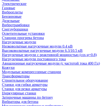
Электрические
Газовые
Виброплиты
Бензиновые
Дизельные
Вибротрамбовки
Снегоуборщики
Осветительные установки
Станции прогрева бетона
Нагрузочные модули
Низковольтные нагрузочные модули 0.4 кВ
Высоковольтные нагрузочные модули 6.3/10.5 кВ
Нагрузочные модули с реактивной мощностью (cos φ=0.8)
Нагрузочные модули постоянного тока
Авиационные нагрузочные модули (с частотой тока 400 Гц)
Кожухи
Модульные компрессорные станции
Трансформаторы
Строительное оборудование
Станки для гибки арматуры
Станки для резки арматуры
Циркулярные станки
Затирочные машины по бетону
Вибраторы для бетона
Механические глубинные вибраторы