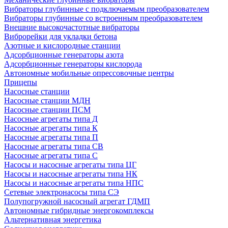
Вибраторы глубинные с подключаемым преобразователем
Вибраторы глубинные со встроенным преобразователем
Внешние высокочастотные вибраторы
Виброрейки для укладки бетона
Азотные и кислородные станции
Адсорбционные генераторы азота
Адсорбционные генераторы кислорода
Автономные мобильные опрессовочные центры
Прицепы
Насосные станции
Насосные станции МДН
Насосные станции ПСМ
Насосные агрегаты типа Д
Насосные агрегаты типа К
Насосные агрегаты типа П
Насосные агрегаты типа СВ
Насосные агрегаты типа С
Насосы и насосные агрегаты типа ЦГ
Насосы и насосные агрегаты типа НК
Насосы и насосные агрегаты типа НПС
Сетевые электронасосы типа СЭ
Полупогружной насосный агрегат ГДМП
Автономные гибридные энергокомплексы
Альтернативная энергетика