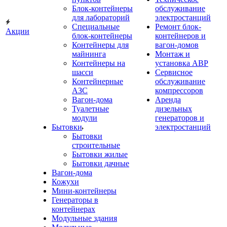
Блок-контейнеры
обслуживание
для лабораторий
электростанций
Специальные
Ремонт блок-
Акции
блок-контейнеры
контейнеров и
Контейнеры для
вагон-домов
майнинга
Монтаж и
Контейнеры на
установка АВР
шасси
Сервисное
Контейнерные
обслуживание
АЗС
компрессоров
Вагон-дома
Аренда
Туалетные
дизельных
модули
генераторов и
Бытовки
электростанций
Бытовки
строительные
Бытовки жилые
Бытовки дачные
Вагон-дома
Кожухи
Мини-контейнеры
Генераторы в
контейнерах
Модульные здания