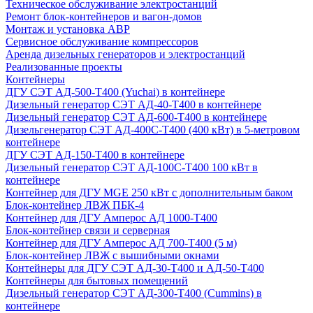
Техническое обслуживание электростанций
Ремонт блок-контейнеров и вагон-домов
Монтаж и установка АВР
Сервисное обслуживание компрессоров
Аренда дизельных генераторов и электростанций
Реализованные проекты
Контейнеры
ДГУ СЭТ АД-500-Т400 (Yuchai) в контейнере
Дизельный генератор СЭТ АД-40-Т400 в контейнере
Дизельный генератор СЭТ АД-600-Т400 в контейнере
Дизельгенератор СЭТ АД-400С-Т400 (400 кВт) в 5-метровом
контейнере
ДГУ СЭТ АД-150-Т400 в контейнере
Дизельный генератор СЭТ АД-100С-Т400 100 кВт в
контейнере
Контейнер для ДГУ MGE 250 кВт с дополнительным баком
Блок-контейнер ЛВЖ ПБК-4
Контейнер для ДГУ Амперос АД 1000-Т400
Блок-контейнер связи и серверная
Контейнер для ДГУ Амперос АД 700-Т400 (5 м)
Блок-контейнер ЛВЖ с вышибными окнами
Контейнеры для ДГУ СЭТ АД-30-Т400 и АД-50-Т400
Контейнеры для бытовых помещений
Дизельный генератор СЭТ АД-300-Т400 (Cummins) в
контейнере