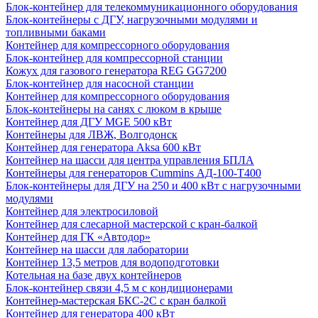
Блок-контейнер для телекоммуникационного оборудования
Блок-контейнеры с ДГУ, нагрузочными модулями и
топливными баками
Контейнер для компрессорного оборудования
Блок-контейнер для компрессорной станции
Кожух для газового генератора REG GG7200
Блок-контейнер для насосной станции
Контейнер для компрессорного оборудования
Блок-контейнеры на санях с люком в крыше
Контейнер для ДГУ MGE 500 кВт
Контейнеры для ЛВЖ, Волгодонск
Контейнер для генератора Aksa 600 кВт
Контейнер на шасси для центра управления БПЛА
Контейнеры для генераторов Cummins АД-100-Т400
Блок-контейнеры для ДГУ на 250 и 400 кВт с нагрузочными
модулями
Контейнер для электросиловой
Контейнер для слесарной мастерской с кран-балкой
Контейнер для ГК «Автодор»
Контейнер на шасси для лаборатории
Контейнер 13,5 метров для водоподготовки
Котельная на базе двух контейнеров
Блок-контейнер связи 4,5 м с кондиционерами
Контейнер-мастерская БКС-2С с кран балкой
Контейнер для генератора 400 кВт