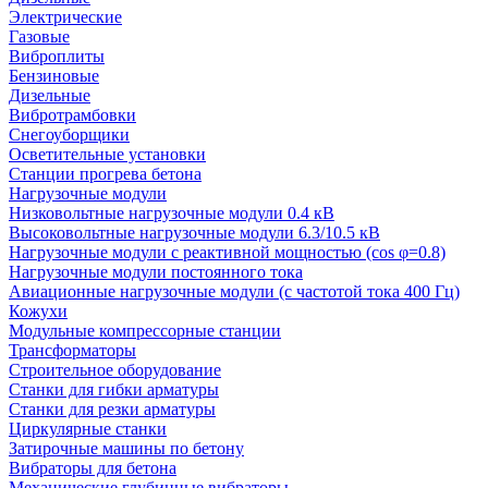
Электрические
Газовые
Виброплиты
Бензиновые
Дизельные
Вибротрамбовки
Снегоуборщики
Осветительные установки
Станции прогрева бетона
Нагрузочные модули
Низковольтные нагрузочные модули 0.4 кВ
Высоковольтные нагрузочные модули 6.3/10.5 кВ
Нагрузочные модули с реактивной мощностью (cos φ=0.8)
Нагрузочные модули постоянного тока
Авиационные нагрузочные модули (с частотой тока 400 Гц)
Кожухи
Модульные компрессорные станции
Трансформаторы
Строительное оборудование
Станки для гибки арматуры
Станки для резки арматуры
Циркулярные станки
Затирочные машины по бетону
Вибраторы для бетона
Механические глубинные вибраторы