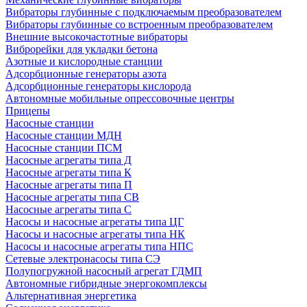
Вибраторы глубинные с подключаемым преобразователем
Вибраторы глубинные со встроенным преобразователем
Внешние высокочастотные вибраторы
Виброрейки для укладки бетона
Азотные и кислородные станции
Адсорбционные генераторы азота
Адсорбционные генераторы кислорода
Автономные мобильные опрессовочные центры
Прицепы
Насосные станции
Насосные станции МДН
Насосные станции ПСМ
Насосные агрегаты типа Д
Насосные агрегаты типа К
Насосные агрегаты типа П
Насосные агрегаты типа СВ
Насосные агрегаты типа С
Насосы и насосные агрегаты типа ЦГ
Насосы и насосные агрегаты типа НК
Насосы и насосные агрегаты типа НПС
Сетевые электронасосы типа СЭ
Полупогружной насосный агрегат ГДМП
Автономные гибридные энергокомплексы
Альтернативная энергетика