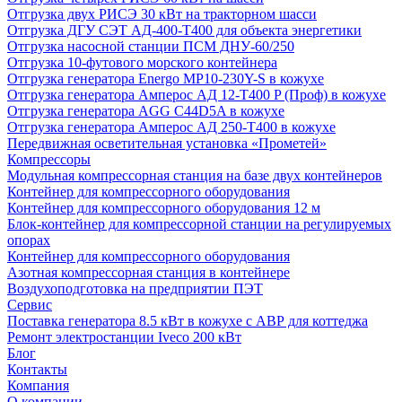
Отгрузка двух РИСЭ 30 кВт на тракторном шасси
Отгрузка ДГУ СЭТ АД-400-Т400 для объекта энергетики
Отгрузка насосной станции ПСМ ДНУ-60/250
Отгрузка 10-футового морского контейнера
Отгрузка генератора Energo MP10-230Y-S в кожухе
Отгрузка генератора Амперос АД 12-Т400 P (Проф) в кожухе
Отгрузка генератора AGG C44D5A в кожухе
Отгрузка генератора Амперос АД 250-Т400 в кожухе
Передвижная осветительная установка «Прометей»
Компрессоры
Модульная компрессорная станция на базе двух контейнеров
Контейнер для компрессорного оборудования
Контейнер для компрессорного оборудования 12 м
Блок-контейнер для компрессорной станции на регулируемых
опорах
Контейнер для компрессорного оборудования
Азотная компрессорная станция в контейнере
Воздухоподготовка на предприятии ПЭТ
Сервис
Поставка генератора 8.5 кВт в кожухе с АВР для коттеджа
Ремонт электростанции Iveco 200 кВт
Блог
Контакты
Компания
О компании