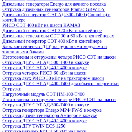
Дизельные генераторы Energo для дачного поселка
Отгрузка дизельных генераторов Pramac GВW15Y
Дизельный генератор СЭТ АД-300-Т400 (Cummins) в
контейнере
РИСЭ СЭТ 400 кВт на шасси КАМАЗ
Дизельный генератор СЭТ 320 кВт в контейнере
Дизельные генераторы СЭТ 30 и 60 кВт в контейнерах
Дизельный генератор СЭТ 400 кВт в контейнере
Блок-контейнеры с ДГУ, нагрузочными модулями и
топливными баками
Изготовлены и отгружены четыре РИСЭ СЭТ на шасси
Отгрузка ДГУ СЭТ АД-500-Т400 в кожухе
Отгрузка ДГУ СЭТ АД-40-Т400 в кожухе
Отгрузка четырех РИСЭ 60 кВт на шасси
Отгрузка двух РИСЭ 30 кВт на тракторном шасси
Отгрузка ДГУ СЭТ АД-400-Т400 для объекта энергетики
Отгрузки
Нагрузочный модуль СЭТ НМ-100-Т400
Изготовлены и отгружены четыре РИСЭ СЭТ на шасси
Отгрузка ДГУ СЭТ АД-500-Т400 в кожухе
Отгрузка генератора Energo MP44FW-S в кожухе
Отгрузка дизель-генератора Амперос в кожухе
Отгрузка ДГУ СЭТ АД-40-Т400 в кожухе
Отгрузка ДГУ TWIN ECS 1250
Отгрузка четырех РИСЭ 60 кВт на шасси