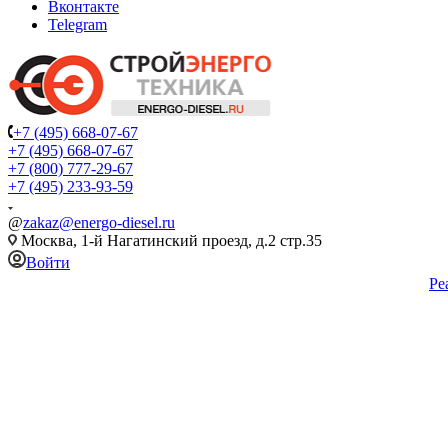
Вконтакте
Telegram
+7 (495) 668-07-67
+7 (495) 668-07-67
+7 (800) 777-29-67
+7 (495) 233-93-59
@
zakaz@energo-diesel.ru
Москва, 1-й Нагатинский проезд, д.2 стр.35
Войти
Ре