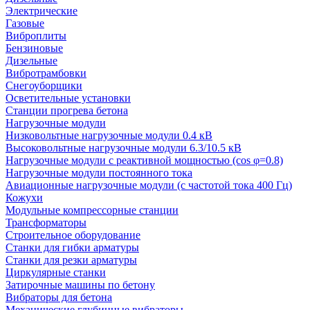
Электрические
Газовые
Виброплиты
Бензиновые
Дизельные
Вибротрамбовки
Снегоуборщики
Осветительные установки
Станции прогрева бетона
Нагрузочные модули
Низковольтные нагрузочные модули 0.4 кВ
Высоковольтные нагрузочные модули 6.3/10.5 кВ
Нагрузочные модули с реактивной мощностью (cos φ=0.8)
Нагрузочные модули постоянного тока
Авиационные нагрузочные модули (с частотой тока 400 Гц)
Кожухи
Модульные компрессорные станции
Трансформаторы
Строительное оборудование
Станки для гибки арматуры
Станки для резки арматуры
Циркулярные станки
Затирочные машины по бетону
Вибраторы для бетона
Механические глубинные вибраторы