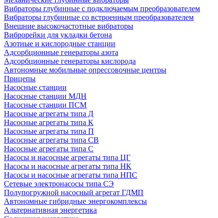
Вибраторы глубинные с подключаемым преобразователем
Вибраторы глубинные со встроенным преобразователем
Внешние высокочастотные вибраторы
Виброрейки для укладки бетона
Азотные и кислородные станции
Адсорбционные генераторы азота
Адсорбционные генераторы кислорода
Автономные мобильные опрессовочные центры
Прицепы
Насосные станции
Насосные станции МДН
Насосные станции ПСМ
Насосные агрегаты типа Д
Насосные агрегаты типа К
Насосные агрегаты типа П
Насосные агрегаты типа СВ
Насосные агрегаты типа С
Насосы и насосные агрегаты типа ЦГ
Насосы и насосные агрегаты типа НК
Насосы и насосные агрегаты типа НПС
Сетевые электронасосы типа СЭ
Полупогружной насосный агрегат ГДМП
Автономные гибридные энергокомплексы
Альтернативная энергетика