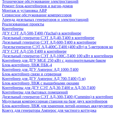
Техническое обслуживание электростанций
Ремонт блок-контейнеров и вагон-домов
Монтаж и установка АВР
Сервисное обслуживание компрессоров
Аренда дизельных генераторов и электростанций
Реализованные проекты
Контейнеры
ДГУ СЭТ АД-500-Т400 (Yuchai) в контейнере
Дизельный генератор СЭТ АД-40-Т400 в контейнере
Дизельный генератор СЭТ АД-600-Т400 в контейнере
Дизельгенератор СЭТ АД-400С-Т400 (400 кВт) в 5-метровом к
ДГУ СЭТ АД-150-Т400 в контейнере
Дизельный генератор СЭТ АД-100С-Т400 100 кВт в контейнер
Контейнер для ДГУ MGE 250 кВт с дополнительным баком
Блок-контейнер ЛВЖ ПБК-4
Контейнер для ДГУ Амперос АД 1000-Т400
Блок-контейнер связи и серверная
Контейнер для ДГУ Амперос АД 700-Т400 (5 м)
Блок-контейнер ЛВЖ с вышибными окнами
Контейнеры для ДГУ СЭТ АД-30-Т400 и АД-50-Т400
Контейнеры для бытовых помещений
Дизельный генератор СЭТ АД-300-Т400 (Cummins) в контейне
Модульная компрессорная станция на базе двух контейнеров
Блок-контейнер ЛВЖ для хранения литий-ионных аккумулятор
Кожух для генератора Амперос для частного коттеджа