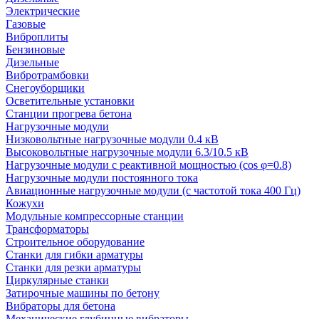
Электрические
Газовые
Виброплиты
Бензиновые
Дизельные
Вибротрамбовки
Снегоуборщики
Осветительные установки
Станции прогрева бетона
Нагрузочные модули
Низковольтные нагрузочные модули 0.4 кВ
Высоковольтные нагрузочные модули 6.3/10.5 кВ
Нагрузочные модули с реактивной мощностью (cos φ=0.8)
Нагрузочные модули постоянного тока
Авиационные нагрузочные модули (с частотой тока 400 Гц)
Кожухи
Модульные компрессорные станции
Трансформаторы
Строительное оборудование
Станки для гибки арматуры
Станки для резки арматуры
Циркулярные станки
Затирочные машины по бетону
Вибраторы для бетона
Механические глубинные вибраторы