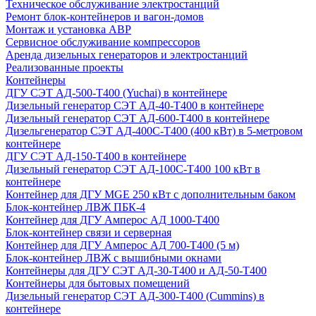
Техническое обслуживание электростанций
Ремонт блок-контейнеров и вагон-домов
Монтаж и установка АВР
Сервисное обслуживание компрессоров
Аренда дизельных генераторов и электростанций
Реализованные проекты
Контейнеры
ДГУ СЭТ АД-500-Т400 (Yuchai) в контейнере
Дизельный генератор СЭТ АД-40-Т400 в контейнере
Дизельный генератор СЭТ АД-600-Т400 в контейнере
Дизельгенератор СЭТ АД-400С-Т400 (400 кВт) в 5-метровом
контейнере
ДГУ СЭТ АД-150-Т400 в контейнере
Дизельный генератор СЭТ АД-100С-Т400 100 кВт в
контейнере
Контейнер для ДГУ MGE 250 кВт с дополнительным баком
Блок-контейнер ЛВЖ ПБК-4
Контейнер для ДГУ Амперос АД 1000-Т400
Блок-контейнер связи и серверная
Контейнер для ДГУ Амперос АД 700-Т400 (5 м)
Блок-контейнер ЛВЖ с вышибными окнами
Контейнеры для ДГУ СЭТ АД-30-Т400 и АД-50-Т400
Контейнеры для бытовых помещений
Дизельный генератор СЭТ АД-300-Т400 (Cummins) в
контейнере