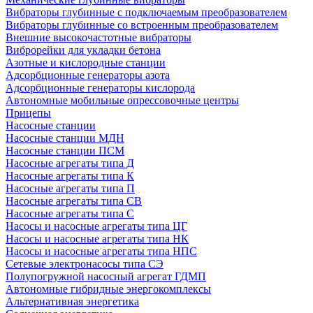
Вибраторы глубинные с подключаемым преобразователем
Вибраторы глубинные со встроенным преобразователем
Внешние высокочастотные вибраторы
Виброрейки для укладки бетона
Азотные и кислородные станции
Адсорбционные генераторы азота
Адсорбционные генераторы кислорода
Автономные мобильные опрессовочные центры
Прицепы
Насосные станции
Насосные станции МДН
Насосные станции ПСМ
Насосные агрегаты типа Д
Насосные агрегаты типа К
Насосные агрегаты типа П
Насосные агрегаты типа СВ
Насосные агрегаты типа С
Насосы и насосные агрегаты типа ЦГ
Насосы и насосные агрегаты типа НК
Насосы и насосные агрегаты типа НПС
Сетевые электронасосы типа СЭ
Полупогружной насосный агрегат ГДМП
Автономные гибридные энергокомплексы
Альтернативная энергетика