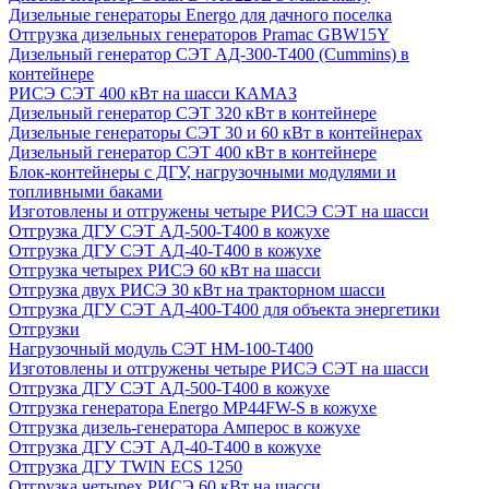
Дизельные генераторы Energo для дачного поселка
Отгрузка дизельных генераторов Pramac GВW15Y
Дизельный генератор СЭТ АД-300-Т400 (Cummins) в
контейнере
РИСЭ СЭТ 400 кВт на шасси КАМАЗ
Дизельный генератор СЭТ 320 кВт в контейнере
Дизельные генераторы СЭТ 30 и 60 кВт в контейнерах
Дизельный генератор СЭТ 400 кВт в контейнере
Блок-контейнеры с ДГУ, нагрузочными модулями и
топливными баками
Изготовлены и отгружены четыре РИСЭ СЭТ на шасси
Отгрузка ДГУ СЭТ АД-500-Т400 в кожухе
Отгрузка ДГУ СЭТ АД-40-Т400 в кожухе
Отгрузка четырех РИСЭ 60 кВт на шасси
Отгрузка двух РИСЭ 30 кВт на тракторном шасси
Отгрузка ДГУ СЭТ АД-400-Т400 для объекта энергетики
Отгрузки
Нагрузочный модуль СЭТ НМ-100-Т400
Изготовлены и отгружены четыре РИСЭ СЭТ на шасси
Отгрузка ДГУ СЭТ АД-500-Т400 в кожухе
Отгрузка генератора Energo MP44FW-S в кожухе
Отгрузка дизель-генератора Амперос в кожухе
Отгрузка ДГУ СЭТ АД-40-Т400 в кожухе
Отгрузка ДГУ TWIN ECS 1250
Отгрузка четырех РИСЭ 60 кВт на шасси