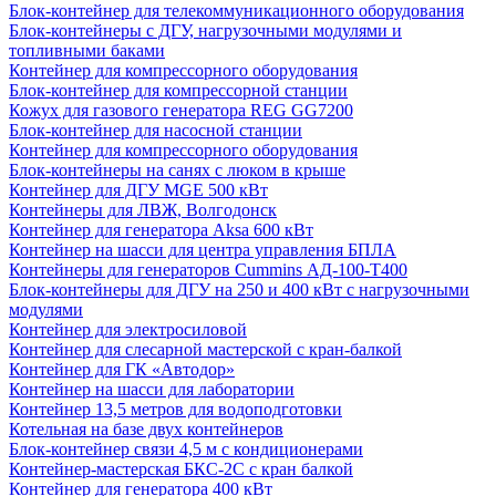
Блок-контейнер для телекоммуникационного оборудования
Блок-контейнеры с ДГУ, нагрузочными модулями и
топливными баками
Контейнер для компрессорного оборудования
Блок-контейнер для компрессорной станции
Кожух для газового генератора REG GG7200
Блок-контейнер для насосной станции
Контейнер для компрессорного оборудования
Блок-контейнеры на санях с люком в крыше
Контейнер для ДГУ MGE 500 кВт
Контейнеры для ЛВЖ, Волгодонск
Контейнер для генератора Aksa 600 кВт
Контейнер на шасси для центра управления БПЛА
Контейнеры для генераторов Cummins АД-100-Т400
Блок-контейнеры для ДГУ на 250 и 400 кВт с нагрузочными
модулями
Контейнер для электросиловой
Контейнер для слесарной мастерской с кран-балкой
Контейнер для ГК «Автодор»
Контейнер на шасси для лаборатории
Контейнер 13,5 метров для водоподготовки
Котельная на базе двух контейнеров
Блок-контейнер связи 4,5 м с кондиционерами
Контейнер-мастерская БКС-2С с кран балкой
Контейнер для генератора 400 кВт