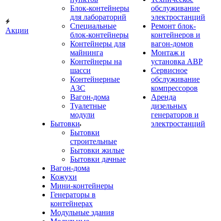
Блок-контейнеры
обслуживание
для лабораторий
электростанций
Специальные
Ремонт блок-
Акции
блок-контейнеры
контейнеров и
Контейнеры для
вагон-домов
майнинга
Монтаж и
Контейнеры на
установка АВР
шасси
Сервисное
Контейнерные
обслуживание
АЗС
компрессоров
Вагон-дома
Аренда
Туалетные
дизельных
модули
генераторов и
Бытовки
электростанций
Бытовки
строительные
Бытовки жилые
Бытовки дачные
Вагон-дома
Кожухи
Мини-контейнеры
Генераторы в
контейнерах
Модульные здания