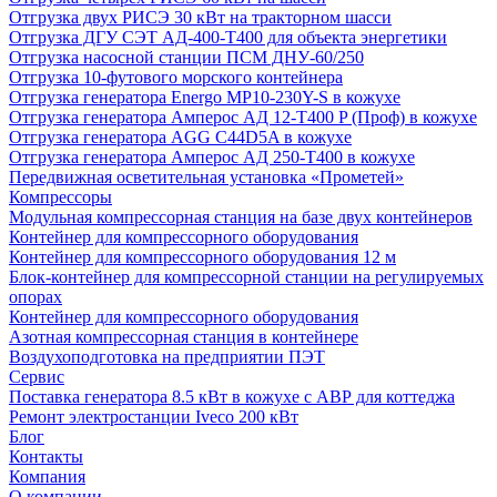
Отгрузка двух РИСЭ 30 кВт на тракторном шасси
Отгрузка ДГУ СЭТ АД-400-Т400 для объекта энергетики
Отгрузка насосной станции ПСМ ДНУ-60/250
Отгрузка 10-футового морского контейнера
Отгрузка генератора Energo MP10-230Y-S в кожухе
Отгрузка генератора Амперос АД 12-Т400 P (Проф) в кожухе
Отгрузка генератора AGG C44D5A в кожухе
Отгрузка генератора Амперос АД 250-Т400 в кожухе
Передвижная осветительная установка «Прометей»
Компрессоры
Модульная компрессорная станция на базе двух контейнеров
Контейнер для компрессорного оборудования
Контейнер для компрессорного оборудования 12 м
Блок-контейнер для компрессорной станции на регулируемых
опорах
Контейнер для компрессорного оборудования
Азотная компрессорная станция в контейнере
Воздухоподготовка на предприятии ПЭТ
Сервис
Поставка генератора 8.5 кВт в кожухе с АВР для коттеджа
Ремонт электростанции Iveco 200 кВт
Блог
Контакты
Компания
О компании