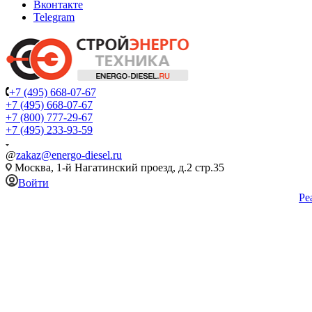
Вконтакте
Telegram
+7 (495) 668-07-67
+7 (495) 668-07-67
+7 (800) 777-29-67
+7 (495) 233-93-59
@
zakaz@energo-diesel.ru
Москва, 1-й Нагатинский проезд, д.2 стр.35
Войти
Ре