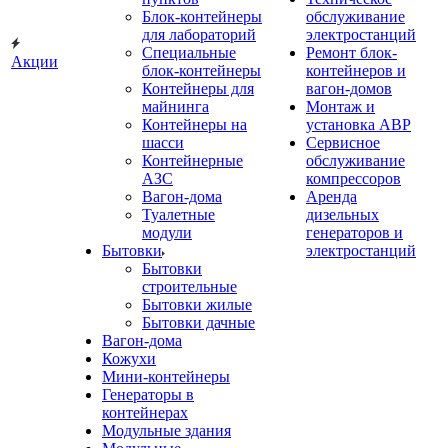
Блок-контейнеры
обслуживание
для лабораторий
электростанций
Специальные
Ремонт блок-
Акции
блок-контейнеры
контейнеров и
Контейнеры для
вагон-домов
майнинга
Монтаж и
Контейнеры на
установка АВР
шасси
Сервисное
Контейнерные
обслуживание
АЗС
компрессоров
Вагон-дома
Аренда
Туалетные
дизельных
модули
генераторов и
Бытовки
электростанций
Бытовки
строительные
Бытовки жилые
Бытовки дачные
Вагон-дома
Кожухи
Мини-контейнеры
Генераторы в
контейнерах
Модульные здания