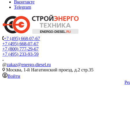
Вконтакте
Telegram
+7 (495) 668-07-67
+7 (495) 668-07-67
+7 (800) 777-29-67
+7 (495) 233-93-59
@
zakaz@energo-diesel.ru
Москва, 1-й Нагатинский проезд, д.2 стр.35
Войти
Ре