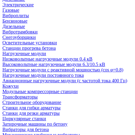
Электрические
Газовые
Виброплиты
Бензиновые
Дизельные
Вибротрамбовки
Снегоуборщики
Осветительные установки
Станции прогрева бетона
Нагрузочные модули
Низковольтные нагрузочные модули 0.4 кВ
Высоковольтные нагрузочные модули 6.3/10.5 кВ
Нагрузочные модули с реактивной мощностью (cos φ=0.8)
Нагрузочные модули постоянного тока
Авиационные нагрузочные модули (с частотой тока 400 Гц)
Кожухи
Модульные компрессорные станции
Трансформаторы
Строительное оборудование
Станки для гибки арматуры
Станки для резки арматуры
Циркулярные станки
Затирочные машины по бетону
Вибраторы для бетона
Механические глубинные вибраторы