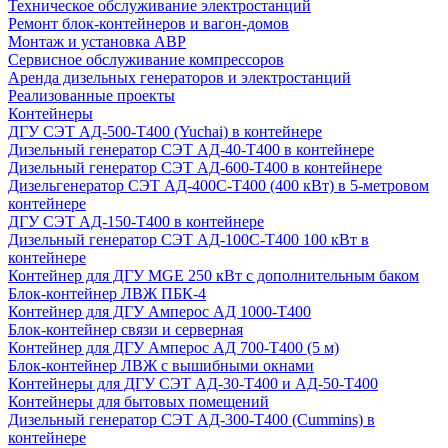
Техническое обслуживание электростанций
Ремонт блок-контейнеров и вагон-домов
Монтаж и установка АВР
Сервисное обслуживание компрессоров
Аренда дизельных генераторов и электростанций
Реализованные проекты
Контейнеры
ДГУ СЭТ АД-500-Т400 (Yuchai) в контейнере
Дизельный генератор СЭТ АД-40-Т400 в контейнере
Дизельный генератор СЭТ АД-600-Т400 в контейнере
Дизельгенератор СЭТ АД-400С-Т400 (400 кВт) в 5-метровом
контейнере
ДГУ СЭТ АД-150-Т400 в контейнере
Дизельный генератор СЭТ АД-100С-Т400 100 кВт в
контейнере
Контейнер для ДГУ MGE 250 кВт с дополнительным баком
Блок-контейнер ЛВЖ ПБК-4
Контейнер для ДГУ Амперос АД 1000-Т400
Блок-контейнер связи и серверная
Контейнер для ДГУ Амперос АД 700-Т400 (5 м)
Блок-контейнер ЛВЖ с вышибными окнами
Контейнеры для ДГУ СЭТ АД-30-Т400 и АД-50-Т400
Контейнеры для бытовых помещений
Дизельный генератор СЭТ АД-300-Т400 (Cummins) в
контейнере