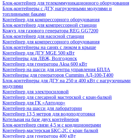
Блок-контейнер для телекоммуникационного оборудования
Блок-контейнеры с ДГУ, нагрузочными модулями и
топливными баками
Контейнер для компрессорного оборудования
Блок-контейнер для компрессорной станции
Кожух для газового генератора REG GG7200
Блок-контейнер для насосной станции
Контейнер для компрессорного оборудования
Блок-контейнеры на санях с люком в крыше
Контейнер для ДГУ MGE 500 кВт
Контейнеры для ЛВЖ, Волгодонск
Контейнер для генератора Aksa 600 кВт
Контейнер на шасси для центра управления БПЛА
Контейнеры для генераторов Cummins АД-100-Т400
Блок-контейнеры для ДГУ на 250 и 400 кВт с нагрузочными
модулями
Контейнер для электросиловой
Контейнер для слесарной мастерской с кран-балкой
Контейнер для ГК «Автодор»
Контейнер на шасси для лаборатории
Контейнер 13,5 метров для водоподготовки
Котельная на базе двух контейнеров
Блок-контейнер связи 4,5 м с кондиционерами
Контейнер-мастерская БКС-2С с кран балкой
Контейнер для генератора 400 кВт