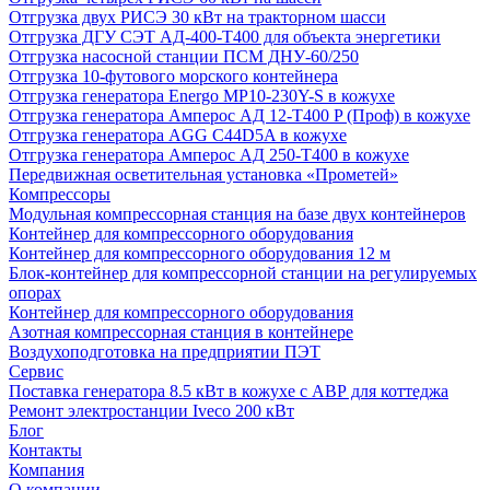
Отгрузка двух РИСЭ 30 кВт на тракторном шасси
Отгрузка ДГУ СЭТ АД-400-Т400 для объекта энергетики
Отгрузка насосной станции ПСМ ДНУ-60/250
Отгрузка 10-футового морского контейнера
Отгрузка генератора Energo MP10-230Y-S в кожухе
Отгрузка генератора Амперос АД 12-Т400 P (Проф) в кожухе
Отгрузка генератора AGG C44D5A в кожухе
Отгрузка генератора Амперос АД 250-Т400 в кожухе
Передвижная осветительная установка «Прометей»
Компрессоры
Модульная компрессорная станция на базе двух контейнеров
Контейнер для компрессорного оборудования
Контейнер для компрессорного оборудования 12 м
Блок-контейнер для компрессорной станции на регулируемых
опорах
Контейнер для компрессорного оборудования
Азотная компрессорная станция в контейнере
Воздухоподготовка на предприятии ПЭТ
Сервис
Поставка генератора 8.5 кВт в кожухе с АВР для коттеджа
Ремонт электростанции Iveco 200 кВт
Блог
Контакты
Компания
О компании