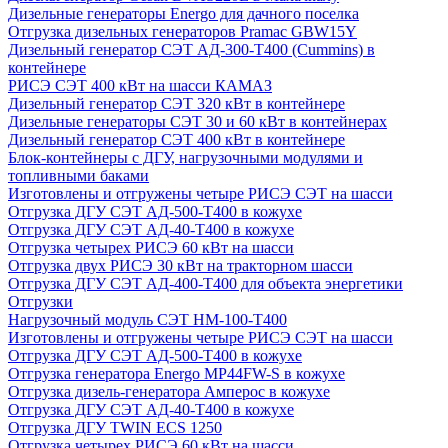
Дизельные генераторы Energo для дачного поселка
Отгрузка дизельных генераторов Pramac GВW15Y
Дизельный генератор СЭТ АД-300-Т400 (Cummins) в
контейнере
РИСЭ СЭТ 400 кВт на шасси КАМАЗ
Дизельный генератор СЭТ 320 кВт в контейнере
Дизельные генераторы СЭТ 30 и 60 кВт в контейнерах
Дизельный генератор СЭТ 400 кВт в контейнере
Блок-контейнеры с ДГУ, нагрузочными модулями и
топливными баками
Изготовлены и отгружены четыре РИСЭ СЭТ на шасси
Отгрузка ДГУ СЭТ АД-500-Т400 в кожухе
Отгрузка ДГУ СЭТ АД-40-Т400 в кожухе
Отгрузка четырех РИСЭ 60 кВт на шасси
Отгрузка двух РИСЭ 30 кВт на тракторном шасси
Отгрузка ДГУ СЭТ АД-400-Т400 для объекта энергетики
Отгрузки
Нагрузочный модуль СЭТ НМ-100-Т400
Изготовлены и отгружены четыре РИСЭ СЭТ на шасси
Отгрузка ДГУ СЭТ АД-500-Т400 в кожухе
Отгрузка генератора Energo MP44FW-S в кожухе
Отгрузка дизель-генератора Амперос в кожухе
Отгрузка ДГУ СЭТ АД-40-Т400 в кожухе
Отгрузка ДГУ TWIN ECS 1250
Отгрузка четырех РИСЭ 60 кВт на шасси