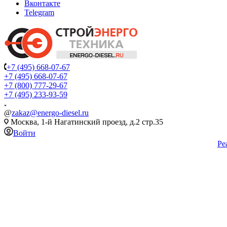
Вконтакте
Telegram
+7 (495) 668-07-67
+7 (495) 668-07-67
+7 (800) 777-29-67
+7 (495) 233-93-59
@
zakaz@energo-diesel.ru
Москва, 1-й Нагатинский проезд, д.2 стр.35
Войти
Ре