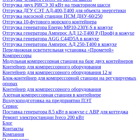
Отгрузка двух РИСЭ 30 кВт на тракторном шасси
Отгрузка ДГУ СЭТ АД-400-Т400 для объекта энергетики
Отгрузка насосной станции ПСМ ДНУ-60/250
Отгрузка 10-футового морского контейнера
Отгрузка генератора Energo MP10-230Y-S в кожухе
Отгрузка генератора Амперос АД 12-Т400 P (Проф) в кожухе
Отгрузка генератора AGG C44D5A в кожухе
Отгрузка генератора Амперос АД 250-Т400 в кожухе
Передвижная осветительная установка «Прометей»
Компрессоры
Модульная компрессорная станция на базе двух контейнеров
Контейнер для компрессорного оборудования
Контейнер для компрессорного оборудования 12 м
Блок-контейнер для компрессорной станции на регулируемых
опорах
Контейнер для компрессорного оборудования
Азотная компрессорная станция в контейнере
Воздухоподготовка на предприятии ПЭТ
Сервис
Поставка генератора 8.5 кВт в кожухе с АВР для коттеджа
Ремонт электростанции Iveco 200 кВт
Блог
Контакты
Компания
О компании