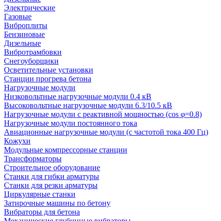
Электрические
Газовые
Виброплиты
Бензиновые
Дизельные
Вибротрамбовки
Снегоуборщики
Осветительные установки
Станции прогрева бетона
Нагрузочные модули
Низковольтные нагрузочные модули 0.4 кВ
Высоковольтные нагрузочные модули 6.3/10.5 кВ
Нагрузочные модули с реактивной мощностью (cos φ=0.8)
Нагрузочные модули постоянного тока
Авиационные нагрузочные модули (с частотой тока 400 Гц)
Кожухи
Модульные компрессорные станции
Трансформаторы
Строительное оборудование
Станки для гибки арматуры
Станки для резки арматуры
Циркулярные станки
Затирочные машины по бетону
Вибраторы для бетона
Механические глубинные вибраторы