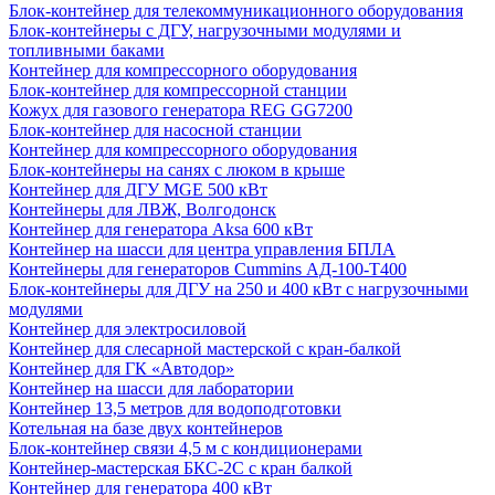
Блок-контейнер для телекоммуникационного оборудования
Блок-контейнеры с ДГУ, нагрузочными модулями и
топливными баками
Контейнер для компрессорного оборудования
Блок-контейнер для компрессорной станции
Кожух для газового генератора REG GG7200
Блок-контейнер для насосной станции
Контейнер для компрессорного оборудования
Блок-контейнеры на санях с люком в крыше
Контейнер для ДГУ MGE 500 кВт
Контейнеры для ЛВЖ, Волгодонск
Контейнер для генератора Aksa 600 кВт
Контейнер на шасси для центра управления БПЛА
Контейнеры для генераторов Cummins АД-100-Т400
Блок-контейнеры для ДГУ на 250 и 400 кВт с нагрузочными
модулями
Контейнер для электросиловой
Контейнер для слесарной мастерской с кран-балкой
Контейнер для ГК «Автодор»
Контейнер на шасси для лаборатории
Контейнер 13,5 метров для водоподготовки
Котельная на базе двух контейнеров
Блок-контейнер связи 4,5 м с кондиционерами
Контейнер-мастерская БКС-2С с кран балкой
Контейнер для генератора 400 кВт