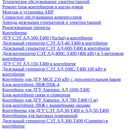
Техническое обслуживание электростанций
Ремонт блок-контейнеров и вагон-домов
Монтаж и установка АВР
Сервисное обслуживание компрессоров
Аренда дизельных генераторов и электростанций
Реализованные проекты
Контейнеры
ДГУ СЭТ АД-500-Т400 (Yuchai) в контейнере
Дизельный генератор СЭТ АД-40-Т400 в контейнере
Дизельный генератор СЭТ АД-600-Т400 в контейнере
Дизельгенератор СЭТ АД-400С-Т400 (400 кВт) в 5-метровом
контейнере
ДГУ СЭТ АД-150-Т400 в контейнере
Дизельный генератор СЭТ АД-100С-Т400 100 кВт в
контейнере
Контейнер для ДГУ MGE 250 кВт с дополнительным баком
Блок-контейнер ЛВЖ ПБК-4
Контейнер для ДГУ Амперос АД 1000-Т400
Блок-контейнер связи и серверная
Контейнер для ДГУ Амперос АД 700-Т400 (5 м)
Блок-контейнер ЛВЖ с вышибными окнами
Контейнеры для ДГУ СЭТ АД-30-Т400 и АД-50-Т400
Контейнеры для бытовых помещений
Дизельный генератор СЭТ АД-300-Т400 (Cummins) в
контейнере