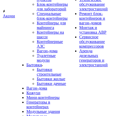
Блок-контейнеры
обслуживание
для лабораторий
электростанций
Специальные
Ремонт блок-
Акции
блок-контейнеры
контейнеров и
Контейнеры для
вагон-домов
майнинга
Монтаж и
Контейнеры на
установка АВР
шасси
Сервисное
Контейнерные
обслуживание
АЗС
компрессоров
Вагон-дома
Аренда
Туалетные
дизельных
модули
генераторов и
Бытовки
электростанций
Бытовки
строительные
Бытовки жилые
Бытовки дачные
Вагон-дома
Кожухи
Мини-контейнеры
Генераторы в
контейнерах
Модульные здания