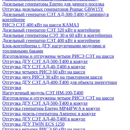
Дизельные генераторы Energo для дачного поселка
Отгрузка дизельных генераторов Pramac GВW15Y
Дизельный генератор СЭТ АД-300-Т400 (Cummins) в
контейнере
РИСЭ СЭТ 400 кВт на шасси КАМАЗ
Дизельный генератор СЭТ 320 кВт в контейнере
Дизельные генераторы СЭТ 30 и 60 кВт в контейнерах
Дизельный генератор СЭТ 400 кВт в контейнере
Блок-контейнеры с ДГУ, нагрузочными модулями и
топливными баками
Изготовлены и отгружены четыре РИСЭ СЭТ на шасси
Отгрузка ДГУ СЭТ АД-500-Т400 в кожухе
Отгрузка ДГУ СЭТ АД-40-Т400 в кожухе
Отгрузка четырех РИСЭ 60 кВт на шасси
Отгрузка двух РИСЭ 30 кВт на тракторном шасси
Отгрузка ДГУ СЭТ АД-400-Т400 для объекта энергетики
Отгрузки
Нагрузочный модуль СЭТ НМ-100-Т400
Изготовлены и отгружены четыре РИСЭ СЭТ на шасси
Отгрузка ДГУ СЭТ АД-500-Т400 в кожухе
Отгрузка генератора Energo MP44FW-S в кожухе
Отгрузка дизель-генератора Амперос в кожухе
Отгрузка ДГУ СЭТ АД-40-Т400 в кожухе
Отгрузка ДГУ TWIN ECS 1250
Отгрузка четырех РИСЭ 60 кВт на шасси