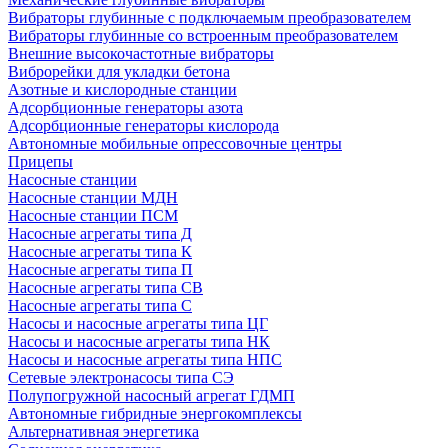
Вибраторы глубинные с подключаемым преобразователем
Вибраторы глубинные со встроенным преобразователем
Внешние высокочастотные вибраторы
Виброрейки для укладки бетона
Азотные и кислородные станции
Адсорбционные генераторы азота
Адсорбционные генераторы кислорода
Автономные мобильные опрессовочные центры
Прицепы
Насосные станции
Насосные станции МДН
Насосные станции ПСМ
Насосные агрегаты типа Д
Насосные агрегаты типа К
Насосные агрегаты типа П
Насосные агрегаты типа СВ
Насосные агрегаты типа С
Насосы и насосные агрегаты типа ЦГ
Насосы и насосные агрегаты типа НК
Насосы и насосные агрегаты типа НПС
Сетевые электронасосы типа СЭ
Полупогружной насосный агрегат ГДМП
Автономные гибридные энергокомплексы
Альтернативная энергетика