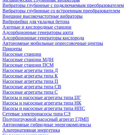
Вибраторы глубинные с подключаемым преобразователем
Вибраторы глубинные со встроенным преобразователем
Внешние высокочастотные вибраторы
Виброрейки для укладки бетона
Азотные и кислородные станции
Адсорбционные генераторы азота
Адсорбционные генераторы кислорода
Автономные мобильные опрессовочные центры
Прицепы
Насосные станции
Насосные станции МДН
Насосные станции ПСМ
Насосные агрегаты типа Д
Насосные агрегаты типа К
Насосные агрегаты типа П
Насосные агрегаты типа СВ
Насосные агрегаты типа С
Насосы и насосные агрегаты типа ЦГ
Насосы и насосные агрегаты типа НК
Насосы и насосные агрегаты типа НПС
Сетевые электронасосы типа СЭ
Полупогружной насосный агрегат ГДМП
Автономные гибридные энергокомплексы
Альтернативная энергетика