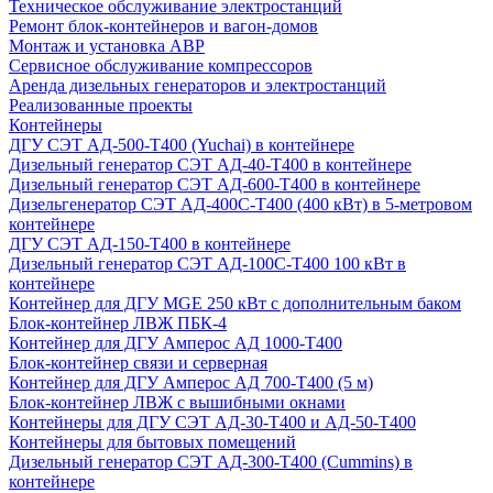
Техническое обслуживание электростанций
Ремонт блок-контейнеров и вагон-домов
Монтаж и установка АВР
Сервисное обслуживание компрессоров
Аренда дизельных генераторов и электростанций
Реализованные проекты
Контейнеры
ДГУ СЭТ АД-500-Т400 (Yuchai) в контейнере
Дизельный генератор СЭТ АД-40-Т400 в контейнере
Дизельный генератор СЭТ АД-600-Т400 в контейнере
Дизельгенератор СЭТ АД-400С-Т400 (400 кВт) в 5-метровом
контейнере
ДГУ СЭТ АД-150-Т400 в контейнере
Дизельный генератор СЭТ АД-100С-Т400 100 кВт в
контейнере
Контейнер для ДГУ MGE 250 кВт с дополнительным баком
Блок-контейнер ЛВЖ ПБК-4
Контейнер для ДГУ Амперос АД 1000-Т400
Блок-контейнер связи и серверная
Контейнер для ДГУ Амперос АД 700-Т400 (5 м)
Блок-контейнер ЛВЖ с вышибными окнами
Контейнеры для ДГУ СЭТ АД-30-Т400 и АД-50-Т400
Контейнеры для бытовых помещений
Дизельный генератор СЭТ АД-300-Т400 (Cummins) в
контейнере