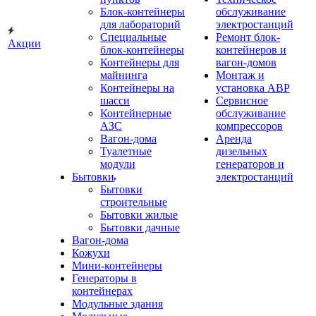
Блок-контейнеры
обслуживание
для лабораторий
электростанций
Специальные
Ремонт блок-
Акции
блок-контейнеры
контейнеров и
Контейнеры для
вагон-домов
майнинга
Монтаж и
Контейнеры на
установка АВР
шасси
Сервисное
Контейнерные
обслуживание
АЗС
компрессоров
Вагон-дома
Аренда
Туалетные
дизельных
модули
генераторов и
Бытовки
электростанций
Бытовки
строительные
Бытовки жилые
Бытовки дачные
Вагон-дома
Кожухи
Мини-контейнеры
Генераторы в
контейнерах
Модульные здания