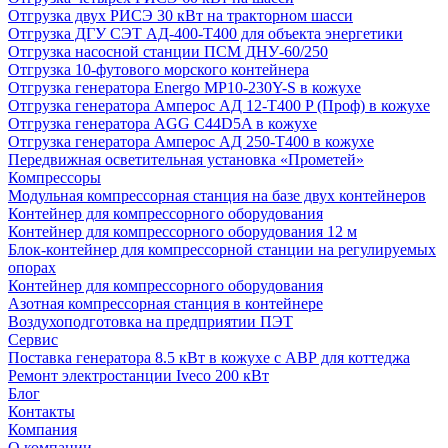
Отгрузка двух РИСЭ 30 кВт на тракторном шасси
Отгрузка ДГУ СЭТ АД-400-Т400 для объекта энергетики
Отгрузка насосной станции ПСМ ДНУ-60/250
Отгрузка 10-футового морского контейнера
Отгрузка генератора Energo MP10-230Y-S в кожухе
Отгрузка генератора Амперос АД 12-Т400 P (Проф) в кожухе
Отгрузка генератора AGG C44D5A в кожухе
Отгрузка генератора Амперос АД 250-Т400 в кожухе
Передвижная осветительная установка «Прометей»
Компрессоры
Модульная компрессорная станция на базе двух контейнеров
Контейнер для компрессорного оборудования
Контейнер для компрессорного оборудования 12 м
Блок-контейнер для компрессорной станции на регулируемых
опорах
Контейнер для компрессорного оборудования
Азотная компрессорная станция в контейнере
Воздухоподготовка на предприятии ПЭТ
Сервис
Поставка генератора 8.5 кВт в кожухе с АВР для коттеджа
Ремонт электростанции Iveco 200 кВт
Блог
Контакты
Компания
О компании