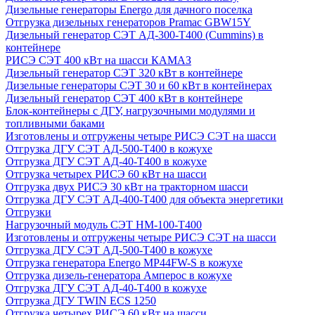
Дизельные генераторы Energo для дачного поселка
Отгрузка дизельных генераторов Pramac GВW15Y
Дизельный генератор СЭТ АД-300-Т400 (Cummins) в
контейнере
РИСЭ СЭТ 400 кВт на шасси КАМАЗ
Дизельный генератор СЭТ 320 кВт в контейнере
Дизельные генераторы СЭТ 30 и 60 кВт в контейнерах
Дизельный генератор СЭТ 400 кВт в контейнере
Блок-контейнеры с ДГУ, нагрузочными модулями и
топливными баками
Изготовлены и отгружены четыре РИСЭ СЭТ на шасси
Отгрузка ДГУ СЭТ АД-500-Т400 в кожухе
Отгрузка ДГУ СЭТ АД-40-Т400 в кожухе
Отгрузка четырех РИСЭ 60 кВт на шасси
Отгрузка двух РИСЭ 30 кВт на тракторном шасси
Отгрузка ДГУ СЭТ АД-400-Т400 для объекта энергетики
Отгрузки
Нагрузочный модуль СЭТ НМ-100-Т400
Изготовлены и отгружены четыре РИСЭ СЭТ на шасси
Отгрузка ДГУ СЭТ АД-500-Т400 в кожухе
Отгрузка генератора Energo MP44FW-S в кожухе
Отгрузка дизель-генератора Амперос в кожухе
Отгрузка ДГУ СЭТ АД-40-Т400 в кожухе
Отгрузка ДГУ TWIN ECS 1250
Отгрузка четырех РИСЭ 60 кВт на шасси