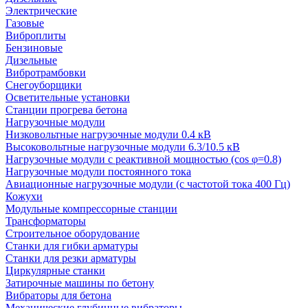
Электрические
Газовые
Виброплиты
Бензиновые
Дизельные
Вибротрамбовки
Снегоуборщики
Осветительные установки
Станции прогрева бетона
Нагрузочные модули
Низковольтные нагрузочные модули 0.4 кВ
Высоковольтные нагрузочные модули 6.3/10.5 кВ
Нагрузочные модули с реактивной мощностью (cos φ=0.8)
Нагрузочные модули постоянного тока
Авиационные нагрузочные модули (с частотой тока 400 Гц)
Кожухи
Модульные компрессорные станции
Трансформаторы
Строительное оборудование
Станки для гибки арматуры
Станки для резки арматуры
Циркулярные станки
Затирочные машины по бетону
Вибраторы для бетона
Механические глубинные вибраторы