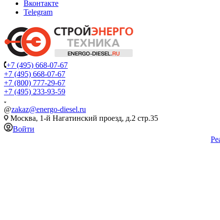
Вконтакте
Telegram
+7 (495) 668-07-67
+7 (495) 668-07-67
+7 (800) 777-29-67
+7 (495) 233-93-59
@
zakaz@energo-diesel.ru
Москва, 1-й Нагатинский проезд, д.2 стр.35
Войти
Ре