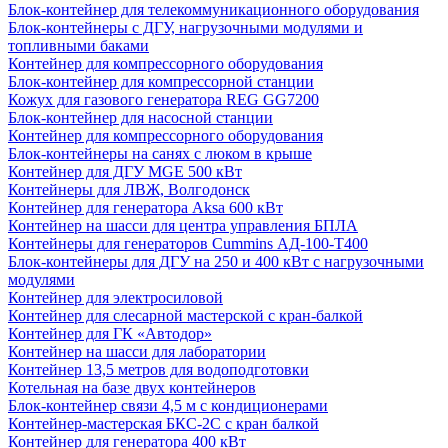
Блок-контейнер для телекоммуникационного оборудования
Блок-контейнеры с ДГУ, нагрузочными модулями и
топливными баками
Контейнер для компрессорного оборудования
Блок-контейнер для компрессорной станции
Кожух для газового генератора REG GG7200
Блок-контейнер для насосной станции
Контейнер для компрессорного оборудования
Блок-контейнеры на санях с люком в крыше
Контейнер для ДГУ MGE 500 кВт
Контейнеры для ЛВЖ, Волгодонск
Контейнер для генератора Aksa 600 кВт
Контейнер на шасси для центра управления БПЛА
Контейнеры для генераторов Cummins АД-100-Т400
Блок-контейнеры для ДГУ на 250 и 400 кВт с нагрузочными
модулями
Контейнер для электросиловой
Контейнер для слесарной мастерской с кран-балкой
Контейнер для ГК «Автодор»
Контейнер на шасси для лаборатории
Контейнер 13,5 метров для водоподготовки
Котельная на базе двух контейнеров
Блок-контейнер связи 4,5 м с кондиционерами
Контейнер-мастерская БКС-2С с кран балкой
Контейнер для генератора 400 кВт