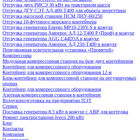
Отгрузка двух РИСЭ 30 кВт на тракторном шасси
Отгрузка ДГУ СЭТ АД-400-Т400 для объекта энергетики
Отгрузка насосной станции ПСМ ДНУ-60/250
Отгрузка 10-футового морского контейнера
Отгрузка генератора Energo MP10-230Y-S в кожухе
Отгрузка генератора Амперос АД 12-Т400 P (Проф) в кожухе
Отгрузка генератора AGG C44D5A в кожухе
Отгрузка генератора Амперос АД 250-Т400 в кожухе
Передвижная осветительная установка «Прометей»
Компрессоры
Модульная компрессорная станция на базе двух контейнеров
Контейнер для компрессорного оборудования
Контейнер для компрессорного оборудования 12 м
Блок-контейнер для компрессорной станции на регулируемых
опорах
Контейнер для компрессорного оборудования
Азотная компрессорная станция в контейнере
Воздухоподготовка на предприятии ПЭТ
Сервис
Поставка генератора 8.5 кВт в кожухе с АВР для коттеджа
Ремонт электростанции Iveco 200 кВт
Блог
Контакты
Компания
О компании