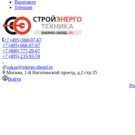
Вконтакте
Telegram
+7 (495) 668-07-67
+7 (495) 668-07-67
+7 (800) 777-29-67
+7 (495) 233-93-59
@
zakaz@energo-diesel.ru
Москва, 1-й Нагатинский проезд, д.2 стр.35
Войти
Ре