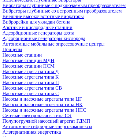
Вибраторы глубинные с подключаемым преобразователем
Вибраторы глубинные со встроенным преобразователем
Внешние высокочастотные вибраторы
Виброрейки для укладки бетона
Азотные и кислородные станции
Адсорбционные генераторы азота
Адсорбционные генераторы кислорода
Автономные мобильные опрессовочные центры
Прицепы
Насосные станции
Насосные станции МДН
Насосные станции ПСМ
Насосные агрегаты типа Д
Насосные агрегаты типа К
Насосные агрегаты типа П
Насосные агрегаты типа СВ
Насосные агрегаты типа С
Насосы и насосные агрегаты типа ЦГ
Насосы и насосные агрегаты типа НК
Насосы и насосные агрегаты типа НПС
Сетевые электронасосы типа СЭ
Полупогружной насосный агрегат ГДМП
Автономные гибридные энергокомплексы
Альтернативная энергетика