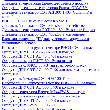
Дизельные генераторы Energo для дачного поселка
Отгрузка дизельных генераторов Pramac GВW15Y
Дизельный генератор СЭТ АД-300-Т400 (Cummins) в
контейнере
РИСЭ СЭТ 400 кВт на шасси КАМАЗ
Дизельный генератор СЭТ 320 кВт в контейнере
Дизельные генераторы СЭТ 30 и 60 кВт в контейнерах
Дизельный генератор СЭТ 400 кВт в контейнере
Блок-контейнеры с ДГУ, нагрузочными модулями и
топливными баками
Изготовлены и отгружены четыре РИСЭ СЭТ на шасси
Отгрузка ДГУ СЭТ АД-500-Т400 в кожухе
Отгрузка ДГУ СЭТ АД-40-Т400 в кожухе
Отгрузка четырех РИСЭ 60 кВт на шасси
Отгрузка двух РИСЭ 30 кВт на тракторном шасси
Отгрузка ДГУ СЭТ АД-400-Т400 для объекта энергетики
Отгрузки
Нагрузочный модуль СЭТ НМ-100-Т400
Изготовлены и отгружены четыре РИСЭ СЭТ на шасси
Отгрузка ДГУ СЭТ АД-500-Т400 в кожухе
Отгрузка генератора Energo MP44FW-S в кожухе
Отгрузка дизель-генератора Амперос в кожухе
Отгрузка ДГУ СЭТ АД-40-Т400 в кожухе
Отгрузка ДГУ TWIN ECS 1250
Отгрузка четырех РИСЭ 60 кВт на шасси