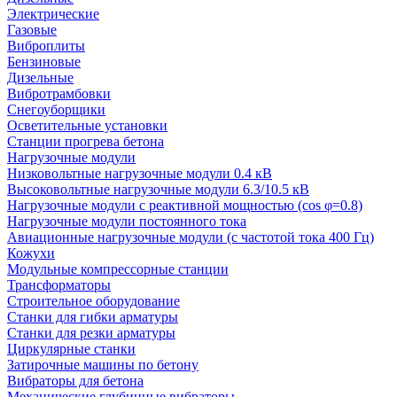
Электрические
Газовые
Виброплиты
Бензиновые
Дизельные
Вибротрамбовки
Снегоуборщики
Осветительные установки
Станции прогрева бетона
Нагрузочные модули
Низковольтные нагрузочные модули 0.4 кВ
Высоковольтные нагрузочные модули 6.3/10.5 кВ
Нагрузочные модули с реактивной мощностью (cos φ=0.8)
Нагрузочные модули постоянного тока
Авиационные нагрузочные модули (с частотой тока 400 Гц)
Кожухи
Модульные компрессорные станции
Трансформаторы
Строительное оборудование
Станки для гибки арматуры
Станки для резки арматуры
Циркулярные станки
Затирочные машины по бетону
Вибраторы для бетона
Механические глубинные вибраторы