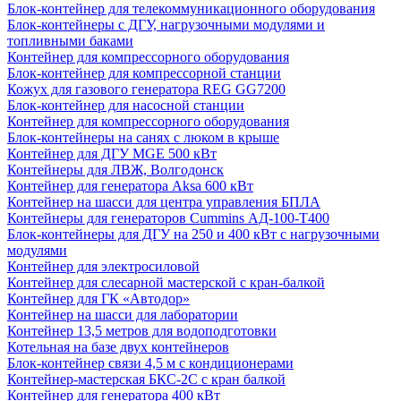
Блок-контейнер для телекоммуникационного оборудования
Блок-контейнеры с ДГУ, нагрузочными модулями и
топливными баками
Контейнер для компрессорного оборудования
Блок-контейнер для компрессорной станции
Кожух для газового генератора REG GG7200
Блок-контейнер для насосной станции
Контейнер для компрессорного оборудования
Блок-контейнеры на санях с люком в крыше
Контейнер для ДГУ MGE 500 кВт
Контейнеры для ЛВЖ, Волгодонск
Контейнер для генератора Aksa 600 кВт
Контейнер на шасси для центра управления БПЛА
Контейнеры для генераторов Cummins АД-100-Т400
Блок-контейнеры для ДГУ на 250 и 400 кВт с нагрузочными
модулями
Контейнер для электросиловой
Контейнер для слесарной мастерской с кран-балкой
Контейнер для ГК «Автодор»
Контейнер на шасси для лаборатории
Контейнер 13,5 метров для водоподготовки
Котельная на базе двух контейнеров
Блок-контейнер связи 4,5 м с кондиционерами
Контейнер-мастерская БКС-2С с кран балкой
Контейнер для генератора 400 кВт