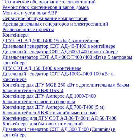
Техническое обслуживание электростанций
Ремонт блок-контейнеров и вагон-домов
Монтаж и установка АВР
Сервисное обслуживание компрессоров
Аренда дизельных генераторов и электростанций
Реализованные проекты
Контейнеры
ДГУ СЭТ АД-500-Т400 (Yuchai) в контейнере
Дизельный генератор СЭТ АД-40-Т400 в контейнере
Дизельный генератор СЭТ АД-600-Т400 в контейнере
Дизельгенератор СЭТ АД-400С-Т400 (400 кВт) в 5-метровом
контейнере
ДГУ СЭТ АД-150-Т400 в контейнере
Дизельный генератор СЭТ АД-100С-Т400 100 кВт в
контейнере
Контейнер для ДГУ MGE 250 кВт с дополнительным баком
Блок-контейнер ЛВЖ ПБК-4
Контейнер для ДГУ Амперос АД 1000-Т400
Блок-контейнер связи и серверная
Контейнер для ДГУ Амперос АД 700-Т400 (5 м)
Блок-контейнер ЛВЖ с вышибными окнами
Контейнеры для ДГУ СЭТ АД-30-Т400 и АД-50-Т400
Контейнеры для бытовых помещений
Дизельный генератор СЭТ АД-300-Т400 (Cummins) в
контейнере