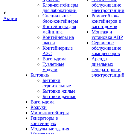
Блок-контейнеры
обслуживание
для лабораторий
электростанций
Специальные
Ремонт блок-
Акции
блок-контейнеры
контейнеров и
Контейнеры для
вагон-домов
майнинга
Монтаж и
Контейнеры на
установка АВР
шасси
Сервисное
Контейнерные
обслуживание
АЗС
компрессоров
Вагон-дома
Аренда
Туалетные
дизельных
модули
генераторов и
Бытовки
электростанций
Бытовки
строительные
Бытовки жилые
Бытовки дачные
Вагон-дома
Кожухи
Мини-контейнеры
Генераторы в
контейнерах
Модульные здания