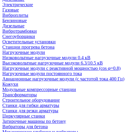
Электрические
Газовые
Виброплиты
Бензиновые
Дизельные
Вибротрамбовки
Снегоуборщики
Осветительные установки
Станции прогрева бетона
Нагрузочные модули
Низковольтные нагрузочные модули 0.4 кВ
Высоковольтные нагрузочные модули 6.3/10.5 кВ
Нагрузочные модули с реактивной мощностью (cos φ=0.8)
Нагрузочные модули постоянного тока
Авиационные нагрузочные модули (с частотой тока 400 Гц)
Кожухи
Модульные компрессорные станции
Трансформаторы
Строительное оборудование
Станки для гибки арматуры
Станки для резки арматуры
Циркулярные станки
Затирочные машины по бетону
Вибраторы для бетона
Механические глубинные вибраторы