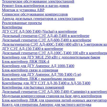
Техническое обслуживание электростанций
Ремонт блок-контейнеров и вагон-домов
Монтаж и установка АВР
Сервисное обслуживание компрессоров
Аренда дизельных генераторов и электростанций
Реализованные проекты
Контейнеры
ДГУ СЭТ АД-500-Т400 (Yuchai) в контейнере
Дизельный генератор СЭТ АД-40-Т400 в контейнере
Дизельный генератор СЭТ АД-600-Т400 в контейнере
Дизельгенератор СЭТ АД-400С-Т400 (400 кВт) в 5-метровом к
ДГУ СЭТ АД-150-Т400 в контейнере
Дизельный генератор СЭТ АД-100С-Т400 100 кВт в контейнер
Контейнер для ДГУ MGE 250 кВт с дополнительным баком
Блок-контейнер ЛВЖ ПБК-4
Контейнер для ДГУ Амперос АД 1000-Т400
Блок-контейнер связи и серверная
Контейнер для ДГУ Амперос АД 700-Т400 (5 м)
Блок-контейнер ЛВЖ с вышибными окнами
Контейнеры для ДГУ СЭТ АД-30-Т400 и АД-50-Т400
Контейнеры для бытовых помещений
Дизельный генератор СЭТ АД-300-Т400 (Cummins) в контейне
Модульная компрессорная станция на базе двух контейнеров
Блок-контейнер ЛВЖ для хранения литий-ионных аккумулятор
Кожух для генератора Амперос для частного коттеджа