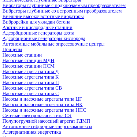
Вибраторы глубинные с подключаемым преобразователем
Вибраторы глубинные со встроенным преобразователем
Внешние высокочастотные вибраторы
Виброрейки для укладки бетона
Азотные и кислородные станции
Адсорбционные генераторы азота
Адсорбционные генераторы кислорода
Автономные мобильные опрессовочные центры
Прицепы
Насосные станции
Насосные станции МДН
Насосные станции ПСМ
Насосные агрегаты типа Д
Насосные агрегаты типа К
Насосные агрегаты типа П
Насосные агрегаты типа СВ
Насосные агрегаты типа С
Насосы и насосные агрегаты типа ЦГ
Насосы и насосные агрегаты типа НК
Насосы и насосные агрегаты типа НПС
Сетевые электронасосы типа СЭ
Полупогружной насосный агрегат ГДМП
Автономные гибридные энергокомплексы
Альтернативная энергетика