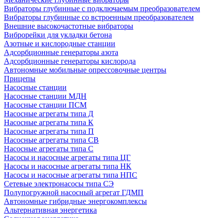
Вибраторы глубинные с подключаемым преобразователем
Вибраторы глубинные со встроенным преобразователем
Внешние высокочастотные вибраторы
Виброрейки для укладки бетона
Азотные и кислородные станции
Адсорбционные генераторы азота
Адсорбционные генераторы кислорода
Автономные мобильные опрессовочные центры
Прицепы
Насосные станции
Насосные станции МДН
Насосные станции ПСМ
Насосные агрегаты типа Д
Насосные агрегаты типа К
Насосные агрегаты типа П
Насосные агрегаты типа СВ
Насосные агрегаты типа С
Насосы и насосные агрегаты типа ЦГ
Насосы и насосные агрегаты типа НК
Насосы и насосные агрегаты типа НПС
Сетевые электронасосы типа СЭ
Полупогружной насосный агрегат ГДМП
Автономные гибридные энергокомплексы
Альтернативная энергетика