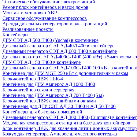
Техническое обслуживание электростанций
Ремонт блок-контейнеров и вагон-домов
Монтаж и установка АВР
Сервисное обслуживание компрессоров
Аренда дизельных генераторов и электростанций
Реализованные проекты
Контейнеры
ДГУ СЭТ АД-500-Т400 (Yuchai) в контейнере
Дизельный генератор СЭТ АД-40-Т400 в контейнере
Дизельный генератор СЭТ АД-600-Т400 в контейнере
Дизельгенератор СЭТ АД-400С-Т400 (400 кВт) в 5-метровом к
ДГУ СЭТ АД-150-Т400 в контейнере
Дизельный генератор СЭТ АД-100С-Т400 100 кВт в контейнер
Контейнер для ДГУ MGE 250 кВт с дополнительным баком
Блок-контейнер ЛВЖ ПБК-4
Контейнер для ДГУ Амперос АД 1000-Т400
Блок-контейнер связи и серверная
Контейнер для ДГУ Амперос АД 700-Т400 (5 м)
Блок-контейнер ЛВЖ с вышибными окнами
Контейнеры для ДГУ СЭТ АД-30-Т400 и АД-50-Т400
Контейнеры для бытовых помещений
Дизельный генератор СЭТ АД-300-Т400 (Cummins) в контейне
Модульная компрессорная станция на базе двух контейнеров
Блок-контейнер ЛВЖ для хранения литий-ионных аккумулятор
Кожух для генератора Амперос для частного коттеджа