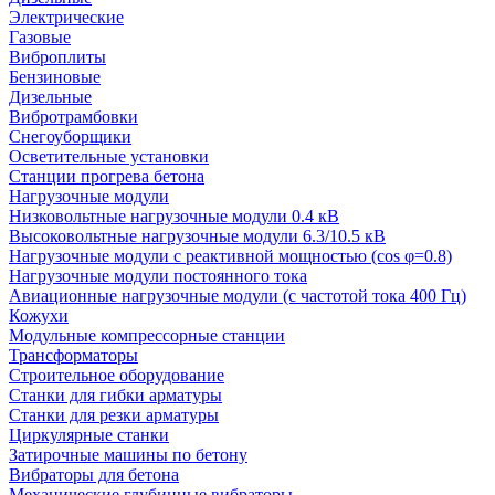
Электрические
Газовые
Виброплиты
Бензиновые
Дизельные
Вибротрамбовки
Снегоуборщики
Осветительные установки
Станции прогрева бетона
Нагрузочные модули
Низковольтные нагрузочные модули 0.4 кВ
Высоковольтные нагрузочные модули 6.3/10.5 кВ
Нагрузочные модули с реактивной мощностью (cos φ=0.8)
Нагрузочные модули постоянного тока
Авиационные нагрузочные модули (с частотой тока 400 Гц)
Кожухи
Модульные компрессорные станции
Трансформаторы
Строительное оборудование
Станки для гибки арматуры
Станки для резки арматуры
Циркулярные станки
Затирочные машины по бетону
Вибраторы для бетона
Механические глубинные вибраторы