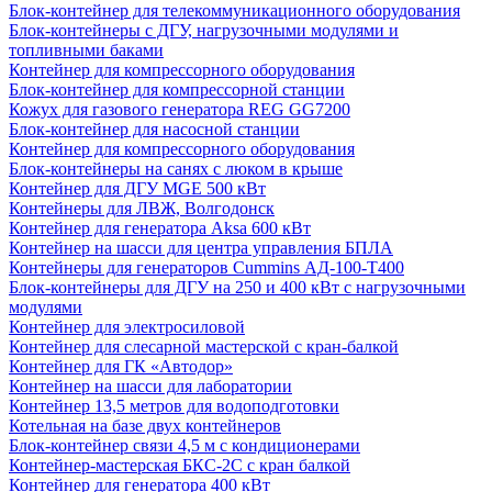
Блок-контейнер для телекоммуникационного оборудования
Блок-контейнеры с ДГУ, нагрузочными модулями и
топливными баками
Контейнер для компрессорного оборудования
Блок-контейнер для компрессорной станции
Кожух для газового генератора REG GG7200
Блок-контейнер для насосной станции
Контейнер для компрессорного оборудования
Блок-контейнеры на санях с люком в крыше
Контейнер для ДГУ MGE 500 кВт
Контейнеры для ЛВЖ, Волгодонск
Контейнер для генератора Aksa 600 кВт
Контейнер на шасси для центра управления БПЛА
Контейнеры для генераторов Cummins АД-100-Т400
Блок-контейнеры для ДГУ на 250 и 400 кВт с нагрузочными
модулями
Контейнер для электросиловой
Контейнер для слесарной мастерской с кран-балкой
Контейнер для ГК «Автодор»
Контейнер на шасси для лаборатории
Контейнер 13,5 метров для водоподготовки
Котельная на базе двух контейнеров
Блок-контейнер связи 4,5 м с кондиционерами
Контейнер-мастерская БКС-2С с кран балкой
Контейнер для генератора 400 кВт