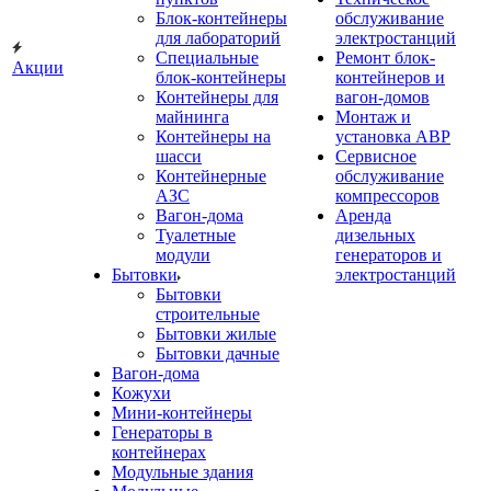
Блок-контейнеры
обслуживание
для лабораторий
электростанций
Специальные
Ремонт блок-
Акции
блок-контейнеры
контейнеров и
Контейнеры для
вагон-домов
майнинга
Монтаж и
Контейнеры на
установка АВР
шасси
Сервисное
Контейнерные
обслуживание
АЗС
компрессоров
Вагон-дома
Аренда
Туалетные
дизельных
модули
генераторов и
Бытовки
электростанций
Бытовки
строительные
Бытовки жилые
Бытовки дачные
Вагон-дома
Кожухи
Мини-контейнеры
Генераторы в
контейнерах
Модульные здания