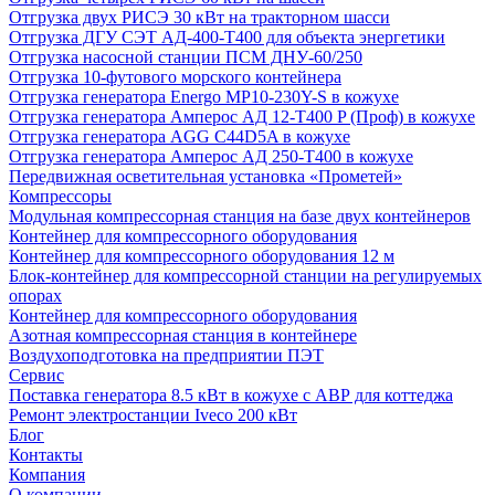
Отгрузка двух РИСЭ 30 кВт на тракторном шасси
Отгрузка ДГУ СЭТ АД-400-Т400 для объекта энергетики
Отгрузка насосной станции ПСМ ДНУ-60/250
Отгрузка 10-футового морского контейнера
Отгрузка генератора Energo MP10-230Y-S в кожухе
Отгрузка генератора Амперос АД 12-Т400 P (Проф) в кожухе
Отгрузка генератора AGG C44D5A в кожухе
Отгрузка генератора Амперос АД 250-Т400 в кожухе
Передвижная осветительная установка «Прометей»
Компрессоры
Модульная компрессорная станция на базе двух контейнеров
Контейнер для компрессорного оборудования
Контейнер для компрессорного оборудования 12 м
Блок-контейнер для компрессорной станции на регулируемых
опорах
Контейнер для компрессорного оборудования
Азотная компрессорная станция в контейнере
Воздухоподготовка на предприятии ПЭТ
Сервис
Поставка генератора 8.5 кВт в кожухе с АВР для коттеджа
Ремонт электростанции Iveco 200 кВт
Блог
Контакты
Компания
О компании