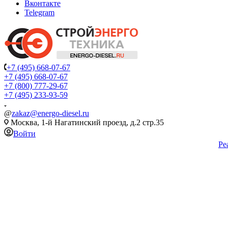
Вконтакте
Telegram
+7 (495) 668-07-67
+7 (495) 668-07-67
+7 (800) 777-29-67
+7 (495) 233-93-59
@
zakaz@energo-diesel.ru
Москва, 1-й Нагатинский проезд, д.2 стр.35
Войти
Ре