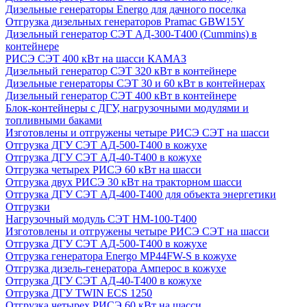
Дизельные генераторы Energo для дачного поселка
Отгрузка дизельных генераторов Pramac GВW15Y
Дизельный генератор СЭТ АД-300-Т400 (Cummins) в
контейнере
РИСЭ СЭТ 400 кВт на шасси КАМАЗ
Дизельный генератор СЭТ 320 кВт в контейнере
Дизельные генераторы СЭТ 30 и 60 кВт в контейнерах
Дизельный генератор СЭТ 400 кВт в контейнере
Блок-контейнеры с ДГУ, нагрузочными модулями и
топливными баками
Изготовлены и отгружены четыре РИСЭ СЭТ на шасси
Отгрузка ДГУ СЭТ АД-500-Т400 в кожухе
Отгрузка ДГУ СЭТ АД-40-Т400 в кожухе
Отгрузка четырех РИСЭ 60 кВт на шасси
Отгрузка двух РИСЭ 30 кВт на тракторном шасси
Отгрузка ДГУ СЭТ АД-400-Т400 для объекта энергетики
Отгрузки
Нагрузочный модуль СЭТ НМ-100-Т400
Изготовлены и отгружены четыре РИСЭ СЭТ на шасси
Отгрузка ДГУ СЭТ АД-500-Т400 в кожухе
Отгрузка генератора Energo MP44FW-S в кожухе
Отгрузка дизель-генератора Амперос в кожухе
Отгрузка ДГУ СЭТ АД-40-Т400 в кожухе
Отгрузка ДГУ TWIN ECS 1250
Отгрузка четырех РИСЭ 60 кВт на шасси