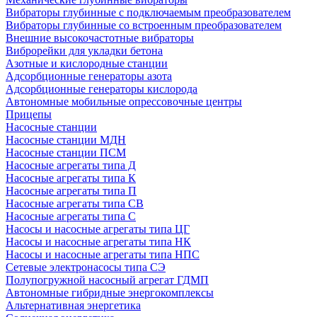
Вибраторы глубинные с подключаемым преобразователем
Вибраторы глубинные со встроенным преобразователем
Внешние высокочастотные вибраторы
Виброрейки для укладки бетона
Азотные и кислородные станции
Адсорбционные генераторы азота
Адсорбционные генераторы кислорода
Автономные мобильные опрессовочные центры
Прицепы
Насосные станции
Насосные станции МДН
Насосные станции ПСМ
Насосные агрегаты типа Д
Насосные агрегаты типа К
Насосные агрегаты типа П
Насосные агрегаты типа СВ
Насосные агрегаты типа С
Насосы и насосные агрегаты типа ЦГ
Насосы и насосные агрегаты типа НК
Насосы и насосные агрегаты типа НПС
Сетевые электронасосы типа СЭ
Полупогружной насосный агрегат ГДМП
Автономные гибридные энергокомплексы
Альтернативная энергетика