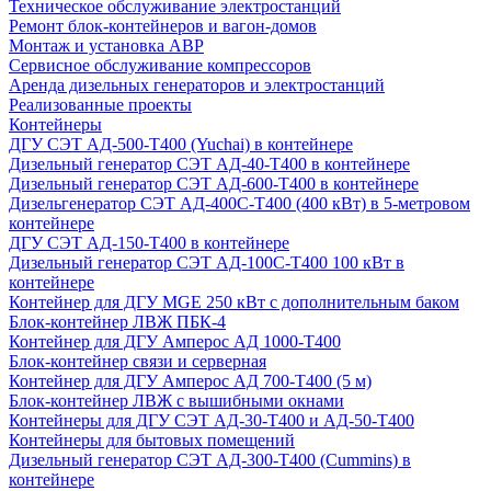
Техническое обслуживание электростанций
Ремонт блок-контейнеров и вагон-домов
Монтаж и установка АВР
Сервисное обслуживание компрессоров
Аренда дизельных генераторов и электростанций
Реализованные проекты
Контейнеры
ДГУ СЭТ АД-500-Т400 (Yuchai) в контейнере
Дизельный генератор СЭТ АД-40-Т400 в контейнере
Дизельный генератор СЭТ АД-600-Т400 в контейнере
Дизельгенератор СЭТ АД-400С-Т400 (400 кВт) в 5-метровом
контейнере
ДГУ СЭТ АД-150-Т400 в контейнере
Дизельный генератор СЭТ АД-100С-Т400 100 кВт в
контейнере
Контейнер для ДГУ MGE 250 кВт с дополнительным баком
Блок-контейнер ЛВЖ ПБК-4
Контейнер для ДГУ Амперос АД 1000-Т400
Блок-контейнер связи и серверная
Контейнер для ДГУ Амперос АД 700-Т400 (5 м)
Блок-контейнер ЛВЖ с вышибными окнами
Контейнеры для ДГУ СЭТ АД-30-Т400 и АД-50-Т400
Контейнеры для бытовых помещений
Дизельный генератор СЭТ АД-300-Т400 (Cummins) в
контейнере