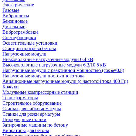
Электрические
Газовые
Виброплиты
Бензиновые
Дизельные
Вибротрамбовки
Снегоуборщики
Осветительные установки
Станции прогрева бетона
Нагрузочные модули
Низковольтные нагрузочные модули 0.4 кВ
Высоковольтные нагрузочные модули 6.3/10.5 кВ
Нагрузочные модули с реактивной мощностью (cos φ=0.8)
Нагрузочные модули постоянного тока
Авиационные нагрузочные модули (с частотой тока 400 Гц)
Кожухи
Модульные компрессорные станции
Трансформаторы
Строительное оборудование
Станки для гибки арматуры
Станки для резки арматуры
Циркулярные станки
Затирочные машины по бетону
Вибраторы для бетона
Механические глубинные вибраторы