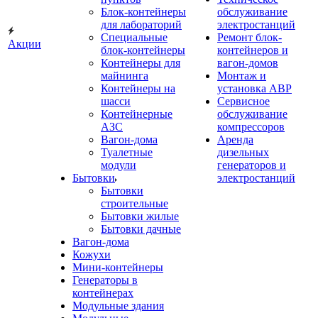
Блок-контейнеры
обслуживание
для лабораторий
электростанций
Специальные
Ремонт блок-
Акции
блок-контейнеры
контейнеров и
Контейнеры для
вагон-домов
майнинга
Монтаж и
Контейнеры на
установка АВР
шасси
Сервисное
Контейнерные
обслуживание
АЗС
компрессоров
Вагон-дома
Аренда
Туалетные
дизельных
модули
генераторов и
Бытовки
электростанций
Бытовки
строительные
Бытовки жилые
Бытовки дачные
Вагон-дома
Кожухи
Мини-контейнеры
Генераторы в
контейнерах
Модульные здания