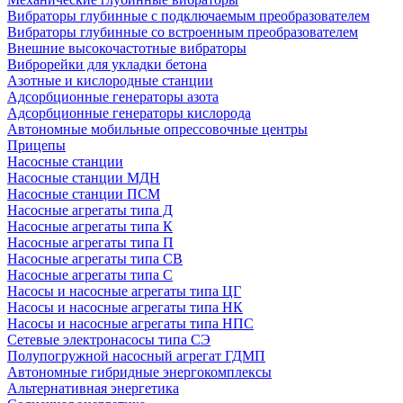
Вибраторы глубинные с подключаемым преобразователем
Вибраторы глубинные со встроенным преобразователем
Внешние высокочастотные вибраторы
Виброрейки для укладки бетона
Азотные и кислородные станции
Адсорбционные генераторы азота
Адсорбционные генераторы кислорода
Автономные мобильные опрессовочные центры
Прицепы
Насосные станции
Насосные станции МДН
Насосные станции ПСМ
Насосные агрегаты типа Д
Насосные агрегаты типа К
Насосные агрегаты типа П
Насосные агрегаты типа СВ
Насосные агрегаты типа С
Насосы и насосные агрегаты типа ЦГ
Насосы и насосные агрегаты типа НК
Насосы и насосные агрегаты типа НПС
Сетевые электронасосы типа СЭ
Полупогружной насосный агрегат ГДМП
Автономные гибридные энергокомплексы
Альтернативная энергетика