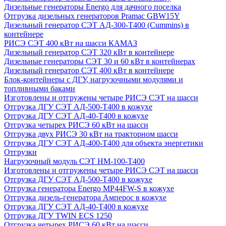
Дизельные генераторы Energo для дачного поселка
Отгрузка дизельных генераторов Pramac GВW15Y
Дизельный генератор СЭТ АД-300-Т400 (Cummins) в
контейнере
РИСЭ СЭТ 400 кВт на шасси КАМАЗ
Дизельный генератор СЭТ 320 кВт в контейнере
Дизельные генераторы СЭТ 30 и 60 кВт в контейнерах
Дизельный генератор СЭТ 400 кВт в контейнере
Блок-контейнеры с ДГУ, нагрузочными модулями и
топливными баками
Изготовлены и отгружены четыре РИСЭ СЭТ на шасси
Отгрузка ДГУ СЭТ АД-500-Т400 в кожухе
Отгрузка ДГУ СЭТ АД-40-Т400 в кожухе
Отгрузка четырех РИСЭ 60 кВт на шасси
Отгрузка двух РИСЭ 30 кВт на тракторном шасси
Отгрузка ДГУ СЭТ АД-400-Т400 для объекта энергетики
Отгрузки
Нагрузочный модуль СЭТ НМ-100-Т400
Изготовлены и отгружены четыре РИСЭ СЭТ на шасси
Отгрузка ДГУ СЭТ АД-500-Т400 в кожухе
Отгрузка генератора Energo MP44FW-S в кожухе
Отгрузка дизель-генератора Амперос в кожухе
Отгрузка ДГУ СЭТ АД-40-Т400 в кожухе
Отгрузка ДГУ TWIN ECS 1250
Отгрузка четырех РИСЭ 60 кВт на шасси