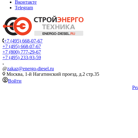
Вконтакте
Telegram
+7 (495) 668-07-67
+7 (495) 668-07-67
+7 (800) 777-29-67
+7 (495) 233-93-59
@
zakaz@energo-diesel.ru
Москва, 1-й Нагатинский проезд, д.2 стр.35
Войти
Ре