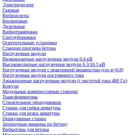
Электрические
Газовые
Виброплиты
Бензиновые
Дизельные
Вибротрамбовки
Снегоуборщики
Осветительные установки
Станции прогрева бетона
Нагрузочные модули
Низковольтные нагрузочные модули 0.4 кВ
Высоковольтные нагрузочные модули 6.3/10.5 кВ
Нагрузочные модули с реактивной мощностью (cos φ=0.8)
Нагрузочные модули постоянного тока
Авиационные нагрузочные модули (с частотой тока 400 Гц)
Кожухи
Модульные компрессорные станции
Трансформаторы
Строительное оборудование
Станки для гибки арматуры
Станки для резки арматуры
Циркулярные станки
Затирочные машины по бетону
Вибраторы для бетона
Механические глубинные вибраторы