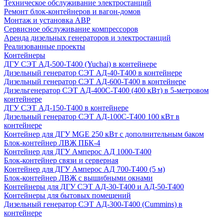
Техническое обслуживание электростанций
Ремонт блок-контейнеров и вагон-домов
Монтаж и установка АВР
Сервисное обслуживание компрессоров
Аренда дизельных генераторов и электростанций
Реализованные проекты
Контейнеры
ДГУ СЭТ АД-500-Т400 (Yuchai) в контейнере
Дизельный генератор СЭТ АД-40-Т400 в контейнере
Дизельный генератор СЭТ АД-600-Т400 в контейнере
Дизельгенератор СЭТ АД-400С-Т400 (400 кВт) в 5-метровом
контейнере
ДГУ СЭТ АД-150-Т400 в контейнере
Дизельный генератор СЭТ АД-100С-Т400 100 кВт в
контейнере
Контейнер для ДГУ MGE 250 кВт с дополнительным баком
Блок-контейнер ЛВЖ ПБК-4
Контейнер для ДГУ Амперос АД 1000-Т400
Блок-контейнер связи и серверная
Контейнер для ДГУ Амперос АД 700-Т400 (5 м)
Блок-контейнер ЛВЖ с вышибными окнами
Контейнеры для ДГУ СЭТ АД-30-Т400 и АД-50-Т400
Контейнеры для бытовых помещений
Дизельный генератор СЭТ АД-300-Т400 (Cummins) в
контейнере