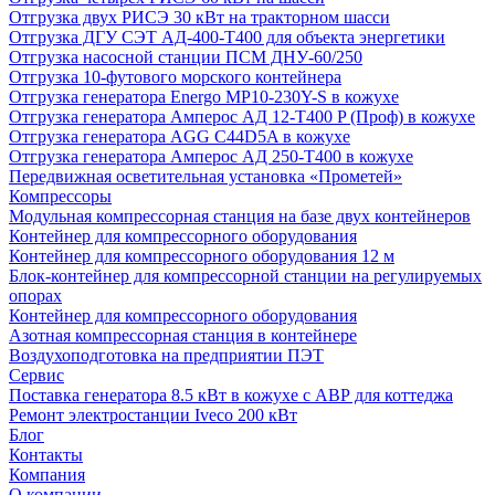
Отгрузка двух РИСЭ 30 кВт на тракторном шасси
Отгрузка ДГУ СЭТ АД-400-Т400 для объекта энергетики
Отгрузка насосной станции ПСМ ДНУ-60/250
Отгрузка 10-футового морского контейнера
Отгрузка генератора Energo MP10-230Y-S в кожухе
Отгрузка генератора Амперос АД 12-Т400 P (Проф) в кожухе
Отгрузка генератора AGG C44D5A в кожухе
Отгрузка генератора Амперос АД 250-Т400 в кожухе
Передвижная осветительная установка «Прометей»
Компрессоры
Модульная компрессорная станция на базе двух контейнеров
Контейнер для компрессорного оборудования
Контейнер для компрессорного оборудования 12 м
Блок-контейнер для компрессорной станции на регулируемых
опорах
Контейнер для компрессорного оборудования
Азотная компрессорная станция в контейнере
Воздухоподготовка на предприятии ПЭТ
Сервис
Поставка генератора 8.5 кВт в кожухе с АВР для коттеджа
Ремонт электростанции Iveco 200 кВт
Блог
Контакты
Компания
О компании