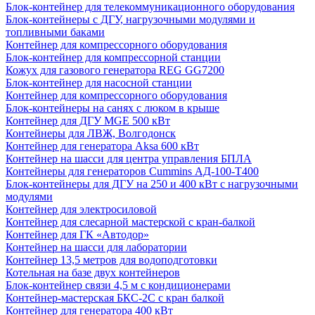
Блок-контейнер для телекоммуникационного оборудования
Блок-контейнеры с ДГУ, нагрузочными модулями и
топливными баками
Контейнер для компрессорного оборудования
Блок-контейнер для компрессорной станции
Кожух для газового генератора REG GG7200
Блок-контейнер для насосной станции
Контейнер для компрессорного оборудования
Блок-контейнеры на санях с люком в крыше
Контейнер для ДГУ MGE 500 кВт
Контейнеры для ЛВЖ, Волгодонск
Контейнер для генератора Aksa 600 кВт
Контейнер на шасси для центра управления БПЛА
Контейнеры для генераторов Cummins АД-100-Т400
Блок-контейнеры для ДГУ на 250 и 400 кВт с нагрузочными
модулями
Контейнер для электросиловой
Контейнер для слесарной мастерской с кран-балкой
Контейнер для ГК «Автодор»
Контейнер на шасси для лаборатории
Контейнер 13,5 метров для водоподготовки
Котельная на базе двух контейнеров
Блок-контейнер связи 4,5 м с кондиционерами
Контейнер-мастерская БКС-2С с кран балкой
Контейнер для генератора 400 кВт