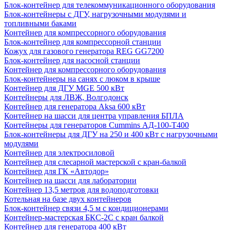
Блок-контейнер для телекоммуникационного оборудования
Блок-контейнеры с ДГУ, нагрузочными модулями и
топливными баками
Контейнер для компрессорного оборудования
Блок-контейнер для компрессорной станции
Кожух для газового генератора REG GG7200
Блок-контейнер для насосной станции
Контейнер для компрессорного оборудования
Блок-контейнеры на санях с люком в крыше
Контейнер для ДГУ MGE 500 кВт
Контейнеры для ЛВЖ, Волгодонск
Контейнер для генератора Aksa 600 кВт
Контейнер на шасси для центра управления БПЛА
Контейнеры для генераторов Cummins АД-100-Т400
Блок-контейнеры для ДГУ на 250 и 400 кВт с нагрузочными
модулями
Контейнер для электросиловой
Контейнер для слесарной мастерской с кран-балкой
Контейнер для ГК «Автодор»
Контейнер на шасси для лаборатории
Контейнер 13,5 метров для водоподготовки
Котельная на базе двух контейнеров
Блок-контейнер связи 4,5 м с кондиционерами
Контейнер-мастерская БКС-2С с кран балкой
Контейнер для генератора 400 кВт