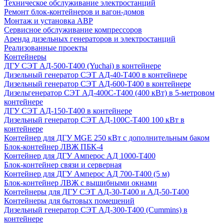
Техническое обслуживание электростанций
Ремонт блок-контейнеров и вагон-домов
Монтаж и установка АВР
Сервисное обслуживание компрессоров
Аренда дизельных генераторов и электростанций
Реализованные проекты
Контейнеры
ДГУ СЭТ АД-500-Т400 (Yuchai) в контейнере
Дизельный генератор СЭТ АД-40-Т400 в контейнере
Дизельный генератор СЭТ АД-600-Т400 в контейнере
Дизельгенератор СЭТ АД-400С-Т400 (400 кВт) в 5-метровом
контейнере
ДГУ СЭТ АД-150-Т400 в контейнере
Дизельный генератор СЭТ АД-100С-Т400 100 кВт в
контейнере
Контейнер для ДГУ MGE 250 кВт с дополнительным баком
Блок-контейнер ЛВЖ ПБК-4
Контейнер для ДГУ Амперос АД 1000-Т400
Блок-контейнер связи и серверная
Контейнер для ДГУ Амперос АД 700-Т400 (5 м)
Блок-контейнер ЛВЖ с вышибными окнами
Контейнеры для ДГУ СЭТ АД-30-Т400 и АД-50-Т400
Контейнеры для бытовых помещений
Дизельный генератор СЭТ АД-300-Т400 (Cummins) в
контейнере