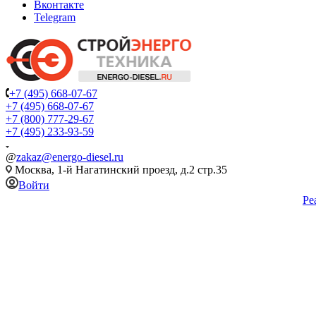
Вконтакте
Telegram
+7 (495) 668-07-67
+7 (495) 668-07-67
+7 (800) 777-29-67
+7 (495) 233-93-59
@
zakaz@energo-diesel.ru
Москва, 1-й Нагатинский проезд, д.2 стр.35
Войти
Ре