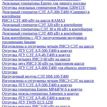
Дизельные генераторы Energo для дачного поселка
Отгрузка дизельных генераторов Pramac GВW15Y
Дизельный генератор СЭТ АД-300-Т400 (Cummins) в
контейнере
РИСЭ СЭТ 400 кВт на шасси КАМАЗ
Дизельный генератор СЭТ 320 кВт в контейнере
Дизельные генераторы СЭТ 30 и 60 кВт в контейнерах
Дизельный генератор СЭТ 400 кВт в контейнере
Блок-контейнеры с ДГУ, нагрузочными модулями и
топливными баками
Изготовлены и отгружены четыре РИСЭ СЭТ на шасси
Отгрузка ДГУ СЭТ АД-500-Т400 в кожухе
Отгрузка ДГУ СЭТ АД-40-Т400 в кожухе
Отгрузка четырех РИСЭ 60 кВт на шасси
Отгрузка двух РИСЭ 30 кВт на тракторном шасси
Отгрузка ДГУ СЭТ АД-400-Т400 для объекта энергетики
Отгрузки
Нагрузочный модуль СЭТ НМ-100-Т400
Изготовлены и отгружены четыре РИСЭ СЭТ на шасси
Отгрузка ДГУ СЭТ АД-500-Т400 в кожухе
Отгрузка генератора Energo MP44FW-S в кожухе
Отгрузка дизель-генератора Амперос в кожухе
Отгрузка ДГУ СЭТ АД-40-Т400 в кожухе
Отгрузка ДГУ TWIN ECS 1250
Отгрузка четырех РИСЭ 60 кВт на шасси