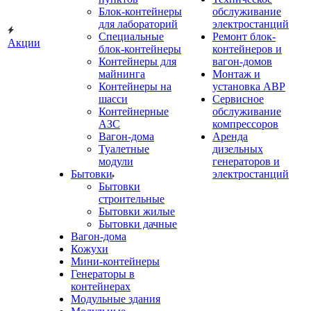
Блок-контейнеры
обслуживание
для лабораторий
электростанций
Специальные
Ремонт блок-
Акции
блок-контейнеры
контейнеров и
Контейнеры для
вагон-домов
майнинга
Монтаж и
Контейнеры на
установка АВР
шасси
Сервисное
Контейнерные
обслуживание
АЗС
компрессоров
Вагон-дома
Аренда
Туалетные
дизельных
модули
генераторов и
Бытовки
электростанций
Бытовки
строительные
Бытовки жилые
Бытовки дачные
Вагон-дома
Кожухи
Мини-контейнеры
Генераторы в
контейнерах
Модульные здания