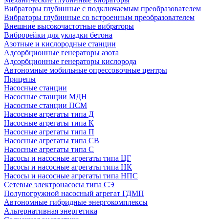
Вибраторы глубинные с подключаемым преобразователем
Вибраторы глубинные со встроенным преобразователем
Внешние высокочастотные вибраторы
Виброрейки для укладки бетона
Азотные и кислородные станции
Адсорбционные генераторы азота
Адсорбционные генераторы кислорода
Автономные мобильные опрессовочные центры
Прицепы
Насосные станции
Насосные станции МДН
Насосные станции ПСМ
Насосные агрегаты типа Д
Насосные агрегаты типа К
Насосные агрегаты типа П
Насосные агрегаты типа СВ
Насосные агрегаты типа С
Насосы и насосные агрегаты типа ЦГ
Насосы и насосные агрегаты типа НК
Насосы и насосные агрегаты типа НПС
Сетевые электронасосы типа СЭ
Полупогружной насосный агрегат ГДМП
Автономные гибридные энергокомплексы
Альтернативная энергетика