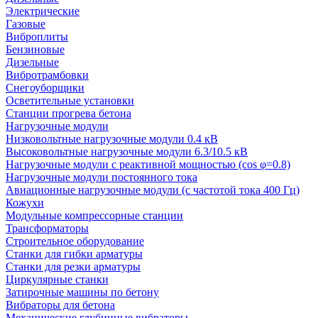
Электрические
Газовые
Виброплиты
Бензиновые
Дизельные
Вибротрамбовки
Снегоуборщики
Осветительные установки
Станции прогрева бетона
Нагрузочные модули
Низковольтные нагрузочные модули 0.4 кВ
Высоковольтные нагрузочные модули 6.3/10.5 кВ
Нагрузочные модули с реактивной мощностью (cos φ=0.8)
Нагрузочные модули постоянного тока
Авиационные нагрузочные модули (с частотой тока 400 Гц)
Кожухи
Модульные компрессорные станции
Трансформаторы
Строительное оборудование
Станки для гибки арматуры
Станки для резки арматуры
Циркулярные станки
Затирочные машины по бетону
Вибраторы для бетона
Механические глубинные вибраторы