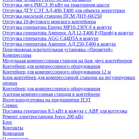
Отгрузка двух РИСЭ 30 кВт на тракторном шасси
Отгрузка ДГУ СЭТ АД-400-Т400 для объекта энергетики
Отгрузка насосной станции ПСМ ДНУ-60/250
Отгрузка 10-футового морского контейнера
Отгрузка генератора Energo MP10-230Y-S в кожухе
Отгрузка генератора Амперос АД 12-Т400 P (Проф) в кожухе
Отгрузка генератора AGG C44D5A в кожухе
Отгрузка генератора Амперос АД 250-Т400 в кожухе
Передвижная осветительная установка «Прометей»
Компрессоры
Модульная компрессорная станция на базе двух контейнеров
Контейнер для компрессорного оборудования
Контейнер для компрессорного оборудования 12 м
Блок-контейнер для компрессорной станции на регулируемых
опорах
Контейнер для компрессорного оборудования
Азотная компрессорная станция в контейнере
Воздухоподготовка на предприятии ПЭТ
Сервис
Поставка генератора 8.5 кВт в кожухе с АВР для коттеджа
Ремонт электростанции Iveco 200 кВт
Блог
Контакты
Компания
О компании