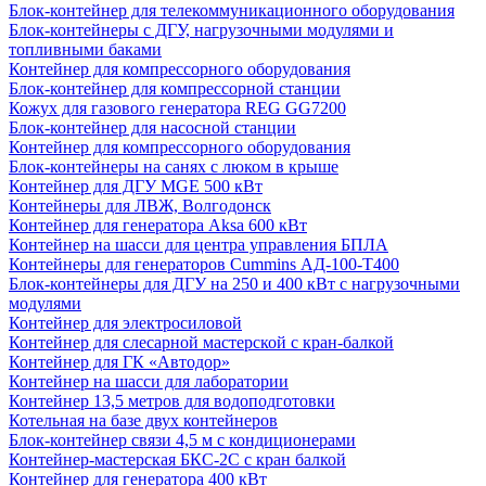
Блок-контейнер для телекоммуникационного оборудования
Блок-контейнеры с ДГУ, нагрузочными модулями и
топливными баками
Контейнер для компрессорного оборудования
Блок-контейнер для компрессорной станции
Кожух для газового генератора REG GG7200
Блок-контейнер для насосной станции
Контейнер для компрессорного оборудования
Блок-контейнеры на санях с люком в крыше
Контейнер для ДГУ MGE 500 кВт
Контейнеры для ЛВЖ, Волгодонск
Контейнер для генератора Aksa 600 кВт
Контейнер на шасси для центра управления БПЛА
Контейнеры для генераторов Cummins АД-100-Т400
Блок-контейнеры для ДГУ на 250 и 400 кВт с нагрузочными
модулями
Контейнер для электросиловой
Контейнер для слесарной мастерской с кран-балкой
Контейнер для ГК «Автодор»
Контейнер на шасси для лаборатории
Контейнер 13,5 метров для водоподготовки
Котельная на базе двух контейнеров
Блок-контейнер связи 4,5 м с кондиционерами
Контейнер-мастерская БКС-2С с кран балкой
Контейнер для генератора 400 кВт