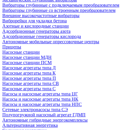
Вибраторы глубинные с подключаемым преобразователем
Вибраторы глубинные со встроенным преобразователем
Внешние высокочастотные вибраторы
Виброрейки для укладки бетона
Азотные и кислородные станции
Адсорбционные генераторы азота
Адсорбционные генераторы кислорода
Автономные мобильные опрессовочные центры
Прицепы
Насосные станции
Насосные станции МДН
Насосные станции ПСМ
Насосные агрегаты типа Д
Насосные агрегаты типа К
Насосные агрегаты типа П
Насосные агрегаты типа СВ
Насосные агрегаты типа С
Насосы и насосные агрегаты типа ЦГ
Насосы и насосные агрегаты типа НК
Насосы и насосные агрегаты типа НПС
Сетевые электронасосы типа СЭ
Полупогружной насосный агрегат ГДМП
Автономные гибридные энергокомплексы
Альтернативная энергетика