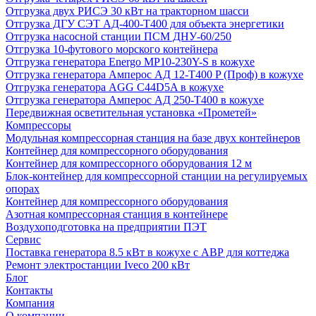
Отгрузка двух РИСЭ 30 кВт на тракторном шасси
Отгрузка ДГУ СЭТ АД-400-Т400 для объекта энергетики
Отгрузка насосной станции ПСМ ДНУ-60/250
Отгрузка 10-футового морского контейнера
Отгрузка генератора Energo MP10-230Y-S в кожухе
Отгрузка генератора Амперос АД 12-Т400 P (Проф) в кожухе
Отгрузка генератора AGG C44D5A в кожухе
Отгрузка генератора Амперос АД 250-Т400 в кожухе
Передвижная осветительная установка «Прометей»
Компрессоры
Модульная компрессорная станция на базе двух контейнеров
Контейнер для компрессорного оборудования
Контейнер для компрессорного оборудования 12 м
Блок-контейнер для компрессорной станции на регулируемых
опорах
Контейнер для компрессорного оборудования
Азотная компрессорная станция в контейнере
Воздухоподготовка на предприятии ПЭТ
Сервис
Поставка генератора 8.5 кВт в кожухе с АВР для коттеджа
Ремонт электростанции Iveco 200 кВт
Блог
Контакты
Компания
О компании