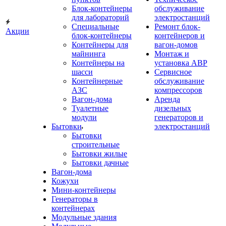
Блок-контейнеры
обслуживание
для лабораторий
электростанций
Специальные
Ремонт блок-
Акции
блок-контейнеры
контейнеров и
Контейнеры для
вагон-домов
майнинга
Монтаж и
Контейнеры на
установка АВР
шасси
Сервисное
Контейнерные
обслуживание
АЗС
компрессоров
Вагон-дома
Аренда
Туалетные
дизельных
модули
генераторов и
Бытовки
электростанций
Бытовки
строительные
Бытовки жилые
Бытовки дачные
Вагон-дома
Кожухи
Мини-контейнеры
Генераторы в
контейнерах
Модульные здания