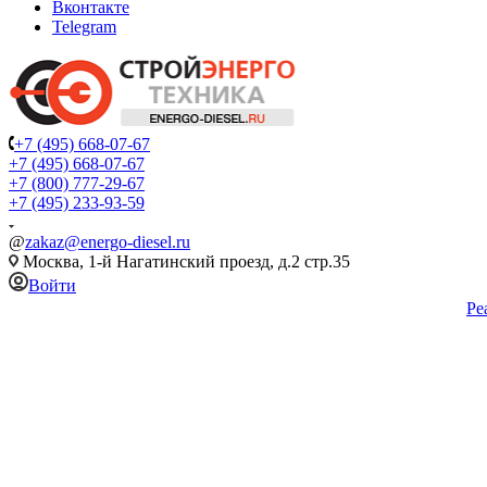
Вконтакте
Telegram
+7 (495) 668-07-67
+7 (495) 668-07-67
+7 (800) 777-29-67
+7 (495) 233-93-59
@
zakaz@energo-diesel.ru
Москва, 1-й Нагатинский проезд, д.2 стр.35
Войти
Ре