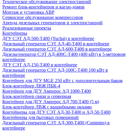
Техническое обслуживание электростанций
Ремонт блок-контейнеров и вагон-домов
Монтаж и установка АВР
Сервисное обслуживание компрессоров
Аренда дизельных генераторов и электростанций
Реализованные проекты
Контейнеры
ДГУ СЭТ АД-500-Т400 (Yuchai) в контейнере
Дизельный генератор СЭТ АД-40-Т400 в контейнере
Дизельный генератор СЭТ АД-600-Т400 в контейнере
Дизельгенератор СЭТ АД-400С-Т400 (400 кВт) в 5-метровом
контейнере
ДГУ СЭТ АД-150-Т400 в контейнере
Дизельный генератор СЭТ АД-100С-Т400 100 кВт в
контейнере
Контейнер для ДГУ MGE 250 кВт с дополнительным баком
Блок-контейнер ЛВЖ ПБК-4
Контейнер для ДГУ Амперос АД 1000-Т400
Блок-контейнер связи и серверная
Контейнер для ДГУ Амперос АД 700-Т400 (5 м)
Блок-контейнер ЛВЖ с вышибными окнами
Контейнеры для ДГУ СЭТ АД-30-Т400 и АД-50-Т400
Контейнеры для бытовых помещений
Дизельный генератор СЭТ АД-300-Т400 (Cummins) в
контейнере