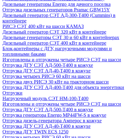
Дизельные генераторы Energo для дачного поселка
Отгрузка дизельных генераторов Pramac GВW15Y
Дизельный генератор СЭТ АД-300-Т400 (Cummins) в
контейнере
РИСЭ СЭТ 400 кВт на шасси КАМАЗ
Дизельный генератор СЭТ 320 кВт в контейнере
Дизельные генераторы СЭТ 30 и 60 кВт в контейнерах
Дизельный генератор СЭТ 400 кВт в контейнере
Блок-контейнеры с ДГУ, нагрузочными модулями и
топливными баками
Изготовлены и отгружены четыре РИСЭ СЭТ на шасси
Отгрузка ДГУ СЭТ АД-500-Т400 в кожухе
Отгрузка ДГУ СЭТ АД-40-Т400 в кожухе
Отгрузка четырех РИСЭ 60 кВт на шасси
Отгрузка двух РИСЭ 30 кВт на тракторном шасси
Отгрузка ДГУ СЭТ АД-400-Т400 для объекта энергетики
Отгрузки
Нагрузочный модуль СЭТ НМ-100-Т400
Изготовлены и отгружены четыре РИСЭ СЭТ на шасси
Отгрузка ДГУ СЭТ АД-500-Т400 в кожухе
Отгрузка генератора Energo MP44FW-S в кожухе
Отгрузка дизель-генератора Амперос в кожухе
Отгрузка ДГУ СЭТ АД-40-Т400 в кожухе
Отгрузка ДГУ TWIN ECS 1250
Отгрузка четырех РИСЭ 60 кВт на шасси