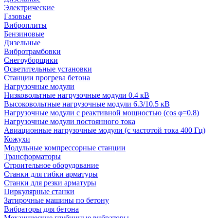
Электрические
Газовые
Виброплиты
Бензиновые
Дизельные
Вибротрамбовки
Снегоуборщики
Осветительные установки
Станции прогрева бетона
Нагрузочные модули
Низковольтные нагрузочные модули 0.4 кВ
Высоковольтные нагрузочные модули 6.3/10.5 кВ
Нагрузочные модули с реактивной мощностью (cos φ=0.8)
Нагрузочные модули постоянного тока
Авиационные нагрузочные модули (с частотой тока 400 Гц)
Кожухи
Модульные компрессорные станции
Трансформаторы
Строительное оборудование
Станки для гибки арматуры
Станки для резки арматуры
Циркулярные станки
Затирочные машины по бетону
Вибраторы для бетона
Механические глубинные вибраторы