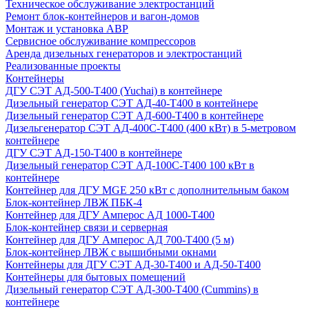
Техническое обслуживание электростанций
Ремонт блок-контейнеров и вагон-домов
Монтаж и установка АВР
Сервисное обслуживание компрессоров
Аренда дизельных генераторов и электростанций
Реализованные проекты
Контейнеры
ДГУ СЭТ АД-500-Т400 (Yuchai) в контейнере
Дизельный генератор СЭТ АД-40-Т400 в контейнере
Дизельный генератор СЭТ АД-600-Т400 в контейнере
Дизельгенератор СЭТ АД-400С-Т400 (400 кВт) в 5-метровом
контейнере
ДГУ СЭТ АД-150-Т400 в контейнере
Дизельный генератор СЭТ АД-100С-Т400 100 кВт в
контейнере
Контейнер для ДГУ MGE 250 кВт с дополнительным баком
Блок-контейнер ЛВЖ ПБК-4
Контейнер для ДГУ Амперос АД 1000-Т400
Блок-контейнер связи и серверная
Контейнер для ДГУ Амперос АД 700-Т400 (5 м)
Блок-контейнер ЛВЖ с вышибными окнами
Контейнеры для ДГУ СЭТ АД-30-Т400 и АД-50-Т400
Контейнеры для бытовых помещений
Дизельный генератор СЭТ АД-300-Т400 (Cummins) в
контейнере