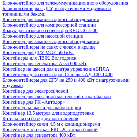
Блок-контейнер для телекоммуникационного оборудования
Блок-контейнеры с ДГУ, нагрузочными модулями и
топливными баками
Контейнер для компрессорного оборудования
Блок-контейнер для компрессорной станции
Кожух для газового генератора REG GG7200
Блок-контейнер для насосной станции
Контейнер для компрессорного оборудования
Блок-контейнеры на санях с люком в крыше
Контейнер для ДГУ MGE 500 кВт
Контейнеры для ЛВЖ, Волгодонск
Контейнер для генератора Aksa 600 кВт
Контейнер на шасси для центра управления БПЛА
Контейнеры для генераторов Cummins АД-100-Т400
Блок-контейнеры для ДГУ на 250 и 400 кВт с нагрузочными
модулями
Контейнер для электросиловой
Контейнер для слесарной мастерской с кран-балкой
Контейнер для ГК «Автодор»
Контейнер на шасси для лаборатории
Контейнер 13,5 метров для водоподготовки
Котельная на базе двух контейнеров
Блок-контейнер связи 4,5 м с кондиционерами
Контейнер-мастерская БКС-2С с кран балкой
Контейнер для генератора 400 кВт