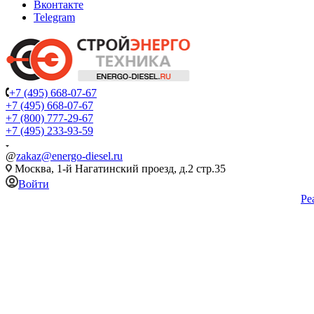
Вконтакте
Telegram
+7 (495) 668-07-67
+7 (495) 668-07-67
+7 (800) 777-29-67
+7 (495) 233-93-59
@
zakaz@energo-diesel.ru
Москва, 1-й Нагатинский проезд, д.2 стр.35
Войти
Ре