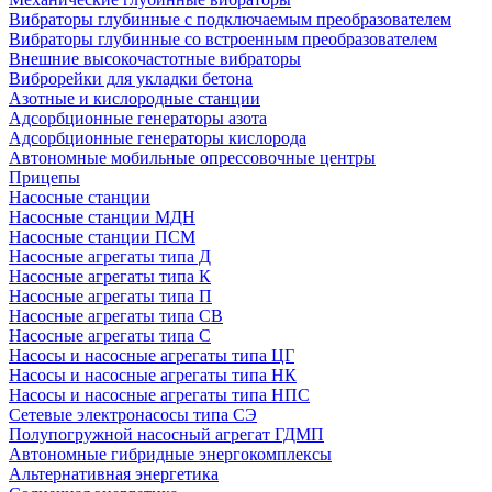
Вибраторы глубинные с подключаемым преобразователем
Вибраторы глубинные со встроенным преобразователем
Внешние высокочастотные вибраторы
Виброрейки для укладки бетона
Азотные и кислородные станции
Адсорбционные генераторы азота
Адсорбционные генераторы кислорода
Автономные мобильные опрессовочные центры
Прицепы
Насосные станции
Насосные станции МДН
Насосные станции ПСМ
Насосные агрегаты типа Д
Насосные агрегаты типа К
Насосные агрегаты типа П
Насосные агрегаты типа СВ
Насосные агрегаты типа С
Насосы и насосные агрегаты типа ЦГ
Насосы и насосные агрегаты типа НК
Насосы и насосные агрегаты типа НПС
Сетевые электронасосы типа СЭ
Полупогружной насосный агрегат ГДМП
Автономные гибридные энергокомплексы
Альтернативная энергетика