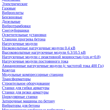
Электрические
Газовые
Виброплиты
Бензиновые
Дизельные
Вибротрамбовки
Снегоуборщики
Осветительные установки
Станции прогрева бетона
Нагрузочные модули
Низковольтные нагрузочные модули 0.4 кВ
Высоковольтные нагрузочные модули 6.3/10.5 кВ
Нагрузочные модули с реактивной мощностью (cos φ=0.8)
Нагрузочные модули постоянного тока
Авиационные нагрузочные модули (с частотой тока 400 Гц)
Кожухи
Модульные компрессорные станции
Трансформаторы
Строительное оборудование
Станки для гибки арматуры
Станки для резки арматуры
Циркулярные станки
Затирочные машины по бетону
Вибраторы для бетона
Механические глубинные вибраторы