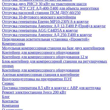
Отгрузка двух РИСЭ 30 кВт на тракторном шасси
Отгрузка ДГУ СЭТ АД-400-Т400 для объекта энергетики
Отгрузка насосной станции ПСМ ДНУ-60/250
Отгрузка 10-футового морского контейнера
Отгрузка генератора Energo MP10-230Y-S в кожухе
Отгрузка генератора Амперос АД 12-Т400 P (Проф) в кожухе
Отгрузка генератора AGG C44D5A в кожухе
Отгрузка генератора Амперос АД 250-Т400 в кожухе
Передвижная осветительная установка «Прометей»
Компрессоры
Модульная компрессорная станция на базе двух контейнеров
Контейнер для компрессорного оборудования
Контейнер для компрессорного оборудования 12 м
Блок-контейнер для компрессорной станции на регулируемых
опорах
Контейнер для компрессорного оборудования
Азотная компрессорная станция в контейнере
Воздухоподготовка на предприятии ПЭТ
Сервис
Поставка генератора 8.5 кВт в кожухе с АВР для коттеджа
Ремонт электростанции Iveco 200 кВт
Блог
Контакты
Компания
О компании