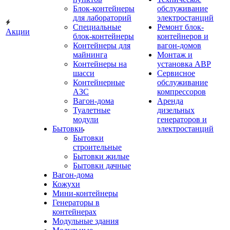
Блок-контейнеры
обслуживание
для лабораторий
электростанций
Специальные
Ремонт блок-
Акции
блок-контейнеры
контейнеров и
Контейнеры для
вагон-домов
майнинга
Монтаж и
Контейнеры на
установка АВР
шасси
Сервисное
Контейнерные
обслуживание
АЗС
компрессоров
Вагон-дома
Аренда
Туалетные
дизельных
модули
генераторов и
Бытовки
электростанций
Бытовки
строительные
Бытовки жилые
Бытовки дачные
Вагон-дома
Кожухи
Мини-контейнеры
Генераторы в
контейнерах
Модульные здания