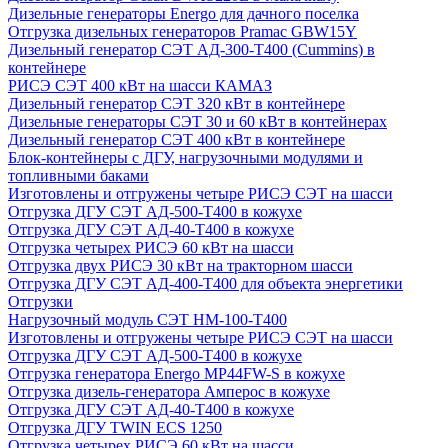
Дизельные генераторы Energo для дачного поселка
Отгрузка дизельных генераторов Pramac GВW15Y
Дизельный генератор СЭТ АД-300-Т400 (Cummins) в
контейнере
РИСЭ СЭТ 400 кВт на шасси КАМАЗ
Дизельный генератор СЭТ 320 кВт в контейнере
Дизельные генераторы СЭТ 30 и 60 кВт в контейнерах
Дизельный генератор СЭТ 400 кВт в контейнере
Блок-контейнеры с ДГУ, нагрузочными модулями и
топливными баками
Изготовлены и отгружены четыре РИСЭ СЭТ на шасси
Отгрузка ДГУ СЭТ АД-500-Т400 в кожухе
Отгрузка ДГУ СЭТ АД-40-Т400 в кожухе
Отгрузка четырех РИСЭ 60 кВт на шасси
Отгрузка двух РИСЭ 30 кВт на тракторном шасси
Отгрузка ДГУ СЭТ АД-400-Т400 для объекта энергетики
Отгрузки
Нагрузочный модуль СЭТ НМ-100-Т400
Изготовлены и отгружены четыре РИСЭ СЭТ на шасси
Отгрузка ДГУ СЭТ АД-500-Т400 в кожухе
Отгрузка генератора Energo MP44FW-S в кожухе
Отгрузка дизель-генератора Амперос в кожухе
Отгрузка ДГУ СЭТ АД-40-Т400 в кожухе
Отгрузка ДГУ TWIN ECS 1250
Отгрузка четырех РИСЭ 60 кВт на шасси