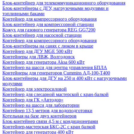
Блок-контейнер для телекоммуникационного оборудования
Блок-контейнеры с ДГУ, нагрузочными модулями и
топливными баками
Контейнер для компрессорного оборудования
Блок-контейнер для компрессорной станции
Кожух для газового генератора REG GG7200
Блок-контейнер для насосной станции
Контейнер для компрессорного оборудования
Блок-контейнеры на санях с люком в крыше
Контейнер для ДГУ MGE 500 кВт
Контейнеры для ЛВЖ, Волгодонск
Контейнер для генератора Aksa 600 кВт
Контейнер на шасси для центра управления БПЛА
Контейнеры для генераторов Cummins АД-100-Т400
Блок-контейнеры для ДГУ на 250 и 400 кВт с нагрузочными
модулями
Контейнер для электросиловой
Контейнер для слесарной мастерской с кран-балкой
Контейнер для ГК «Автодор»
Контейнер на шасси для лаборатории
Контейнер 13,5 метров для водоподготовки
Котельная на базе двух контейнеров
Блок-контейнер связи 4,5 м с кондиционерами
Контейнер-мастерская БКС-2С с кран балкой
Контейнер для генератора 400 кВт