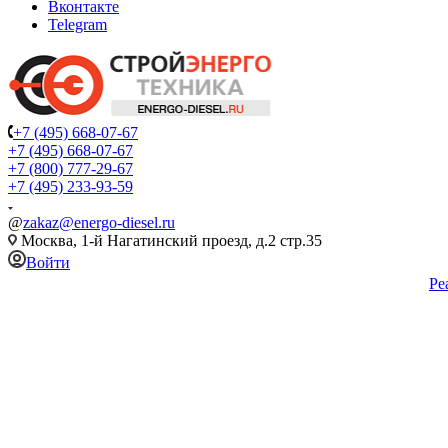
Вконтакте
Telegram
+7 (495) 668-07-67
+7 (495) 668-07-67
+7 (800) 777-29-67
+7 (495) 233-93-59
@
zakaz@energo-diesel.ru
Москва, 1-й Нагатинский проезд, д.2 стр.35
Войти
Ре