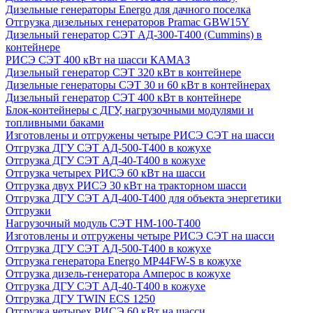
Дизельные генераторы Energo для дачного поселка
Отгрузка дизельных генераторов Pramac GВW15Y
Дизельный генератор СЭТ АД-300-Т400 (Cummins) в
контейнере
РИСЭ СЭТ 400 кВт на шасси КАМАЗ
Дизельный генератор СЭТ 320 кВт в контейнере
Дизельные генераторы СЭТ 30 и 60 кВт в контейнерах
Дизельный генератор СЭТ 400 кВт в контейнере
Блок-контейнеры с ДГУ, нагрузочными модулями и
топливными баками
Изготовлены и отгружены четыре РИСЭ СЭТ на шасси
Отгрузка ДГУ СЭТ АД-500-Т400 в кожухе
Отгрузка ДГУ СЭТ АД-40-Т400 в кожухе
Отгрузка четырех РИСЭ 60 кВт на шасси
Отгрузка двух РИСЭ 30 кВт на тракторном шасси
Отгрузка ДГУ СЭТ АД-400-Т400 для объекта энергетики
Отгрузки
Нагрузочный модуль СЭТ НМ-100-Т400
Изготовлены и отгружены четыре РИСЭ СЭТ на шасси
Отгрузка ДГУ СЭТ АД-500-Т400 в кожухе
Отгрузка генератора Energo MP44FW-S в кожухе
Отгрузка дизель-генератора Амперос в кожухе
Отгрузка ДГУ СЭТ АД-40-Т400 в кожухе
Отгрузка ДГУ TWIN ECS 1250
Отгрузка четырех РИСЭ 60 кВт на шасси