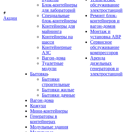
Блок-контейнеры
обслуживание
для лабораторий
электростанций
Специальные
Ремонт блок-
Акции
блок-контейнеры
контейнеров и
Контейнеры для
вагон-домов
майнинга
Монтаж и
Контейнеры на
установка АВР
шасси
Сервисное
Контейнерные
обслуживание
АЗС
компрессоров
Вагон-дома
Аренда
Туалетные
дизельных
модули
генераторов и
Бытовки
электростанций
Бытовки
строительные
Бытовки жилые
Бытовки дачные
Вагон-дома
Кожухи
Мини-контейнеры
Генераторы в
контейнерах
Модульные здания