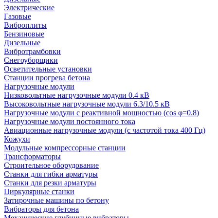
Электрические
Газовые
Виброплиты
Бензиновые
Дизельные
Вибротрамбовки
Снегоуборщики
Осветительные установки
Станции прогрева бетона
Нагрузочные модули
Низковольтные нагрузочные модули 0.4 кВ
Высоковольтные нагрузочные модули 6.3/10.5 кВ
Нагрузочные модули с реактивной мощностью (cos φ=0.8)
Нагрузочные модули постоянного тока
Авиационные нагрузочные модули (с частотой тока 400 Гц)
Кожухи
Модульные компрессорные станции
Трансформаторы
Строительное оборудование
Станки для гибки арматуры
Станки для резки арматуры
Циркулярные станки
Затирочные машины по бетону
Вибраторы для бетона
Механические глубинные вибраторы