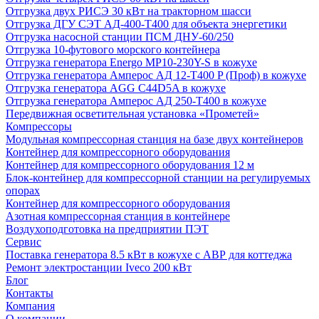
Отгрузка двух РИСЭ 30 кВт на тракторном шасси
Отгрузка ДГУ СЭТ АД-400-Т400 для объекта энергетики
Отгрузка насосной станции ПСМ ДНУ-60/250
Отгрузка 10-футового морского контейнера
Отгрузка генератора Energo MP10-230Y-S в кожухе
Отгрузка генератора Амперос АД 12-Т400 P (Проф) в кожухе
Отгрузка генератора AGG C44D5A в кожухе
Отгрузка генератора Амперос АД 250-Т400 в кожухе
Передвижная осветительная установка «Прометей»
Компрессоры
Модульная компрессорная станция на базе двух контейнеров
Контейнер для компрессорного оборудования
Контейнер для компрессорного оборудования 12 м
Блок-контейнер для компрессорной станции на регулируемых
опорах
Контейнер для компрессорного оборудования
Азотная компрессорная станция в контейнере
Воздухоподготовка на предприятии ПЭТ
Сервис
Поставка генератора 8.5 кВт в кожухе с АВР для коттеджа
Ремонт электростанции Iveco 200 кВт
Блог
Контакты
Компания
О компании