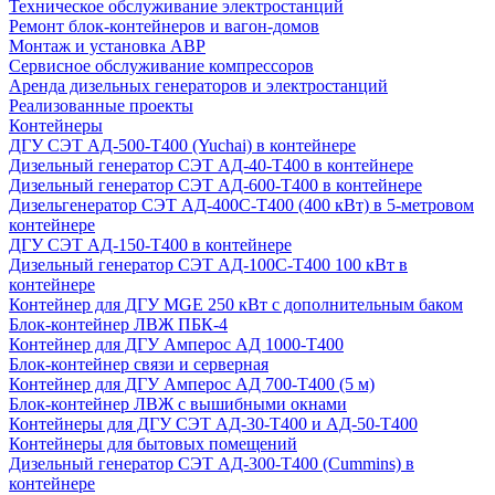
Техническое обслуживание электростанций
Ремонт блок-контейнеров и вагон-домов
Монтаж и установка АВР
Сервисное обслуживание компрессоров
Аренда дизельных генераторов и электростанций
Реализованные проекты
Контейнеры
ДГУ СЭТ АД-500-Т400 (Yuchai) в контейнере
Дизельный генератор СЭТ АД-40-Т400 в контейнере
Дизельный генератор СЭТ АД-600-Т400 в контейнере
Дизельгенератор СЭТ АД-400С-Т400 (400 кВт) в 5-метровом
контейнере
ДГУ СЭТ АД-150-Т400 в контейнере
Дизельный генератор СЭТ АД-100С-Т400 100 кВт в
контейнере
Контейнер для ДГУ MGE 250 кВт с дополнительным баком
Блок-контейнер ЛВЖ ПБК-4
Контейнер для ДГУ Амперос АД 1000-Т400
Блок-контейнер связи и серверная
Контейнер для ДГУ Амперос АД 700-Т400 (5 м)
Блок-контейнер ЛВЖ с вышибными окнами
Контейнеры для ДГУ СЭТ АД-30-Т400 и АД-50-Т400
Контейнеры для бытовых помещений
Дизельный генератор СЭТ АД-300-Т400 (Cummins) в
контейнере