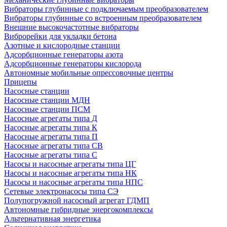
Вибраторы глубинные с подключаемым преобразователем
Вибраторы глубинные со встроенным преобразователем
Внешние высокочастотные вибраторы
Виброрейки для укладки бетона
Азотные и кислородные станции
Адсорбционные генераторы азота
Адсорбционные генераторы кислорода
Автономные мобильные опрессовочные центры
Прицепы
Насосные станции
Насосные станции МДН
Насосные станции ПСМ
Насосные агрегаты типа Д
Насосные агрегаты типа К
Насосные агрегаты типа П
Насосные агрегаты типа СВ
Насосные агрегаты типа С
Насосы и насосные агрегаты типа ЦГ
Насосы и насосные агрегаты типа НК
Насосы и насосные агрегаты типа НПС
Сетевые электронасосы типа СЭ
Полупогружной насосный агрегат ГДМП
Автономные гибридные энергокомплексы
Альтернативная энергетика